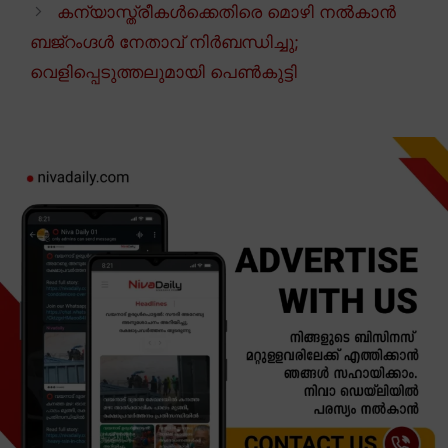
കന്യാസ്ത്രീകൾക്കെതിരെ മൊഴി നൽകാൻ
ബജ്റംഗ്ദൾ നേതാവ് നിർബന്ധിച്ചു;
വെളിപ്പെടുത്തലുമായി പെൺകുട്ടി