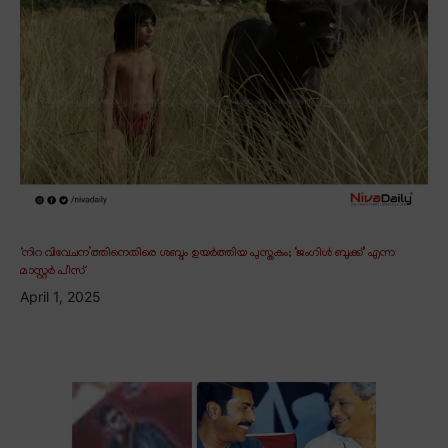
‘നിറ വിവേചന’ത്തിനെതിരെ ശബ്ദം ഉയർത്തിയ പുസ്തകം; ‘ജംഗിൾ ബുക്ക്’ എന്ന
മാസ്റ്റർ പീസ്
April 1, 2025