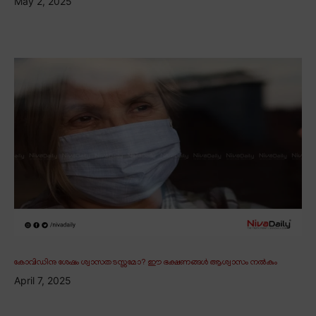
May 2, 2025
കോവിഡിനു ശേഷം ശ്വാസതടസ്സമോ? ഈ ഭക്ഷണങ്ങൾ ആശ്വാസം നൽകും
April 7, 2025