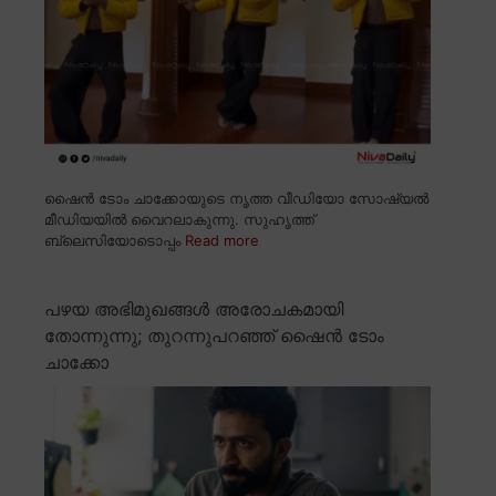
ഷൈൻ ടോം ചാക്കോയുടെ നൃത്ത വീഡിയോ സോഷ്യൽ
മീഡിയയിൽ വൈറലാകുന്നു. സുഹൃത്ത്
ബ്ലെസിയോടൊപ്പം
Read more
പഴയ അഭിമുഖങ്ങൾ അരോചകമായി
തോന്നുന്നു; തുറന്നുപറഞ്ഞ് ഷൈൻ ടോം
ചാക്കോ