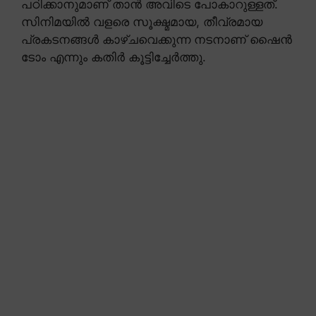
പഠിക്കാനുമാണ് താൻ അവിടെ പോകാറുള്ളത്.
സിനിമയിൽ വളരെ സൂക്ഷ്മമായ, തീവ്രമായ
പ്രകടനങ്ങൾ കാഴ്ചവെക്കുന്ന നടനാണ് ഷൈൻ
ടോം എന്നും കതിർ കൂട്ടിച്ചേർത്തു.