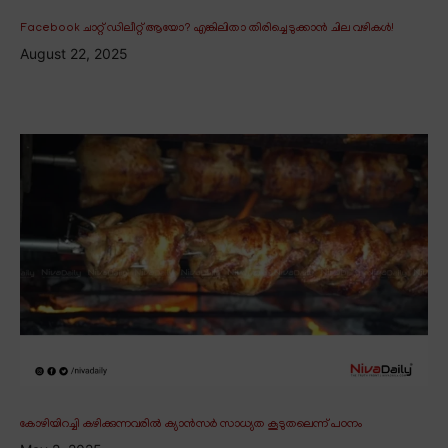
Facebook ചാറ്റ് ഡിലീറ്റ് ആയോ? എങ്കിലിതാ തിരിച്ചെടുക്കാൻ ചില വഴികൾ!
August 22, 2025
കോഴിയിറച്ചി കഴിക്കുന്നവരിൽ ക്യാൻസർ സാധ്യത കൂടുതലെന്ന് പഠനം