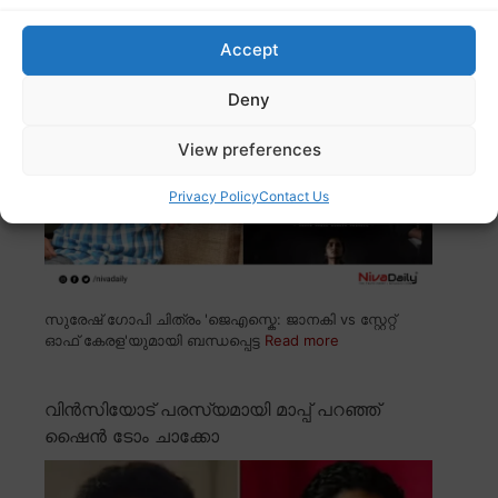
പ്രതികരിച്ചതുകൊണ്ട് സെൻസർ സർട്ടിഫിക്കറ്റ്
കിട്ടാൻ പോകുന്നില്ല; ഷൈൻ ടോം ചാക്കോ
Accept
Deny
View preferences
Privacy Policy
Contact Us
സുരേഷ് ഗോപി ചിത്രം 'ജെഎസ്കെ: ജാനകി vs സ്റ്റേറ്റ്
ഓഫ് കേരള'യുമായി ബന്ധപ്പെട്ട
Read more
വിൻസിയോട് പരസ്യമായി മാപ്പ് പറഞ്ഞ്
ഷൈൻ ടോം ചാക്കോ