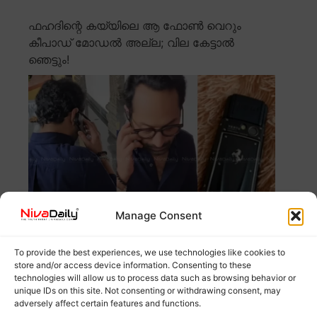
ഫഹദിന്റെ കയ്യിലെ ആ ഫോൺ വെറും
കീപാഡ് മോഡൽ അല്ല; വില കേട്ടാൽ
ഞെട്ടും!
Manage Consent
സിനിമാ പൂജാ ചടങ്ങിൽ ഫഹദ് ഉപയോഗിച്ച ഫോൺ
To provide the best experiences, we use technologies like cookies to
കണ്ട് ആളുകൾ അതിശയിച്ചു. സ്മാർട്ട്ഫോൺ
Read more
store and/or access device information. Consenting to these
technologies will allow us to process data such as browsing behavior or
unique IDs on this site. Not consenting or withdrawing consent, may
ജാനകി ഏത് മതത്തിലെ പേര്,
adversely affect certain features and functions.