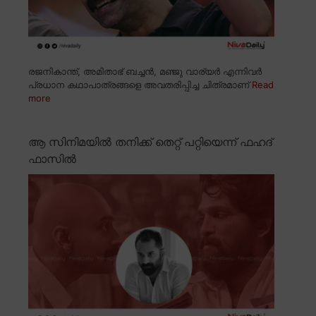
രജനികാന്ത്, അമിതാഭ് ബച്ചൻ, മഞ്ജു വാര്യർ എന്നിവർ
പ്രധാന കഥാപാത്രങ്ങളെ അവതരിപ്പിച്ച ചിത്രമാണ്
Read
more
ആ സിനിമയിൽ തനിക്ക് തെറ്റ് പറ്റിയെന്ന് ഫഹദ്
ഫാസിൽ