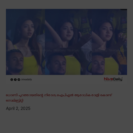
ധോണി പുറത്തായതിന്റെ നിരാശ; ഐപിഎൽ ആരാധിക രാത്രി കൊണ്ട്
സെലിബ്രിറ്റി
April 2, 2025