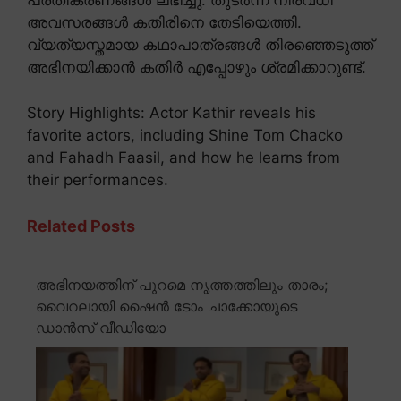
പ്രതികരണങ്ങൾ ലഭിച്ചു. തുടർന്ന് നിരവധി
അവസരങ്ങൾ കതിരിനെ തേടിയെത്തി.
വ്യത്യസ്തമായ കഥാപാത്രങ്ങൾ തിരഞ്ഞെടുത്ത്
അഭിനയിക്കാൻ കതിർ എപ്പോഴും ശ്രമിക്കാറുണ്ട്.
Story Highlights: Actor Kathir reveals his
favorite actors, including Shine Tom Chacko
and Fahadh Faasil, and how he learns from
their performances.
Related Posts
അഭിനയത്തിന് പുറമെ നൃത്തത്തിലും താരം;
വൈറലായി ഷൈൻ ടോം ചാക്കോയുടെ
ഡാൻസ് വീഡിയോ