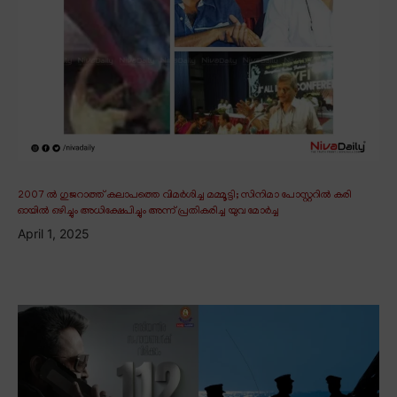
2007 ൽ ഗുജറാത്ത് കലാപത്തെ വിമർശിച്ച മമ്മൂട്ടി; സിനിമാ പോസ്റ്ററിൽ കരി
ഓയിൽ ഒഴിച്ചും അധിക്ഷേപിച്ചും അന്ന് പ്രതികരിച്ച യുവ മോർച്ച
April 1, 2025