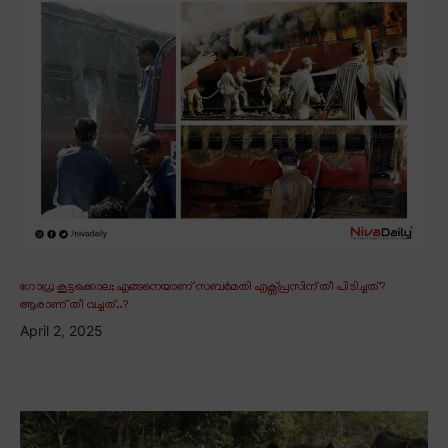
ഗോധ്ര കൂട്ടക്കൊല; എങ്ങനെയാണ് സബർമതി എക്സ്പ്രസിന് തീ പിടിച്ചത്?
ആരാണ് തീ വച്ചത്..?
April 2, 2025