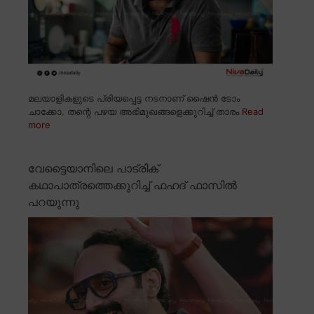
മലയാളികളുടെ പ്രിയപ്പെട്ട നടനാണ് ഷൈൻ ടോം
ചാക്കോ. തന്റെ പഴയ അഭിമുഖങ്ങളെക്കുറിച്ച് താരം
Read
more
വേട്ടൈയാനിലെ പാട്രിക്
കഥാപാത്രത്തെക്കുറിച്ച് ഫഹദ് ഫാസിൽ
പറയുന്നു