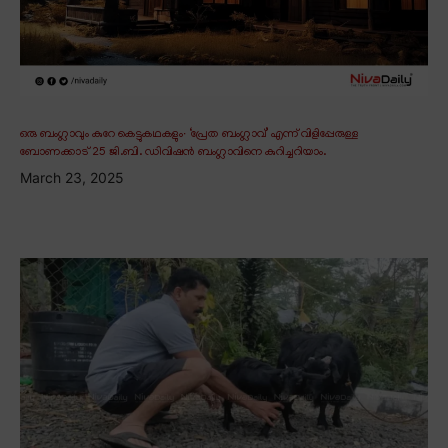
ഒരു ബംഗ്ലാവും കുറേ കെട്ടുകഥകളും∙ ‘പ്രേത ബംഗ്ലാവ്’ എന്ന് വിളിപ്പേരുള്ള
ബോണക്കാട് 25 ജി.ബി. ഡിവിഷൻ ബംഗ്ലാവിനെ കുറിച്ചറിയാം.
March 23, 2025