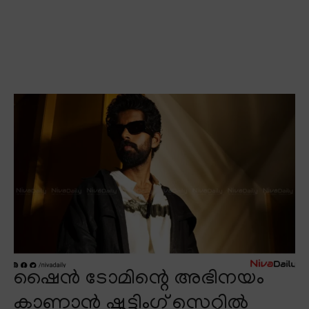
ഷൈൻ ടോമിന്റെ അഭിനയം
കാണാൻ ഷൂട്ടിംഗ് സെറ്റിൽ