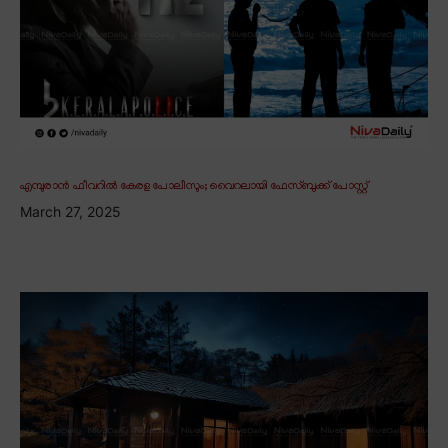
എമ്പുരാൻ ഫീവറിൽ കേരള പോലീസും; വൈറലായി ഫേസ്ബുക്ക് പോസ്റ്റ്
March 27, 2025