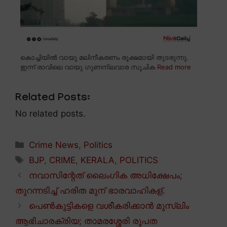
കൊച്ചിയിൽ വായു മലിനീകരണം രൂക്ഷമായി തുടരുന്നു.
ഇന്ന് രാവിലെ വായു ഗുണനിലവാര സൂചിക
Read more
Related Posts:
No related posts.
Categories
Crime News
,
Politics
Tags
BJP
,
CRIME
,
KERALA
,
POLITICS
നവാസിന്റേത് ലൈംഗിക അധിക്ഷേപം;
തുറന്നടിച്ച് ഹരിത മുന് ഭാരവാഹികള്.
പെൺകുട്ടികളെ വശീകരിക്കാൻ മുസ്ലിം
ആഭിചാരക്രിയ; താമരശ്ശേരി രൂപത