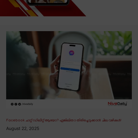
Facebook ചാറ്റ് ഡിലീറ്റ് ആയോ? എങ്കിലിതാ തിരിച്ചെടുക്കാൻ ചില വഴികൾ!
August 22, 2025