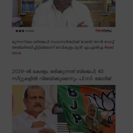
മൂന്നാറിലെ ബിജെപി സ്ഥാനാർത്ഥിക്ക് വേണ്ടി താൻ വോട്ട്
അഭ്യർത്ഥിച്ചിട്ടില്ലെന്ന് ദേവികുളം മുൻ എംഎൽഎ
Read
more
2029-ൽ കേരളം ഭരിക്കുന്നത് ബിജെപി; 40
സീറ്റുകളിൽ വിജയിക്കുമെന്നും പി.സി. ജോർജ്