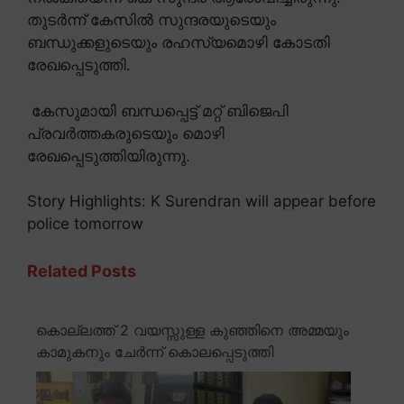
തുടർന്ന് കേസിൽ സുന്ദരയുടെയും
ബന്ധുക്കളുടെയും രഹസ്യമൊഴി കോടതി
രേഖപ്പെടുത്തി.
കേസുമായി ബന്ധപ്പെട്ട് മറ്റ് ബിജെപി
പ്രവർത്തകരുടെയും മൊഴി
രേഖപ്പെടുത്തിയിരുന്നു.
Story Highlights: K Surendran will appear before
police tomorrow
Related Posts
കൊല്ലത്ത് 2 വയസ്സുള്ള കുഞ്ഞിനെ അമ്മയും
കാമുകനും ചേർന്ന് കൊലപ്പെടുത്തി