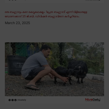
ഒരു ബംഗ്ലാവും കുറേ കെട്ടുകഥകളും∙ ‘പ്രേത ബംഗ്ലാവ്’ എന്ന് വിളിപ്പേരുള്ള
ബോണക്കാട് 25 ജി.ബി. ഡിവിഷൻ ബംഗ്ലാവിനെ കുറിച്ചറിയാം.
March 23, 2025