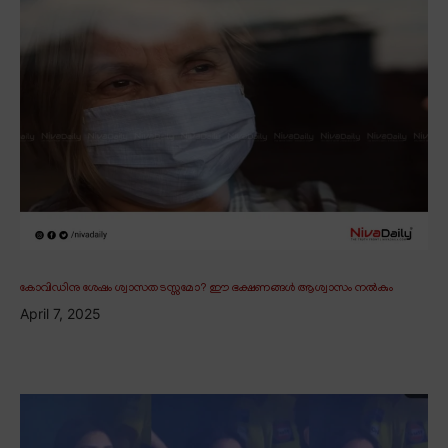
കോവിഡിനു ശേഷം ശ്വാസതടസ്സമോ? ഈ ഭക്ഷണങ്ങൾ ആശ്വാസം നൽകും
April 7, 2025