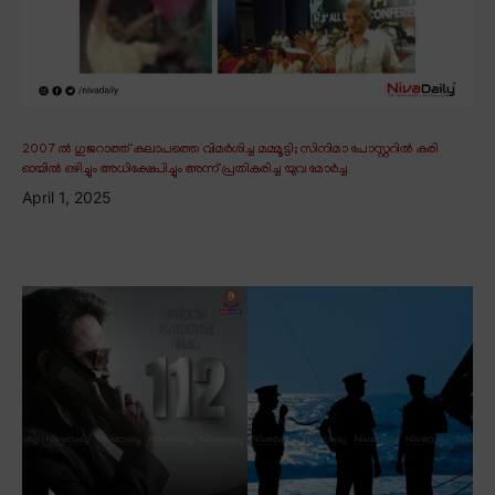
2007 ൽ ഗുജറാത്ത് കലാപത്തെ വിമർശിച്ച മമ്മൂട്ടി; സിനിമാ പോസ്റ്ററിൽ കരി
ഓയിൽ ഒഴിച്ചും അധിക്ഷേപിച്ചും അന്ന് പ്രതികരിച്ച യുവ മോർച്ച
April 1, 2025