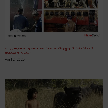
ഗോധ്ര കൂട്ടക്കൊല; എങ്ങനെയാണ് സബർമതി എക്സ്പ്രസിന് തീ പിടിച്ചത്?
ആരാണ് തീ വച്ചത്..?
April 2, 2025