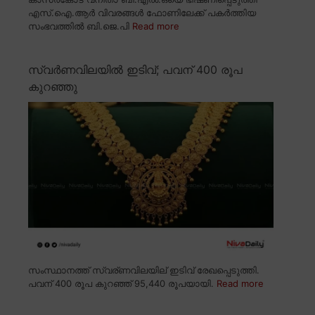
എസ്.ഐ.ആർ വിവരങ്ങൾ ഫോണിലേക്ക് പകർത്തിയ
സംഭവത്തിൽ ബി.ജെ.പി
Read more
സ്വർണവിലയിൽ ഇടിവ്; പവന് 400 രൂപ
കുറഞ്ഞു
സംസ്ഥാനത്ത് സ്വര്ണവിലയില് ഇടിവ് രേഖപ്പെടുത്തി.
പവന് 400 രൂപ കുറഞ്ഞ് 95,440 രൂപയായി.
Read more