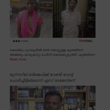
കൊല്ലം പുനലൂരിൽ രണ്ട് വയസ്സുള്ള കുഞ്ഞിനെ
അമ്മയും കാമുകനും ചേർന്ന് കൊലപ്പെടുത്തി. കുഞ്ഞിനെ
Read more
മൂന്നാറില് ബിജെപിക്ക് വേണ്ടി വോട്ട്
ചോദിച്ചിട്ടില്ലെന്ന് എസ് രാജേന്ദ്രന്