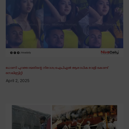
ധോണി പുറത്തായതിന്റെ നിരാശ; ഐപിഎൽ ആരാധിക രാത്രി കൊണ്ട്
സെലിബ്രിറ്റി
April 2, 2025