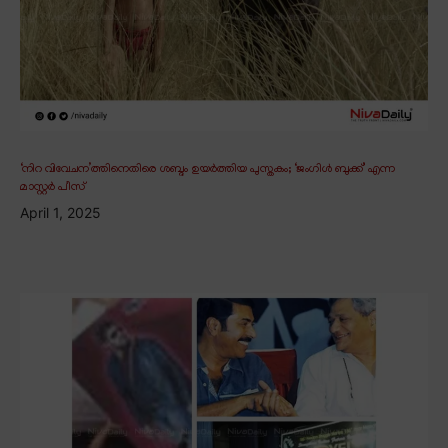
‘നിറ വിവേചന’ത്തിനെതിരെ ശബ്ദം ഉയർത്തിയ പുസ്തകം; ‘ജംഗിൾ ബുക്ക്’ എന്ന
മാസ്റ്റർ പീസ്
April 1, 2025