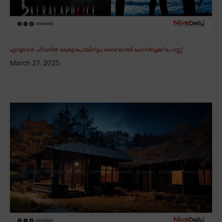
എമ്പുരാൻ ഫീവറിൽ കേരള പോലീസും; വൈറലായി ഫേസ്ബുക്ക് പോസ്റ്റ്
March 27, 2025