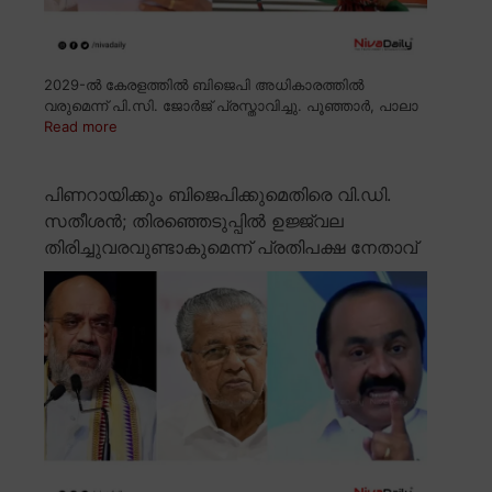
2029-ൽ കേരളത്തിൽ ബിജെപി അധികാരത്തിൽ
വരുമെന്ന് പി.സി. ജോർജ് പ്രസ്താവിച്ചു. പൂഞ്ഞാർ, പാലാ
Read more
പിണറായിക്കും ബിജെപിക്കുമെതിരെ വി.ഡി.
സതീശൻ; തിരഞ്ഞെടുപ്പിൽ ഉജ്ജ്വല
തിരിച്ചുവരവുണ്ടാകുമെന്ന് പ്രതിപക്ഷ നേതാവ്