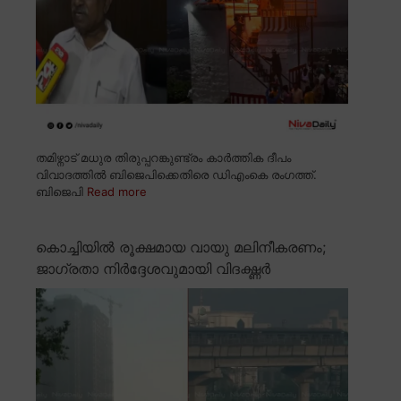
തമിഴ്നാട് മധുര തിരുപ്പറങ്കുണ്ട്രം കാർത്തിക ദീപം
വിവാദത്തിൽ ബിജെപിക്കെതിരെ ഡിഎംകെ രംഗത്ത്.
ബിജെപി
Read more
കൊച്ചിയിൽ രൂക്ഷമായ വായു മലിനീകരണം;
ജാഗ്രതാ നിർദ്ദേശവുമായി വിദഗ്ദ്ധർ