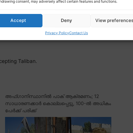
hdrawing consent, may adversely affect certain features and functions.
Accept
Deny
View preference
Privacy Policy
Contact Us
cepting Taliban.
അഫ്ഗാനിസ്ഥാനിൽ പാക് ആക്രമണം; 12
സാധാരണക്കാർ കൊല്ലപ്പെട്ടു, 100-ൽ അധികം
പേർക്ക് പരിക്ക്