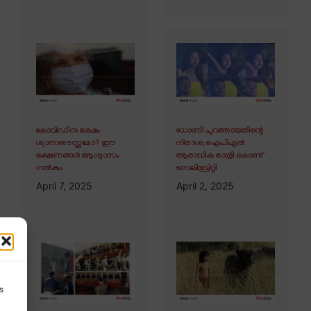
കോവിഡിനു ശേഷം
ധോണി പുറത്തായതിന്റെ
ശ്വാസതടസ്സമോ? ഈ
നിരാശ; ഐപിഎൽ
ഭക്ഷണങ്ങൾ ആശ്വാസം
ആരാധിക രാത്രി കൊണ്ട്
നൽകും
സെലിബ്രിറ്റി
April 7, 2025
April 2, 2025
s