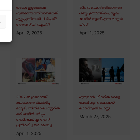
ഗോധ്ര കൂട്ടക്കൊല;
‘നിറ വിവേചന’ത്തിനെതിരെ
എങ്ങനെയാണ് സബർമതി
ശബ്ദം ഉയർത്തിയ പുസ്തകം;
എക്സ്പ്രസിന് തീ പിടിച്ചത്?
‘ജംഗിൾ ബുക്ക്’ എന്ന മാസ്റ്റർ
s
ആരാണ് തീ വച്ചത്..?
പീസ്
April 2, 2025
April 1, 2025
2007 ൽ ഗുജറാത്ത്
എമ്പുരാൻ ഫീവറിൽ കേരള
കലാപത്തെ വിമർശിച്ച
പോലീസും; വൈറലായി
മമ്മൂട്ടി; സിനിമാ പോസ്റ്ററിൽ
ഫേസ്ബുക്ക് പോസ്റ്റ്
കരി ഓയിൽ ഒഴിച്ചും
March 27, 2025
അധിക്ഷേപിച്ചും അന്ന്
പ്രതികരിച്ച യുവ മോർച്ച
April 1, 2025