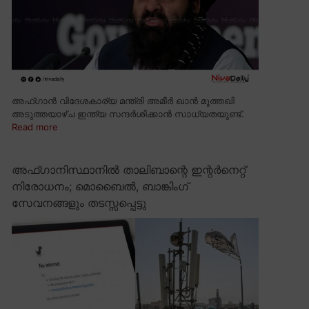
അഫ്ഗാൻ വിദേശകാര്യ മന്ത്രി അമീർ ഖാൻ മുത്തഖി
അടുത്തയാഴ്ച ഇന്ത്യ സന്ദർശിക്കാൻ സാധ്യതയുണ്ട്.
Read more
അഫ്ഗാനിസ്ഥാനിൽ താലിബാന്റെ ഇന്റർനെറ്റ്
നിരോധനം; മൊബൈൽ, ബാങ്കിംഗ്
സേവനങ്ങളും തടസ്സപ്പെട്ടു