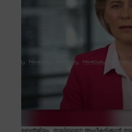
ബെൽജിയം: താലിബാനെ അംഗീകരിക്കാൻ തയ്യ