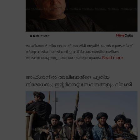
താലിബാൻ വിദേശകാര്യമന്ത്രി ആമിർ ഖാൻ മുത്തഖിക്ക്
ന്യൂഡൽഹിയിൽ ലഭിച്ച സ്വീകരണത്തിനെതിരെ
തിരക്കഥാകൃത്തും ഗാനരചയിതാവുമായ
Read more
അഫ്ഗാനിൽ താലിബാൻ്റെ പുതിയ
നിരോധനം; ഇന്റർനെറ്റ് സേവനങ്ങളും വിലക്കി