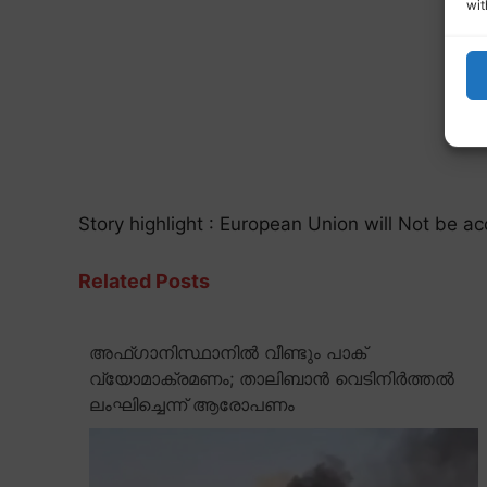
wit
Story highlight : European Union will Not be ac
Related Posts
അഫ്ഗാനിസ്ഥാനിൽ വീണ്ടും പാക്
വ്യോമാക്രമണം; താലിബാൻ വെടിനിർത്തൽ
ലംഘിച്ചെന്ന് ആരോപണം