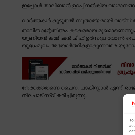
ഇപ്പോൾ താലിബാൻ ഉറപ്പ് നൽകിയ വാഗ്ദാനങ്
വാർത്തകൾ കൂടുതൽ സുതാര്യമായി വാട്സ് ആ
താലിബാന്റേത് അപകടകരമായ മുഖമാണെന്നും ചർ
യൂണിയൻ കമ്മീഷൻ ചീഫ് ഉർസുല വോൺ ഡെർ 
യുദ്ധംമൂലം അഭയാർത്ഥികളാകുന്നവരെ യൂറോ
നേരത്തെതന്നെ ചൈന, പാകിസ്താൻ എന്നീ രാ
നിലപാട് സ്വീകരിച്ചിരുന്നു.
To 
acc
dat