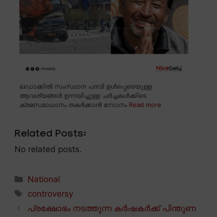
ലഡാക്കിൽ സംസ്ഥാന പദവി ഉൾപ്പെടെയുള്ള
ആവശ്യങ്ങൾ ഉന്നയിച്ചുള്ള ചർച്ചകൾക്കിടെ
ക്രമസമാധാനം തകർക്കാൻ സോനം
Read more
Related Posts:
No related posts.
Categories
National
Tags
controversy
പ്രക്ഷോഭം നടത്തുന്ന കർഷകർക്ക് പിന്തുണ