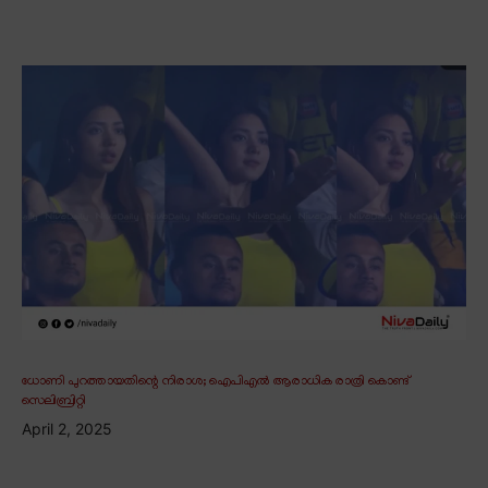
ധോണി പുറത്തായതിന്റെ നിരാശ; ഐപിഎൽ ആരാധിക രാത്രി കൊണ്ട്
സെലിബ്രിറ്റി
April 2, 2025