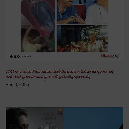
2007 ൽ ഗുജറാത്ത് കലാപത്തെ വിമർശിച്ച മമ്മൂട്ടി; സിനിമാ പോസ്റ്ററിൽ കരി
ഓയിൽ ഒഴിച്ചും അധിക്ഷേപിച്ചും അന്ന് പ്രതികരിച്ച യുവ മോർച്ച
April 1, 2025