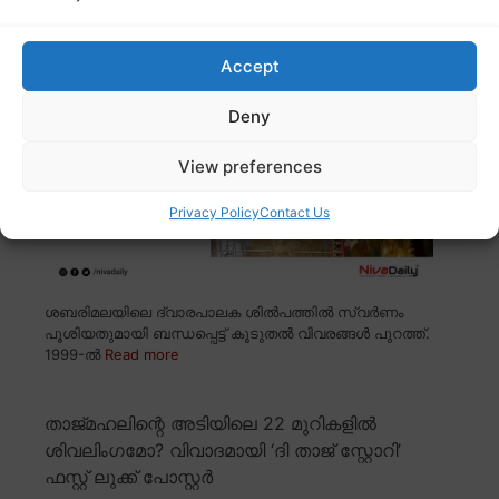
വാദങ്ങൾ പൊളിയുന്നു
Accept
Deny
View preferences
Privacy Policy
Contact Us
ശബരിമലയിലെ ദ്വാരപാലക ശിൽപത്തിൽ സ്വർണം
പൂശിയതുമായി ബന്ധപ്പെട്ട് കൂടുതൽ വിവരങ്ങൾ പുറത്ത്.
1999-ൽ
Read more
താജ്മഹലിന്റെ അടിയിലെ 22 മുറികളിൽ
ശിവലിംഗമോ? വിവാദമായി ‘ദി താജ് സ്റ്റോറി’
ഫസ്റ്റ് ലുക്ക് പോസ്റ്റർ