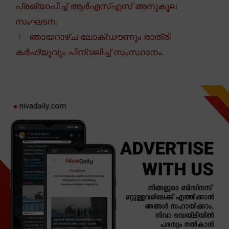
പ്രഖ്യാപിച്ച് ആർഎസ്എസ് അനുകൂല
സംഘടന.
ഞായറാഴ്ച ലോക്ഡൗണും രാത്രി
കർഫ്യൂവും പിന്വലിച്ച് സംസ്ഥാനം.