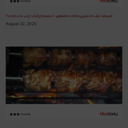
Facebook ചാറ്റ് ഡിലീറ്റ് ആയോ? എങ്കിലിതാ തിരിച്ചെടുക്കാൻ ചില വഴികൾ!
August 22, 2025