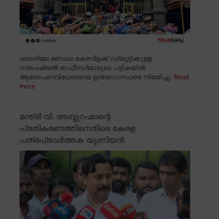
ശബരിമല മണ്ഡല മകരവിളക്ക് ഡ്യൂട്ടിക്കുള്ള
സ്പെഷ്യൽ ഓഫീസർമാരുടെ പട്ടികയിൽ
ആരോപണവിധേയരായ ഉദ്യോഗസ്ഥരെ നിയമിച്ചു.
Read
more
മന്ത്രി വി. അബ്ദുറഹ്മാന്റെ
പ്രതികരണത്തിനെതിരെ കേരള
പത്രപ്രവർത്തക യൂണിയൻ