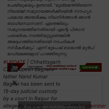
ചെയ്യുകയും ഉണ്ടായി. “മുഖ്യമന്ത്രിയെന്ന
നിലയ്ക്ക് സമുദായങ്ങൾക്കിടയിൽ സൗഹൃദ
പരമായ അന്തരീക്ഷം നിലനിർത്താൻ ഞാൻ
ബാധ്യസ്ഥനാണ്. ഏതെങ്കിലും
സമുദായത്തിനെതിരായി എന്റെ പിതാവ്
പരാമർശം നടത്തിയുട്ടുണ്ടെങ്കിൽ
അദ്ദേഹത്തിനെതിരായി നടപടികൾ
സ്വീകരിക്കും”. എന്ന് ഭൂപേഷ് ബാഗേൽ മുൻപ്
മാധ്യമങ്ങളോട് പറഞ്ഞിരുന്നു.
#UPDATE
| Chhattisgarh
CM Bhupesh Baghel’s
father Nand Kumar
Baghel has been sent to
15-day judicial custody
by a court in Raipur for
allegedly making
— ANI
September
Click to accept marketing cookies and