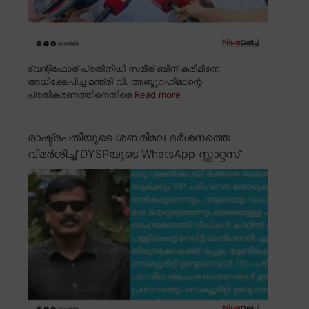
ട്വന്റിഫോര് പ്രതിനിധി സമീര് ബിന് കരീമിനെ
അധിക്ഷേപിച്ച മന്ത്രി വി. അബ്ദുറഹിമാന്റെ
പ്രതികരണത്തിനെതിരെ
Read more
രാഷ്ട്രപതിയുടെ ശബരിമല ദർശനത്തെ
വിമർശിച്ച് DYSPയുടെ WhatsApp സ്റ്റാറ്റസ്