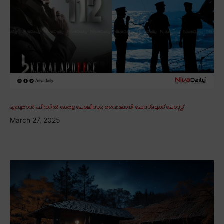
എമ്പുരാൻ ഫീവറിൽ കേരള പോലീസും; വൈറലായി ഫേസ്ബുക്ക് പോസ്റ്റ്
March 27, 2025