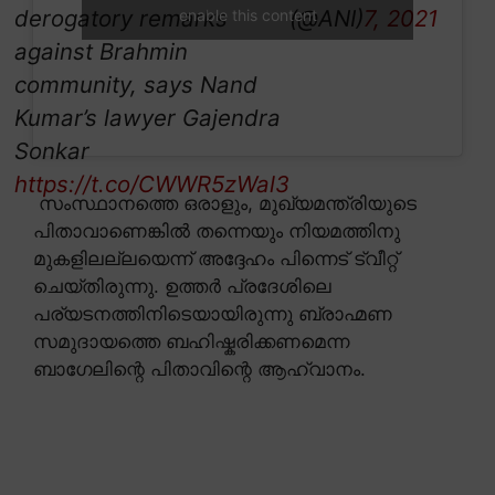
derogatory remarks
(@ANI)
7, 2021
enable this content
against Brahmin
community, says Nand
Kumar’s lawyer Gajendra
Sonkar
https://t.co/CWWR5zWal3
സംസ്ഥാനത്തെ ഒരാളും, മുഖ്യമന്ത്രിയുടെ
പിതാവാണെങ്കിൽ തന്നെയും നിയമത്തിനു
മുകളിലല്ലയെന്ന് അദ്ദേഹം പിന്നെട് ട്വീറ്റ്
ചെയ്തിരുന്നു. ഉത്തർ പ്രദേശിലെ
പര്യടനത്തിനിടെയായിരുന്നു ബ്രാഹ്മണ
സമുദായത്തെ ബഹിഷ്കരിക്കണമെന്ന
ബാഗേലിന്റെ പിതാവിന്റെ ആഹ്വാനം.