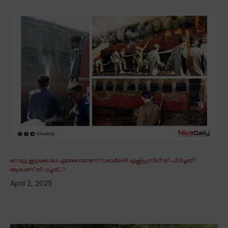
ഗോധ്ര കൂട്ടക്കൊല; എങ്ങനെയാണ് സബർമതി എക്സ്പ്രസിന് തീ പിടിച്ചത്?
ആരാണ് തീ വച്ചത്..?
April 2, 2025