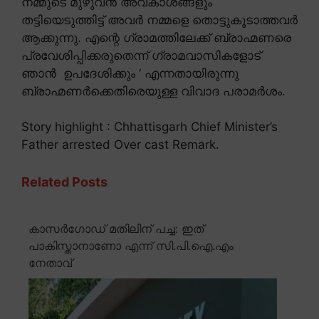
നമ്മുടെ മുഴുവൻ അവകാശങ്ങളും
തട്ടിയെടുത്തിട്ട് അവർ നമ്മളെ തൊട്ടുകൂടാത്തവർ
ആക്കുന്നു. എന്റെ ഗ്രാമത്തിലേക്ക് ബ്രാഹ്മണരെ
പ്രവേശിപ്പിക്കരുതെന്ന് ഗ്രാമവാസികളോട്
ഞാൻ ഉപദേശിക്കും ‘ എന്നതായിരുന്നു
ബ്രാഹ്മണർക്കെതിരെയുള്ള വിവാദ പരാമർശം.
Story highlight : Chhattisgarh Chief Minister’s
Father arrested Over cast Remark.
Related Posts
കാസർഗോഡ് മതിലിന് പച്ച: ഇത്
പാകിസ്താനാണോ എന്ന് സി.പി.ഐ.എം
നേതാവ്