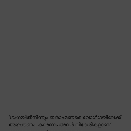
‘ഗംഗയിൽനിന്നും ബ്രാഹ്മണരെ വോൾഗയിലേക്ക്
അയക്കണം. കാരണം അവർ വിദേശികളാണ്.