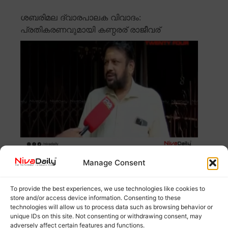
ശബരിമല ദ്വാരപാലക വിവാദം:
പ്രതികരണവുമായി കണ്ഠരര് രാജീവര്
Manage Consent
ശബരിമലയിലെ ദ്വാരപാലക ശില്പവുമായി ബന്ധപ്പെട്ട
വിവാദങ്ങളിൽ പ്രതികരണവുമായി മുൻ തന്ത്രി കണ്ഠരര്
രാജീവര്
Read more
To provide the best experiences, we use technologies like cookies to
store and/or access device information. Consenting to these
technologies will allow us to process data such as browsing behavior or
ശബരിമല ദ്വാരപാലക സ്വർണ വിവാദം;
unique IDs on this site. Not consenting or withdrawing consent, may
നിർണായക രേഖകൾ പുറത്ത്, പോറ്റിയുടെ
adversely affect certain features and functions.