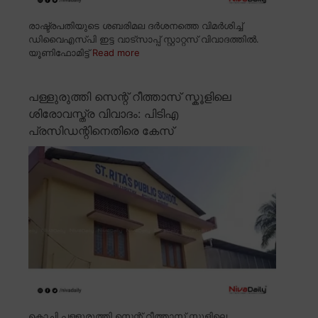
രാഷ്ട്രപതിയുടെ ശബരിമല ദർശനത്തെ വിമർശിച്ച്
ഡിവൈഎസ്പി ഇട്ട വാട്സാപ്പ് സ്റ്റാറ്റസ് വിവാദത്തിൽ.
യൂണിഫോമിട്ട്
Read more
പള്ളുരുത്തി സെന്റ് റീത്താസ് സ്കൂളിലെ
ശിരോവസ്ത്ര വിവാദം: പിടിഎ
പ്രസിഡന്റിനെതിരെ കേസ്
കൊച്ചി പള്ളുരുത്തി സെന്റ് റീത്താസ് സ്കൂളിലെ