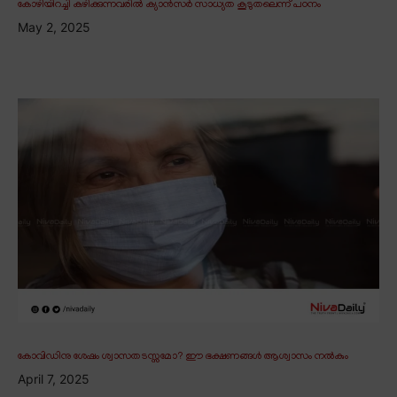
കോഴിയിറച്ചി കഴിക്കുന്നവരിൽ ക്യാൻസർ സാധ്യത കൂടുതലെന്ന് പഠനം
May 2, 2025
കോവിഡിനു ശേഷം ശ്വാസതടസ്സമോ? ഈ ഭക്ഷണങ്ങൾ ആശ്വാസം നൽകും
April 7, 2025