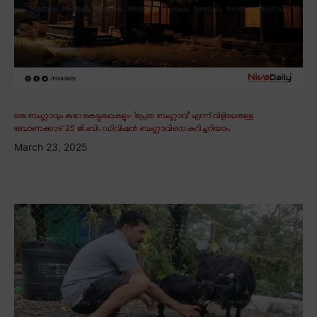
ഒരു ബംഗ്ലാവും കുറേ കെട്ടുകഥകളും∙ ‘പ്രേത ബംഗ്ലാവ്’ എന്ന് വിളിപ്പേരുള്ള
ബോണക്കാട് 25 ജി.ബി. ഡിവിഷൻ ബംഗ്ലാവിനെ കുറിച്ചറിയാം.
March 23, 2025