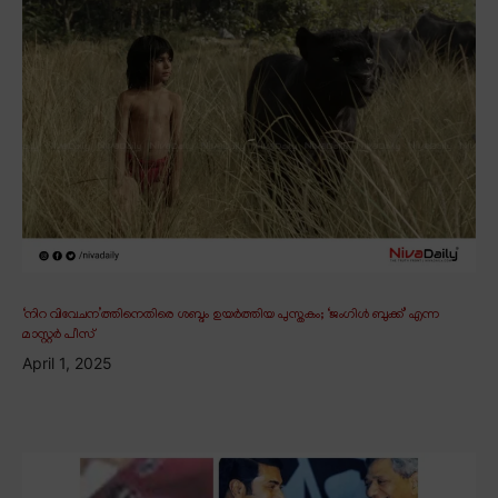
‘നിറ വിവേചന’ത്തിനെതിരെ ശബ്ദം ഉയർത്തിയ പുസ്തകം; ‘ജംഗിൾ ബുക്ക്’ എന്ന
മാസ്റ്റർ പീസ്
April 1, 2025