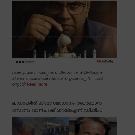
വലതുപക്ഷ പ്രൊപ്പഗണ്ട ചിത്രങ്ങൾ നിർമ്മിക്കുന്ന
പ്രവണതക്കെതിരെ വിമർശനം ഉയരുന്നു. 'ദി താജ്
സ്റ്റോറി'
Read more
ലഡാക്കിൽ ക്രമസമാധാനം തകർക്കാൻ
സോനം വാങ്ചുക്ക് ശ്രമിച്ചെന്ന് ഡി.ജി.പി