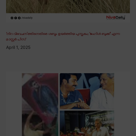
‘നിറ വിവേചന’ത്തിനെതിരെ ശബ്ദം ഉയർത്തിയ പുസ്തകം; ‘ജംഗിൾ ബുക്ക്’ എന്ന
മാസ്റ്റർ പീസ്
April 1, 2025