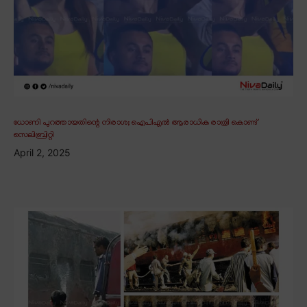
ധോണി പുറത്തായതിന്റെ നിരാശ; ഐപിഎൽ ആരാധിക രാത്രി കൊണ്ട്
സെലിബ്രിറ്റി
April 2, 2025