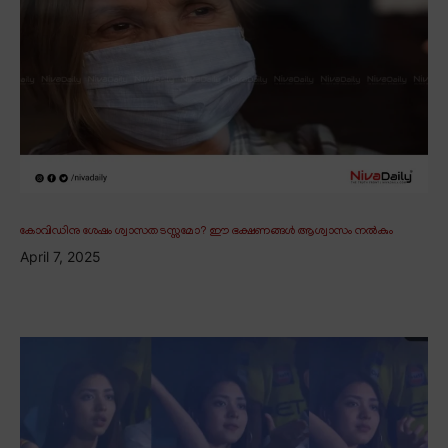
കോവിഡിനു ശേഷം ശ്വാസതടസ്സമോ? ഈ ഭക്ഷണങ്ങൾ ആശ്വാസം നൽകും
April 7, 2025