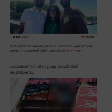
മുൻ ഇന്ത്യൻ ക്രിക്കറ്റ് താരം ചേതേശ്വർ പൂജാരയുടെ
ഭാര്യ സഹോദരൻ ജീത് പബാരിയെ
Read more
പാലക്കാട് സി.പി.ഐ.എം ഓഫീസിൽ
തൂങ്ങിമരണം