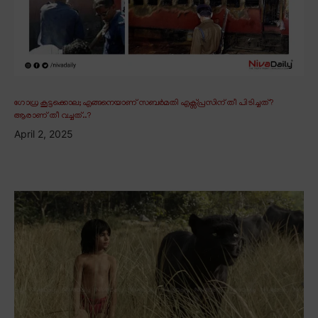
ഗോധ്ര കൂട്ടക്കൊല; എങ്ങനെയാണ് സബർമതി എക്സ്പ്രസിന് തീ പിടിച്ചത്?
ആരാണ് തീ വച്ചത്..?
April 2, 2025