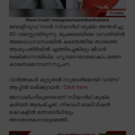
Photo Credit: Instagram/realsidharthshukla
ബോളിവുഡ് നടൻ സിദ്ധാർഥ് ശുക്ല അന്തരിച്ചു.
40 വയസ്സായിരുന്നു. മുംബൈയിലെ വസതിയിൽ
അബോധാവസ്ഥയിൽ കണ്ടെത്തിയ താരത്തെ
ആശുപത്രിയിൽ എത്തിച്ചെങ്കിലും ജീവൻ
രക്ഷിക്കാനായില്ല. ഹൃദയാഘാതമാകാം മരണ
കാരണമെന്നാണ് സൂചന.
വാർത്തകൾ കൂടുതൽ സുതാര്യമായി വാട്സ്
ആപ്പിൽ ലഭിക്കുവാൻ :
Click here
മോഡലിംഗിലൂടെയാണ് സിദ്ധാർഥ് ശുക്ല
കരിയർ ആരംഭിച്ചത്. നിരവധി ടെലിവിഷൻ
ഷോകളിൽ മത്സരാർഥിയും
അവതാരകനായുമെത്തി.