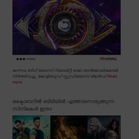
കന്നഡ ബിഗ് ബോസ് റിയാലിറ്റി ഷോ താൽക്കാലികമായി
നിർത്തിവച്ചു. ജോളിബുഡ് സ്റ്റുഡിയോസ് ആൻഡ്
Read
more
ഒക്ടോബറിൽ ഒടിടിയിൽ എത്താനൊരുങ്ങുന്ന
സിനിമകൾ ഇതാ