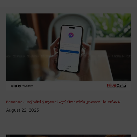
Facebook ചാറ്റ് ഡിലീറ്റ് ആയോ? എങ്കിലിതാ തിരിച്ചെടുക്കാൻ ചില വഴികൾ!
August 22, 2025