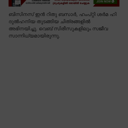
ബിസിനസ് ഇൻ റിതു ബസാർ, ഹംപ്റ്റി ശർമ ഹി
ദുൽഹനിയ തുടങ്ങിയ ചിത്രങ്ങളിൽ
അഭിനയിച്ചു. വെബ് സിരീസുകളിലും സജീവ
സാന്നിധ്യമായിരുന്നു.