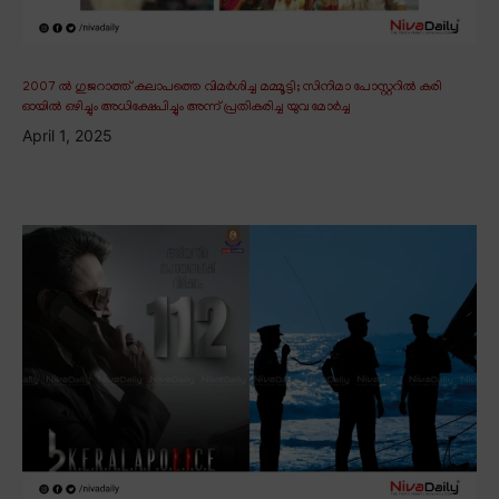
2007 ൽ ഗുജറാത്ത് കലാപത്തെ വിമർശിച്ച മമ്മൂട്ടി; സിനിമാ പോസ്റ്ററിൽ കരി
ഓയിൽ ഒഴിച്ചും അധിക്ഷേപിച്ചും അന്ന് പ്രതികരിച്ച യുവ മോർച്ച
April 1, 2025