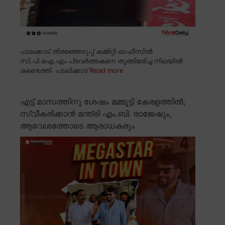
പാലക്കാട് തിരഞ്ഞെടുപ്പ് കമ്മിറ്റി ഓഫീസിൽ
സി.പി.ഐ.എം പ്രവർത്തകനെ തൂങ്ങിമരിച്ച നിലയിൽ
കണ്ടെത്തി. പടലിക്കാട്
Read more
എട്ട് മാസത്തിനു ശേഷം മമ്മൂട്ടി കേരളത്തിൽ;
സ്വീകരിക്കാൻ മന്ത്രി എം.ബി. രാജേഷും,
ആവേശത്തോടെ ആരാധകരും