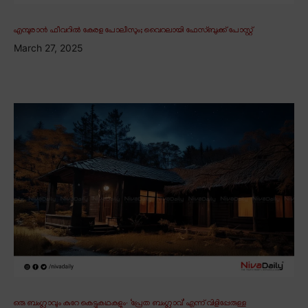
എമ്പുരാൻ ഫീവറിൽ കേരള പോലീസും; വൈറലായി ഫേസ്ബുക്ക് പോസ്റ്റ്
March 27, 2025
ഒരു ബംഗ്ലാവും കുറേ കെട്ടുകഥകളും∙ ‘പ്രേത ബംഗ്ലാവ്’ എന്ന് വിളിപ്പേരുള്ള