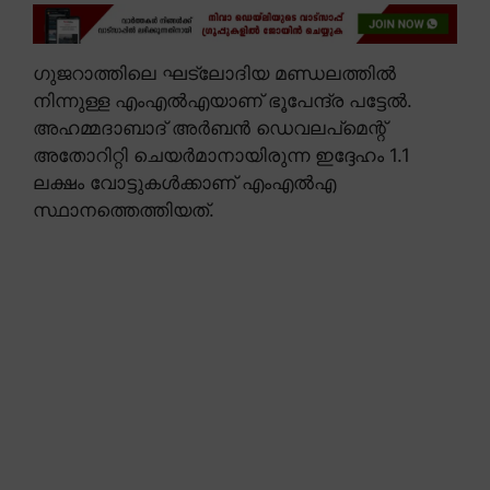
ഗുജറാത്തിലെ ഘട്ലോദിയ മണ്ഡലത്തിൽ
നിന്നുള്ള എംഎൽഎയാണ് ഭൂപേന്ദ്ര പട്ടേൽ.
അഹമ്മദാബാദ് അർബൻ ഡെവലപ്മെന്റ്
അതോറിറ്റി ചെയർമാനായിരുന്ന ഇദ്ദേഹം 1.1
ലക്ഷം വോട്ടുകൾക്കാണ് എംഎൽഎ
സ്ഥാനത്തെത്തിയത്.