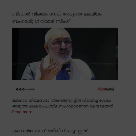
ബിഹാർ വിജയം നേടി, അടുത്ത ലക്ഷ്യം
ബംഗാൾ; ഗിരിരാജ് സിംഗ്
ബിഹാർ നിയമസഭാ തിരഞ്ഞെടുപ്പിൽ വിജയിച്ച ശേഷം
അടുത്ത ലക്ഷ്യം പശ്ചിമ ബംഗാളാണെന്ന് കേന്ദ്രമന്ത്രി
Read more
കാസർഗോഡ് മതിലിന് പച്ച: ഇത്