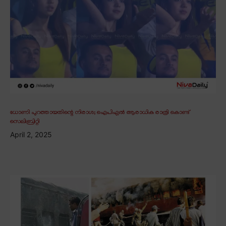
ധോണി പുറത്തായതിന്റെ നിരാശ; ഐപിഎൽ ആരാധിക രാത്രി കൊണ്ട്
സെലിബ്രിറ്റി
April 2, 2025