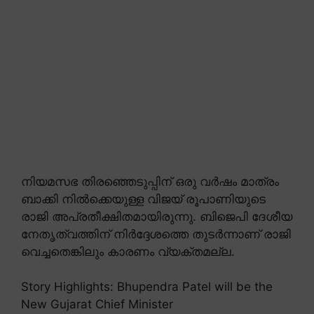
നിയമസഭ തിരഞ്ഞെടുപ്പിന് ഒരു വർഷം മാത്രം
ബാക്കി നിൽക്കെയുള്ള വിജയ് രൂപാണിയുടെ
രാജി അപ്രതീക്ഷിതമായിരുന്നു. ബിജെപി ദേശീയ
നേതൃത്വത്തിന് നിർദ്ദേശത്തെ തുടർന്നാണ് രാജി
വെച്ചതെങ്കിലും കാരണം വ്യക്തമല്ല.
Story Highlights: Bhupendra Patel will be the
New Gujarat Chief Minister