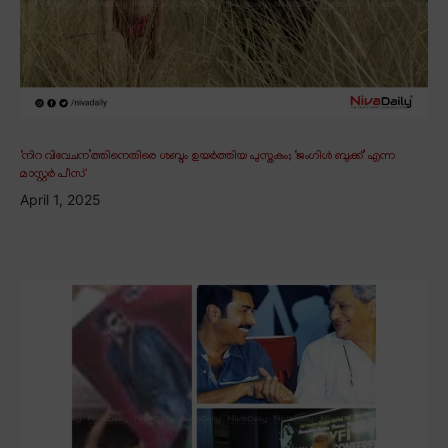
‘നിറ വിവേചന’ത്തിനെതിരെ ശബ്ദം ഉയർത്തിയ പുസ്തകം; ‘ജംഗിൾ ബുക്ക്’ എന്ന
മാസ്റ്റർ പീസ്
April 1, 2025