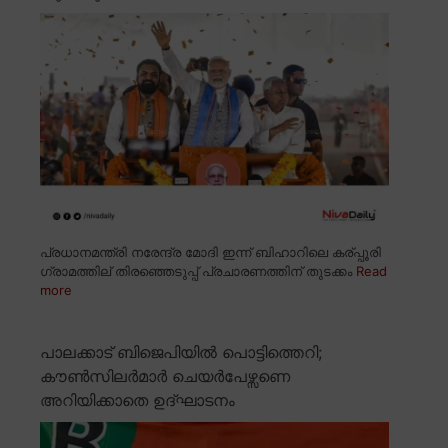
പ്രധാനമന്ത്രി നരേന്ദ്ര മോദി ഇന്ന് ബിഹാറിലെ കര്പ്പൂരി
ഗ്രാമത്തില് തിരഞ്ഞെടുപ്പ് പ്രചാരണത്തിന് തുടക്കം
Read
more
പാലക്കാട് ബിജെപിയിൽ പൊട്ടിത്തെറി;
കൗൺസിലർമാർ ചെയർപേഴ്സണെ
അറിയിക്കാതെ ഉദ്ഘാടനം