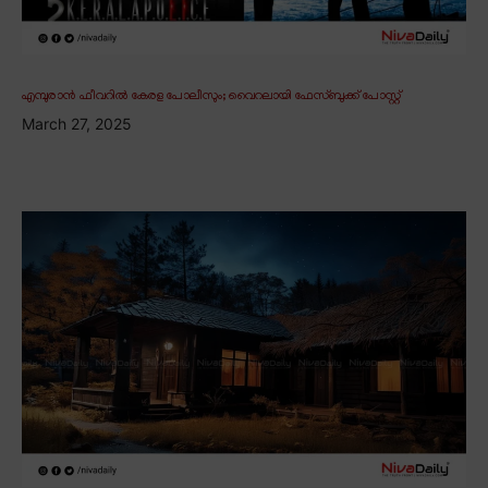
എമ്പുരാൻ ഫീവറിൽ കേരള പോലീസും; വൈറലായി ഫേസ്ബുക്ക് പോസ്റ്റ്
March 27, 2025