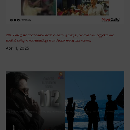
2007 ൽ ഗുജറാത്ത് കലാപത്തെ വിമർശിച്ച മമ്മൂട്ടി; സിനിമാ പോസ്റ്ററിൽ കരി
ഓയിൽ ഒഴിച്ചും അധിക്ഷേപിച്ചും അന്ന് പ്രതികരിച്ച യുവ മോർച്ച
April 1, 2025