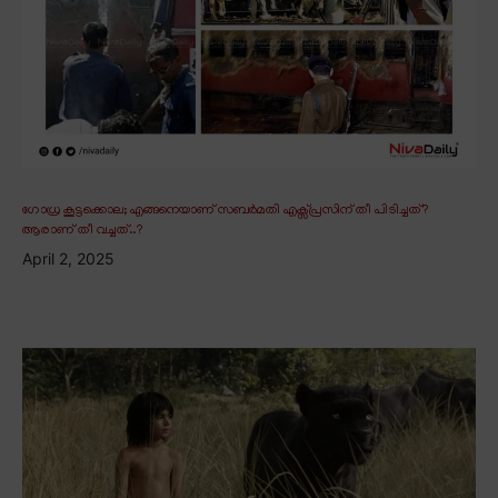
ഗോധ്ര കൂട്ടക്കൊല; എങ്ങനെയാണ് സബർമതി എക്സ്പ്രസിന് തീ പിടിച്ചത്?
ആരാണ് തീ വച്ചത്..?
April 2, 2025