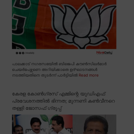
പാലക്കാട് നഗരസഭയിൽ ബിജെപി കൗൺസിലർമാർ
ചെയർപേഴ്സണെ അറിയിക്കാതെ ഉദ്ഘാടനങ്ങൾ
നടത്തിയതിനെ തുടർന്ന് പാർട്ടിയിൽ
Read more
കേരള കോൺഗ്രസ് എമ്മിന്റെ യുഡിഎഫ്
പ്രവേശനത്തിൽ ഭിന്നത; മുന്നണി കൺവീനറെ
തള്ളി ജോസഫ് ഗ്രൂപ്പ്