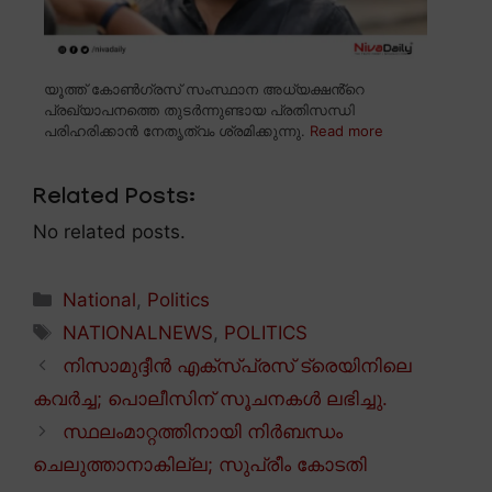
യൂത്ത് കോൺഗ്രസ് സംസ്ഥാന അധ്യക്ഷൻ്റെ
പ്രഖ്യാപനത്തെ തുടർന്നുണ്ടായ പ്രതിസന്ധി
പരിഹരിക്കാൻ നേതൃത്വം ശ്രമിക്കുന്നു.
Read more
Related Posts:
No related posts.
Categories
National
,
Politics
Tags
NATIONALNEWS
,
POLITICS
നിസാമുദ്ദീൻ എക്സ്പ്രസ് ട്രെയിനിലെ
കവർച്ച; പൊലീസിന് സൂചനകൾ ലഭിച്ചു.
സ്ഥലംമാറ്റത്തിനായി നിർബന്ധം
ചെലുത്താനാകില്ല; സുപ്രീം കോടതി