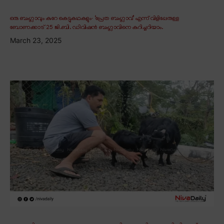
ഒരു ബംഗ്ലാവും കുറേ കെട്ടുകഥകളും∙ ‘പ്രേത ബംഗ്ലാവ്’ എന്ന് വിളിപ്പേരുള്ള
ബോണക്കാട് 25 ജി.ബി. ഡിവിഷൻ ബംഗ്ലാവിനെ കുറിച്ചറിയാം.
March 23, 2025