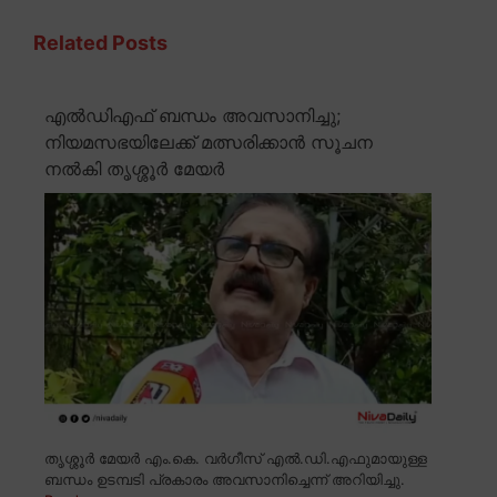
Related Posts
എൽഡിഎഫ് ബന്ധം അവസാനിച്ചു;
നിയമസഭയിലേക്ക് മത്സരിക്കാൻ സൂചന
നൽകി തൃശ്ശൂർ മേയർ
തൃശ്ശൂർ മേയർ എം.കെ. വർഗീസ് എൽ.ഡി.എഫുമായുള്ള
ബന്ധം ഉടമ്പടി പ്രകാരം അവസാനിച്ചെന്ന് അറിയിച്ചു.