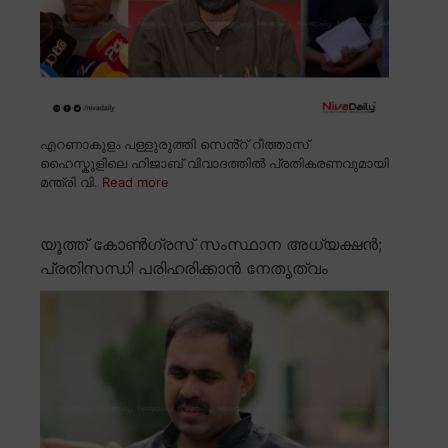
എറണാകുളം പള്ളുരുത്തി സെൻ്റ് റീത്താസ്
ഹൈസ്കൂളിലെ ഹിജാബ് വിവാദത്തിൽ പ്രതികരണവുമായി
മന്ത്രി വി.
Read more
യൂത്ത് കോൺഗ്രസ് സംസ്ഥാന അധ്യക്ഷൻ;
പ്രതിസന്ധി പരിഹരിക്കാൻ നേതൃത്വം