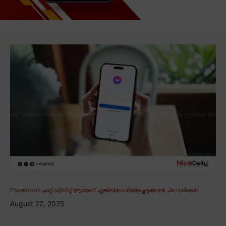
Facebook ചാറ്റ് ഡിലീറ്റ് ആയോ? എങ്കിലിതാ തിരിച്ചെടുക്കാൻ ചില വഴികൾ!
August 22, 2025