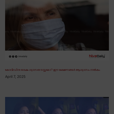
കോവിഡിനു ശേഷം ശ്വാസതടസ്സമോ? ഈ ഭക്ഷണങ്ങൾ ആശ്വാസം നൽകും
April 7, 2025