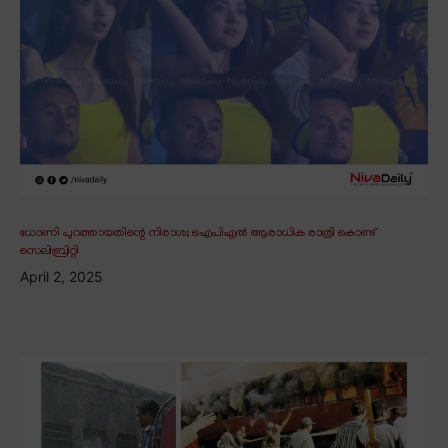
ധോണി പുറത്തായതിന്റെ നിരാശ; ഐപിഎൽ ആരാധിക രാത്രി കൊണ്ട്
സെലിബ്രിറ്റി
April 2, 2025