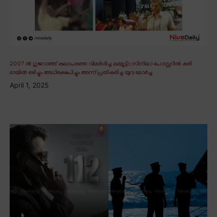
2007 ൽ ഗുജറാത്ത് കലാപത്തെ വിമർശിച്ച മമ്മൂട്ടി; സിനിമാ പോസ്റ്ററിൽ കരി
ഓയിൽ ഒഴിച്ചും അധിക്ഷേപിച്ചും അന്ന് പ്രതികരിച്ച യുവ മോർച്ച
April 1, 2025