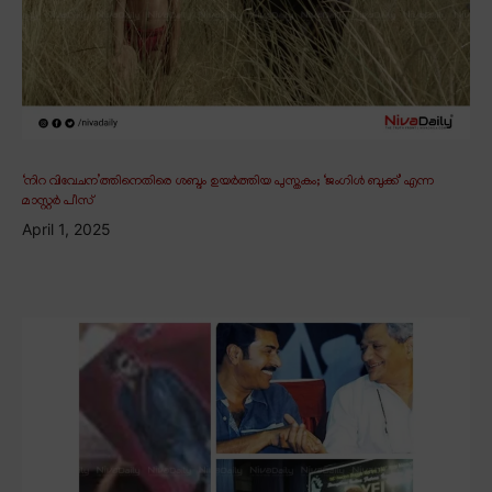
‘നിറ വിവേചന’ത്തിനെതിരെ ശബ്ദം ഉയർത്തിയ പുസ്തകം; ‘ജംഗിൾ ബുക്ക്’ എന്ന
മാസ്റ്റർ പീസ്
April 1, 2025