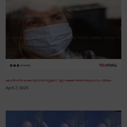
കോവിഡിനു ശേഷം ശ്വാസതടസ്സമോ? ഈ ഭക്ഷണങ്ങൾ ആശ്വാസം നൽകും
April 7, 2025