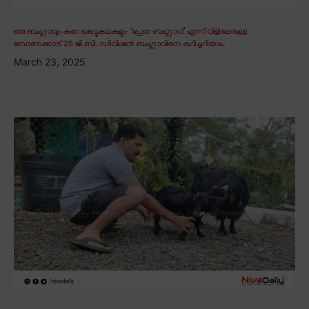
ഒരു ബംഗ്ലാവും കുറേ കെട്ടുകഥകളും∙ ‘പ്രേത ബംഗ്ലാവ്’ എന്ന് വിളിപ്പേരുള്ള
ബോണക്കാട് 25 ജി.ബി. ഡിവിഷൻ ബംഗ്ലാവിനെ കുറിച്ചറിയാം.
March 23, 2025