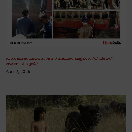
ഗോധ്ര കൂട്ടക്കൊല; എങ്ങനെയാണ് സബർമതി എക്സ്പ്രസിന് തീ പിടിച്ചത്?
ആരാണ് തീ വച്ചത്..?
April 2, 2025