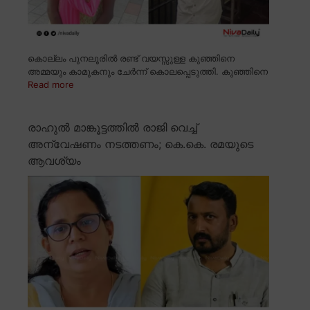
കൊല്ലം പുനലൂരിൽ രണ്ട് വയസ്സുള്ള കുഞ്ഞിനെ
അമ്മയും കാമുകനും ചേർന്ന് കൊലപ്പെടുത്തി. കുഞ്ഞിനെ
Read more
രാഹുൽ മാങ്കൂട്ടത്തിൽ രാജി വെച്ച്
അന്വേഷണം നടത്തണം; കെ.കെ. രമയുടെ
ആവശ്യം