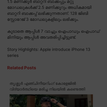
1.5 മണിക്കൂർ ബാറ്ററി ബാക്കപ്പും മറ്റു
മോഡലുകൾക്ക് 2.5 മണിക്കൂറും അധികമായി
ബാറ്ററി ബാക്കപ്പ് ലഭിക്കുന്നതാണ്. 128 ജിബി
സ്റ്റോറേജ് 3 മോഡലുകളിലും ലഭിക്കും.
കൂടാതെ ആപ്പിൾ 7 വാച്ചും ഐപാഡും ഐപാഡ്
മിനിയും ആപ്പിൾ അവതരിപ്പിച്ചിട്ടുണ്ട്.
Story Highlights: Apple introduce iPhone 13
series
Related Posts
തൃശ്ശൂർ എഞ്ചിനീയറിംഗ് കോളേജിൽ
വിദ്യാർത്ഥിയെ മരിച്ച നിലയിൽ കണ്ടെത്തി