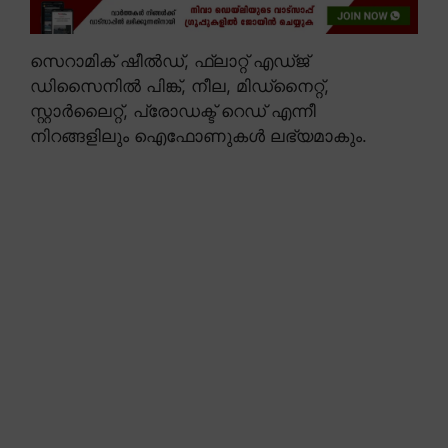
സെറാമിക് ഷീൽഡ്, ഫ്ലാറ്റ് എഡ്ജ്
ഡിസൈനിൽ പിങ്ക്, നീല, മിഡ്നൈറ്റ്,
സ്റ്റാർലൈറ്റ്, പ്രോഡക്ട് റെഡ് എന്നീ
നിറങ്ങളിലും ഐഫോണുകൾ ലഭ്യമാകും.