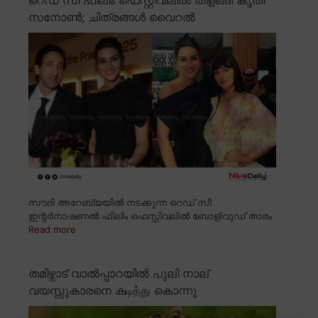
റെഡ് സീ ഫിലിം ഫെസ്റ്റിവലിൽ തിളങ്ങി കൃതി
സനോൺ; ചിത്രങ്ങൾ വൈറൽ
സൗദി അറേബ്യയിൽ നടക്കുന്ന റെഡ് സീ
ഇന്റർനാഷണൽ ഫിലിം ഫെസ്റ്റിവലിൽ ബോളിവുഡ് താരം
Read more
തമിഴ്നാട് വാൽപ്പാറയിൽ പുലി നാല്
വയസ്സുകാരനെ കடித்து കൊന്നു