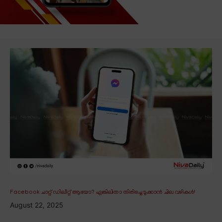
Facebook ചാറ്റ് ഡിലീറ്റ് ആയോ? എങ്കിലിതാ തിരിച്ചെടുക്കാൻ ചില വഴികൾ!
August 22, 2025