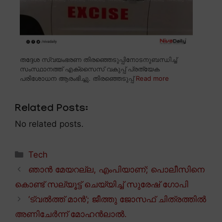
തദ്ദേശ സ്വയംഭരണ തിരഞ്ഞെടുപ്പിനോടനുബന്ധിച്ച്
സംസ്ഥാനത്ത് എക്സൈസ് വകുപ്പ് പ്രത്യേക
പരിശോധന ആരംഭിച്ചു. തിരഞ്ഞെടുപ്പ്
Read more
Related Posts:
No related posts.
Categories
Tech
ഞാൻ മേയറല്ല, എംപിയാണ്; പൊലീസിനെ
കൊണ്ട് സല്യൂട്ട് ചെയ്യിച്ച് സുരേഷ് ഗോപി
‘ട്വൽത്ത് മാൻ’; ജീത്തു ജോസഫ് ചിത്രത്തിൽ
അണിചേർന്ന് മോഹൻലാൽ.