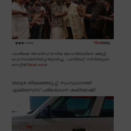
ഫാൽക്കെ അവാർഡ് നേടിയ മോഹൻലാലിനെ മമ്മൂട്ടി
പൊന്നാടയണിയിച്ച് ആദരിച്ചു. 'പാട്രിയറ്റ്' സിനിമയുടെ
സെറ്റിൽ
Read more
തദ്ദേശ തിരഞ്ഞെടുപ്പ്: സംസ്ഥാനത്ത്
എക്സൈസ് പരിശോധന ശക്തമാക്കി