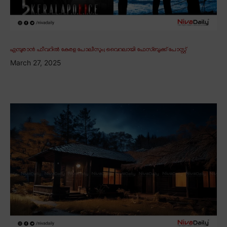
എമ്പുരാൻ ഫീവറിൽ കേരള പോലീസും; വൈറലായി ഫേസ്ബുക്ക് പോസ്റ്റ്
March 27, 2025