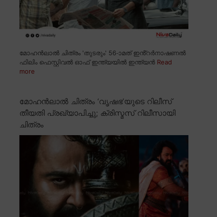
മോഹൻലാൽ ചിത്രം 'തുടരും' 56-ാമത് ഇൻ്റർനാഷണൽ
ഫിലിം ഫെസ്റ്റിവൽ ഓഫ് ഇന്ത്യയിൽ ഇന്ത്യൻ
Read
more
മോഹൻലാൽ ചിത്രം ‘വൃഷഭ’യുടെ റിലീസ്
തീയതി പ്രഖ്യാപിച്ചു; ക്രിസ്മസ് റിലീസായി
ചിത്രം