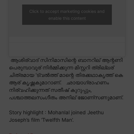
Click to accept marketing cookies and
enable this content
ആശിര്വാദ് സിനിമാസിന്റെ ബാനറില് ആന്റണി
പെരുമ്പാവൂര് നിർമ്മിക്കുന്ന മിസ്റ്ററി ത്രില്ലര്
ചിത്രമായ ‘ട്വൽത്ത് മാന്റെ തിരക്കഥാകൃത്ത് കെ
ആര് കൃഷ്ണകുമാറാണ്. ഛായാഗ്രാഹണം
നിര്വഹിക്കുന്നത് സതീഷ് കുറുപ്പും,
പശ്ചാത്തലസംഗീതം അനില് ജോണ്സണുമാണ്.
Story highlight : Mohanlal joined Jeethu
Joseph’s film ‘Twelfth Man’.