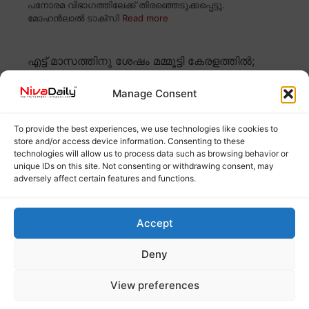
പനോരമ വിഭാഗത്തിലേക്ക് തിരഞ്ഞെടുക്കപ്പെട്ടു.
മോഹൻലാൽ ടാക്സി
Read more
എട്ട് മാസത്തിനു ശേഷം മമ്മൂട്ടി കേരളത്തിൽ;
സ്വീകരിക്കാൻ മന്ത്രി എം.ബി. രാജേഷും,
ആവേശത്തോടെ ആരാധകരും
Manage Consent
To provide the best experiences, we use technologies like cookies to
store and/or access device information. Consenting to these
technologies will allow us to process data such as browsing behavior or
unique IDs on this site. Not consenting or withdrawing consent, may
adversely affect certain features and functions.
Accept
Deny
എട്ട് മാസത്തെ ഇടവേളയ്ക്ക് ശേഷം മെഗാസ്റ്റാർ മമ്മൂട്ടി
View preferences
കേരളത്തിൽ തിരിച്ചെത്തി. യുകെയിൽ നിന്ന്
Read more