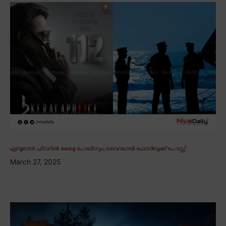
എമ്പുരാൻ ഫീവറിൽ കേരള പോലീസും; വൈറലായി ഫേസ്ബുക്ക് പോസ്റ്റ്
March 27, 2025