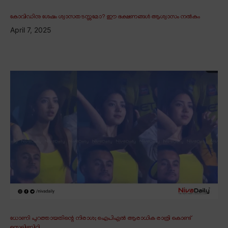
കോവിഡിനു ശേഷം ശ്വാസതടസ്സമോ? ഈ ഭക്ഷണങ്ങൾ ആശ്വാസം നൽകും
April 7, 2025
ധോണി പുറത്തായതിന്റെ നിരാശ; ഐപിഎൽ ആരാധിക രാത്രി കൊണ്ട്
സെലിബ്രിറ്റി