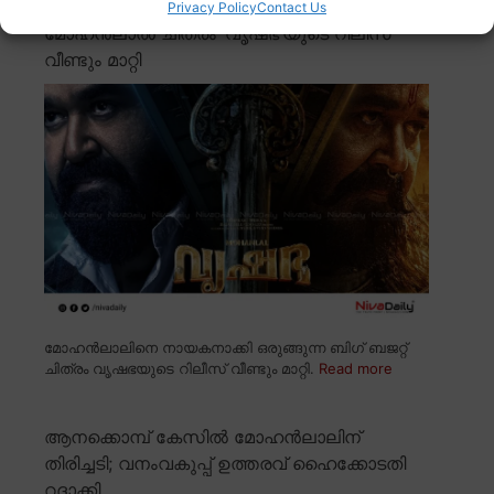
Privacy Policy
Contact Us
മോഹൻലാൽ ചിത്രം ‘വൃഷഭ’യുടെ റിലീസ്
വീണ്ടും മാറ്റി
മോഹൻലാലിനെ നായകനാക്കി ഒരുങ്ങുന്ന ബിഗ് ബജറ്റ്
ചിത്രം വൃഷഭയുടെ റിലീസ് വീണ്ടും മാറ്റി.
Read more
ആനക്കൊമ്പ് കേസിൽ മോഹൻലാലിന്
തിരിച്ചടി; വനംവകുപ്പ് ഉത്തരവ് ഹൈക്കോടതി
റദ്ദാക്കി