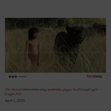
‘നിറ വിവേചന’ത്തിനെതിരെ ശബ്ദം ഉയർത്തിയ പുസ്തകം; ‘ജംഗിൾ ബുക്ക്’ എന്ന
മാസ്റ്റർ പീസ്
April 1, 2025