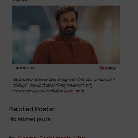
ആനക്കൊമ്പ് കൈവശം വെച്ച കേസിൽ മോഹൻലാലിന്
തിരിച്ചടി. മോഹൻലാലിന് ആനക്കൊമ്പിന്റെ
ഉടമസ്ഥാവകാശം നൽകിയ
Read more
Related Posts:
No related posts.
Categories