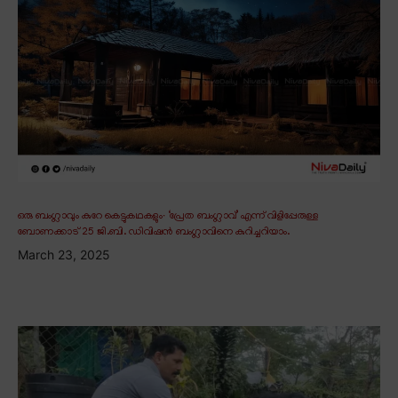
ഒരു ബംഗ്ലാവും കുറേ കെട്ടുകഥകളും∙ ‘പ്രേത ബംഗ്ലാവ്’ എന്ന് വിളിപ്പേരുള്ള
ബോണക്കാട് 25 ജി.ബി. ഡിവിഷൻ ബംഗ്ലാവിനെ കുറിച്ചറിയാം.
March 23, 2025