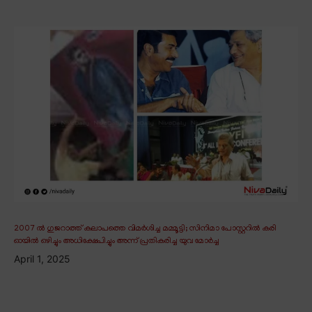
2007 ൽ ഗുജറാത്ത് കലാപത്തെ വിമർശിച്ച മമ്മൂട്ടി; സിനിമാ പോസ്റ്ററിൽ കരി
ഓയിൽ ഒഴിച്ചും അധിക്ഷേപിച്ചും അന്ന് പ്രതികരിച്ച യുവ മോർച്ച
April 1, 2025