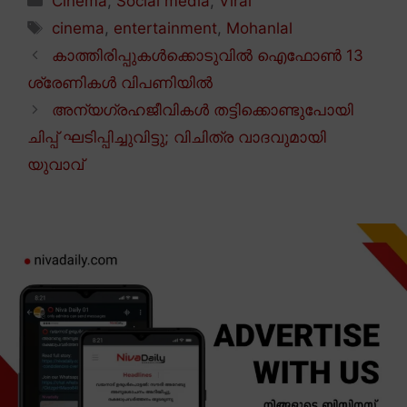
Cinema
,
Social media
,
Viral
Tags
cinema
,
entertainment
,
Mohanlal
കാത്തിരിപ്പുകൾക്കൊടുവിൽ ഐഫോൺ 13
ശ്രേണികൾ വിപണിയിൽ
അന്യഗ്രഹജീവികൾ തട്ടിക്കൊണ്ടുപോയി
ചിപ്പ് ഘടിപ്പിച്ചുവിട്ടു; വിചിത്ര വാദവുമായി
യുവാവ്