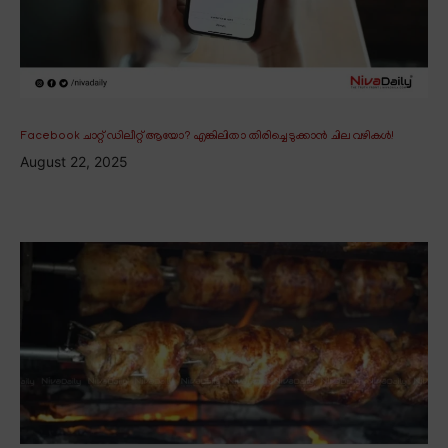
Facebook ചാറ്റ് ഡിലീറ്റ് ആയോ? എങ്കിലിതാ തിരിച്ചെടുക്കാൻ ചില വഴികൾ!
August 22, 2025