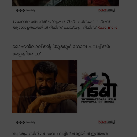
മോഹൻലാൽ ചിത്രം ‘വൃഷഭ’ 2025 ഡിസംബർ 25-ന്
ആഗോളതലത്തിൽ റിലീസ് ചെയ്യും. റിലീസ്
Read more
മോഹൻലാലിന്റെ ‘തുടരും’ ഗോവ ചലച്ചിത്ര
മേളയിലേക്ക്
'തുടരും' സിനിമ ഗോവ ചലച്ചിത്രമേളയിൽ ഇന്ത്യൻ