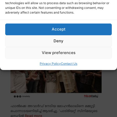
technologies will allow us to process data such as browsing behavior or
കடித்து കൊന്നു. ആയിപാടി എസ്റ്റേറ്റിലെ തോട്ടം
Read
unique IDs on this site. Not consenting or withdrawing consent, may
more
adversely affect certain features and functions.
മോഹൻലാലിനെ പൊന്നാടയണിയിച്ച് മമ്മൂട്ടി;
Accept
‘പാട്രിയറ്റി’ന്റെ ലൊക്കേഷനിൽ
സ്നേഹപ്രകടനം
Deny
View preferences
Privacy Policy
Contact Us
ഫാൽക്കെ അവാർഡ് നേടിയ മോഹൻലാലിനെ മമ്മൂട്ടി
പൊന്നാടയണിയിച്ച് ആദരിച്ചു. 'പാട്രിയറ്റ്' സിനിമയുടെ
സെറ്റിൽ
Read more