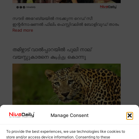
സൗദി അറേബ്യയിൽ നടക്കുന്ന റെഡ് സീ
ഇന്റർനാഷണൽ ഫിലിം ഫെസ്റ്റിവലിൽ ബോളിവുഡ് താരം
Read more
തമിഴ്നാട് വാൽപ്പാറയിൽ പുലി നാല്
വയസ്സുകാരനെ കடித்து കൊന്നു
Manage Consent
To provide the best experiences, we use technologies like cookies to
store and/or access device information. Consenting to these
തമിഴ്നാട് വാൽപ്പാറയിൽ നാല് വയസ്സുകാരനെ പുലി