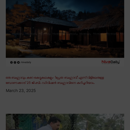
ഒരു ബംഗ്ലാവും കുറേ കെട്ടുകഥകളും∙ ‘പ്രേത ബംഗ്ലാവ്’ എന്ന് വിളിപ്പേരുള്ള
ബോണക്കാട് 25 ജി.ബി. ഡിവിഷൻ ബംഗ്ലാവിനെ കുറിച്ചറിയാം.
March 23, 2025