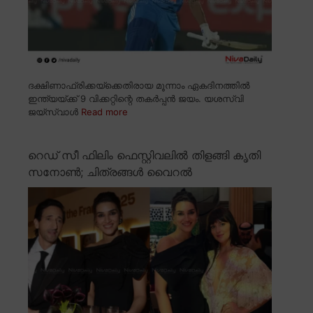
ദക്ഷിണാഫ്രിക്കയ്ക്കെതിരായ മൂന്നാം ഏകദിനത്തിൽ
ഇന്ത്യയ്ക്ക് 9 വിക്കറ്റിന്റെ തകർപ്പൻ ജയം. യശസ്വി
ജയ്സ്വാൾ
Read more
റെഡ് സീ ഫിലിം ഫെസ്റ്റിവലിൽ തിളങ്ങി കൃതി
സനോൺ; ചിത്രങ്ങൾ വൈറൽ