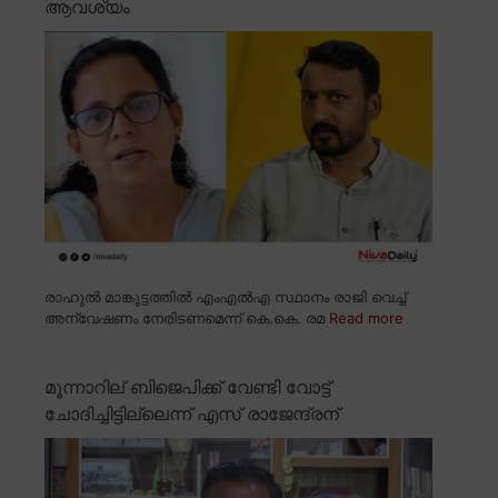
ആവശ്യം
രാഹുൽ മാങ്കൂട്ടത്തിൽ എംഎൽഎ സ്ഥാനം രാജി വെച്ച്
അന്വേഷണം നേരിടണമെന്ന് കെ.കെ. രമ
Read more
മൂന്നാറില് ബിജെപിക്ക് വേണ്ടി വോട്ട്
ചോദിച്ചിട്ടില്ലെന്ന് എസ് രാജേന്ദ്രന്