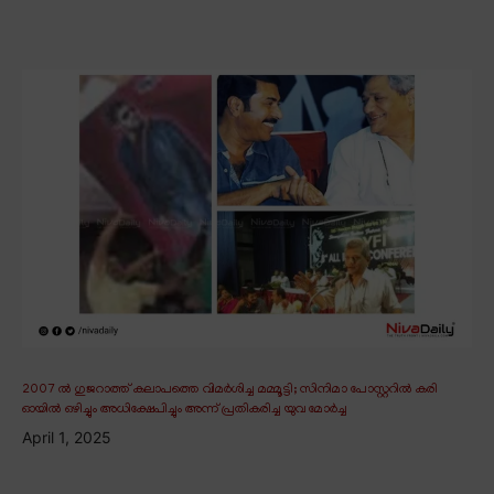
2007 ൽ ഗുജറാത്ത് കലാപത്തെ വിമർശിച്ച മമ്മൂട്ടി; സിനിമാ പോസ്റ്ററിൽ കരി
ഓയിൽ ഒഴിച്ചും അധിക്ഷേപിച്ചും അന്ന് പ്രതികരിച്ച യുവ മോർച്ച
April 1, 2025