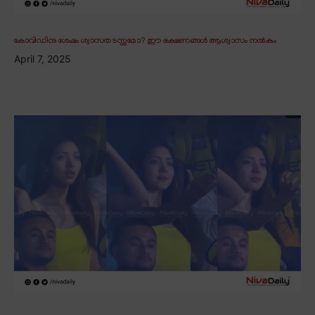
കോവിഡിനു ശേഷം ശ്വാസതടസ്സമോ? ഈ ഭക്ഷണങ്ങൾ ആശ്വാസം നൽകും
April 7, 2025