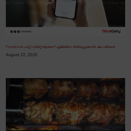
Facebook ചാറ്റ് ഡിലീറ്റ് ആയോ? എങ്കിലിതാ തിരിച്ചെടുക്കാൻ ചില വഴികൾ!
August 22, 2025