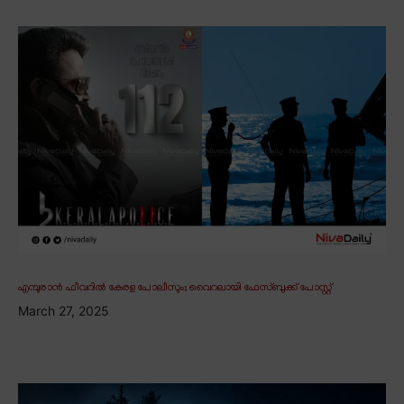
എമ്പുരാൻ ഫീവറിൽ കേരള പോലീസും; വൈറലായി ഫേസ്ബുക്ക് പോസ്റ്റ്
March 27, 2025