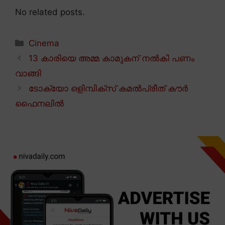
No related posts.
Categories
Cinema
13 കാരിയെ അമ്മ കാമുകന് നൽകി പണം
വാങ്ങി
ടോക്യോ ഒളിമ്പിക്സ് കമൽപ്രീത് കൗർ
ഫൈനലിൽ