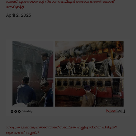
ധോണി പുറത്തായതിന്റെ നിരാശ; ഐപിഎൽ ആരാധിക രാത്രി കൊണ്ട്
സെലിബ്രിറ്റി
April 2, 2025
ഗോധ്ര കൂട്ടക്കൊല; എങ്ങനെയാണ് സബർമതി എക്സ്പ്രസിന് തീ പിടിച്ചത്?
ആരാണ് തീ വച്ചത്..?