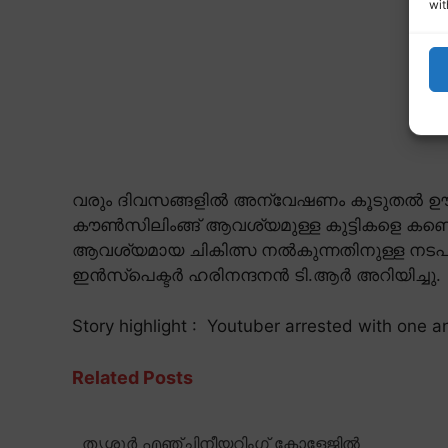
wit
വരും ദിവസങ്ങളിൽ അന്വേഷണം കൂടുതൽ ഊർജ
കൗൺസിലിംങ്ങ് ആവശ്യമുള്ള കുട്ടികളെ കണ്
ആവശ്യമായ ചികിത്സ നൽകുന്നതിനുള്ള നടപ
ഇൻസ്പെക്ടർ ഹരിനന്ദനൻ ടി.ആർ അറിയിച്ചു.
Story highlight : Youtuber arrested with one an
Related Posts
തൃശ്ശൂർ എഞ്ചിനീയറിംഗ് കോളേജിൽ