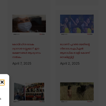
കോവിഡിനു ശേഷം
ധോണി പുറത്തായതിന്റെ
ശ്വാസതടസ്സമോ? ഈ
നിരാശ; ഐപിഎൽ
ഭക്ഷണങ്ങൾ ആശ്വാസം
ആരാധിക രാത്രി കൊണ്ട്
നൽകും
സെലിബ്രിറ്റി
April 7, 2025
April 2, 2025
s