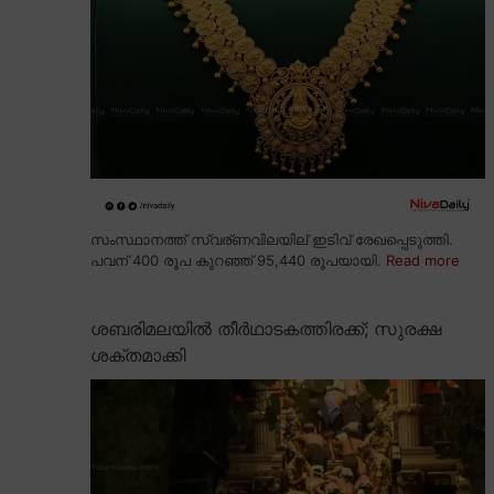
സംസ്ഥാനത്ത് സ്വര്ണവിലയില് ഇടിവ് രേഖപ്പെടുത്തി.
പവന് 400 രൂപ കുറഞ്ഞ് 95,440 രൂപയായി.
Read more
ശബരിമലയിൽ തീർഥാടകത്തിരക്ക്; സുരക്ഷ
ശക്തമാക്കി