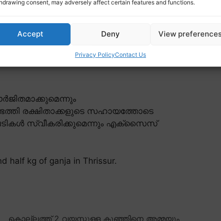
hdrawing consent, may adversely affect certain features and functions.
Accept
Deny
View preference
Privacy Policy
Contact Us
ിതമാക്കുമെന്നും
ടെത്തി രക്ഷിതാക്കളുടെ സഹായത്തോടെ
ടികൾ സ്വീകരിക്കുമെന്നും എക്സൈസ്
d half kg of ganja in Thrissur.
കൊല്ലത്ത് 2 വയസ്സുള്ള കുഞ്ഞിനെ അമ്മയും