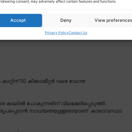
hdrawing consent, may adversely affect certain features and functions.
Accept
Deny
View preference
Privacy Policy
Contact Us
 കാറ്റിന് 50 കിലോമീറ്റർ വരെ വേഗത
രെ കടലിൽ പോകുന്നതിന് വിലക്കേർപ്പെടുത്തി.
ം രൂപപ്പെടാൻ സാധ്യതയുള്ളതായാണ് കാലാവസ്ഥാ