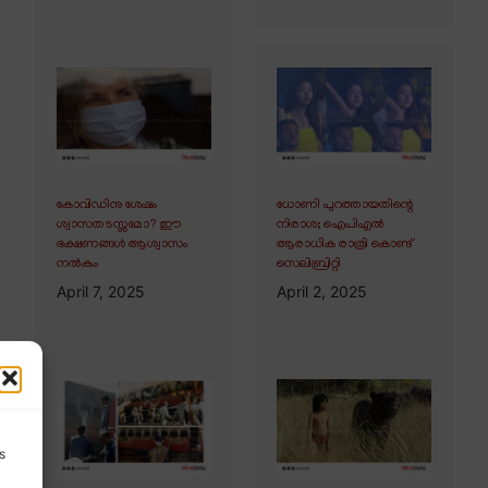
കോവിഡിനു ശേഷം
ധോണി പുറത്തായതിന്റെ
ശ്വാസതടസ്സമോ? ഈ
നിരാശ; ഐപിഎൽ
ഭക്ഷണങ്ങൾ ആശ്വാസം
ആരാധിക രാത്രി കൊണ്ട്
നൽകും
സെലിബ്രിറ്റി
April 7, 2025
April 2, 2025
s