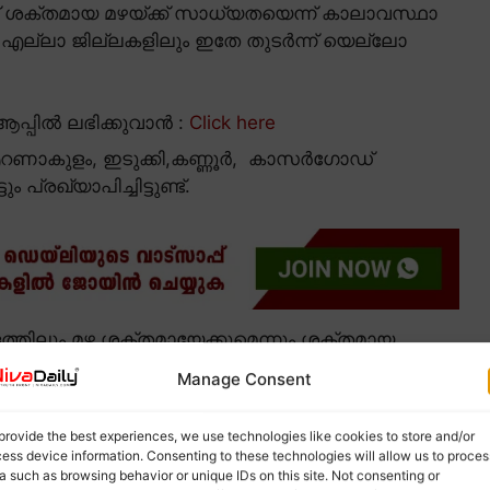
ശക്തമായ മഴയ്ക്ക് സാധ്യതയെന്ന് കാലാവസ്ഥാ
ിലെ എല്ലാ ജില്ലകളിലും ഇതേ തുടർന്ന് യെല്ലോ
പ്പിൽ ലഭിക്കുവാൻ :
Click here
 എറണാകുളം, ഇടുക്കി,കണ്ണൂർ, കാസർഗോഡ്
രഖ്യാപിച്ചിട്ടുണ്ട്.
്തിലും മഴ ശക്തമായേക്കുമെന്നും ശക്തമായ
ാവസ്ഥാ വകുപ്പ് മുന്നറിയിപ്പു നൽകി. ഇതേ തുടർന്ന്
Manage Consent
്കും അതീവ ജാഗ്രതാ നിർദ്ദേശമാണ് കാലാവസ്ഥ
provide the best experiences, we use technologies like cookies to store and/or
ess device information. Consenting to these technologies will allow us to proces
a such as browsing behavior or unique IDs on this site. Not consenting or