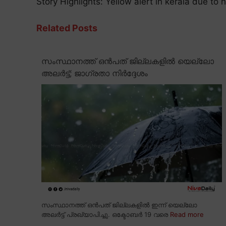
Story Highlights: Yellow alert in kerala due to 
Related Posts
സംസ്ഥാനത്ത് ഒൻപത് ജില്ലകളിൽ യെല്ലോ
അലർട്ട്; ജാഗ്രതാ നിർദ്ദേശം
സംസ്ഥാനത്ത് ഒൻപത് ജില്ലകളിൽ ഇന്ന് യെല്ലോ
അലർട്ട് പ്രഖ്യാപിച്ചു. ഒക്ടോബർ 19 വരെ
Read more