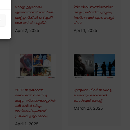
ഗോധ്ര കൂട്ടക്കൊല;
‘നിറ വിവേചന’ത്തിനെതിരെ
എങ്ങനെയാണ് സബർമതി
ശബ്ദം ഉയർത്തിയ പുസ്തകം;
എക്സ്പ്രസിന് തീ പിടിച്ചത്?
‘ജംഗിൾ ബുക്ക്’ എന്ന മാസ്റ്റർ
s
ആരാണ് തീ വച്ചത്..?
പീസ്
April 2, 2025
April 1, 2025
2007 ൽ ഗുജറാത്ത്
എമ്പുരാൻ ഫീവറിൽ കേരള
കലാപത്തെ വിമർശിച്ച
പോലീസും; വൈറലായി
മമ്മൂട്ടി; സിനിമാ പോസ്റ്ററിൽ
ഫേസ്ബുക്ക് പോസ്റ്റ്
കരി ഓയിൽ ഒഴിച്ചും
March 27, 2025
അധിക്ഷേപിച്ചും അന്ന്
പ്രതികരിച്ച യുവ മോർച്ച
April 1, 2025