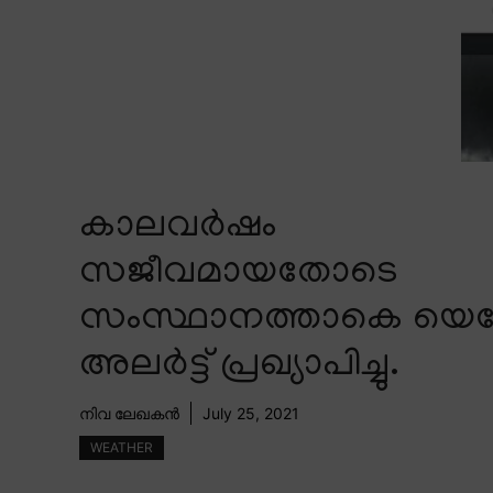
കാലവർഷം
സജീവമായതോടെ
സംസ്ഥാനത്താകെ യെല
അലർട്ട് പ്രഖ്യാപിച്ചു.
നിവ ലേഖകൻ
July 25, 2021
WEATHER