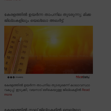
കേരളത്തിൽ ഉയർന്ന താപനില തുടരുന്നു; മിക്ക
ജില്ലകളിലും യെല്ലോ അലർട്ട്
കേരളത്തിൽ ഉയർന്ന താപനില തുടരുമെന്ന് കാലാവസ്ഥാ
വകുപ്പ്. ഇടുക്കി, വയനാട് ഒഴികെയുള്ള ജില്ലകളിൽ
Read
more
കേരളത്തിൽ നാല് ജില്ലകളിൽ യെല്ലോ