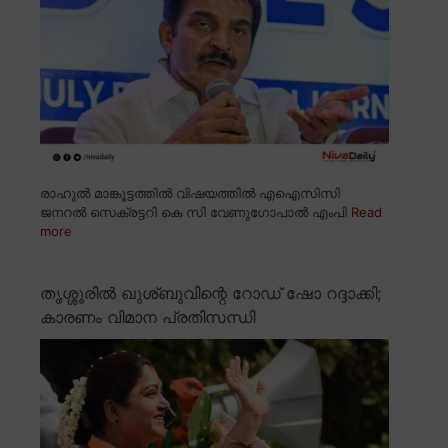
രാഹുൽ മാങ്കൂട്ടത്തിൽ വിഷയത്തിൽ എഐസിസി
ജനറൽ സെക്രട്ടറി കെ സി വേണുഗോപാൽ എംപി
Read
more
തൃശ്ശൂരിൽ ഖുശ്ബുവിന്റെ റോഡ് ഷോ റദ്ദാക്കി;
കാരണം വിമാന പ്രതിസന്ധി