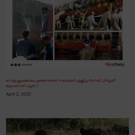
ഗോധ്ര കൂട്ടക്കൊല; എങ്ങനെയാണ് സബർമതി എക്സ്പ്രസിന് തീ പിടിച്ചത്?
ആരാണ് തീ വച്ചത്..?
April 2, 2025