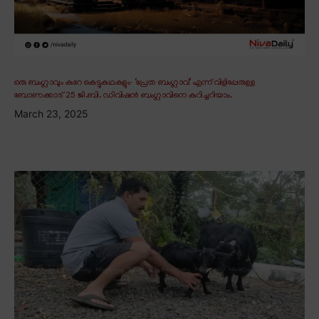
ഒരു ബംഗ്ലാവും കുറേ കെട്ടുകഥകളും∙ ‘പ്രേത ബംഗ്ലാവ്’ എന്ന് വിളിപ്പേരുള്ള
ബോണക്കാട് 25 ജി.ബി. ഡിവിഷൻ ബംഗ്ലാവിനെ കുറിച്ചറിയാം.
March 23, 2025