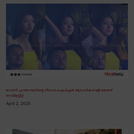
ധോണി പുറത്തായതിന്റെ നിരാശ; ഐപിഎൽ ആരാധിക രാത്രി കൊണ്ട്
സെലിബ്രിറ്റി
April 2, 2025