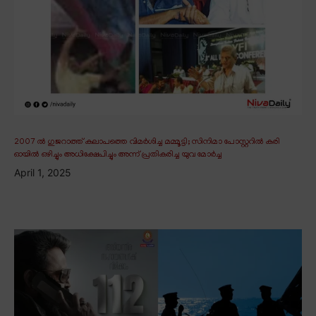
2007 ൽ ഗുജറാത്ത് കലാപത്തെ വിമർശിച്ച മമ്മൂട്ടി; സിനിമാ പോസ്റ്ററിൽ കരി
ഓയിൽ ഒഴിച്ചും അധിക്ഷേപിച്ചും അന്ന് പ്രതികരിച്ച യുവ മോർച്ച
April 1, 2025