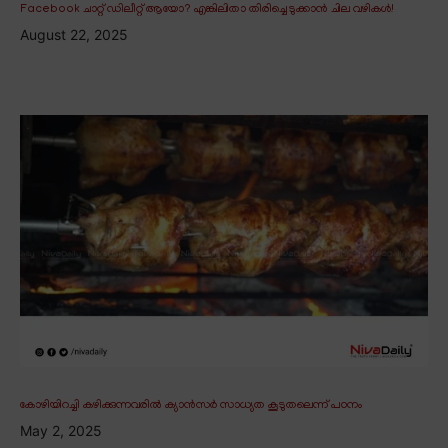
Facebook ചാറ്റ് ഡിലീറ്റ് ആയോ? എങ്കിലിതാ തിരിച്ചെടുക്കാൻ ചില വഴികൾ!
August 22, 2025
കോഴിയിറച്ചി കഴിക്കുന്നവരിൽ ക്യാൻസർ സാധ്യത കൂടുതലെന്ന് പഠനം
May 2, 2025