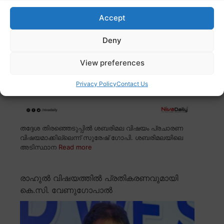
Accept
Deny
View preferences
Privacy Policy
Contact Us
തദ്ദേശ തിരഞ്ഞെടുപ്പിൽ ശബരിമല വിഷയം പ്രചാരണ
വിഷയമാക്കില്ലെന്ന് സുരേഷ് ഗോപി. ശബരിമലയിലെ
അടിസ്ഥാന
Read more
രാഹുൽ വിഷയത്തിൽ പ്രതികരണവുമായി
കെ.സി. വേണുഗോപാൽ