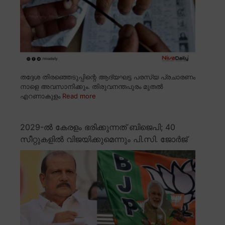
തദ്ദേശ തിരഞ്ഞെടുപ്പിന്റെ ആദ്യഘട്ട പരസ്യ പ്രചാരണം
നാളെ അവസാനിക്കും. തിരുവനന്തപുരം മുതൽ
എറണാകുളം
Read more
2029-ൽ കേരളം ഭരിക്കുന്നത് ബിജെപി; 40
സീറ്റുകളിൽ വിജയിക്കുമെന്നും പി.സി. ജോർജ്