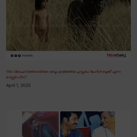
‘നിറ വിവേചന’ത്തിനെതിരെ ശബ്ദം ഉയർത്തിയ പുസ്തകം; ‘ജംഗിൾ ബുക്ക്’ എന്ന
മാസ്റ്റർ പീസ്
April 1, 2025