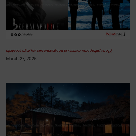
എമ്പുരാൻ ഫീവറിൽ കേരള പോലീസും; വൈറലായി ഫേസ്ബുക്ക് പോസ്റ്റ്
March 27, 2025