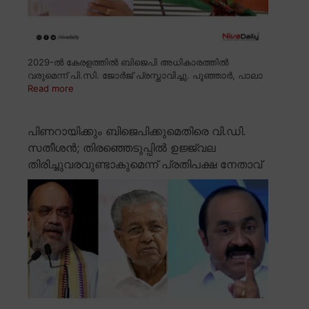
2029-ൽ കേരളത്തിൽ ബിജെപി അധികാരത്തിൽ
വരുമെന്ന് പി.സി. ജോർജ് പ്രസ്താവിച്ചു. പൂഞ്ഞാർ, പാലാ
Read more
പിണറായിക്കും ബിജെപിക്കുമെതിരെ വി.ഡി.
സതീശൻ; തിരഞ്ഞെടുപ്പിൽ ഉജ്ജ്വല
തിരിച്ചുവരവുണ്ടാകുമെന്ന് പ്രതിപക്ഷ നേതാവ്