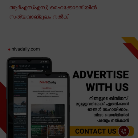
ആർഎസ്എസ്; ഹൈക്കോടതിയിൽ
സത്യവാങ്മൂലം നൽകി