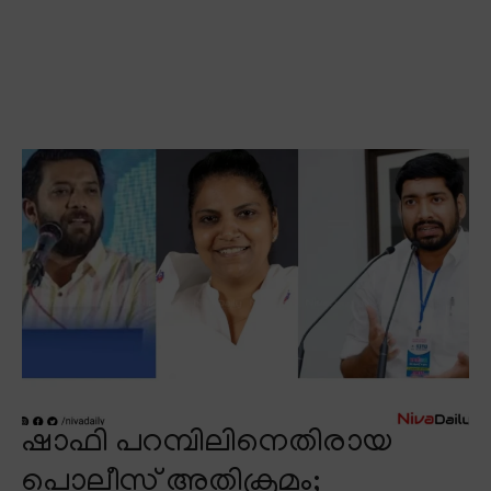
ഷാഫി പറമ്പിലിനെതിരായ
പൊലീസ് അതിക്രമം;