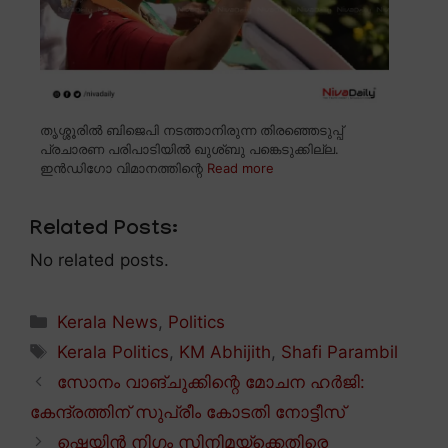
തൃശ്ശൂരിൽ ബിജെപി നടത്താനിരുന്ന തിരഞ്ഞെടുപ്പ്
പ്രചാരണ പരിപാടിയിൽ ഖുശ്ബു പങ്കെടുക്കില്ല.
ഇൻഡിഗോ വിമാനത്തിന്റെ
Read more
Related Posts:
No related posts.
Categories
Kerala News
,
Politics
Tags
Kerala Politics
,
KM Abhijith
,
Shafi Parambil
സോനം വാങ്ചുക്കിന്റെ മോചന ഹർജി:
കേന്ദ്രത്തിന് സുപ്രീം കോടതി നോട്ടീസ്
ഷെയിൻ നിഗം സിനിമയ്ക്കെതിരെ