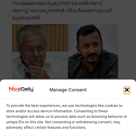
സംരക്ഷണമൊരുക്കുന്നത് കോൺഗ്രസ്;
അറസ്റ്റ് വൈകുന്നതിൽ വിശദീകരണവുമായി
മുഖ്യമന്ത്രി
Manage Consent
രാഹുൽ മാങ്കൂട്ടത്തിലിനെ അറസ്റ്റ് ചെയ്യാത്തതിനെ
മുഖ്യമന്ത്രി പിണറായി വിജയൻ ന്യായീകരിച്ചു.
To provide the best experiences, we use technologies like cookies to
രാഹുലിന് ഒളിവിൽ
Read more
store and/or access device information. Consenting to these
technologies will allow us to process data such as browsing behavior or
unique IDs on this site. Not consenting or withdrawing consent, may
തദ്ദേശ തിരഞ്ഞെടുപ്പിൽ ശബരിമല പ്രചാരണ
adversely affect certain features and functions.
വിഷയമാക്കില്ലെന്ന് സുരേഷ് ഗോപി