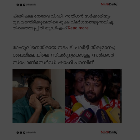
പ്രതിപക്ഷ നേതാവ് വി.ഡി. സതീശൻ സർക്കാരിനും
മുഖ്യമന്ത്രിക്കുമെതിരെ രൂക്ഷ വിമർശനങ്ങളുന്നയിച്ചു.
തിരഞ്ഞെടുപ്പിൽ യുഡിഎഫ്
Read more
രാഹുലിനെതിരായ നടപടി പാർട്ടി തീരുമാനം;
ശബരിമലയിലെ സ്വർണ്ണക്കൊള്ള സർക്കാർ
സ്പോൺസേർഡ്: ഷാഫി പറമ്പിൽ