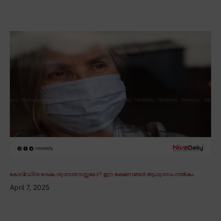
കോവിഡിനു ശേഷം ശ്വാസതടസ്സമോ? ഈ ഭക്ഷണങ്ങൾ ആശ്വാസം നൽകും
April 7, 2025