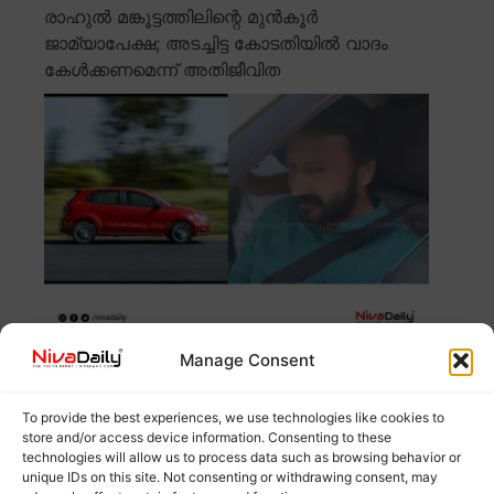
രാഹുൽ മങ്കൂട്ടത്തിലിന്റെ മുൻകൂർ
ജാമ്യാപേക്ഷ; അടച്ചിട്ട കോടതിയിൽ വാദം
കേൾക്കണമെന്ന് അതിജീവിത
ബലാത്സംഗ കേസിൽ രാഹുൽ മങ്കൂട്ടത്തിലിന്റെ മുൻകൂർ
Manage Consent
ജാമ്യാപേക്ഷ പരിഗണിക്കാനിരിക്കെ, കേസ് അടച്ചിട്ട
കോടതി
Read more
To provide the best experiences, we use technologies like cookies to
store and/or access device information. Consenting to these
technologies will allow us to process data such as browsing behavior or
കെൽട്രോണിൽ മാധ്യമ പഠനത്തിന്
unique IDs on this site. Not consenting or withdrawing consent, may