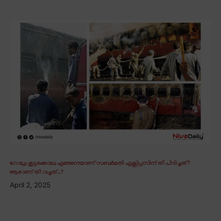
ഗോധ്ര കൂട്ടക്കൊല; എങ്ങനെയാണ് സബർമതി എക്സ്പ്രസിന് തീ പിടിച്ചത്?
ആരാണ് തീ വച്ചത്..?
April 2, 2025