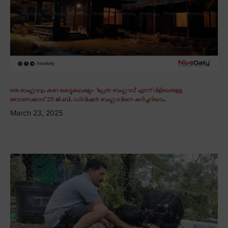
ഒരു ബംഗ്ലാവും കുറേ കെട്ടുകഥകളും∙ ‘പ്രേത ബംഗ്ലാവ്’ എന്ന് വിളിപ്പേരുള്ള
ബോണക്കാട് 25 ജി.ബി. ഡിവിഷൻ ബംഗ്ലാവിനെ കുറിച്ചറിയാം.
March 23, 2025