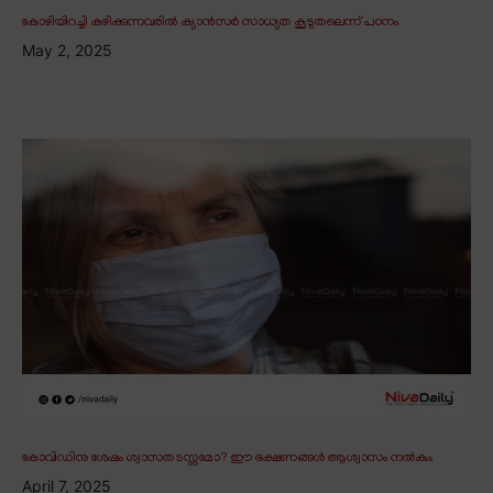
കോഴിയിറച്ചി കഴിക്കുന്നവരിൽ ക്യാൻസർ സാധ്യത കൂടുതലെന്ന് പഠനം
May 2, 2025
കോവിഡിനു ശേഷം ശ്വാസതടസ്സമോ? ഈ ഭക്ഷണങ്ങൾ ആശ്വാസം നൽകും
April 7, 2025