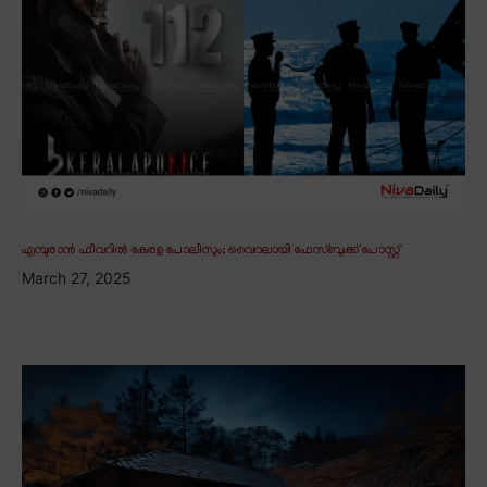
എമ്പുരാൻ ഫീവറിൽ കേരള പോലീസും; വൈറലായി ഫേസ്ബുക്ക് പോസ്റ്റ്
March 27, 2025