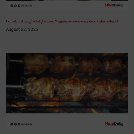
Facebook ചാറ്റ് ഡിലീറ്റ് ആയോ? എങ്കിലിതാ തിരിച്ചെടുക്കാൻ ചില വഴികൾ!
August 22, 2025