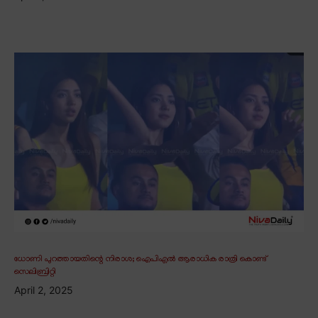
ധോണി പുറത്തായതിന്റെ നിരാശ; ഐപിഎൽ ആരാധിക രാത്രി കൊണ്ട്
സെലിബ്രിറ്റി
April 2, 2025