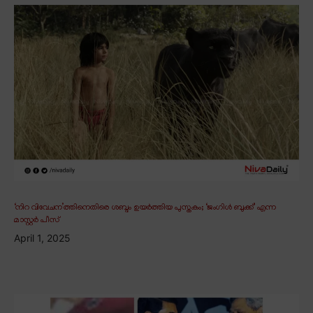
‘നിറ വിവേചന’ത്തിനെതിരെ ശബ്ദം ഉയർത്തിയ പുസ്തകം; ‘ജംഗിൾ ബുക്ക്’ എന്ന
മാസ്റ്റർ പീസ്
April 1, 2025