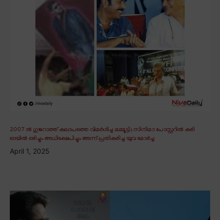
2007 ൽ ഗുജറാത്ത് കലാപത്തെ വിമർശിച്ച മമ്മൂട്ടി; സിനിമാ പോസ്റ്ററിൽ കരി
ഓയിൽ ഒഴിച്ചും അധിക്ഷേപിച്ചും അന്ന് പ്രതികരിച്ച യുവ മോർച്ച
April 1, 2025