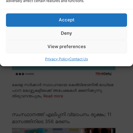
അപേക്ഷിക്കാം; അവസാന തീയതി ഡിസംബർ
adversely affect certain features and functions.
12
Accept
Deny
View preferences
Privacy Policy
Contact Us
കേരള സർക്കാർ സ്ഥാപനമായ കെൽട്രോണിൽ മാധ്യമ
പഠന കോഴ്സുകളിലേക്ക് അപേക്ഷകൾ ക്ഷണിക്കുന്നു.
തിരുവനന്തപുരം,
Read more
സംസ്ഥാനത്ത് എലിപ്പനി വ്യാപനം രൂക്ഷം; 11
മാസത്തിനിടെ 356 മരണം