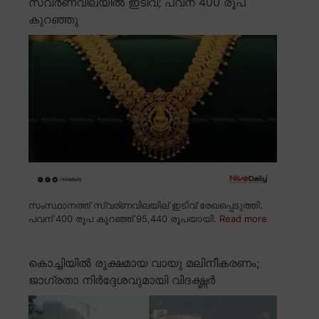
സ്വർണവിലയിൽ ഇടിവ്; പവന് 400 രൂപ
കുറഞ്ഞു
സംസ്ഥാനത്ത് സ്വര്ണവിലയില് ഇടിവ് രേഖപ്പെടുത്തി.
പവന് 400 രൂപ കുറഞ്ഞ് 95,440 രൂപയായി.
Read more
കൊച്ചിയിൽ രൂക്ഷമായ വായു മലിനീകരണം;
ജാഗ്രതാ നിർദ്ദേശവുമായി വിദഗ്ദ്ധർ