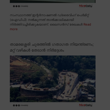
സംസ്ഥാനത്ത് ഇന്റർനാഷണൽ ഡ്രൈവിംഗ് പെർമിറ്റ്
(ഐഡിപി) നൽകുന്നത് താൽക്കാലികമായി
നിർത്തിവച്ചിരിക്കുകയാണ്. ലൈസൻസ് രേഖകൾ
Read
more
താമരശ്ശേരി ചുരത്തിൽ ഗതാഗത നിയന്ത്രണം;
മറ്റ് വഴികൾ തേടാൻ നിർദ്ദേശം