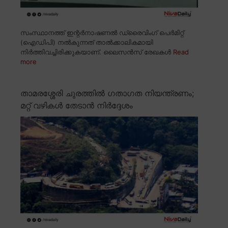
സംസ്ഥാനത്ത് ഇന്റർനാഷണൽ ഡ്രൈവിംഗ് പെർമിറ്റ്
(ഐഡിപി) നൽകുന്നത് താൽക്കാലികമായി
നിർത്തിവച്ചിരിക്കുകയാണ്. ലൈസൻസ് രേഖകൾ
Read
more
താമരശ്ശേരി ചുരത്തിൽ ഗതാഗത നിയന്ത്രണം;
മറ്റ് വഴികൾ തേടാൻ നിർദ്ദേശം