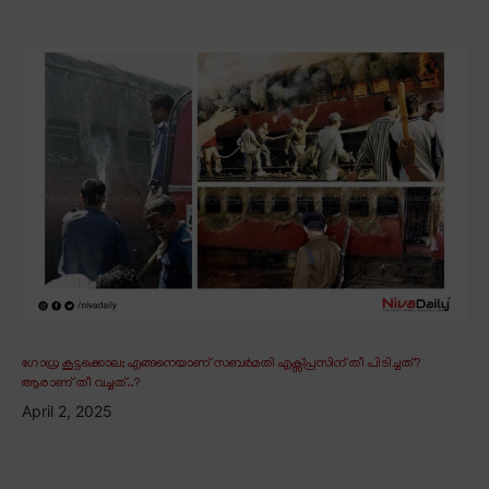
ഗോധ്ര കൂട്ടക്കൊല; എങ്ങനെയാണ് സബർമതി എക്സ്പ്രസിന് തീ പിടിച്ചത്?
ആരാണ് തീ വച്ചത്..?
April 2, 2025