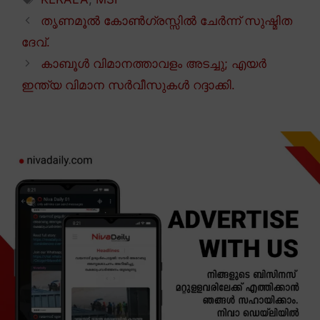
തൃണമൂൽ കോൺഗ്രസ്സിൽ ചേർന്ന് സുഷ്മിത
ദേവ്.
കാബൂൾ വിമാനത്താവളം അടച്ചു; എയർ
ഇന്ത്യ വിമാന സർവീസുകൾ റദ്ദാക്കി.