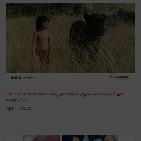
‘നിറ വിവേചന’ത്തിനെതിരെ ശബ്ദം ഉയർത്തിയ പുസ്തകം; ‘ജംഗിൾ ബുക്ക്’ എന്ന
മാസ്റ്റർ പീസ്
April 1, 2025