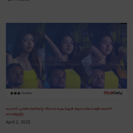
ധോണി പുറത്തായതിന്റെ നിരാശ; ഐപിഎൽ ആരാധിക രാത്രി കൊണ്ട്
സെലിബ്രിറ്റി
April 2, 2025