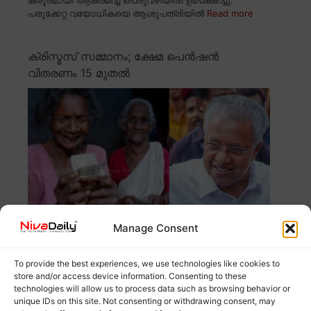
പരുക്കേറ്റ വയോധികയെ ആശുപത്രിയിൽ
Read more
ക്രിസ്മസ് സമ്മാനം; ക്ഷേമ പെൻഷൻ
വിതരണം 15 മുതൽ
Manage Consent
ക്രിസ്മസ്, പുതുവത്സരാഘോഷങ്ങൾ പ്രമാണിച്ച് ക്ഷേമ
To provide the best experiences, we use technologies like cookies to
പെൻഷൻ നേരത്തെ വിതരണം ചെയ്യാൻ സർക്കാർ
store and/or access device information. Consenting to these
തീരുമാനിച്ചു.
Read more
technologies will allow us to process data such as browsing behavior or
unique IDs on this site. Not consenting or withdrawing consent, may