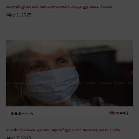
കോഴിയിറച്ചി കഴിക്കുന്നവരിൽ ക്യാൻസർ സാധ്യത കൂടുതലെന്ന് പഠനം
May 2, 2025
കോവിഡിനു ശേഷം ശ്വാസതടസ്സമോ? ഈ ഭക്ഷണങ്ങൾ ആശ്വാസം നൽകും
April 7, 2025