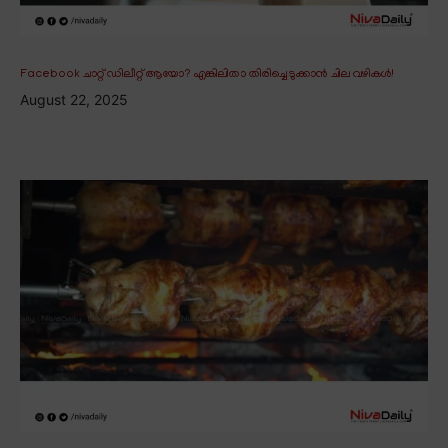
Facebook ചാറ്റ് ഡിലീറ്റ് ആയോ? എങ്കിലിതാ തിരിച്ചെടുക്കാൻ ചില വഴികൾ!
August 22, 2025