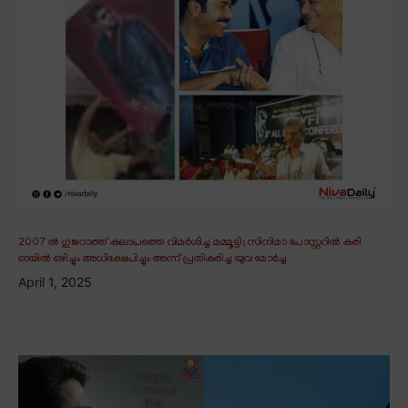
2007 ൽ ഗുജറാത്ത് കലാപത്തെ വിമർശിച്ച മമ്മൂട്ടി; സിനിമാ പോസ്റ്ററിൽ കരി
ഓയിൽ ഒഴിച്ചും അധിക്ഷേപിച്ചും അന്ന് പ്രതികരിച്ച യുവ മോർച്ച
April 1, 2025