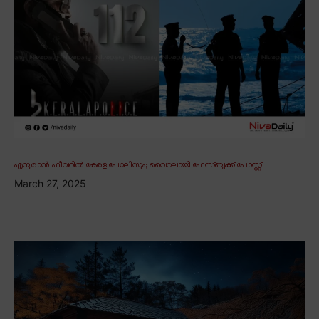
എമ്പുരാൻ ഫീവറിൽ കേരള പോലീസും; വൈറലായി ഫേസ്ബുക്ക് പോസ്റ്റ്
March 27, 2025