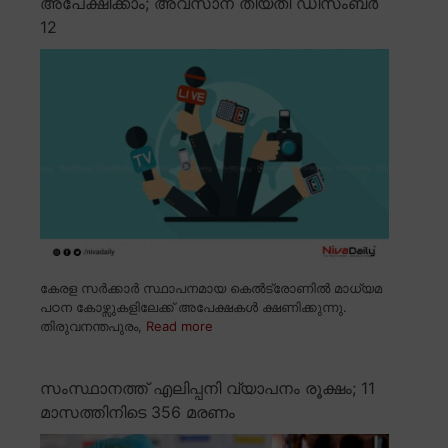
അപേക്ഷിക്കാം; അവസാന തീയതി ഡിസംബർ
12
കേരള സർക്കാർ സ്ഥാപനമായ കെൽട്രോണിൽ മാധ്യമ
പഠന കോഴ്സുകളിലേക്ക് അപേക്ഷകൾ ക്ഷണിക്കുന്നു.
തിരുവനന്തപുരം,
Read more
സംസ്ഥാനത്ത് എലിപ്പനി വ്യാപനം രൂക്ഷം; 11
മാസത്തിനിടെ 356 മരണം