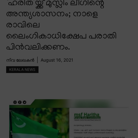
‘ഹരിത’യ്ക്ക് മുസ്ലിം ലീഗിന്റെ
അന്ത്യശാസനം; നാളെ
രാവിലെ
ലൈംഗികാധിക്ഷേപ പരാതി
പിൻവലിക്കണം.
നിവ ലേഖകൻ
August 16, 2021
KERALA NEWS