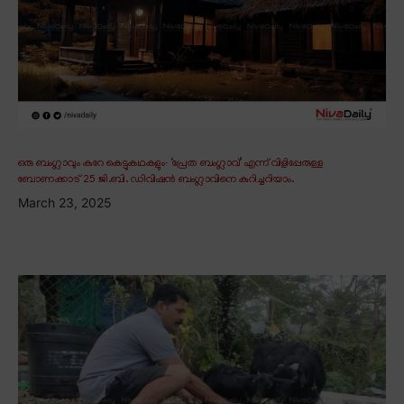
ഒരു ബംഗ്ലാവും കുറേ കെട്ടുകഥകളും∙ ‘പ്രേത ബംഗ്ലാവ്’ എന്ന് വിളിപ്പേരുള്ള
ബോണക്കാട് 25 ജി.ബി. ഡിവിഷൻ ബംഗ്ലാവിനെ കുറിച്ചറിയാം.
March 23, 2025