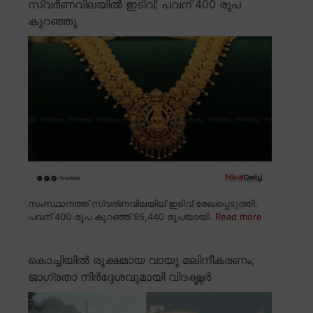
സ്വർണവിലയിൽ ഇടിവ്; പവന് 400 രൂപ
കുറഞ്ഞു
സംസ്ഥാനത്ത് സ്വര്ണവിലയില് ഇടിവ് രേഖപ്പെടുത്തി.
പവന് 400 രൂപ കുറഞ്ഞ് 95,440 രൂപയായി.
Read more
കൊച്ചിയിൽ രൂക്ഷമായ വായു മലിനീകരണം;
ജാഗ്രതാ നിർദ്ദേശവുമായി വിദഗ്ദ്ധർ