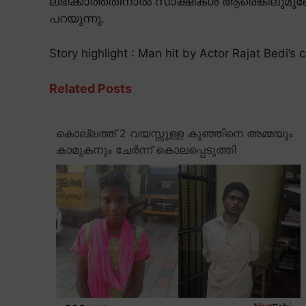
ലഭിക്കാത്തതിനാൽ സാക്ഷികൾ ആരെങ്കിലുമുണ്
പറയുന്നു.
Story highlight : Man hit by Actor Rajat Bedi’s c
Related Posts
കൊല്ലത്ത് 2 വയസ്സുള്ള കുഞ്ഞിനെ അമ്മയും
കാമുകനും ചേർന്ന് കൊലപ്പെടുത്തി