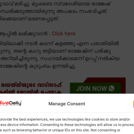
ുവാവ് മരിച്ചു. മുംബൈ സ്വദേശിയായ രാജേഷ്
്ധേരിക്കടുത്തായിരുന്നു അപകടം സംഭവിച്ചത്.
്കെയാണ് മരണപ്പെട്ടത്.
പ്പിൽ ലഭിക്കുവാൻ :
Click here
ിയിലാക്കി നടൻ കടന്ന് കളഞ്ഞു എന്ന പരാതിയിൽ
ു. തന്റെ കാറു തട്ടിയാണ് രാജേഷിന് പരിക്കു
ിയിച്ചിരുന്നു. സഹായിക്കാമെന്ന് ഉറപ്പ് നൽകിയ
ജേഷിന്റെ കുടുംബം ഉന്നയിച്ചു.
Manage Consent
ടക്കുന്നതിനിടെയാണ് രജതിന്റെ കാറിടിച്ചതെന്ന്
െ മുന്നിലേക്ക് രാജേഷ് പെട്ടെന്ന്
provide the best experiences, we use technologies like cookies to store and/or
റും അവിടെതന്നെ ഉണ്ടാകുമെന്ന് രജത് ഉറപ്പു
ess device information. Consenting to these technologies will allow us to proces
ഥലം കാലിയാക്കിയ രജത് തിരിച്ചുവന്നില്ലെന്ന്
a such as browsing behavior or unique IDs on this site. Not consenting or