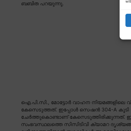
wit
ബബിത പറയുന്നു.
ഐ.പി.സി., മോട്ടോർ വാഹന നിയമങ്ങളിലെ വ
കേസെടുത്തത്. ഇപ്പോൾ സെഷൻ 304-A കൂടി (
ചേർത്തുകൊണ്ടാണ് കേസെടുത്തിരിക്കുന്നത്. ഇതു
സംഭവസ്ഥലത്തെ സിസിടിവി ക്യാമറ ദൃശ്യങ്ങ