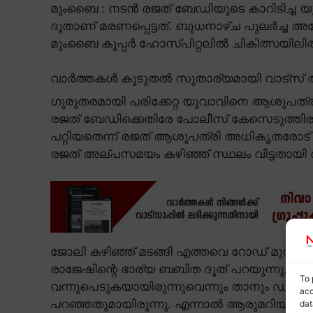
മുംബൈ : നടൻ രജത് ബേഡിയുടെ കാറിടിച്ച യ
ദൂതാണ് മരണപ്പെട്ടത്. ബുധനാഴ്ച പുലർച്ച അന
മുംബൈ കൂപ്പർ ഹോസ്പിറ്റലിൽ ചികിത്സയിലിരിക
വാർത്തകൾ കൂടുതൽ സുതാര്യമായി വാട്സ് ആ
ഗുരുതരമായി പരിക്കേറ്റ യുവാവിനെ ആശുപത്ര
രജത് ബേഡിക്കെതിരേ പോലീസ് കേസെടുത്തിരുന്ന
പറ്റിയതെന്ന് രജത് ആശുപത്രി അധികൃതരോട് അറ
രജത് അല്പസമയം കഴിഞ്ഞ് സ്ഥലം വിട്ടതായി രാ
ജോലി കഴിഞ്ഞ് മടങ്ങി എത്തവെ റോഡ് മുറിച്ചു ക
രാജേഷിന്റെ ഭാര്യ ബബിത ദൂത് പറയുന്നു. കാറിന്റ
To 
വന്നുപെടുകയായിരുന്നുവെന്നും താനും ഡ്രൈവ
acc
പറഞ്ഞതുമായിരുന്നു. എന്നാൽ ആരുമറിയാതെ സ്
dat