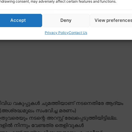
hdrawing consent, may adversely affect certain features and functions.
Accept
Deny
View preference
Privacy Policy
Contact Us
ിവിധ വകുപ്പുകൾ ചുമത്തിയാണ് നടനെതിരേ ആദ്യം
അശ്രദ്ധമൂലം സംഭവിച്ച മരണം)
വരെയും നടന്റെ അറസ്റ്റ് രേഖപ്പെടുത്തിയിട്ടില്ല.
ളിൽ നിന്നും വേണ്ടത്ര തെളിവുകൾ