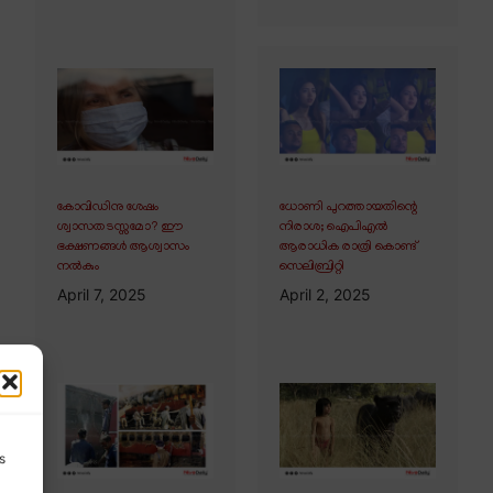
കോവിഡിനു ശേഷം
ധോണി പുറത്തായതിന്റെ
ശ്വാസതടസ്സമോ? ഈ
നിരാശ; ഐപിഎൽ
ഭക്ഷണങ്ങൾ ആശ്വാസം
ആരാധിക രാത്രി കൊണ്ട്
നൽകും
സെലിബ്രിറ്റി
April 7, 2025
April 2, 2025
s