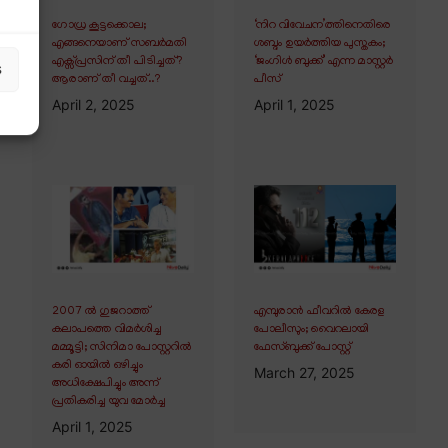
ഗോധ്ര കൂട്ടക്കൊല;
‘നിറ വിവേചന’ത്തിനെതിരെ
എങ്ങനെയാണ് സബർമതി
ശബ്ദം ഉയർത്തിയ പുസ്തകം;
എക്സ്പ്രസിന് തീ പിടിച്ചത്?
‘ജംഗിൾ ബുക്ക്’ എന്ന മാസ്റ്റർ
s
ആരാണ് തീ വച്ചത്..?
പീസ്
April 2, 2025
April 1, 2025
2007 ൽ ഗുജറാത്ത്
എമ്പുരാൻ ഫീവറിൽ കേരള
കലാപത്തെ വിമർശിച്ച
പോലീസും; വൈറലായി
മമ്മൂട്ടി; സിനിമാ പോസ്റ്ററിൽ
ഫേസ്ബുക്ക് പോസ്റ്റ്
കരി ഓയിൽ ഒഴിച്ചും
March 27, 2025
അധിക്ഷേപിച്ചും അന്ന്
പ്രതികരിച്ച യുവ മോർച്ച
April 1, 2025