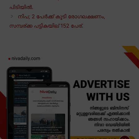
പിടിയിൽ.
നിപ; 2 പേർക്ക് കൂടി രോഗലക്ഷണം,
സമ്പര്ക്ക പട്ടികയില് 152 പേര്.