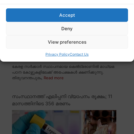
Accept
Deny
View preferences
Privacy Policy
Contact Us
കേരള സർക്കാർ സ്ഥാപനമായ കെൽട്രോണിൽ മാധ്യമ
പഠന കോഴ്സുകളിലേക്ക് അപേക്ഷകൾ ക്ഷണിക്കുന്നു.
തിരുവനന്തപുരം,
Read more
സംസ്ഥാനത്ത് എലിപ്പനി വ്യാപനം രൂക്ഷം; 11
മാസത്തിനിടെ 356 മരണം