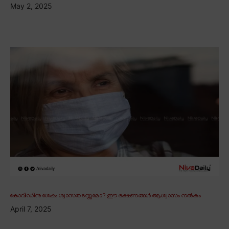
May 2, 2025
കോവിഡിനു ശേഷം ശ്വാസതടസ്സമോ? ഈ ഭക്ഷണങ്ങൾ ആശ്വാസം നൽകും
April 7, 2025