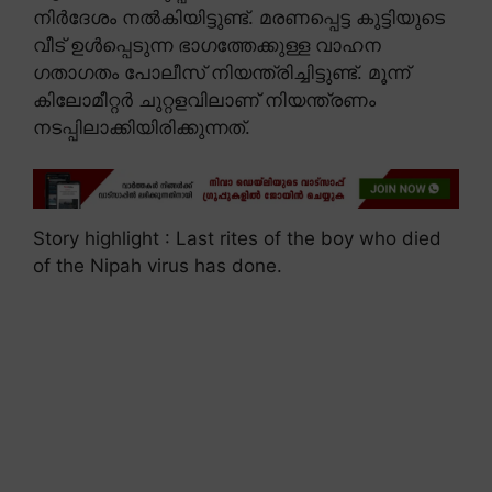
നിർദേശം നൽകിയിട്ടുണ്ട്. മരണപ്പെട്ട കുട്ടിയുടെ
വീട് ഉൾപ്പെടുന്ന ഭാഗത്തേക്കുള്ള വാഹന
ഗതാഗതം പോലീസ് നിയന്ത്രിച്ചിട്ടുണ്ട്. മൂന്ന്
കിലോമീറ്റർ ചുറ്റളവിലാണ് നിയന്ത്രണം
നടപ്പിലാക്കിയിരിക്കുന്നത്.
Story highlight : Last rites of the boy who died
of the Nipah virus has done.