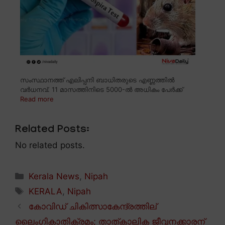
സംസ്ഥാനത്ത് എലിപ്പനി ബാധിതരുടെ എണ്ണത്തിൽ
വർധനവ്. 11 മാസത്തിനിടെ 5000-ൽ അധികം പേർക്ക്
Read more
Related Posts:
No related posts.
Categories
Kerala News
,
Nipah
Tags
KERALA
,
Nipah
കോവിഡ് ചികിത്സാകേന്ദ്രത്തില്
ലൈംഗികാതിക്രമം; താത്കാലിക ജീവനക്കാരന്