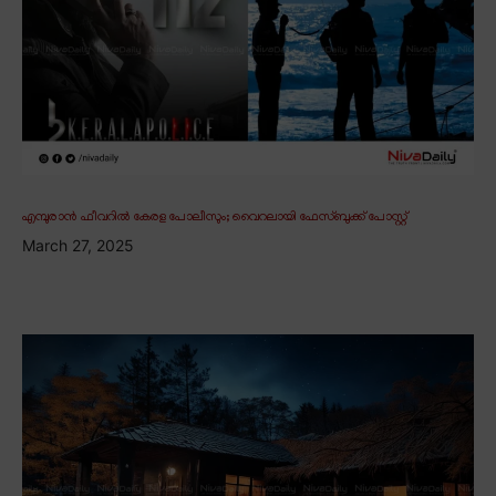
എമ്പുരാൻ ഫീവറിൽ കേരള പോലീസും; വൈറലായി ഫേസ്ബുക്ക് പോസ്റ്റ്
March 27, 2025