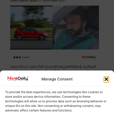
ബലാത്സംഗ കേസിൽ രാഹുൽ മങ്കൂട്ടത്തിലിന്റെ മുൻകൂർ
ജാമ്യാപേക്ഷ പരിഗണിക്കാനിരിക്കെ, കേസ് അടച്ചിട്ട
കോടതി
Read more
Manage Consent
കെൽട്രോണിൽ മാധ്യമ പഠനത്തിന്
To provide the best experiences, we use technologies like cookies to
store and/or access device information. Consenting to these
അപേക്ഷിക്കാം; അവസാന തീയതി ഡിസംബർ
technologies will allow us to process data such as browsing behavior or
12
unique IDs on this site. Not consenting or withdrawing consent, may
adversely affect certain features and functions.