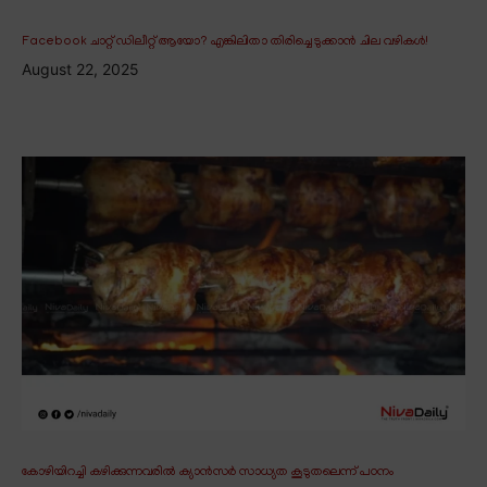
Facebook ചാറ്റ് ഡിലീറ്റ് ആയോ? എങ്കിലിതാ തിരിച്ചെടുക്കാൻ ചില വഴികൾ!
August 22, 2025
കോഴിയിറച്ചി കഴിക്കുന്നവരിൽ ക്യാൻസർ സാധ്യത കൂടുതലെന്ന് പഠനം