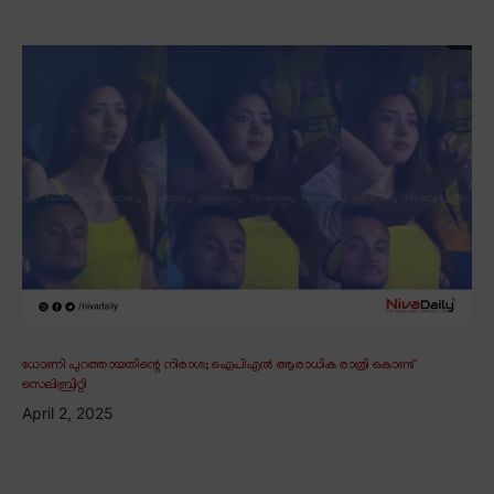
ധോണി പുറത്തായതിന്റെ നിരാശ; ഐപിഎൽ ആരാധിക രാത്രി കൊണ്ട്
സെലിബ്രിറ്റി
April 2, 2025