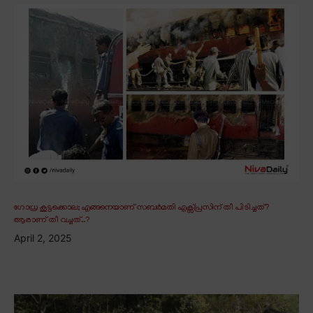
ഗോധ്ര കൂട്ടക്കൊല; എങ്ങനെയാണ് സബർമതി എക്സ്പ്രസിന് തീ പിടിച്ചത്?
ആരാണ് തീ വച്ചത്..?
April 2, 2025