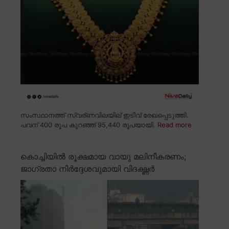
സംസ്ഥാനത്ത് സ്വര്ണവിലയില് ഇടിവ് രേഖപ്പെടുത്തി.
പവന് 400 രൂപ കുറഞ്ഞ് 95,440 രൂപയായി.
Read more
കൊച്ചിയിൽ രൂക്ഷമായ വായു മലിനീകരണം;
ജാഗ്രതാ നിർദ്ദേശവുമായി വിദഗ്ദ്ധർ