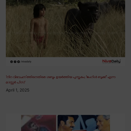
‘നിറ വിവേചന’ത്തിനെതിരെ ശബ്ദം ഉയർത്തിയ പുസ്തകം; ‘ജംഗിൾ ബുക്ക്’ എന്ന
മാസ്റ്റർ പീസ്
April 1, 2025