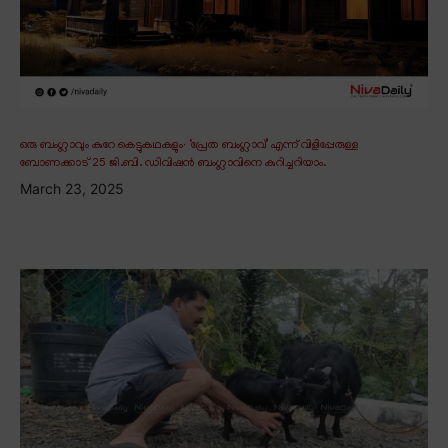
ഒരു ബംഗ്ലാവും കുറേ കെട്ടുകഥകളും∙ ‘പ്രേത ബംഗ്ലാവ്’ എന്ന് വിളിപ്പേരുള്ള
ബോണക്കാട് 25 ജി.ബി. ഡിവിഷൻ ബംഗ്ലാവിനെ കുറിച്ചറിയാം.
March 23, 2025