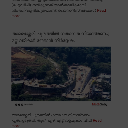
(ഐഡിപി) നൽകുന്നത് താൽക്കാലികമായി
നിർത്തിവച്ചിരിക്കുകയാണ്. ലൈസൻസ് രേഖകൾ
Read
more
താമരശ്ശേരി ചുരത്തിൽ ഗതാഗത നിയന്ത്രണം;
മറ്റ് വഴികൾ തേടാൻ നിർദ്ദേശം
താമരശ്ശേരി ചുരത്തിൽ ഗതാഗത നിയന്ത്രണം
ഏർപ്പെടുത്തി. ആറ്, ഏഴ്, എട്ട് വളവുകൾ വീതി
Read
more