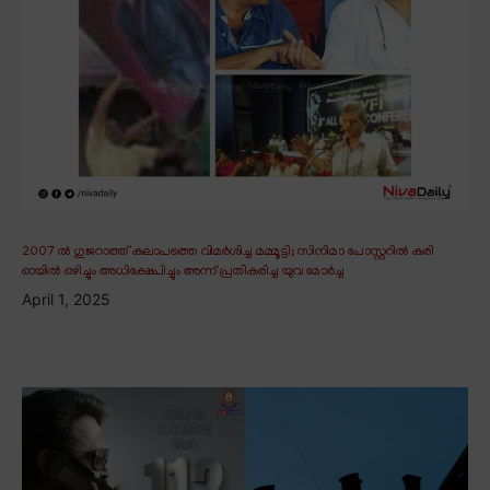
2007 ൽ ഗുജറാത്ത് കലാപത്തെ വിമർശിച്ച മമ്മൂട്ടി; സിനിമാ പോസ്റ്ററിൽ കരി
ഓയിൽ ഒഴിച്ചും അധിക്ഷേപിച്ചും അന്ന് പ്രതികരിച്ച യുവ മോർച്ച
April 1, 2025