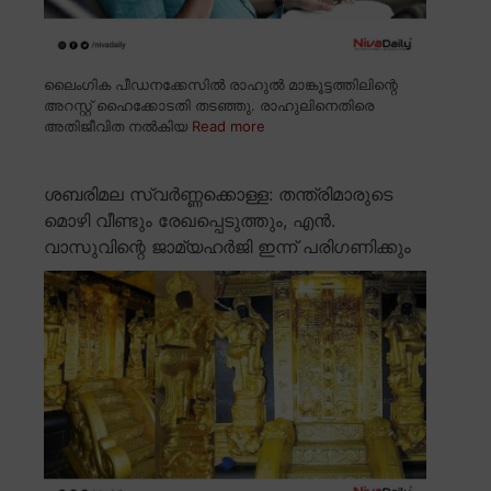
ലൈംഗിക പീഡനക്കേസിൽ രാഹുൽ മാങ്കൂട്ടത്തിലിന്റെ
അറസ്റ്റ് ഹൈക്കോടതി തടഞ്ഞു. രാഹുലിനെതിരെ
അതിജീവിത നൽകിയ
Read more
ശബരിമല സ്വർണ്ണക്കൊള്ള: തന്ത്രിമാരുടെ
മൊഴി വീണ്ടും രേഖപ്പെടുത്തും, എൻ.
വാസുവിന്റെ ജാമ്യഹർജി ഇന്ന് പരിഗണിക്കും