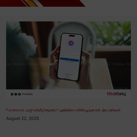
Facebook ചാറ്റ് ഡിലീറ്റ് ആയോ? എങ്കിലിതാ തിരിച്ചെടുക്കാൻ ചില വഴികൾ!
August 22, 2025