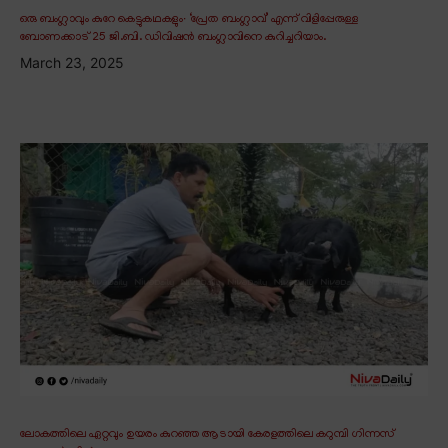
ഒരു ബംഗ്ലാവും കുറേ കെട്ടുകഥകളും∙ ‘പ്രേത ബംഗ്ലാവ്’ എന്ന് വിളിപ്പേരുള്ള
ബോണക്കാട് 25 ജി.ബി. ഡിവിഷൻ ബംഗ്ലാവിനെ കുറിച്ചറിയാം.
March 23, 2025
ലോകത്തിലെ ഏറ്റവും ഉയരം കുറഞ്ഞ ആടായി കേരളത്തിലെ കറുമ്പി ഗിന്നസ്