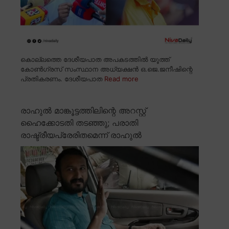
കൊല്ലത്തെ ദേശീയപാത അപകടത്തിൽ യൂത്ത്
കോൺഗ്രസ് സംസ്ഥാന അധ്യക്ഷൻ ഒ.ജെ.ജനീഷിന്റെ
പ്രതികരണം. ദേശീയപാത
Read more
രാഹുൽ മാങ്കൂട്ടത്തിലിന്റെ അറസ്റ്റ്
ഹൈക്കോടതി തടഞ്ഞു; പരാതി
രാഷ്ട്രീയപ്രേരിതമെന്ന് രാഹുൽ