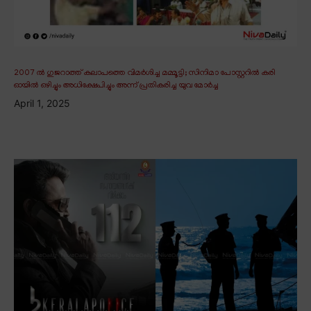
2007 ൽ ഗുജറാത്ത് കലാപത്തെ വിമർശിച്ച മമ്മൂട്ടി; സിനിമാ പോസ്റ്ററിൽ കരി
ഓയിൽ ഒഴിച്ചും അധിക്ഷേപിച്ചും അന്ന് പ്രതികരിച്ച യുവ മോർച്ച
April 1, 2025