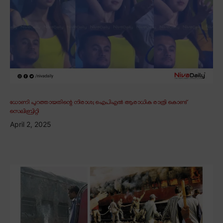
ധോണി പുറത്തായതിന്റെ നിരാശ; ഐപിഎൽ ആരാധിക രാത്രി കൊണ്ട്
സെലിബ്രിറ്റി
April 2, 2025