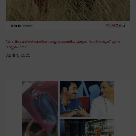
‘നിറ വിവേചന’ത്തിനെതിരെ ശബ്ദം ഉയർത്തിയ പുസ്തകം; ‘ജംഗിൾ ബുക്ക്’ എന്ന
മാസ്റ്റർ പീസ്
April 1, 2025