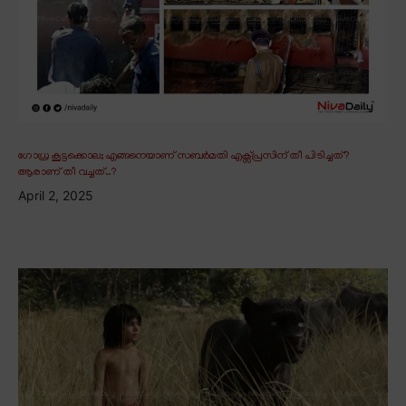
ഗോധ്ര കൂട്ടക്കൊല; എങ്ങനെയാണ് സബർമതി എക്സ്പ്രസിന് തീ പിടിച്ചത്?
ആരാണ് തീ വച്ചത്..?
April 2, 2025