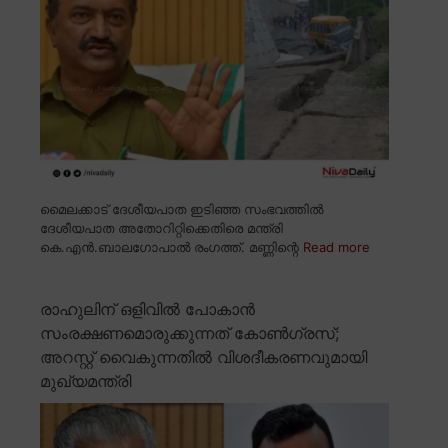
മൈലക്കാട് ദേശീയപാത ഇടിഞ്ഞ സംഭവത്തിൽ
ദേശീയപാത അതോറിറ്റിക്കെതിരെ മന്ത്രി
കെ.എൻ.ബാലഗോപാൽ രംഗത്ത്. മണ്ണിന്റെ
Read more
രാഹുലിന് ഒളിവിൽ പോകാൻ
സംരക്ഷണമൊരുക്കുന്നത് കോൺഗ്രസ്;
അറസ്റ്റ് വൈകുന്നതിൽ വിശദീകരണവുമായി
മുഖ്യമന്ത്രി