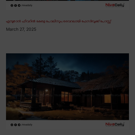
എമ്പുരാൻ ഫീവറിൽ കേരള പോലീസും; വൈറലായി ഫേസ്ബുക്ക് പോസ്റ്റ്
March 27, 2025