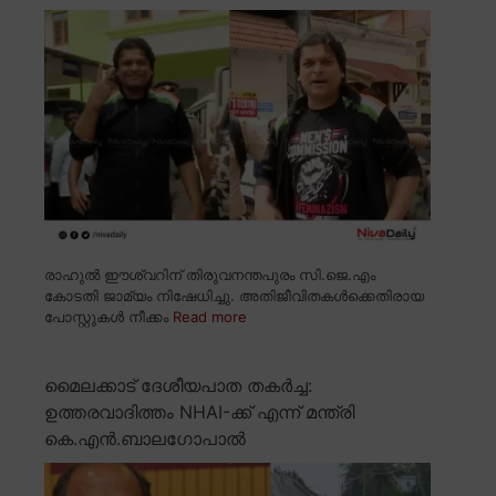
രാഹുൽ ഈശ്വറിന് തിരുവനന്തപുരം സി.ജെ.എം
കോടതി ജാമ്യം നിഷേധിച്ചു. അതിജീവിതകൾക്കെതിരായ
പോസ്റ്റുകൾ നീക്കം
Read more
മൈലക്കാട് ദേശീയപാത തകർച്ച:
ഉത്തരവാദിത്തം NHAI-ക്ക് എന്ന് മന്ത്രി
കെ.എൻ.ബാലഗോപാൽ