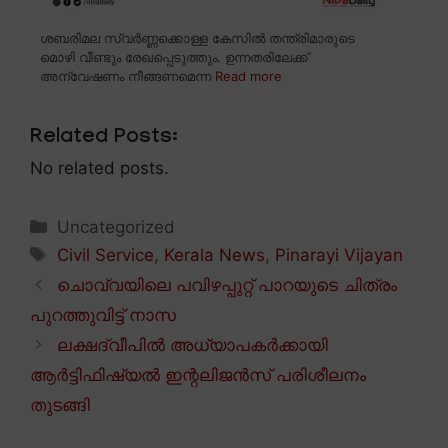
ശബരിമല സ്വർണ്ണക്കൊള്ള കേസിൽ തന്ത്രിമാരുടെ
മൊഴി വീണ്ടും രേഖപ്പെടുത്തും. ഉന്നതരിലേക്ക്
അന്വേഷണം നീങ്ങണമെന്ന
Read more
Related Posts:
No related posts.
Categories
Uncategorized
Tags
Civil Service
,
Kerala News
,
Pinarayi Vijayan
ചൊവ്വയിലെ പവിഴപ്പുറ്റ് പാറയുടെ ചിത്രം
പുറത്തുവിട്ട് നാസ
ലക്ഷദ്വീപിൽ അധ്യാപകർക്കായി
ആർട്ടിഫിഷ്യൽ ഇന്റലിജൻസ് പരിശീലനം
തുടങ്ങി