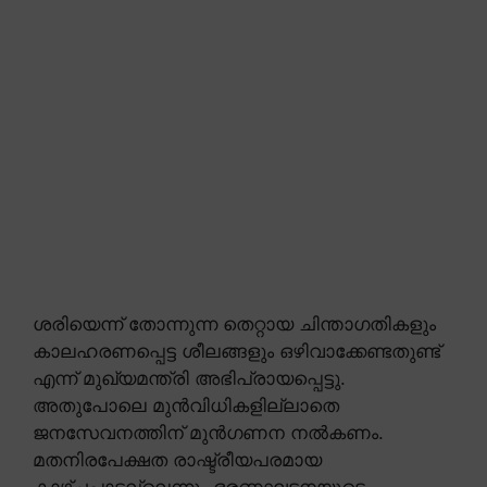
ശരിയെന്ന് തോന്നുന്ന തെറ്റായ ചിന്താഗതികളും
കാലഹരണപ്പെട്ട ശീലങ്ങളും ഒഴിവാക്കേണ്ടതുണ്ട്
എന്ന് മുഖ്യമന്ത്രി അഭിപ്രായപ്പെട്ടു.
അതുപോലെ മുൻവിധികളില്ലാതെ
ജനസേവനത്തിന് മുൻഗണന നൽകണം.
മതനിരപേക്ഷത രാഷ്ട്രീയപരമായ
കാഴ്ചപ്പാടല്ലെന്നും ഭരണഘടനയുടെ