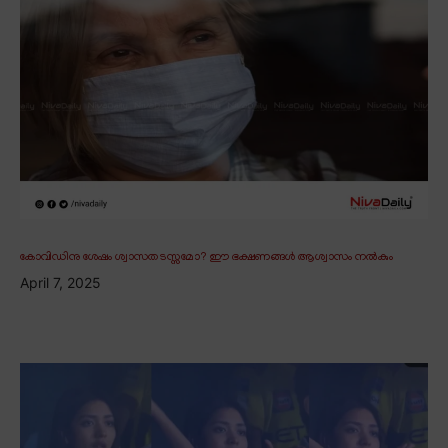
കോവിഡിനു ശേഷം ശ്വാസതടസ്സമോ? ഈ ഭക്ഷണങ്ങൾ ആശ്വാസം നൽകും
April 7, 2025