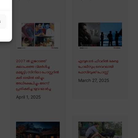
s
2007 ൽ ഗുജറാത്ത്
എമ്പുരാൻ ഫീവറിൽ കേരള
കലാപത്തെ വിമർശിച്ച
പോലീസും; വൈറലായി
മമ്മൂട്ടി; സിനിമാ പോസ്റ്ററിൽ
ഫേസ്ബുക്ക് പോസ്റ്റ്
കരി ഓയിൽ ഒഴിച്ചും
March 27, 2025
അധിക്ഷേപിച്ചും അന്ന്
പ്രതികരിച്ച യുവ മോർച്ച
April 1, 2025