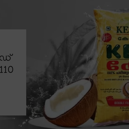
ർഡ്
 110