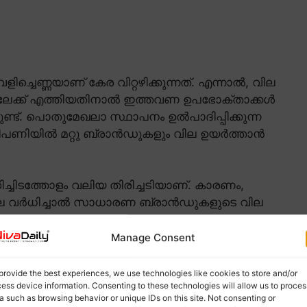
െണ്ണയാണ് കേര വിറ്റഴിക്കുന്നത്. എന്നാൽ, വില
ിലേക്ക് എത്തിയതിനാൽ ഇത്തവണ ഉപഭോക്താക്കൾ
ണ്ട്. പൊതുമേഖലാ സ്ഥാപനം ഉൽപാദിപ്പിക്കുന്ന
പണിയിൽ മറ്റു ബ്രാൻഡുകളും വില ഉയർത്താൻ
ിടത്തോളം വലിയ തിരിച്ചടിയാണ്. കാരണം,
ില വർധിച്ചാൽ സാധാരണ ബ്രാൻഡുകളുടെ വില
Manage Consent
provide the best experiences, we use technologies like cookies to store and/or
ess device information. Consenting to these technologies will allow us to proces
ുമെന്നുള്ള ആശങ്കയിലാണ് വ്യാപാരികൾ.
a such as browsing behavior or unique IDs on this site. Not consenting or