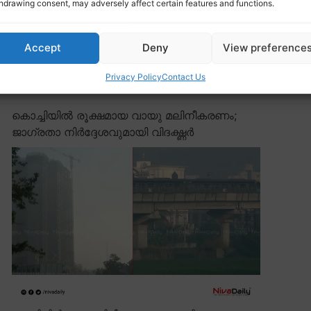
hdrawing consent, may adversely affect certain features and functions.
ണയ്ക്ക് റെക്കോർഡ് വില വർധനവ്, ഒറ്റ ദിവസം കൊണ്ട്
 വില 529 രൂപയായി.
Accept
Deny
View preference
Privacy Policy
Contact Us
കൊച്ചിയിൽ രൂക്ഷമായ വായു മലിനീകരണം;
ജാഗ്രതാ നിർദ്ദേശവുമായി വിദഗ്ദ്ധർ