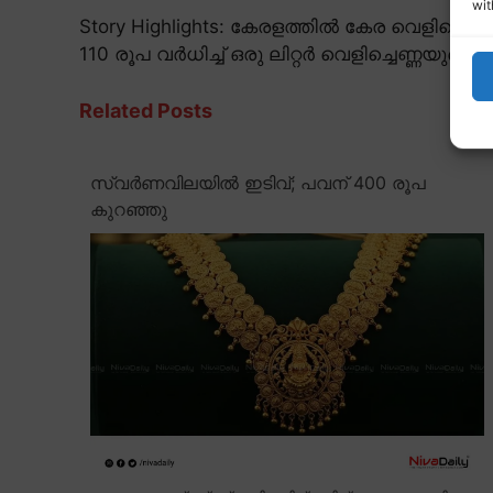
wit
Story Highlights: കേരളത്തിൽ കേര വെളിച്ചെണ്
110 രൂപ വർധിച്ച് ഒരു ലിറ്റർ വെളിച്ചെണ്ണയുടെ
Related Posts
സ്വർണവിലയിൽ ഇടിവ്; പവന് 400 രൂപ
കുറഞ്ഞു