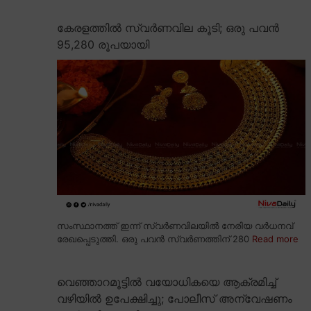
കേരളത്തിൽ സ്വർണവില കൂടി; ഒരു പവൻ
95,280 രൂപയായി
സംസ്ഥാനത്ത് ഇന്ന് സ്വർണവിലയിൽ നേരിയ വർധനവ്
രേഖപ്പെടുത്തി. ഒരു പവൻ സ്വർണത്തിന് 280
Read more
വെഞ്ഞാറമൂട്ടിൽ വയോധികയെ ആക്രമിച്ച്
വഴിയിൽ ഉപേക്ഷിച്ചു; പോലീസ് അന്വേഷണം