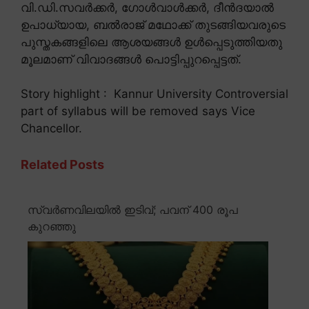
വി.ഡി.സവർക്കർ, ഗോൾവാൾക്കർ, ദീൻദയാൽ
ഉപാധ്യായ, ബൽരാജ് മഥോക്ക് തുടങ്ങിയവരുടെ
പുസ്തകങ്ങളിലെ ആശയങ്ങൾ ഉൾപ്പെടുത്തിയതു
മൂലമാണ് വിവാദങ്ങൾ പൊട്ടിപ്പുറപ്പെട്ടത്.
Story highlight : Kannur University Controversial
part of syllabus will be removed says Vice
Chancellor.
Related Posts
സ്വർണവിലയിൽ ഇടിവ്; പവന് 400 രൂപ
കുറഞ്ഞു