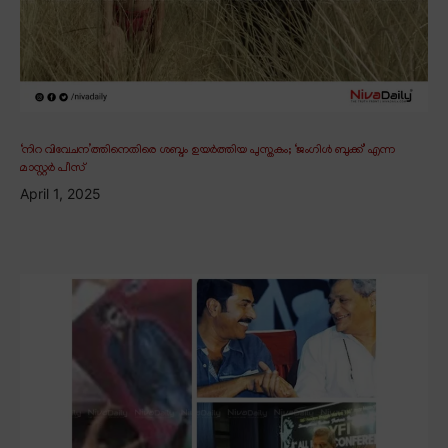
‘നിറ വിവേചന’ത്തിനെതിരെ ശബ്ദം ഉയർത്തിയ പുസ്തകം; ‘ജംഗിൾ ബുക്ക്’ എന്ന
മാസ്റ്റർ പീസ്
April 1, 2025