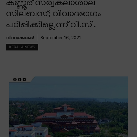
കണ്ണൂര് സര്വകലാശാല
സിലബസ്; വിവാദഭാഗം
പഠിപ്പിക്കില്ലെന്ന് വി.സി.
നിവ ലേഖകൻ
September 16, 2021
KERALA NEWS