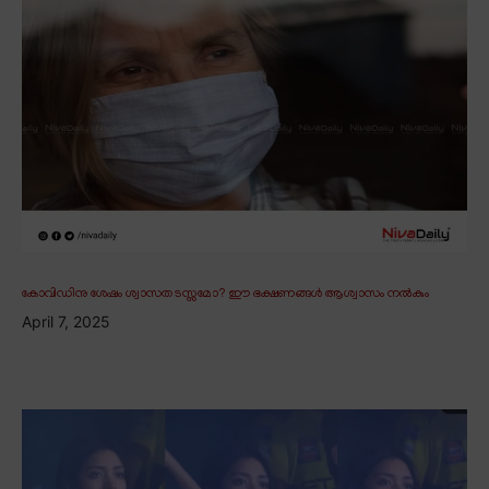
കോവിഡിനു ശേഷം ശ്വാസതടസ്സമോ? ഈ ഭക്ഷണങ്ങൾ ആശ്വാസം നൽകും
April 7, 2025