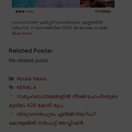
സംസ്ഥാനത്ത് എലിപ്പനി ബാധിതരുടെ എണ്ണത്തിൽ
വർധനവ്. 11 മാസത്തിനിടെ 5000-ൽ അധികം പേർക്ക്
Read more
Related Posts:
No related posts.
Categories
Kerala News
Tags
KERALA
സമൂഹമാധ്യമങ്ങളിൽ നീരജ് ചോപ്രയുടെ
മൂല്യം 428 കോടി രൂപ.
തിരുവനന്തപുരം എൻജിനിയറിംഗ്
കോളേജിൽ സ്പോട്ട് അഡ്മിഷൻ.