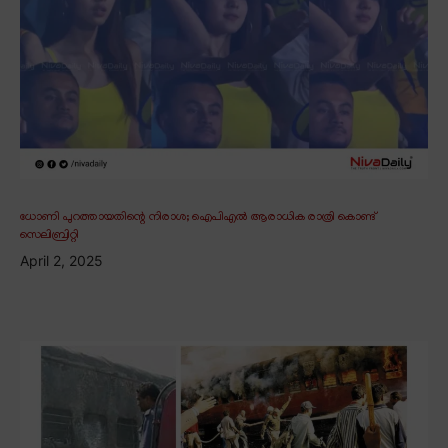
ധോണി പുറത്തായതിന്റെ നിരാശ; ഐപിഎൽ ആരാധിക രാത്രി കൊണ്ട്
സെലിബ്രിറ്റി
April 2, 2025