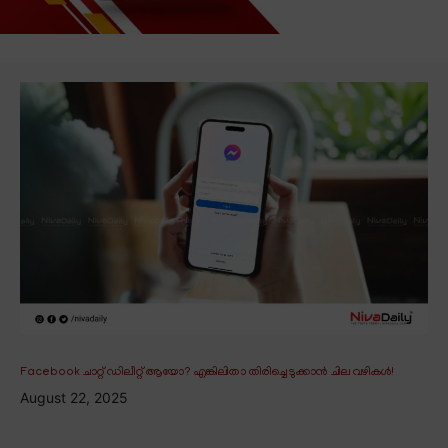
Facebook ചാറ്റ് ഡിലീറ്റ് ആയോ? എങ്കിലിതാ തിരിച്ചെടുക്കാൻ ചില വഴികൾ!
August 22, 2025