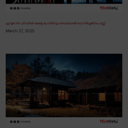
എമ്പുരാൻ ഫീവറിൽ കേരള പോലീസും; വൈറലായി ഫേസ്ബുക്ക് പോസ്റ്റ്
March 27, 2025