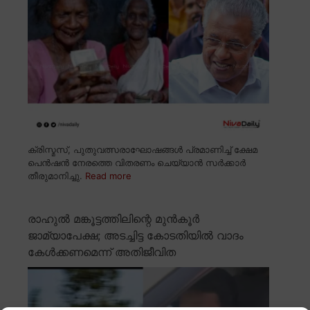
ക്രിസ്മസ്, പുതുവത്സരാഘോഷങ്ങൾ പ്രമാണിച്ച് ക്ഷേമ
പെൻഷൻ നേരത്തെ വിതരണം ചെയ്യാൻ സർക്കാർ
തീരുമാനിച്ചു.
Read more
രാഹുൽ മങ്കൂട്ടത്തിലിന്റെ മുൻകൂർ
ജാമ്യാപേക്ഷ; അടച്ചിട്ട കോടതിയിൽ വാദം
കേൾക്കണമെന്ന് അതിജീവിത