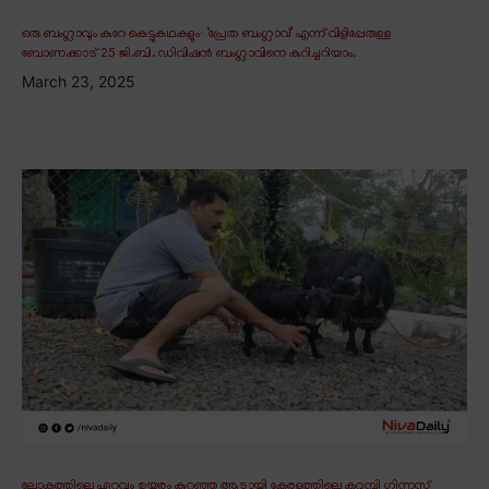
ഒരു ബംഗ്ലാവും കുറേ കെട്ടുകഥകളും∙ ‘പ്രേത ബംഗ്ലാവ്’ എന്ന് വിളിപ്പേരുള്ള
ബോണക്കാട് 25 ജി.ബി. ഡിവിഷൻ ബംഗ്ലാവിനെ കുറിച്ചറിയാം.
March 23, 2025
ലോകത്തിലെ ഏറ്റവും ഉയരം കുറഞ്ഞ ആടായി കേരളത്തിലെ കറുമ്പി ഗിന്നസ്