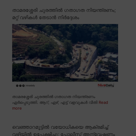
താമരശ്ശേരി ചുരത്തിൽ ഗതാഗത നിയന്ത്രണം;
മറ്റ് വഴികൾ തേടാൻ നിർദ്ദേശം
താമരശ്ശേരി ചുരത്തിൽ ഗതാഗത നിയന്ത്രണം
ഏർപ്പെടുത്തി. ആറ്, ഏഴ്, എട്ട് വളവുകൾ വീതി
Read
more
വെഞ്ഞാറമൂട്ടിൽ വയോധികയെ ആക്രമിച്ച്
വഴിയിൽ ഉപേക്ഷിച്ചു; പോലീസ് അന്വേഷണം