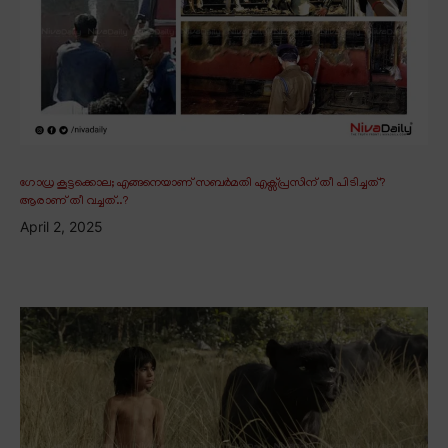
ഗോധ്ര കൂട്ടക്കൊല; എങ്ങനെയാണ് സബർമതി എക്സ്പ്രസിന് തീ പിടിച്ചത്?
ആരാണ് തീ വച്ചത്..?
April 2, 2025