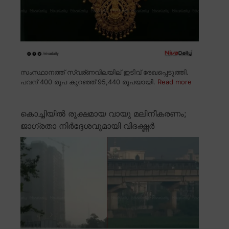
സംസ്ഥാനത്ത് സ്വര്ണവിലയില് ഇടിവ് രേഖപ്പെടുത്തി.
പവന് 400 രൂപ കുറഞ്ഞ് 95,440 രൂപയായി.
Read more
കൊച്ചിയിൽ രൂക്ഷമായ വായു മലിനീകരണം;
ജാഗ്രതാ നിർദ്ദേശവുമായി വിദഗ്ദ്ധർ