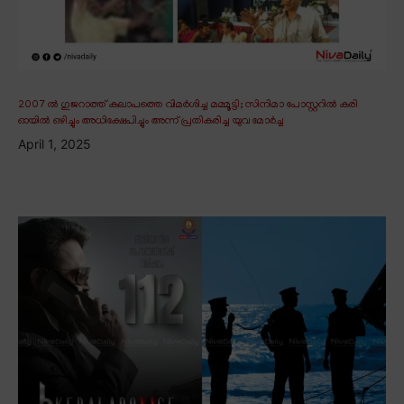
2007 ൽ ഗുജറാത്ത് കലാപത്തെ വിമർശിച്ച മമ്മൂട്ടി; സിനിമാ പോസ്റ്ററിൽ കരി
ഓയിൽ ഒഴിച്ചും അധിക്ഷേപിച്ചും അന്ന് പ്രതികരിച്ച യുവ മോർച്ച
April 1, 2025