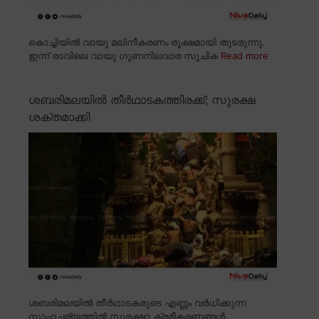
കൊച്ചിയിൽ വായു മലിനീകരണം രൂക്ഷമായി തുടരുന്നു.
ഇന്ന് രാവിലെ വായു ഗുണനിലവാര സൂചിക
Read more
ശബരിമലയിൽ തീർഥാടകത്തിരക്ക്; സുരക്ഷ
ശക്തമാക്കി
ശബരിമലയിൽ തീർഥാടകരുടെ എണ്ണം വർധിക്കുന്ന
സാഹചര്യത്തിൽ സുരക്ഷാ ക്രമീകരണങ്ങൾ