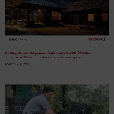
ഒരു ബംഗ്ലാവും കുറേ കെട്ടുകഥകളും∙ ‘പ്രേത ബംഗ്ലാവ്’ എന്ന് വിളിപ്പേരുള്ള
ബോണക്കാട് 25 ജി.ബി. ഡിവിഷൻ ബംഗ്ലാവിനെ കുറിച്ചറിയാം.
March 23, 2025