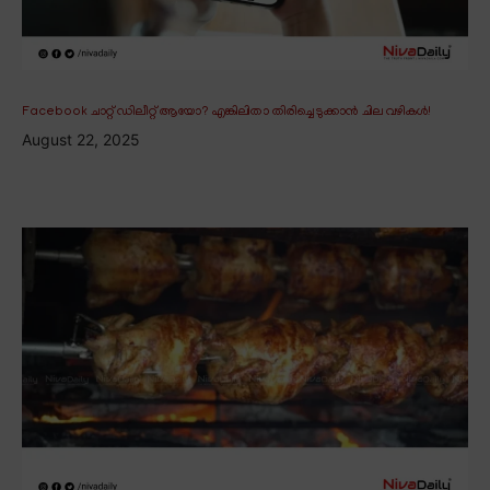
Facebook ചാറ്റ് ഡിലീറ്റ് ആയോ? എങ്കിലിതാ തിരിച്ചെടുക്കാൻ ചില വഴികൾ!
August 22, 2025