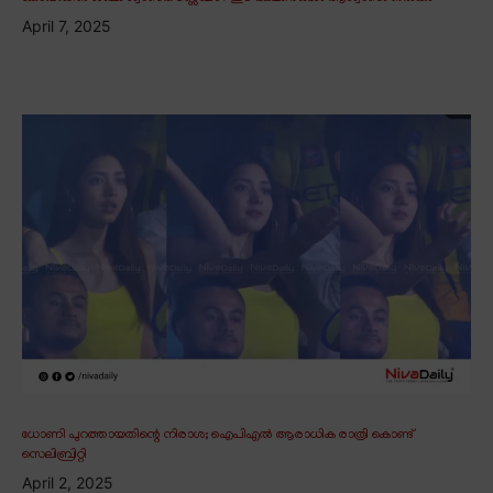
April 7, 2025
ധോണി പുറത്തായതിന്റെ നിരാശ; ഐപിഎൽ ആരാധിക രാത്രി കൊണ്ട്
സെലിബ്രിറ്റി
April 2, 2025