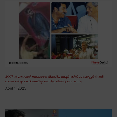
2007 ൽ ഗുജറാത്ത് കലാപത്തെ വിമർശിച്ച മമ്മൂട്ടി; സിനിമാ പോസ്റ്ററിൽ കരി
ഓയിൽ ഒഴിച്ചും അധിക്ഷേപിച്ചും അന്ന് പ്രതികരിച്ച യുവ മോർച്ച
April 1, 2025