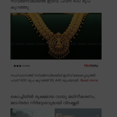
സ്വർണവിലയിൽ ഇടിവ്; പവന് 400 രൂപ
കുറഞ്ഞു
സംസ്ഥാനത്ത് സ്വര്ണവിലയില് ഇടിവ് രേഖപ്പെടുത്തി.
പവന് 400 രൂപ കുറഞ്ഞ് 95,440 രൂപയായി.
Read more
കൊച്ചിയിൽ രൂക്ഷമായ വായു മലിനീകരണം;
ജാഗ്രതാ നിർദ്ദേശവുമായി വിദഗ്ദ്ധർ