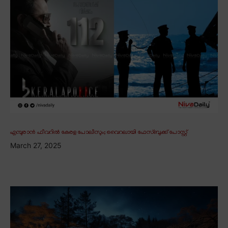
എമ്പുരാൻ ഫീവറിൽ കേരള പോലീസും; വൈറലായി ഫേസ്ബുക്ക് പോസ്റ്റ്
March 27, 2025