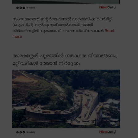
സംസ്ഥാനത്ത് ഇന്റർനാഷണൽ ഡ്രൈവിംഗ് പെർമിറ്റ്
(ഐഡിപി) നൽകുന്നത് താൽക്കാലികമായി
നിർത്തിവച്ചിരിക്കുകയാണ്. ലൈസൻസ് രേഖകൾ
Read
more
താമരശ്ശേരി ചുരത്തിൽ ഗതാഗത നിയന്ത്രണം;
മറ്റ് വഴികൾ തേടാൻ നിർദ്ദേശം