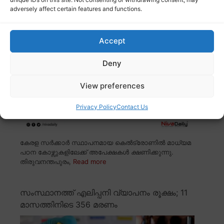
അപേക്ഷിക്കാം; അവസാന തീയതി ഡിസംബർ
adversely affect certain features and functions.
12
Accept
Deny
View preferences
Privacy Policy
Contact Us
കേരള സർക്കാർ സ്ഥാപനമായ കെൽട്രോണിൽ മാധ്യമ
പഠന കോഴ്സുകളിലേക്ക് അപേക്ഷകൾ ക്ഷണിക്കുന്നു.
തിരുവനന്തപുരം,
Read more
സംസ്ഥാനത്ത് എലിപ്പനി വ്യാപനം രൂക്ഷം; 11
മാസത്തിനിടെ 356 മരണം