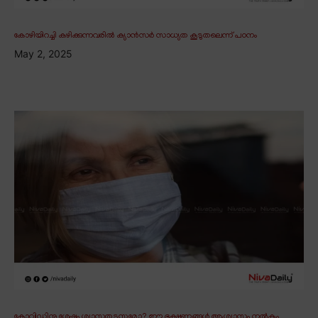
കോഴിയിറച്ചി കഴിക്കുന്നവരിൽ ക്യാൻസർ സാധ്യത കൂടുതലെന്ന് പഠനം
May 2, 2025
കോവിഡിനു ശേഷം ശ്വാസതടസ്സമോ? ഈ ഭക്ഷണങ്ങൾ ആശ്വാസം നൽകും