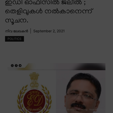
ഇഡി ഓഫിസിൽ ജലീൽ ;
തെളിവുകൾ നൽകാനെന്ന്
സൂചന.
നിവ ലേഖകൻ
September 2, 2021
POLITICS