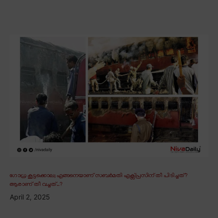
ഗോധ്ര കൂട്ടക്കൊല; എങ്ങനെയാണ് സബർമതി എക്സ്പ്രസിന് തീ പിടിച്ചത്?
ആരാണ് തീ വച്ചത്..?
April 2, 2025