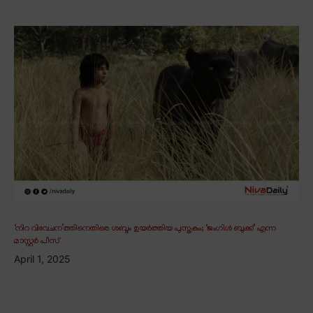
‘നിറ വിവേചന’ത്തിനെതിരെ ശബ്ദം ഉയർത്തിയ പുസ്തകം; ‘ജംഗിൾ ബുക്ക്’ എന്ന
മാസ്റ്റർ പീസ്
April 1, 2025