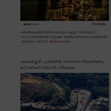
ശബരിമലയിൽ തീർഥാടകരുടെ എണ്ണം വർധിക്കുന്ന
സാഹചര്യത്തിൽ സുരക്ഷാ ക്രമീകരണങ്ങൾ ശക്തമാക്കി.
പ്രതിദിനം 80,000-ൽ
Read more
താമരശ്ശേരി ചുരത്തിൽ ഗതാഗത നിയന്ത്രണം;
മറ്റ് വഴികൾ തേടാൻ നിർദ്ദേശം