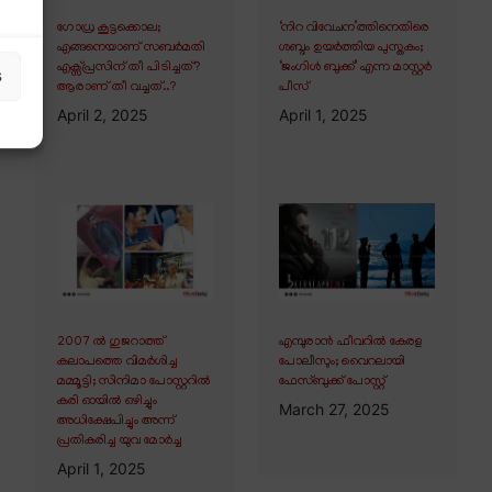
ഗോധ്ര കൂട്ടക്കൊല;
‘നിറ വിവേചന’ത്തിനെതിരെ
എങ്ങനെയാണ് സബർമതി
ശബ്ദം ഉയർത്തിയ പുസ്തകം;
എക്സ്പ്രസിന് തീ പിടിച്ചത്?
‘ജംഗിൾ ബുക്ക്’ എന്ന മാസ്റ്റർ
s
ആരാണ് തീ വച്ചത്..?
പീസ്
April 2, 2025
April 1, 2025
2007 ൽ ഗുജറാത്ത്
എമ്പുരാൻ ഫീവറിൽ കേരള
കലാപത്തെ വിമർശിച്ച
പോലീസും; വൈറലായി
മമ്മൂട്ടി; സിനിമാ പോസ്റ്ററിൽ
ഫേസ്ബുക്ക് പോസ്റ്റ്
കരി ഓയിൽ ഒഴിച്ചും
March 27, 2025
അധിക്ഷേപിച്ചും അന്ന്
പ്രതികരിച്ച യുവ മോർച്ച
April 1, 2025