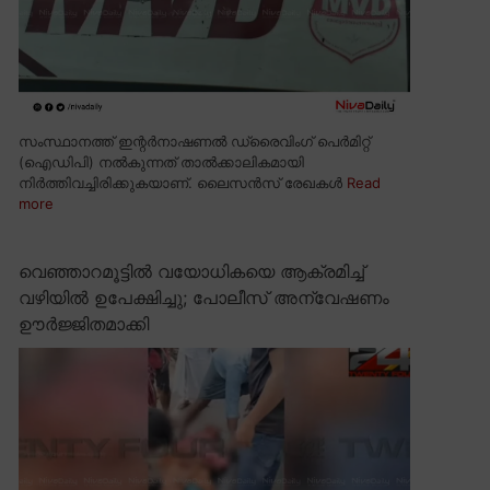
സംസ്ഥാനത്ത് ഇന്റർനാഷണൽ ഡ്രൈവിംഗ് പെർമിറ്റ്
(ഐഡിപി) നൽകുന്നത് താൽക്കാലികമായി
നിർത്തിവച്ചിരിക്കുകയാണ്. ലൈസൻസ് രേഖകൾ
Read
more
വെഞ്ഞാറമൂട്ടിൽ വയോധികയെ ആക്രമിച്ച്
വഴിയിൽ ഉപേക്ഷിച്ചു; പോലീസ് അന്വേഷണം
ഊർജ്ജിതമാക്കി