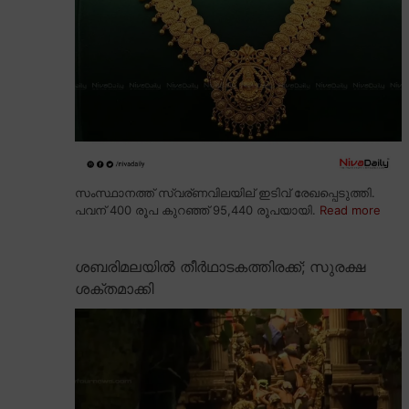
സംസ്ഥാനത്ത് സ്വര്ണവിലയില് ഇടിവ് രേഖപ്പെടുത്തി.
പവന് 400 രൂപ കുറഞ്ഞ് 95,440 രൂപയായി.
Read more
ശബരിമലയിൽ തീർഥാടകത്തിരക്ക്; സുരക്ഷ
ശക്തമാക്കി