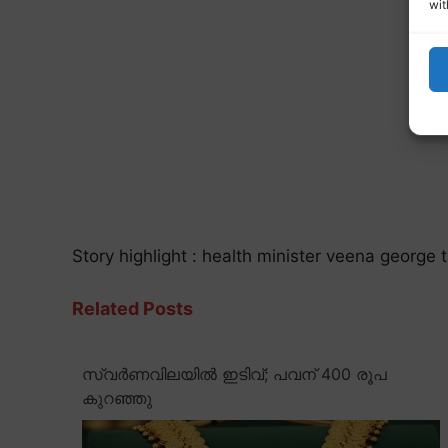
wit
Story highlight : health minister veena george 
Related Posts
സ്വർണവിലയിൽ ഇടിവ്; പവന് 400 രൂപ
കുറഞ്ഞു