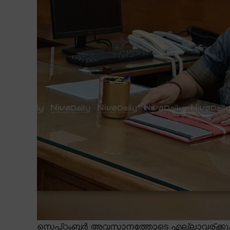
സെപ്റ്റംബർ അവസാനത്തോടെ എല്ലാവര്ക്കും 