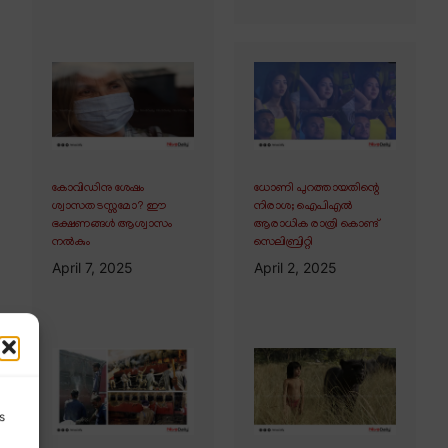
കോവിഡിനു ശേഷം
ധോണി പുറത്തായതിന്റെ
ശ്വാസതടസ്സമോ? ഈ
നിരാശ; ഐപിഎൽ
ഭക്ഷണങ്ങൾ ആശ്വാസം
ആരാധിക രാത്രി കൊണ്ട്
നൽകും
സെലിബ്രിറ്റി
April 7, 2025
April 2, 2025
s