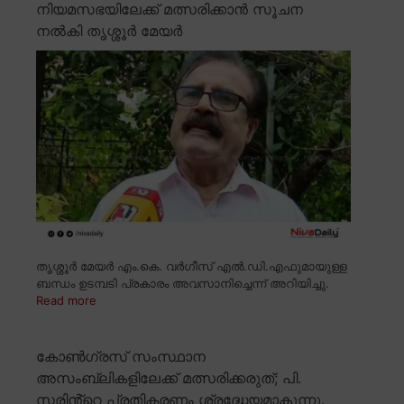
നിയമസഭയിലേക്ക് മത്സരിക്കാൻ സൂചന
നൽകി തൃശ്ശൂർ മേയർ
തൃശ്ശൂർ മേയർ എം.കെ. വർഗീസ് എൽ.ഡി.എഫുമായുള്ള
ബന്ധം ഉടമ്പടി പ്രകാരം അവസാനിച്ചെന്ന് അറിയിച്ചു.
Read more
കോൺഗ്രസ് സംസ്ഥാന
അസംബ്ലികളിലേക്ക് മത്സരിക്കരുത്; പി.
സരിൻ്റെ പ്രതികരണം ശ്രദ്ധേയമാകുന്നു.