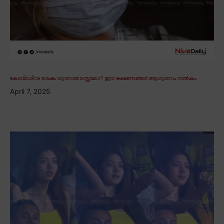
കോവിഡിനു ശേഷം ശ്വാസതടസ്സമോ? ഈ ഭക്ഷണങ്ങൾ ആശ്വാസം നൽകും
April 7, 2025