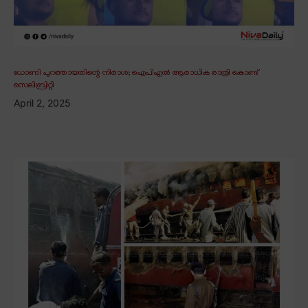
ധോണി പുറത്തായതിന്റെ നിരാശ; ഐപിഎൽ ആരാധിക രാത്രി കൊണ്ട്
സെലിബ്രിറ്റി
April 2, 2025