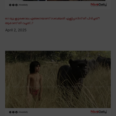
ഗോധ്ര കൂട്ടക്കൊല; എങ്ങനെയാണ് സബർമതി എക്സ്പ്രസിന് തീ പിടിച്ചത്?
ആരാണ് തീ വച്ചത്..?
April 2, 2025