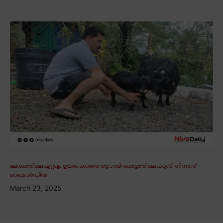
ലോകത്തിലെ ഏറ്റവും ഉയരം കുറഞ്ഞ ആടായി കേരളത്തിലെ കറുമ്പി ഗിന്നസ്
റെക്കോർഡിൽ
March 23, 2025