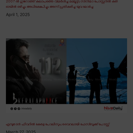
2007 ൽ ഗുജറാത്ത് കലാപത്തെ വിമർശിച്ച മമ്മൂട്ടി; സിനിമാ പോസ്റ്ററിൽ കരി
ഓയിൽ ഒഴിച്ചും അധിക്ഷേപിച്ചും അന്ന് പ്രതികരിച്ച യുവ മോർച്ച
April 1, 2025
എമ്പുരാൻ ഫീവറിൽ കേരള പോലീസും; വൈറലായി ഫേസ്ബുക്ക് പോസ്റ്റ്
March 27, 2025