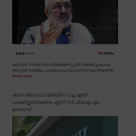
ബിഹാർ നിയമസഭാ തിരഞ്ഞെടുപ്പിൽ വിജയിച്ച ശേഷം
അടുത്ത ലക്ഷ്യം പശ്ചിമ ബംഗാളാണെന്ന് കേന്ദ്രമന്ത്രി
Read more
കാസർഗോഡ് മതിലിന് പച്ച: ഇത്
പാകിസ്താനാണോ എന്ന് സി.പി.ഐ.എം
നേതാവ്