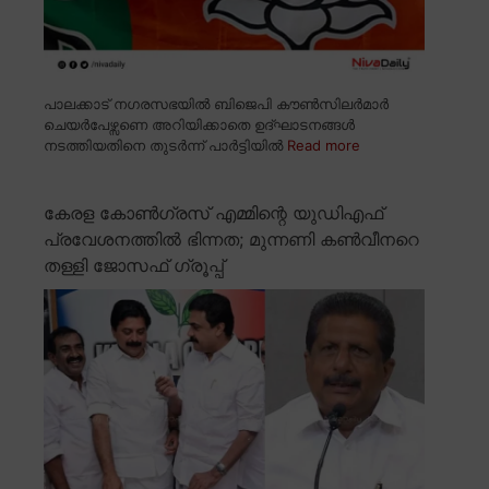
പാലക്കാട് നഗരസഭയിൽ ബിജെപി കൗൺസിലർമാർ
ചെയർപേഴ്സണെ അറിയിക്കാതെ ഉദ്ഘാടനങ്ങൾ
നടത്തിയതിനെ തുടർന്ന് പാർട്ടിയിൽ
Read more
കേരള കോൺഗ്രസ് എമ്മിന്റെ യുഡിഎഫ്
പ്രവേശനത്തിൽ ഭിന്നത; മുന്നണി കൺവീനറെ
തള്ളി ജോസഫ് ഗ്രൂപ്പ്