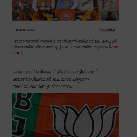
പ്രധാനമന്ത്രി നരേന്ദ്ര മോദി ഇന്ന് ബിഹാറിലെ കര്പ്പൂരി
ഗ്രാമത്തില് തിരഞ്ഞെടുപ്പ് പ്രചാരണത്തിന് തുടക്കം
Read
more
പാലക്കാട് ബിജെപിയിൽ പൊട്ടിത്തെറി;
കൗൺസിലർമാർ ചെയർപേഴ്സണെ
അറിയിക്കാതെ ഉദ്ഘാടനം