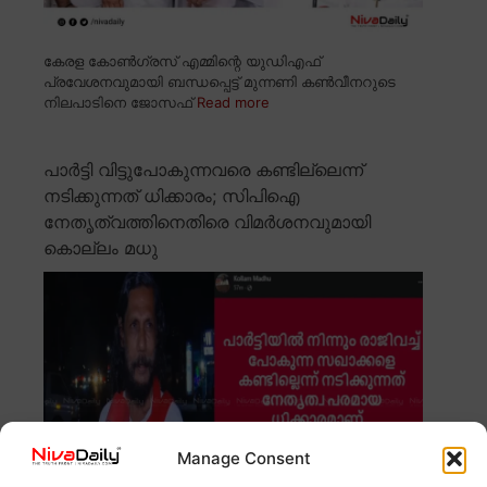
കേരള കോൺഗ്രസ് എമ്മിന്റെ യുഡിഎഫ്
പ്രവേശനവുമായി ബന്ധപ്പെട്ട് മുന്നണി കൺവീനറുടെ
നിലപാടിനെ ജോസഫ്
Read more
പാർട്ടി വിട്ടുപോകുന്നവരെ കണ്ടില്ലെന്ന്
നടിക്കുന്നത് ധിക്കാരം; സിപിഐ
നേതൃത്വത്തിനെതിരെ വിമർശനവുമായി
കൊല്ലം മധു
Manage Consent