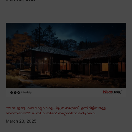
ഒരു ബംഗ്ലാവും കുറേ കെട്ടുകഥകളും∙ ‘പ്രേത ബംഗ്ലാവ്’ എന്ന് വിളിപ്പേരുള്ള
ബോണക്കാട് 25 ജി.ബി. ഡിവിഷൻ ബംഗ്ലാവിനെ കുറിച്ചറിയാം.
March 23, 2025