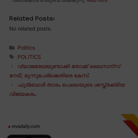
പരിഹരിക്കാൻ നേതൃത്വം ശ്രമിക്കുന്നു.
Read more
Related Posts:
No related posts.
Categories
Politics
Tags
POLITICS
വ്യാജരേഖയുണ്ടാക്കി തോക്ക് ലൈസന്സ്
നേടി; മൂന്നുപേര്ക്കെതിരെ കേസ്.
ഫുട്ബോൾ താരം പെലെയുടെ ശസ്ത്രക്രിയ
വിജയകരം.