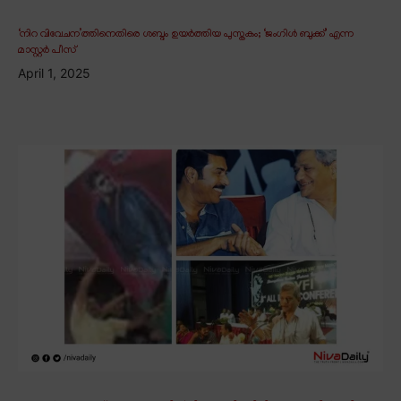
‘നിറ വിവേചന’ത്തിനെതിരെ ശബ്ദം ഉയർത്തിയ പുസ്തകം; ‘ജംഗിൾ ബുക്ക്’ എന്ന
മാസ്റ്റർ പീസ്
April 1, 2025