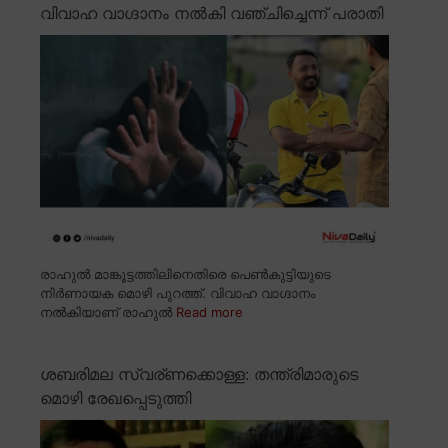
വിവാഹ വാഗ്ദാനം നൽകി വഞ്ചിച്ചെന്ന് പരാതി
രാഹുൽ മാങ്കൂട്ടത്തിലിനെതിരെ പെൺകുട്ടിയുടെ
നിർണായക മൊഴി പുറത്ത്. വിവാഹ വാഗ്ദാനം
നൽകിയാണ് രാഹുൽ
Read more
ശബരിമല സ്വര്ണക്കൊള്ള: തന്ത്രിമാരുടെ
മൊഴി രേഖപ്പെടുത്തി