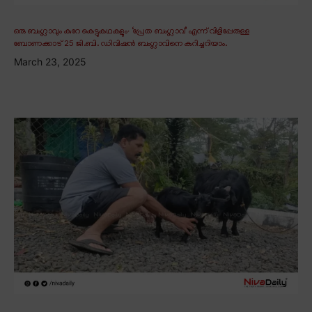
ഒരു ബംഗ്ലാവും കുറേ കെട്ടുകഥകളും∙ ‘പ്രേത ബംഗ്ലാവ്’ എന്ന് വിളിപ്പേരുള്ള
ബോണക്കാട് 25 ജി.ബി. ഡിവിഷൻ ബംഗ്ലാവിനെ കുറിച്ചറിയാം.
March 23, 2025