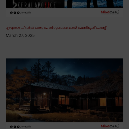
എമ്പുരാൻ ഫീവറിൽ കേരള പോലീസും; വൈറലായി ഫേസ്ബുക്ക് പോസ്റ്റ്
March 27, 2025