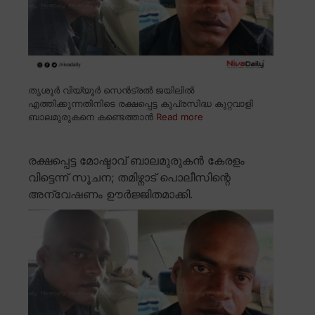
തൃശൂർ വിയ്യൂർ സെൻട്രൽ ജയിലിൽ
എത്തിക്കുന്നതിനിടെ രക്ഷപ്പെട്ട കുപ്രസിദ്ധ കുറ്റവാളി
ബാലമുരുകനെ കണ്ടെത്താൻ
Read more
രക്ഷപ്പെട്ട മോഷ്ടാവ് ബാലമുരുകൻ കേരളം
വിട്ടെന്ന് സൂചന; തമിഴ്നാട് പൊലീസിന്റെ
അന്വേഷണം ഊർജ്ജിതമാക്കി.