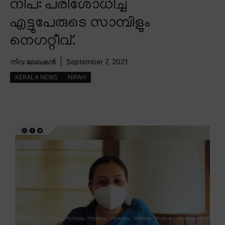
നിപ: പരിശോധിച്ച
എട്ടുപേരുടെ സാമ്പിളും
നെഗറ്റീവ്.
നിവ ലേഖകൻ
September 7, 2021
KERALA NEWS
NIPAH