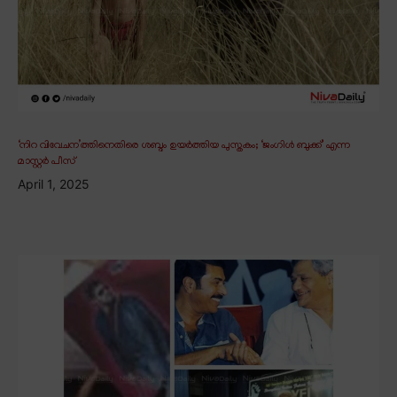
‘നിറ വിവേചന’ത്തിനെതിരെ ശബ്ദം ഉയർത്തിയ പുസ്തകം; ‘ജംഗിൾ ബുക്ക്’ എന്ന
മാസ്റ്റർ പീസ്
April 1, 2025