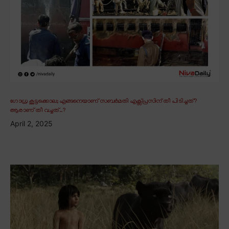
ഗോധ്ര കൂട്ടക്കൊല; എങ്ങനെയാണ് സബർമതി എക്സ്പ്രസിന് തീ പിടിച്ചത്?
ആരാണ് തീ വച്ചത്..?
April 2, 2025