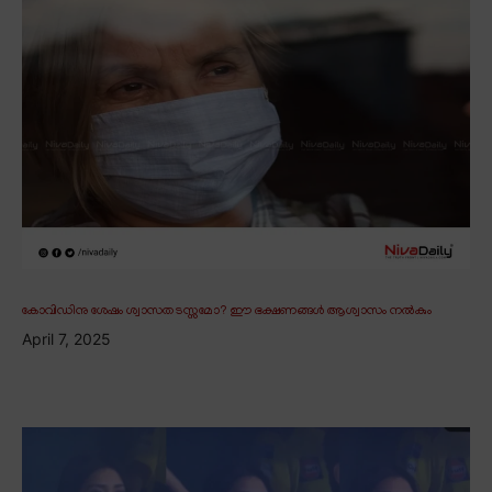
കോവിഡിനു ശേഷം ശ്വാസതടസ്സമോ? ഈ ഭക്ഷണങ്ങൾ ആശ്വാസം നൽകും
April 7, 2025