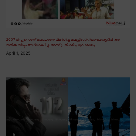
2007 ൽ ഗുജറാത്ത് കലാപത്തെ വിമർശിച്ച മമ്മൂട്ടി; സിനിമാ പോസ്റ്ററിൽ കരി
ഓയിൽ ഒഴിച്ചും അധിക്ഷേപിച്ചും അന്ന് പ്രതികരിച്ച യുവ മോർച്ച
April 1, 2025