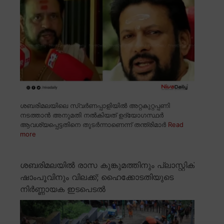
ശബരിമലയിലെ സ്വർണപ്പാളിയിൽ അറ്റകുറ്റപ്പണി
നടത്താൻ അനുമതി നൽകിയത് ഉദ്യോഗസ്ഥർ
ആവശ്യപ്പെട്ടതിനെ തുടർന്നാണെന്ന് തന്ത്രിമാർ
Read
more
ശബരിമലയിൽ രാസ കുങ്കുമത്തിനും പ്ലാസ്റ്റിക്
ഷാംപൂവിനും വിലക്ക്; ഹൈക്കോടതിയുടെ
നിർണ്ണായക ഇടപെടൽ