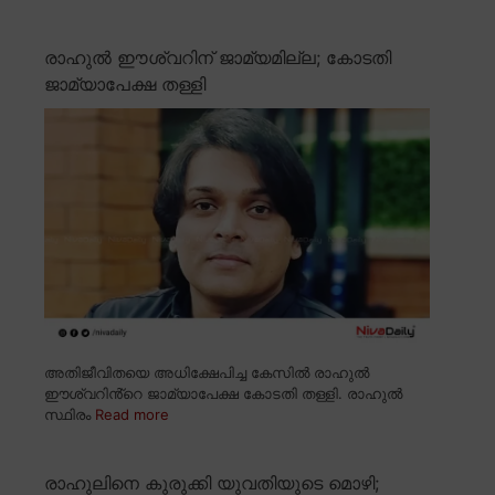
രാഹുൽ ഈശ്വറിന് ജാമ്യമില്ല; കോടതി
ജാമ്യാപേക്ഷ തള്ളി
അതിജീവിതയെ അധിക്ഷേപിച്ച കേസിൽ രാഹുൽ
ഈശ്വറിൻ്റെ ജാമ്യാപേക്ഷ കോടതി തള്ളി. രാഹുൽ
സ്ഥിരം
Read more
രാഹുലിനെ കുരുക്കി യുവതിയുടെ മൊഴി;