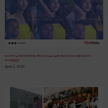
ധോണി പുറത്തായതിന്റെ നിരാശ; ഐപിഎൽ ആരാധിക രാത്രി കൊണ്ട്
സെലിബ്രിറ്റി
April 2, 2025