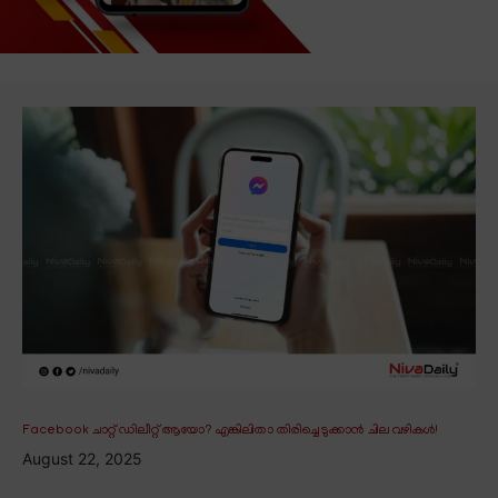
Facebook ചാറ്റ് ഡിലീറ്റ് ആയോ? എങ്കിലിതാ തിരിച്ചെടുക്കാൻ ചില വഴികൾ!
August 22, 2025