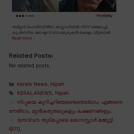
തമിഴ്നാട് പൊലീസിൻ്റെ കസ്റ്റഡിയിൽ നിന്ന് രക്ഷപ്പെട്ട
കുപ്രസിദ്ധ മോഷ്ടാവ് ബാലമുരുകൻ കേരളം വിട്ടതായി
Read more
Related Posts:
No related posts.
Categories
Kerala News
,
Nipah
Tags
KERALANEWS
,
Nipah
നിപ്പയെ കുറിച്ചറിയേണ്ടെതെല്ലാം; എങ്ങനെ
നേരിടാം, മുൻകരുതലുകളും ലക്ഷണങ്ങളും.
യൗവ്വന തുടിപ്പോടെ മെഗാസ്റ്റാർ മമ്മൂട്ടി
@70.