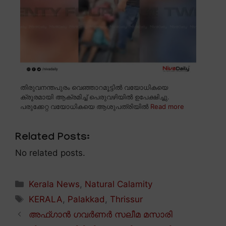
തിരുവനന്തപുരം വെഞ്ഞാറമൂട്ടിൽ വയോധികയെ
ക്രൂരമായി ആക്രമിച്ച് പെരുവഴിയിൽ ഉപേക്ഷിച്ചു.
പരുക്കേറ്റ വയോധികയെ ആശുപത്രിയിൽ
Read more
Related Posts:
No related posts.
Categories
Kerala News
,
Natural Calamity
Tags
KERALA
,
Palakkad
,
Thrissur
അഫ്ഗാൻ ഗവർണർ സലീമ മസാരി