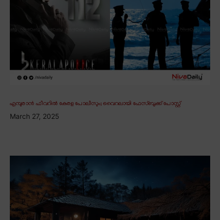
എമ്പുരാൻ ഫീവറിൽ കേരള പോലീസും; വൈറലായി ഫേസ്ബുക്ക് പോസ്റ്റ്
March 27, 2025