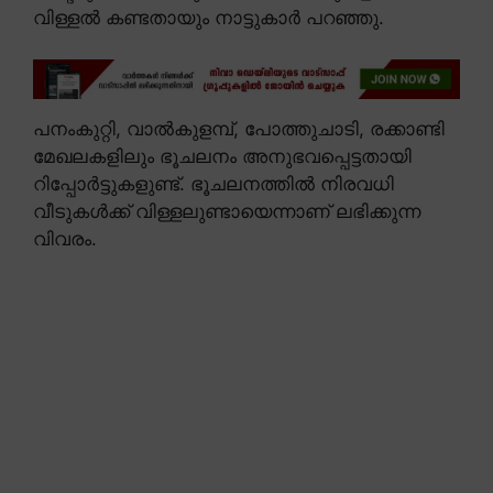
വിള്ളൽ കണ്ടതായും നാട്ടുകാർ പറഞ്ഞു.
പനംകുറ്റി, വാൽകുളമ്പ്, പോത്തുചാടി, രക്കാണ്ടി
മേഖലകളിലും ഭൂചലനം അനുഭവപ്പെട്ടതായി
റിപ്പോർട്ടുകളുണ്ട്. ഭൂചലനത്തിൽ നിരവധി
വീടുകൾക്ക് വിള്ളലുണ്ടായെന്നാണ് ലഭിക്കുന്ന
വിവരം.