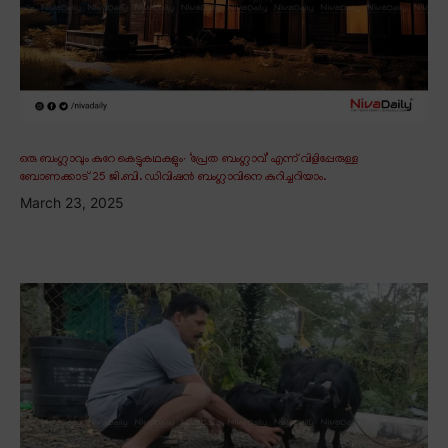
ഒരു ബംഗ്ലാവും കുറേ കെട്ടുകഥകളും∙ ‘പ്രേത ബംഗ്ലാവ്’ എന്ന് വിളിപ്പേരുള്ള
ബോണക്കാട് 25 ജി.ബി. ഡിവിഷൻ ബംഗ്ലാവിനെ കുറിച്ചറിയാം.
March 23, 2025