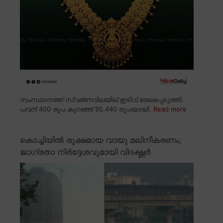
സംസ്ഥാനത്ത് സ്വര്ണവിലയില് ഇടിവ് രേഖപ്പെടുത്തി.
പവന് 400 രൂപ കുറഞ്ഞ് 95,440 രൂപയായി.
Read more
കൊച്ചിയിൽ രൂക്ഷമായ വായു മലിനീകരണം;
ജാഗ്രതാ നിർദ്ദേശവുമായി വിദഗ്ദ്ധർ