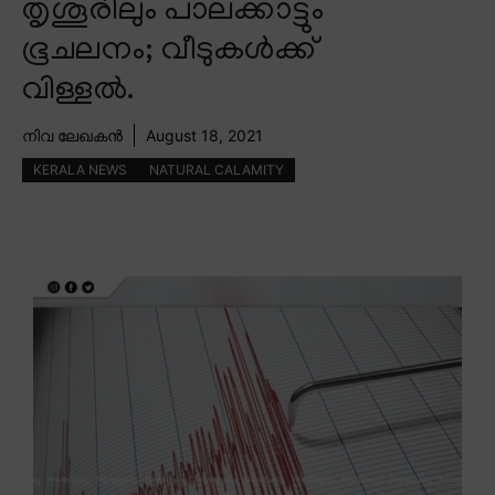
തൃശൂരിലും പാലക്കാട്ടും
ഭൂചലനം; വീടുകൾക്ക്
വിള്ളൽ.
നിവ ലേഖകൻ
August 18, 2021
KERALA NEWS
NATURAL CALAMITY