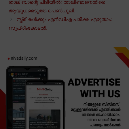
താലിബാന്റെ പിടിയിൽ; താലിബാനെതിരെ
ആയുധമെടുത്ത പെൺപുലി.
സ്ത്രീകൾക്കും എൻഡിഎ പരീക്ഷ എഴുതാം:
സുപ്രീംകോടതി.