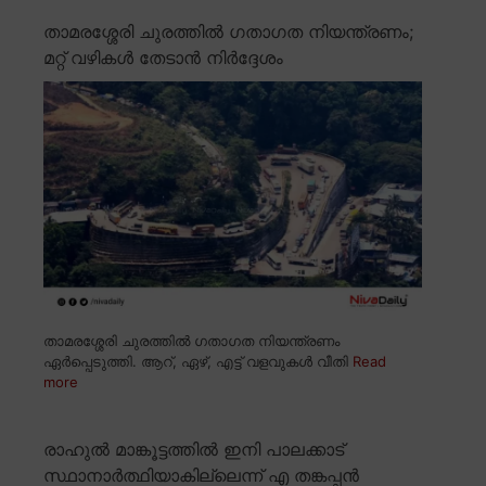
താമരശ്ശേരി ചുരത്തിൽ ഗതാഗത നിയന്ത്രണം;
മറ്റ് വഴികൾ തേടാൻ നിർദ്ദേശം
താമരശ്ശേരി ചുരത്തിൽ ഗതാഗത നിയന്ത്രണം
ഏർപ്പെടുത്തി. ആറ്, ഏഴ്, എട്ട് വളവുകൾ വീതി
Read
more
രാഹുൽ മാങ്കൂട്ടത്തിൽ ഇനി പാലക്കാട്
സ്ഥാനാർത്ഥിയാകില്ലെന്ന് എ തങ്കപ്പൻ