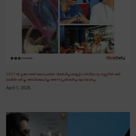
2007 ൽ ഗുജറാത്ത് കലാപത്തെ വിമർശിച്ച മമ്മൂട്ടി; സിനിമാ പോസ്റ്ററിൽ കരി
ഓയിൽ ഒഴിച്ചും അധിക്ഷേപിച്ചും അന്ന് പ്രതികരിച്ച യുവ മോർച്ച
April 1, 2025