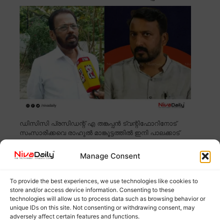
ഡിസിസി പ്രസിഡന്റ് എ തങ്കപ്പൻ ട്വന്റിഫോറിനോട്
സംസാരിക്കവെ രാഹുൽ മാങ്കൂട്ടത്തിൽ ഇനി പാലക്കാട്
Read more
Manage Consent
ഷാഫി പറമ്പിൽ പാലക്കാട്ടുകാരെ വഞ്ചിച്ചു;
To provide the best experiences, we use technologies like cookies to
രാഹുലിന് ഒളിവിൽ കഴിയാൻ സഹായം
store and/or access device information. Consenting to these
നൽകുന്നത് കോൺഗ്രസെന്ന് ആരോപണം
technologies will allow us to process data such as browsing behavior or
unique IDs on this site. Not consenting or withdrawing consent, may
adversely affect certain features and functions.