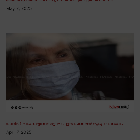
കോഴിയിറച്ചി കഴിക്കുന്നവരിൽ ക്യാൻസർ സാധ്യത കൂടുതലെന്ന് പഠനം
May 2, 2025
കോവിഡിനു ശേഷം ശ്വാസതടസ്സമോ? ഈ ഭക്ഷണങ്ങൾ ആശ്വാസം നൽകും
April 7, 2025