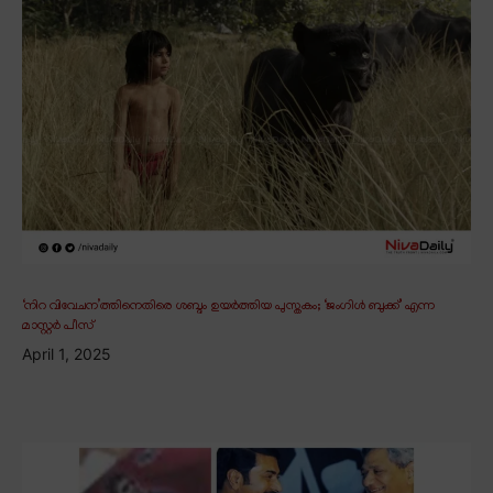
‘നിറ വിവേചന’ത്തിനെതിരെ ശബ്ദം ഉയർത്തിയ പുസ്തകം; ‘ജംഗിൾ ബുക്ക്’ എന്ന
മാസ്റ്റർ പീസ്
April 1, 2025