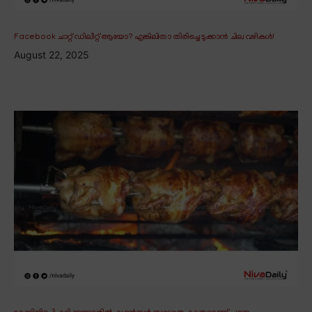
Facebook ചാറ്റ് ഡിലീറ്റ് ആയോ? എങ്കിലിതാ തിരിച്ചെടുക്കാൻ ചില വഴികൾ!
August 22, 2025