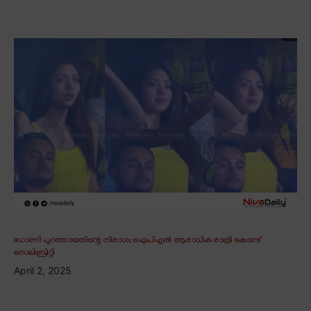
ധോണി പുറത്തായതിന്റെ നിരാശ; ഐപിഎൽ ആരാധിക രാത്രി കൊണ്ട്
സെലിബ്രിറ്റി
April 2, 2025