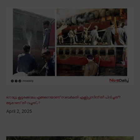
ഗോധ്ര കൂട്ടക്കൊല; എങ്ങനെയാണ് സബർമതി എക്സ്പ്രസിന് തീ പിടിച്ചത്?
ആരാണ് തീ വച്ചത്..?
April 2, 2025