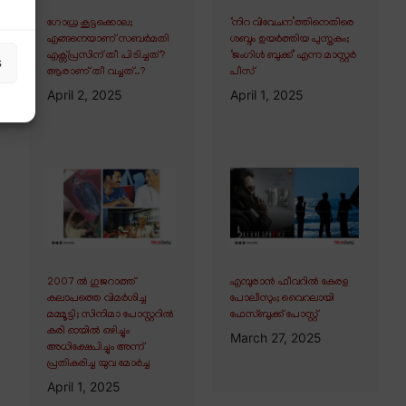
ഗോധ്ര കൂട്ടക്കൊല;
‘നിറ വിവേചന’ത്തിനെതിരെ
എങ്ങനെയാണ് സബർമതി
ശബ്ദം ഉയർത്തിയ പുസ്തകം;
എക്സ്പ്രസിന് തീ പിടിച്ചത്?
‘ജംഗിൾ ബുക്ക്’ എന്ന മാസ്റ്റർ
s
ആരാണ് തീ വച്ചത്..?
പീസ്
April 2, 2025
April 1, 2025
2007 ൽ ഗുജറാത്ത്
എമ്പുരാൻ ഫീവറിൽ കേരള
കലാപത്തെ വിമർശിച്ച
പോലീസും; വൈറലായി
മമ്മൂട്ടി; സിനിമാ പോസ്റ്ററിൽ
ഫേസ്ബുക്ക് പോസ്റ്റ്
കരി ഓയിൽ ഒഴിച്ചും
March 27, 2025
അധിക്ഷേപിച്ചും അന്ന്
പ്രതികരിച്ച യുവ മോർച്ച
April 1, 2025