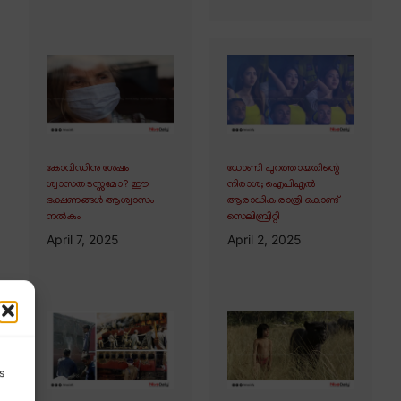
കോവിഡിനു ശേഷം
ധോണി പുറത്തായതിന്റെ
ശ്വാസതടസ്സമോ? ഈ
നിരാശ; ഐപിഎൽ
ഭക്ഷണങ്ങൾ ആശ്വാസം
ആരാധിക രാത്രി കൊണ്ട്
നൽകും
സെലിബ്രിറ്റി
April 7, 2025
April 2, 2025
s