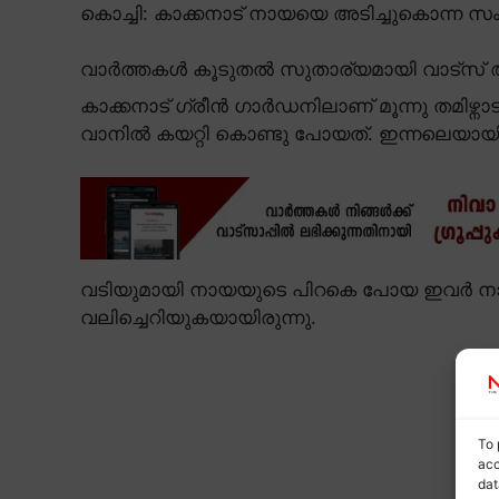
കൊച്ചി: കാക്കനാട് നായയെ അടിച്ചുകൊന്ന സ
വാർത്തകൾ കൂടുതൽ സുതാര്യമായി വാട്സ് ആ
കാക്കനാട് ഗ്രീൻ ഗാർഡനിലാണ് മൂന്നു തമിഴ്നാ
വാനിൽ കയറ്റി കൊണ്ടു പോയത്. ഇന്നലെയായിര
വടിയുമായി നായയുടെ പിറകെ പോയ ഇവർ നായയെ വല
വലിച്ചെറിയുകയായിരുന്നു.
To 
acc
dat