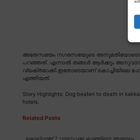
wit
അതേസമയം നഗരസഭയുടെ അനുമതിയോടെയാണ് 
പറഞ്ഞത്. എന്നാൽ തങ്ങൾ ആർക്കും അനുവാദം 
വ്യക്തമാക്കി.ഇതോടെയാണ് കൊച്ചിയിലെ ഹോട
എത്തിയത്.
Story Highlights: Dog beaten to death in kakk
hotels.
Related Posts
കൊല്ലത്ത് 2 വയസ്സുള്ള കുഞ്ഞിനെ അമ്മയും