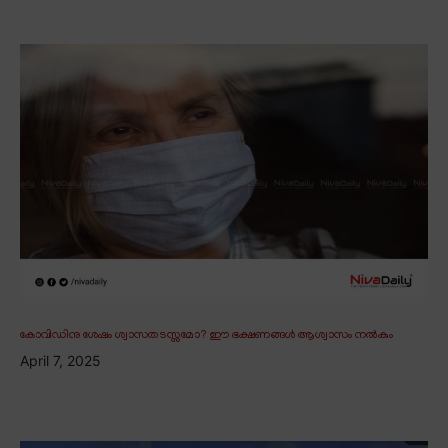
കോവിഡിനു ശേഷം ശ്വാസതടസ്സമോ? ഈ ഭക്ഷണങ്ങൾ ആശ്വാസം നൽകും
April 7, 2025