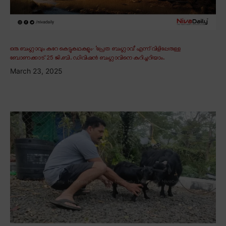
ഒരു ബംഗ്ലാവും കുറേ കെട്ടുകഥകളും∙ ‘പ്രേത ബംഗ്ലാവ്’ എന്ന് വിളിപ്പേരുള്ള
ബോണക്കാട് 25 ജി.ബി. ഡിവിഷൻ ബംഗ്ലാവിനെ കുറിച്ചറിയാം.
March 23, 2025