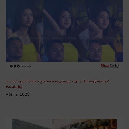
ധോണി പുറത്തായതിന്റെ നിരാശ; ഐപിഎൽ ആരാധിക രാത്രി കൊണ്ട്
സെലിബ്രിറ്റി
April 2, 2025