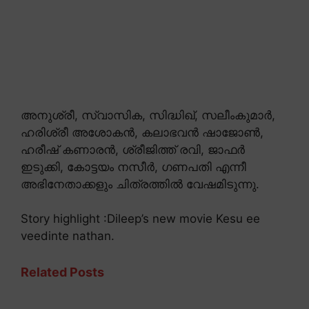
അനുശ്രീ, സ്വാസിക, സിദ്ധിഖ്, സലീംകുമാർ,
ഹരിശ്രീ അശോകൻ, കലാഭവൻ ഷാജോൺ,
ഹരീഷ് കണാരൻ, ശ്രീജിത്ത് രവി, ജാഫർ
ഇടുക്കി, കോട്ടയം നസീർ, ഗണപതി എന്നീ
അഭിനേതാക്കളും ചിത്രത്തിൽ വേഷമിടുന്നു.
Story highlight :Dileep’s new movie Kesu ee
veedinte nathan.
Related Posts