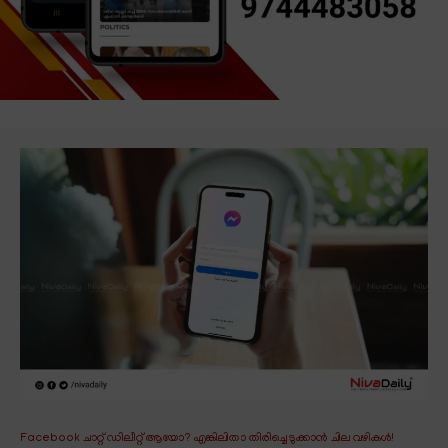
Facebook ചാറ്റ് ഡിലീറ്റ് ആയോ? എങ്കിലിതാ തിരിച്ചെടുക്കാൻ ചില വഴികൾ!