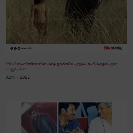
‘നിറ വിവേചന’ത്തിനെതിരെ ശബ്ദം ഉയർത്തിയ പുസ്തകം; ‘ജംഗിൾ ബുക്ക്’ എന്ന
മാസ്റ്റർ പീസ്
April 1, 2025