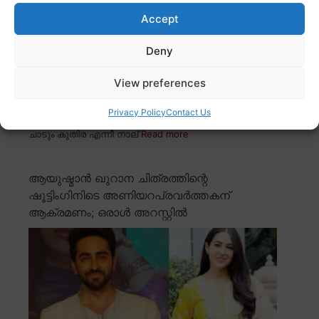
Accept
Deny
View preferences
Privacy Policy
Contact Us
സുമതി വളവ്, സർക്കീട്ട്, ഹൃദയപൂർവ്വം, ഓടും കുതിര
ചാടും കുതിര എന്നീ നാല്
Read more
ആയുഷ്മാൻ ഖുറാന ചിത്രത്തിന്റെ
ഷൂട്ടിംഗിനിടെ അണിയറപ്രവർത്തകന്
ആക്രമണം; ഒരാൾ അറസ്റ്റിൽ