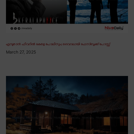
എമ്പുരാൻ ഫീവറിൽ കേരള പോലീസും; വൈറലായി ഫേസ്ബുക്ക് പോസ്റ്റ്
March 27, 2025