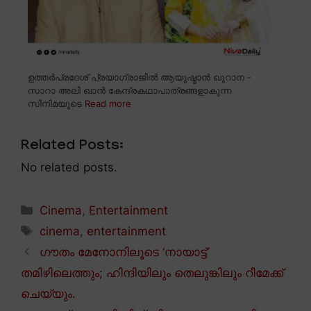
ഉത്തർപ്രദേശ് പ്രയാഗ്രാജിൽ ആയുഷ്മാൻ ഖുറാന -
സാറാ അലി ഖാൻ കേന്ദ്രകഥാപാത്രങ്ങളാകുന്ന
സിനിമയുടെ
Read more
Related Posts:
No related posts.
Categories
Cinema
,
Entertainment
Tags
cinema
,
entertainment
ഗൗതം മേനോനിലൂടെ ‘നായാട്ട്’
തമിഴിലെത്തും; ഹിന്ദിയിലും തെലുങ്കിലും റീമേക്ക്
ചെയ്യും.