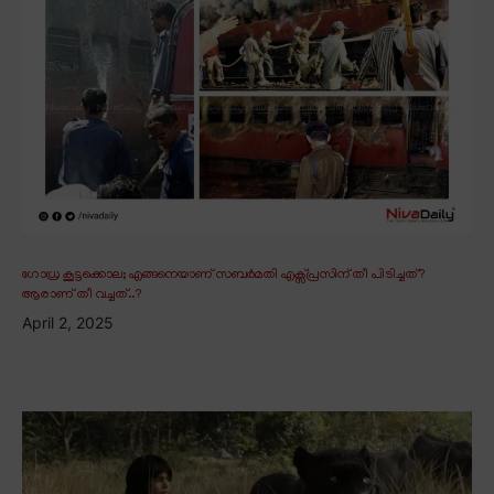
ഗോധ്ര കൂട്ടക്കൊല; എങ്ങനെയാണ് സബർമതി എക്സ്പ്രസിന് തീ പിടിച്ചത്?
ആരാണ് തീ വച്ചത്..?
April 2, 2025