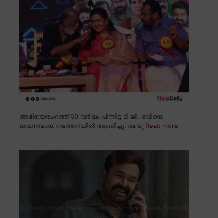
അഭിനയരംഗത്ത് 50 വർഷം പിന്നിട്ട ടി.ജി. രവിയെ
ജന്മനാടായ നടത്തറയിൽ ആദരിച്ചു. രണ്ടു
Read more