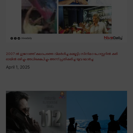
2007 ൽ ഗുജറാത്ത് കലാപത്തെ വിമർശിച്ച മമ്മൂട്ടി; സിനിമാ പോസ്റ്ററിൽ കരി
ഓയിൽ ഒഴിച്ചും അധിക്ഷേപിച്ചും അന്ന് പ്രതികരിച്ച യുവ മോർച്ച
April 1, 2025