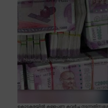
കൊടകരയിൽ കള്ളപ്പണ കവർച്ച നടന്നതിനുശേഷം