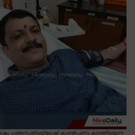
 പത്തനംതിട്ടയിലേക്ക് കുഴൽപ്പണം കടത്തിയെന്ന