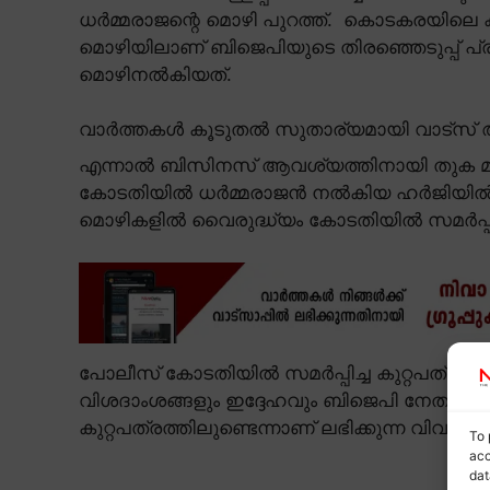
ധർമ്മരാജന്റെ മൊഴി പുറത്ത്. കൊടകരയിലെ
മൊഴിയിലാണ് ബിജെപിയുടെ തിരഞ്ഞെടുപ്പ് 
മൊഴിനൽകിയത്.
വാർത്തകൾ കൂടുതൽ സുതാര്യമായി വാട്സ് ആ
എന്നാൽ ബിസിനസ് ആവശ്യത്തിനായി തുക മാ
കോടതിയിൽ ധർമ്മരാജൻ നൽകിയ ഹർജിയിൽ 
മൊഴികളിൽ വൈരുദ്ധ്യം കോടതിയിൽ സമർപ്പിച്ച റി
പോലീസ് കോടതിയിൽ സമർപ്പിച്ച കുറ്റപത്ര
വിശദാംശങ്ങളും ഇദ്ദേഹവും ബിജെപി നേതാവ് കെ
കുറ്റപത്രത്തിലുണ്ടെന്നാണ് ലഭിക്കുന്ന വിവരം.
To 
acc
dat