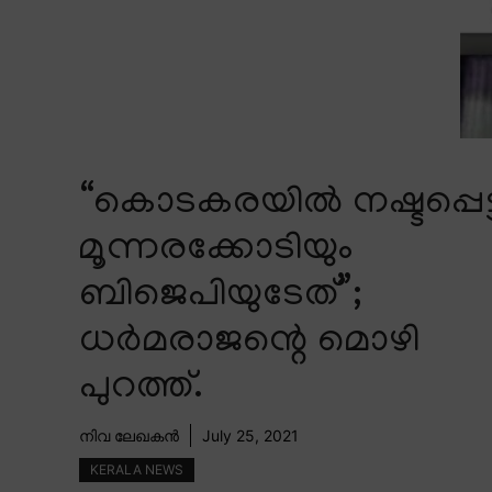
“കൊടകരയിൽ നഷ്ടപ്പെട്
മൂന്നരക്കോടിയും
ബിജെപിയുടേത്”;
ധർമരാജന്റെ മൊഴി
പുറത്ത്.
നിവ ലേഖകൻ
July 25, 2021
KERALA NEWS