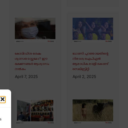
കോവിഡിനു ശേഷം
ധോണി പുറത്തായതിന്റെ
ശ്വാസതടസ്സമോ? ഈ
നിരാശ; ഐപിഎൽ
ഭക്ഷണങ്ങൾ ആശ്വാസം
ആരാധിക രാത്രി കൊണ്ട്
നൽകും
സെലിബ്രിറ്റി
April 7, 2025
April 2, 2025
s