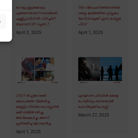
ഗോധ്ര കൂട്ടക്കൊല;
‘നിറ വിവേചന’ത്തിനെതിരെ
എങ്ങനെയാണ് സബർമതി
ശബ്ദം ഉയർത്തിയ പുസ്തകം;
എക്സ്പ്രസിന് തീ പിടിച്ചത്?
‘ജംഗിൾ ബുക്ക്’ എന്ന മാസ്റ്റർ
s
ആരാണ് തീ വച്ചത്..?
പീസ്
April 2, 2025
April 1, 2025
2007 ൽ ഗുജറാത്ത്
എമ്പുരാൻ ഫീവറിൽ കേരള
കലാപത്തെ വിമർശിച്ച
പോലീസും; വൈറലായി
മമ്മൂട്ടി; സിനിമാ പോസ്റ്ററിൽ
ഫേസ്ബുക്ക് പോസ്റ്റ്
കരി ഓയിൽ ഒഴിച്ചും
March 27, 2025
അധിക്ഷേപിച്ചും അന്ന്
പ്രതികരിച്ച യുവ മോർച്ച
April 1, 2025