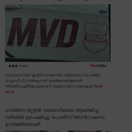
സംസ്ഥാനത്ത് ഇന്റർനാഷണൽ ഡ്രൈവിംഗ് പെർമിറ്റ്
(ഐഡിപി) നൽകുന്നത് താൽക്കാലികമായി
നിർത്തിവച്ചിരിക്കുകയാണ്. ലൈസൻസ് രേഖകൾ
Read
more
വെഞ്ഞാറമൂട്ടിൽ വയോധികയെ ആക്രമിച്ച്
വഴിയിൽ ഉപേക്ഷിച്ചു; പോലീസ് അന്വേഷണം
ഊർജ്ജിതമാക്കി