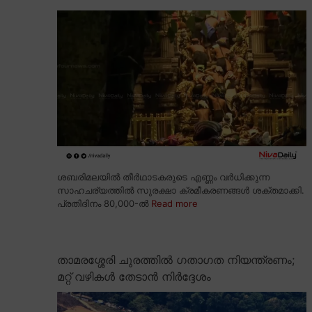
ശബരിമലയിൽ തീർഥാടകരുടെ എണ്ണം വർധിക്കുന്ന
സാഹചര്യത്തിൽ സുരക്ഷാ ക്രമീകരണങ്ങൾ ശക്തമാക്കി.
പ്രതിദിനം 80,000-ൽ
Read more
താമരശ്ശേരി ചുരത്തിൽ ഗതാഗത നിയന്ത്രണം;
മറ്റ് വഴികൾ തേടാൻ നിർദ്ദേശം