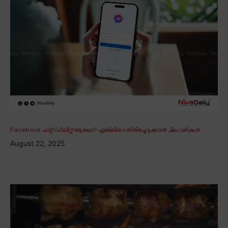
Facebook ചാറ്റ് ഡിലീറ്റ് ആയോ? എങ്കിലിതാ തിരിച്ചെടുക്കാൻ ചില വഴികൾ!
August 22, 2025