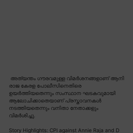
അത്യന്തം ഗൗരവമുള്ള വിമർശനങ്ങളാണ് ആനി
രാജ കേരള പോലീസിനെതിരെ
ഉയർത്തിയതെന്നും സംസ്ഥാന ഘടകവുമായി
ആലോചിക്കാതെയാണ് പ്രസ്താവനകൾ
നടത്തിയതെന്നും വനിതാ നേതാക്കളും
വിമർശിച്ചു.
Story Highlights: CPI against Annie Raja and D