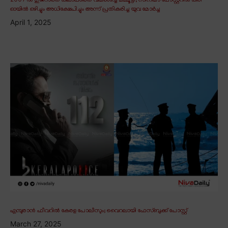
2007 ൽ ഗുജറാത്ത് കലാപത്തെ വിമർശിച്ച മമ്മൂട്ടി; സിനിമാ പോസ്റ്ററിൽ കരി
ഓയിൽ ഒഴിച്ചും അധിക്ഷേപിച്ചും അന്ന് പ്രതികരിച്ച യുവ മോർച്ച
April 1, 2025
എമ്പുരാൻ ഫീവറിൽ കേരള പോലീസും; വൈറലായി ഫേസ്ബുക്ക് പോസ്റ്റ്
March 27, 2025