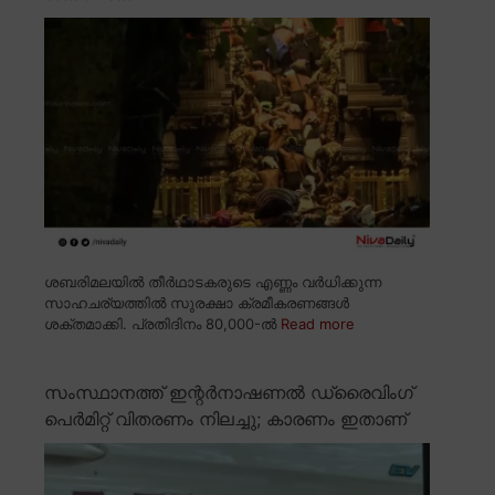
ശബരിമലയിൽ തീർഥാടകരുടെ എണ്ണം വർധിക്കുന്ന
സാഹചര്യത്തിൽ സുരക്ഷാ ക്രമീകരണങ്ങൾ
ശക്തമാക്കി. പ്രതിദിനം 80,000-ൽ
Read more
സംസ്ഥാനത്ത് ഇന്റർനാഷണൽ ഡ്രൈവിംഗ്
പെർമിറ്റ് വിതരണം നിലച്ചു; കാരണം ഇതാണ്