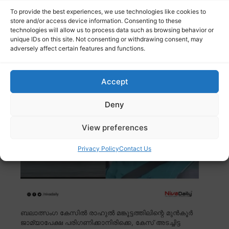
ക്രിസ്മസ്, പുതുവത്സരാഘോഷങ്ങൾ പ്രമാണിച്ച് ക്ഷേമ
To provide the best experiences, we use technologies like cookies to
പെൻഷൻ നേരത്തെ വിതരണം ചെയ്യാൻ സർക്കാർ
store and/or access device information. Consenting to these
തീരുമാനിച്ചു.
Read more
technologies will allow us to process data such as browsing behavior or
unique IDs on this site. Not consenting or withdrawing consent, may
adversely affect certain features and functions.
രാഹുൽ മങ്കൂട്ടത്തിലിന്റെ മുൻകൂർ
ജാമ്യാപേക്ഷ; അടച്ചിട്ട കോടതിയിൽ വാദം
കേൾക്കണമെന്ന് അതിജീവിത
Accept
Deny
View preferences
Privacy Policy
Contact Us
ബലാത്സംഗ കേസിൽ രാഹുൽ മങ്കൂട്ടത്തിലിന്റെ മുൻകൂർ
ജാമ്യാപേക്ഷ പരിഗണിക്കാനിരിക്കെ, കേസ് അടച്ചിട്ട