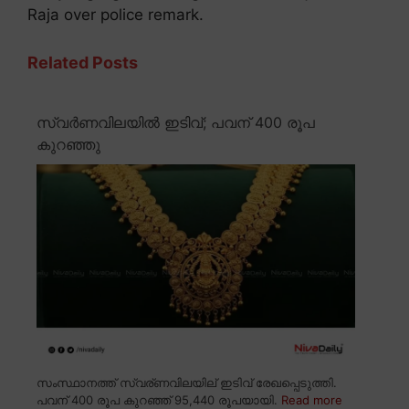
Raja over police remark.
Related Posts
സ്വർണവിലയിൽ ഇടിവ്; പവന് 400 രൂപ
കുറഞ്ഞു
സംസ്ഥാനത്ത് സ്വര്ണവിലയില് ഇടിവ് രേഖപ്പെടുത്തി.
പവന് 400 രൂപ കുറഞ്ഞ് 95,440 രൂപയായി.
Read more