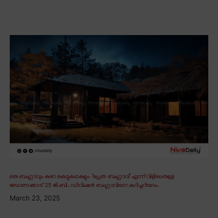
ഒരു ബംഗ്ലാവും കുറേ കെട്ടുകഥകളും∙ ‘പ്രേത ബംഗ്ലാവ്’ എന്ന് വിളിപ്പേരുള്ള
ബോണക്കാട് 25 ജി.ബി. ഡിവിഷൻ ബംഗ്ലാവിനെ കുറിച്ചറിയാം.
March 23, 2025