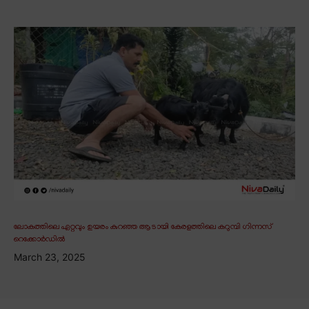
ലോകത്തിലെ ഏറ്റവും ഉയരം കുറഞ്ഞ ആടായി കേരളത്തിലെ കറുമ്പി ഗിന്നസ്
റെക്കോർഡിൽ
March 23, 2025