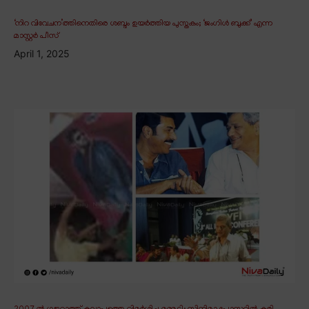
‘നിറ വിവേചന’ത്തിനെതിരെ ശബ്ദം ഉയർത്തിയ പുസ്തകം; ‘ജംഗിൾ ബുക്ക്’ എന്ന
മാസ്റ്റർ പീസ്
April 1, 2025