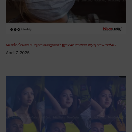
കോവിഡിനു ശേഷം ശ്വാസതടസ്സമോ? ഈ ഭക്ഷണങ്ങൾ ആശ്വാസം നൽകും
April 7, 2025