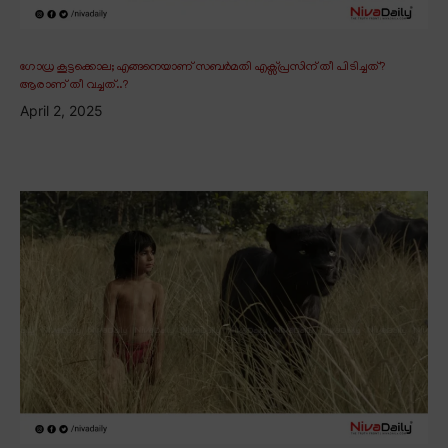
ഗോധ്ര കൂട്ടക്കൊല; എങ്ങനെയാണ് സബർമതി എക്സ്പ്രസിന് തീ പിടിച്ചത്?
ആരാണ് തീ വച്ചത്..?
April 2, 2025