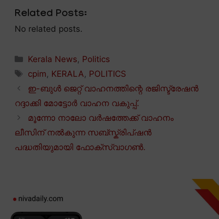
Related Posts:
No related posts.
Categories
Kerala News
,
Politics
Tags
cpim
,
KERALA
,
POLITICS
ഇ-ബുൾ ജെറ്റ് വാഹനത്തിന്റെ രജിസ്ട്രേഷൻ
റദ്ദാക്കി മോട്ടോർ വാഹന വകുപ്പ്.
മൂന്നോ നാലോ വർഷത്തേക്ക് വാഹനം
ലീസിന് നൽകുന്ന സബ്സ്ക്രിപ്ഷൻ
പദ്ധതിയുമായി ഫോക്സ്വാഗൺ.