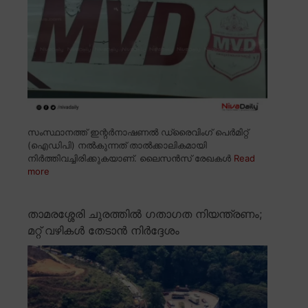
സംസ്ഥാനത്ത് ഇന്റർനാഷണൽ ഡ്രൈവിംഗ് പെർമിറ്റ്
(ഐഡിപി) നൽകുന്നത് താൽക്കാലികമായി
നിർത്തിവച്ചിരിക്കുകയാണ്. ലൈസൻസ് രേഖകൾ
Read
more
താമരശ്ശേരി ചുരത്തിൽ ഗതാഗത നിയന്ത്രണം;
മറ്റ് വഴികൾ തേടാൻ നിർദ്ദേശം