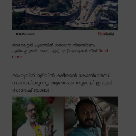
താമരശ്ശേരി ചുരത്തിൽ ഗതാഗത നിയന്ത്രണം
ഏർപ്പെടുത്തി. ആറ്, ഏഴ്, എട്ട് വളവുകൾ വീതി
Read
more
രാഹുലിന് ഒളിവിൽ കഴിയാൻ കോൺഗ്രസ്
സഹായിക്കുന്നു; ആരോപണവുമായി ഇ.എൻ.
സുരേഷ് ബാബു