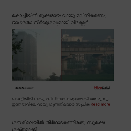
കൊച്ചിയിൽ രൂക്ഷമായ വായു മലിനീകരണം;
ജാഗ്രതാ നിർദ്ദേശവുമായി വിദഗ്ദ്ധർ
കൊച്ചിയിൽ വായു മലിനീകരണം രൂക്ഷമായി തുടരുന്നു.
ഇന്ന് രാവിലെ വായു ഗുണനിലവാര സൂചിക
Read more
ശബരിമലയിൽ തീർഥാടകത്തിരക്ക്; സുരക്ഷ
ശക്തമാക്കി