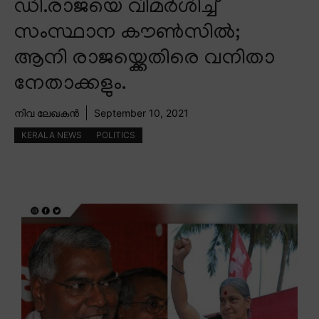
ഡി.രാജയെ വിമർശിച്ച്
സംസ്ഥാന കൗൺസിൽ;
ആനി രാജയ്ക്കെതിരെ വനിതാ
നേതാക്കളും.
നിവ ലേഖകൻ
September 10, 2021
KERALA NEWS
POLITICS