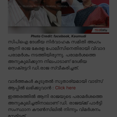
Photo Credit: facebook, Kaumudi
സിപിഐ ദേശീയ നിർവാഹക സമിതി അംഗം
ആനി രാജ കേരള പോലീസിനെതിരായി വിവാദ
പരാമർശം നടത്തിയിരുന്നു. പരാമർശത്തെ
അനുകൂലിക്കുന്ന നിലപാടാണ് ദേശീയ
സെക്രട്ടറി ഡി.രാജ സ്വീകരിച്ചത്.
വാർത്തകൾ കൂടുതൽ സുതാര്യമായി വാട്സ്
ആപ്പിൽ ലഭിക്കുവാൻ :
Click here
ഇത്തരത്തിൽ ആനി രാജയുടെ പരാമർശത്തെ
അനുകൂലിച്ചതിനാലാണ് ഡി. രാജയ്ക്ക് പാർട്ടി
സംസ്ഥാന കൗൺസിലിൽ നിന്നും വിമർശനം
നേരിട്ടത്.