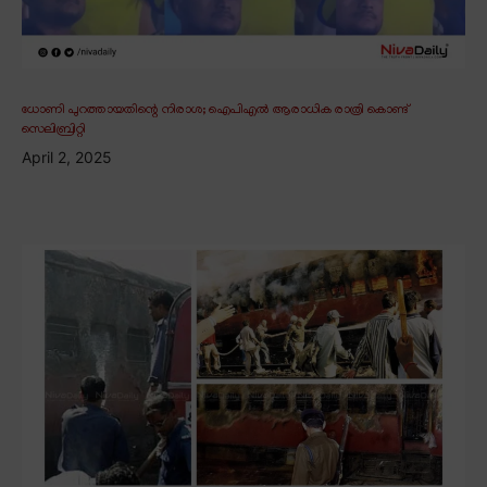
ധോണി പുറത്തായതിന്റെ നിരാശ; ഐപിഎൽ ആരാധിക രാത്രി കൊണ്ട്
സെലിബ്രിറ്റി
April 2, 2025