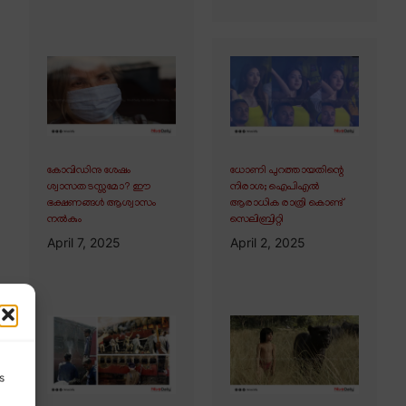
കോവിഡിനു ശേഷം
ധോണി പുറത്തായതിന്റെ
ശ്വാസതടസ്സമോ? ഈ
നിരാശ; ഐപിഎൽ
ഭക്ഷണങ്ങൾ ആശ്വാസം
ആരാധിക രാത്രി കൊണ്ട്
നൽകും
സെലിബ്രിറ്റി
April 7, 2025
April 2, 2025
s