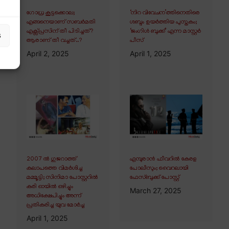
ഗോധ്ര കൂട്ടക്കൊല;
‘നിറ വിവേചന’ത്തിനെതിരെ
എങ്ങനെയാണ് സബർമതി
ശബ്ദം ഉയർത്തിയ പുസ്തകം;
എക്സ്പ്രസിന് തീ പിടിച്ചത്?
‘ജംഗിൾ ബുക്ക്’ എന്ന മാസ്റ്റർ
s
ആരാണ് തീ വച്ചത്..?
പീസ്
April 2, 2025
April 1, 2025
2007 ൽ ഗുജറാത്ത്
എമ്പുരാൻ ഫീവറിൽ കേരള
കലാപത്തെ വിമർശിച്ച
പോലീസും; വൈറലായി
മമ്മൂട്ടി; സിനിമാ പോസ്റ്ററിൽ
ഫേസ്ബുക്ക് പോസ്റ്റ്
കരി ഓയിൽ ഒഴിച്ചും
March 27, 2025
അധിക്ഷേപിച്ചും അന്ന്
പ്രതികരിച്ച യുവ മോർച്ച
April 1, 2025