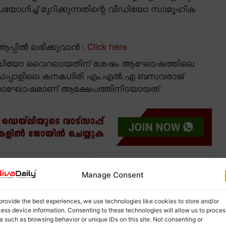
ഗിച്ച് മുറിക്കുന്നതിന്റെ വീഡിയോ സാമൂഹിക
പ്പിൽ ലഭിക്കുവാൻ :
Click here
വീഡിയോ വൈറലായതിന് ശേഷം ആഘോഷത്തിലെ
. കൊപ്പാളിലെ കനകഗിരി എം.എൽ.എ ബസവരാജ്
ദിനാഘോഷമാണ് ആക്ഷേപത്തിനിടയായത്.
Manage Consent
provide the best experiences, we use technologies like cookies to store and/or
ess device information. Consenting to these technologies will allow us to proces
a such as browsing behavior or unique IDs on this site. Not consenting or