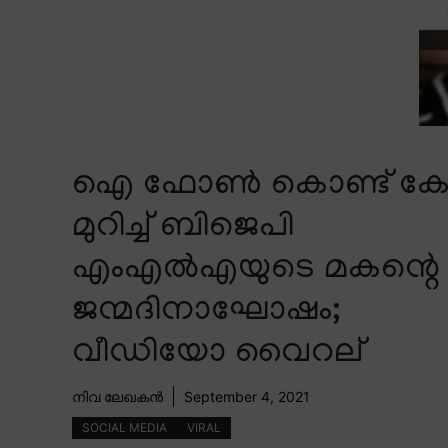
ഐ ഫോൺ കൊണ്ട് കേക
മുറിച്ച് ബിജെപി
എംഎൽഎയുടെ മകന്റെ
ജന്മദിനാഘോഷം;
വീഡിയോ വൈറല്
നിവ ലേഖകൻ
September 4, 2021
SOCIAL MEDIA
VIRAL