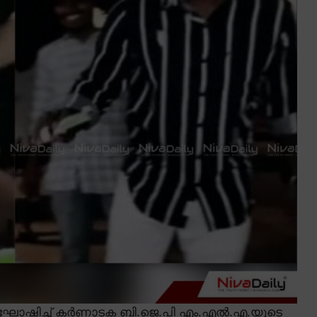
ം ആഘോഷിച്ച് കർണാടക ബി.ജെ.പി എം.എൽ.എ.യുടെ