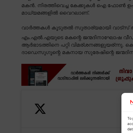
മകൻ. നിരത്തിവെച്ച കേക്കുകൾ ഐ ഫോൺ ഉപയോ
മാധ്യമങ്ങളിൽ വൈറലാണ്.
വാർത്തകൾ കൂടുതൽ സുതാര്യമായി വാട്സ് ആ
എം.എൽ.എയുടെ മകന്റെ ജന്മദിനാഘോഷ 
ആർഭാടത്തിനെ പറ്റി വിമര്ശനങ്ങളുയര്ന്നു
ദാഡെസുഗൂന്റെ മകനായ സുരേഷിന്റെ ജന്മ
To 
acc
dat