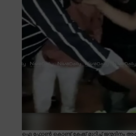
ഐ ഫോൺ കൊണ്ട് കേക്ക് മുറിച്ച് ജന്മദിന