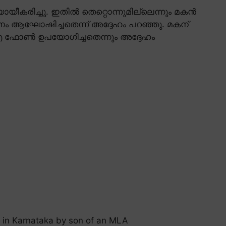
യീകരിച്ചു. ഇതിൽ തെറ്റൊന്നുമില്ലെന്നും മകൻ
ിനം ആഘോഷിച്ചതെന്ന് അദ്ദേഹം പറഞ്ഞു. മകന്
് ഐ ഫോൺ ഉപയോഗിച്ചതെന്നും അദ്ദേഹം
ne in Karnataka by son of an MLA