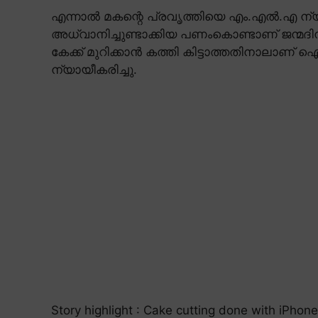
എന്നാൽ മകന്റെ പ്രവൃത്തിയെ എം.എൽ.എ ന്യാ
അധ്വാനിച്ചുണ്ടാക്കിയ പണംകൊണ്ടാണ് ജന്മദ
കേക്ക് മുറിക്കാൻ കത്തി കിട്ടാത്തതിനാലാണ
ന്യായീകരിച്ചു.
Story highlight : Cake cutting done with iPho