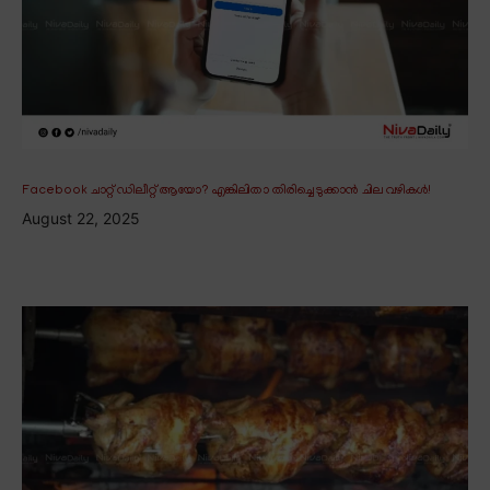
Facebook ചാറ്റ് ഡിലീറ്റ് ആയോ? എങ്കിലിതാ തിരിച്ചെടുക്കാൻ ചില വഴികൾ!
August 22, 2025