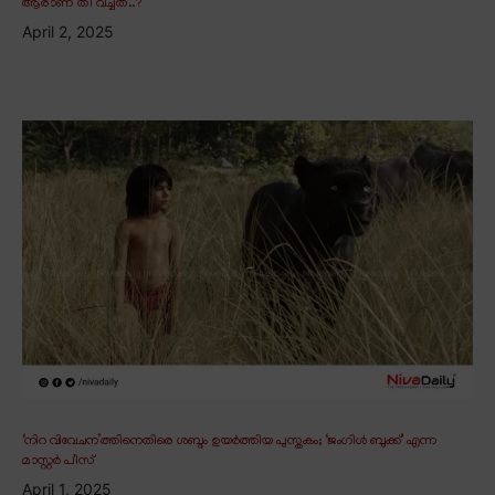
ആരാണ് തീ വച്ചത്..?
April 2, 2025
‘നിറ വിവേചന’ത്തിനെതിരെ ശബ്ദം ഉയർത്തിയ പുസ്തകം; ‘ജംഗിൾ ബുക്ക്’ എന്ന
മാസ്റ്റർ പീസ്
April 1, 2025