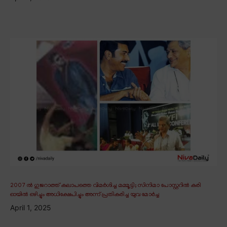
2007 ൽ ഗുജറാത്ത് കലാപത്തെ വിമർശിച്ച മമ്മൂട്ടി; സിനിമാ പോസ്റ്ററിൽ കരി
ഓയിൽ ഒഴിച്ചും അധിക്ഷേപിച്ചും അന്ന് പ്രതികരിച്ച യുവ മോർച്ച
April 1, 2025