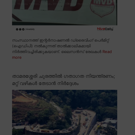
സംസ്ഥാനത്ത് ഇന്റർനാഷണൽ ഡ്രൈവിംഗ് പെർമിറ്റ്
(ഐഡിപി) നൽകുന്നത് താൽക്കാലികമായി
നിർത്തിവച്ചിരിക്കുകയാണ്. ലൈസൻസ് രേഖകൾ
Read
more
താമരശ്ശേരി ചുരത്തിൽ ഗതാഗത നിയന്ത്രണം;
മറ്റ് വഴികൾ തേടാൻ നിർദ്ദേശം