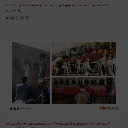
ധോണി പുറത്തായതിന്റെ നിരാശ; ഐപിഎൽ ആരാധിക രാത്രി കൊണ്ട്
സെലിബ്രിറ്റി
April 2, 2025
ഗോധ്ര കൂട്ടക്കൊല; എങ്ങനെയാണ് സബർമതി എക്സ്പ്രസിന് തീ പിടിച്ചത്?