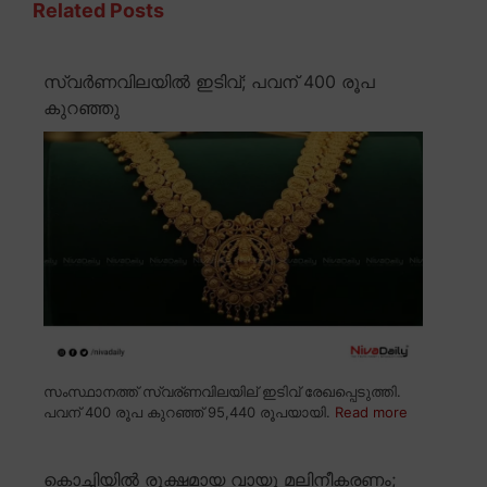
Related Posts
സ്വർണവിലയിൽ ഇടിവ്; പവന് 400 രൂപ
കുറഞ്ഞു
സംസ്ഥാനത്ത് സ്വര്ണവിലയില് ഇടിവ് രേഖപ്പെടുത്തി.
പവന് 400 രൂപ കുറഞ്ഞ് 95,440 രൂപയായി.
Read more
കൊച്ചിയിൽ രൂക്ഷമായ വായു മലിനീകരണം;