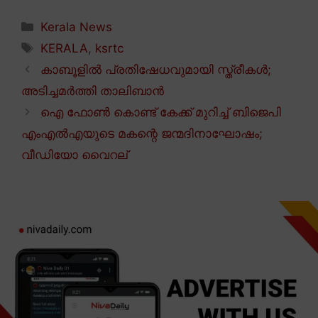
Categories
Kerala News
Tags
KERALA
,
ksrtc
കാബൂളിൽ പ്രതിഷേധവുമായി സ്ത്രീകൾ;
അടിച്ചമർത്തി താലിബാൻ
ഐ ഫോൺ കൊണ്ട് കേക്ക് മുറിച്ച് ബിജെപി
എംഎൽഎയുടെ മകന്റെ ജന്മദിനാഘോഷം;
വീഡിയോ വൈറല്