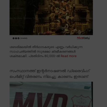
ശബരിമലയിൽ തീർഥാടകരുടെ എണ്ണം വർധിക്കുന്ന
സാഹചര്യത്തിൽ സുരക്ഷാ ക്രമീകരണങ്ങൾ
ശക്തമാക്കി. പ്രതിദിനം 80,000-ൽ
Read more
സംസ്ഥാനത്ത് ഇന്റർനാഷണൽ ഡ്രൈവിംഗ്
പെർമിറ്റ് വിതരണം നിലച്ചു; കാരണം ഇതാണ്