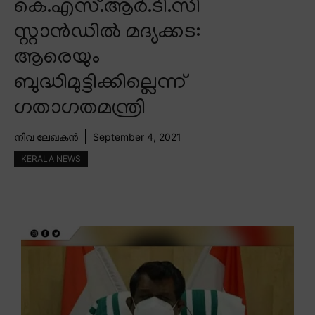
കെ.എസ്.ആർ.ടി.സി
സ്റ്റാൻഡിൽ മദ്യക്കട:
ആരെയും
ബുദ്ധിമുട്ടിക്കില്ലെന്ന്
ഗതാഗതമന്ത്രി
നിവ ലേഖകൻ
September 4, 2021
KERALA NEWS