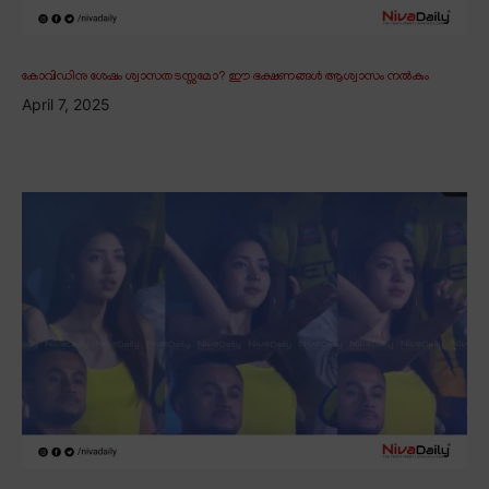
കോവിഡിനു ശേഷം ശ്വാസതടസ്സമോ? ഈ ഭക്ഷണങ്ങൾ ആശ്വാസം നൽകും
April 7, 2025