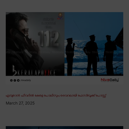
എമ്പുരാൻ ഫീവറിൽ കേരള പോലീസും; വൈറലായി ഫേസ്ബുക്ക് പോസ്റ്റ്
March 27, 2025