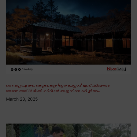
ഒരു ബംഗ്ലാവും കുറേ കെട്ടുകഥകളും∙ ‘പ്രേത ബംഗ്ലാവ്’ എന്ന് വിളിപ്പേരുള്ള
ബോണക്കാട് 25 ജി.ബി. ഡിവിഷൻ ബംഗ്ലാവിനെ കുറിച്ചറിയാം.
March 23, 2025