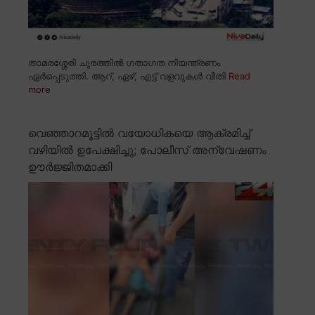
താമരശ്ശേരി ചുരത്തിൽ ഗതാഗത നിയന്ത്രണം
ഏർപ്പെടുത്തി. ആറ്, ഏഴ്, എട്ട് വളവുകൾ വീതി
Read
more
വെഞ്ഞാറമൂട്ടിൽ വയോധികയെ ആക്രമിച്ച്
വഴിയിൽ ഉപേക്ഷിച്ചു; പോലീസ് അന്വേഷണം
ഊർജ്ജിതമാക്കി