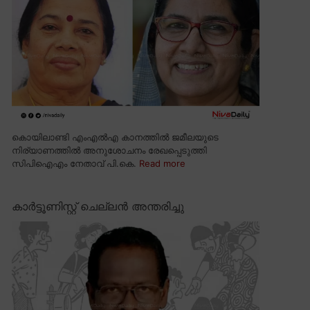
കൊയിലാണ്ടി എംഎൽഎ കാനത്തിൽ ജമീലയുടെ
നിര്യാണത്തിൽ അനുശോചനം രേഖപ്പെടുത്തി
സിപിഐഎം നേതാവ് പി.കെ.
Read more
കാർട്ടൂണിസ്റ്റ് ചെല്ലൻ അന്തരിച്ചു