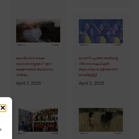
കോവിഡിനു ശേഷം
ധോണി പുറത്തായതിന്റെ
ശ്വാസതടസ്സമോ? ഈ
നിരാശ; ഐപിഎൽ
ഭക്ഷണങ്ങൾ ആശ്വാസം
ആരാധിക രാത്രി കൊണ്ട്
നൽകും
സെലിബ്രിറ്റി
April 7, 2025
April 2, 2025
s