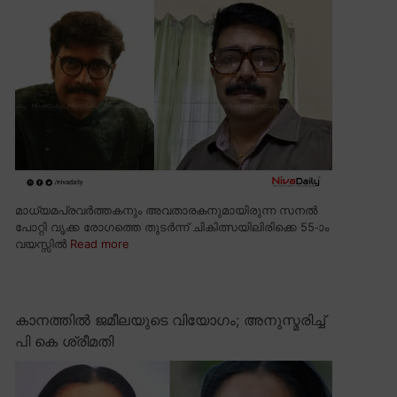
മാധ്യമപ്രവർത്തകനും അവതാരകനുമായിരുന്ന സനൽ
പോറ്റി വൃക്ക രോഗത്തെ തുടർന്ന് ചികിത്സയിലിരിക്കെ 55-ാം
വയസ്സിൽ
Read more
കാനത്തിൽ ജമീലയുടെ വിയോഗം; അനുസ്മരിച്ച്
പി കെ ശ്രീമതി