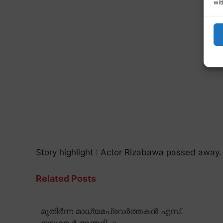
wit
Story highlight : Actor Rizabawa passed away.
Related Posts
മുതിർന്ന മാധ്യമപ്രവർത്തകൻ എസ്.
ജയശങ്കർ അന്തരിച്ചു