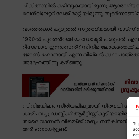
ചികിത്സയിൽ കഴിയുകയായിരുന്നു.ആരോഗ്യന
വെൻ്റിലേറ്ററിലേക്ക് മാറ്റിയിരുന്നു.തുടർന്നാണ
വാർത്തകൾ കൂടുതൽ സുതാര്യമായി വാട്സ് ആ
1990ൽ പുറത്തിറങ്ങിയ ഡോക്ടർ പശുപതി എന്
റിസബാവ ഇന്നസെൻ്റ് സിനിമ ലോകത്തേക്ക് ച
ജോൺ ഹോനായി എന്ന വില്ലൻ കഥാപാത്രത്തി
അദ്ദേഹത്തിനു കഴിഞ്ഞു.
സിനിമയിലും സീരിയലിലുമായി നിരവധി വേഷങ
കാഴ്ചവച്ചു.ഡബ്ബിംഗ് ആർട്ടിസ്റ്റ് കൂടിയായിര
തലൈവാസൽ വിജയ്ക്ക് ശബ്ദം നൽകിയതിലൂടെ 
To 
അർഹനായിട്ടുണ്ട്.
acc
dat