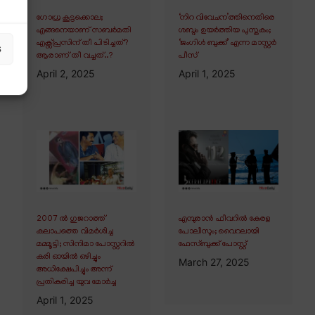
ഗോധ്ര കൂട്ടക്കൊല;
‘നിറ വിവേചന’ത്തിനെതിരെ
എങ്ങനെയാണ് സബർമതി
ശബ്ദം ഉയർത്തിയ പുസ്തകം;
എക്സ്പ്രസിന് തീ പിടിച്ചത്?
‘ജംഗിൾ ബുക്ക്’ എന്ന മാസ്റ്റർ
s
ആരാണ് തീ വച്ചത്..?
പീസ്
April 2, 2025
April 1, 2025
2007 ൽ ഗുജറാത്ത്
എമ്പുരാൻ ഫീവറിൽ കേരള
കലാപത്തെ വിമർശിച്ച
പോലീസും; വൈറലായി
മമ്മൂട്ടി; സിനിമാ പോസ്റ്ററിൽ
ഫേസ്ബുക്ക് പോസ്റ്റ്
കരി ഓയിൽ ഒഴിച്ചും
March 27, 2025
അധിക്ഷേപിച്ചും അന്ന്
പ്രതികരിച്ച യുവ മോർച്ച
April 1, 2025