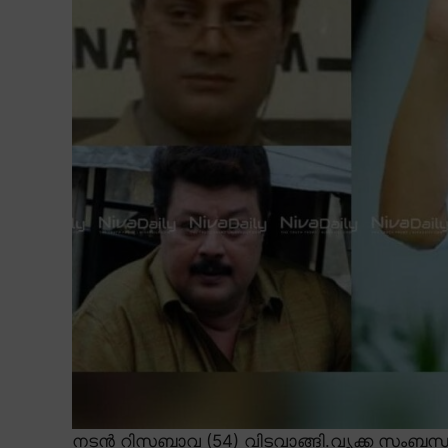
നടൻ റിസബാവ (54) വിടവാങ്ങി.വൃക്ക സംബന