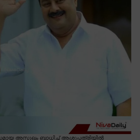
്ധമായ അസുഖം ബാധിച്ച് ആശുപത്രിയിൽ