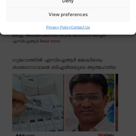
Deny
View preferences
Privacy Policy
Contact Us
ഉത്തർപ്രദേശിൽ ആത്മഹത്യക്ക് ശ്രമിച്ച ബിഎൽഒ
മരിച്ചു. അധ്യാപകനായ വിപിൻ യാദവാണ് മരിച്ചത്.
എസ്ഐആർ
Read more
ഗുജറാത്തിൽ എസ്ഐആർ ജോലിഭാരം
താങ്ങാനാവാതെ ബിഎൽഒയുടെ ആത്മഹത്യ