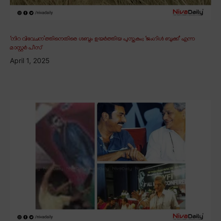
‘നിറ വിവേചന’ത്തിനെതിരെ ശബ്ദം ഉയർത്തിയ പുസ്തകം; ‘ജംഗിൾ ബുക്ക്’ എന്ന
മാസ്റ്റർ പീസ്
April 1, 2025