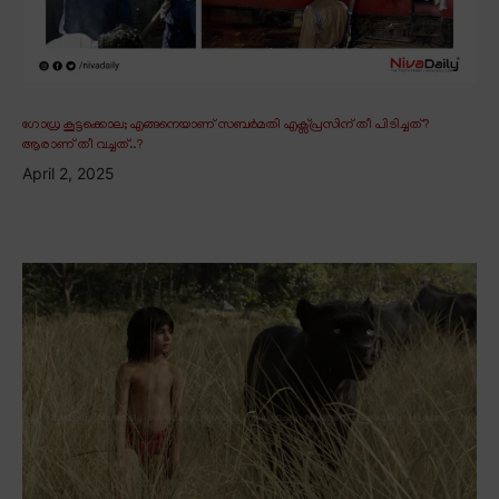
ഗോധ്ര കൂട്ടക്കൊല; എങ്ങനെയാണ് സബർമതി എക്സ്പ്രസിന് തീ പിടിച്ചത്?
ആരാണ് തീ വച്ചത്..?
April 2, 2025