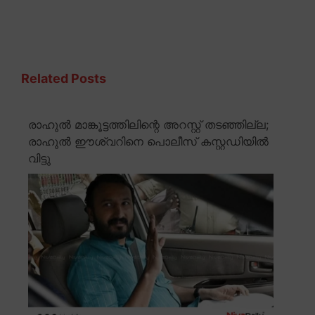
Related Posts
രാഹുൽ മാങ്കൂട്ടത്തിലിന്റെ അറസ്റ്റ് തടഞ്ഞില്ല;
രാഹുൽ ഈശ്വറിനെ പൊലീസ് കസ്റ്റഡിയിൽ
വിട്ടു