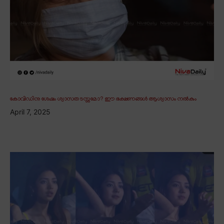
കോവിഡിനു ശേഷം ശ്വാസതടസ്സമോ? ഈ ഭക്ഷണങ്ങൾ ആശ്വാസം നൽകും
April 7, 2025