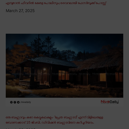
എമ്പുരാൻ ഫീവറിൽ കേരള പോലീസും; വൈറലായി ഫേസ്ബുക്ക് പോസ്റ്റ്
March 27, 2025
ഒരു ബംഗ്ലാവും കുറേ കെട്ടുകഥകളും∙ ‘പ്രേത ബംഗ്ലാവ്’ എന്ന് വിളിപ്പേരുള്ള
ബോണക്കാട് 25 ജി.ബി. ഡിവിഷൻ ബംഗ്ലാവിനെ കുറിച്ചറിയാം.