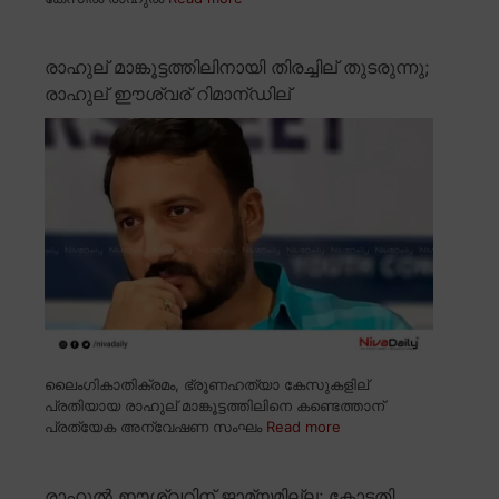
രാഹുല് മാങ്കൂട്ടത്തിലിനായി തിരച്ചില് തുടരുന്നു;
രാഹുല് ഈശ്വര് റിമാന്ഡില്
ലൈംഗികാതിക്രമം, ഭ്രൂണഹത്യാ കേസുകളില്
പ്രതിയായ രാഹുല് മാങ്കൂട്ടത്തിലിനെ കണ്ടെത്താന്
പ്രത്യേക അന്വേഷണ സംഘം
Read more
രാഹുൽ ഈശ്വറിന് ജാമ്യമില്ല; കോടതി