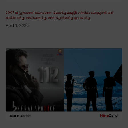
2007 ൽ ഗുജറാത്ത് കലാപത്തെ വിമർശിച്ച മമ്മൂട്ടി; സിനിമാ പോസ്റ്ററിൽ കരി
ഓയിൽ ഒഴിച്ചും അധിക്ഷേപിച്ചും അന്ന് പ്രതികരിച്ച യുവ മോർച്ച
April 1, 2025