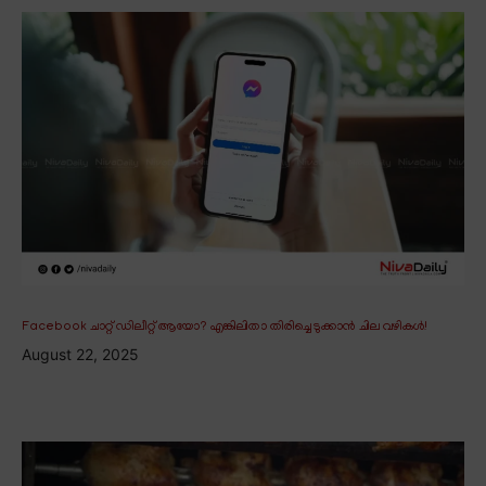
Facebook ചാറ്റ് ഡിലീറ്റ് ആയോ? എങ്കിലിതാ തിരിച്ചെടുക്കാൻ ചില വഴികൾ!
August 22, 2025