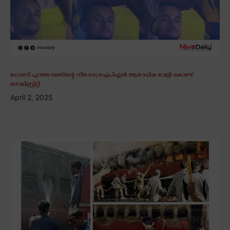
ധോണി പുറത്തായതിന്റെ നിരാശ; ഐപിഎൽ ആരാധിക രാത്രി കൊണ്ട്
സെലിബ്രിറ്റി
April 2, 2025