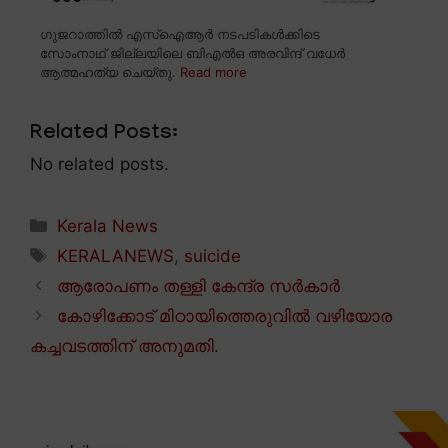
ഗുജറാത്തിൽ എസ്ഐആർ നടപടികൾക്കിടെ
സോംനാഥ് ജില്ലയിലെ ബിഎൽഒ അരവിന്ദ് വധേർ
ആത്മഹത്യ ചെയ്തു.
Read more
Related Posts:
No related posts.
Categories
Kerala News
Tags
KERALANEWS
,
suicide
ആരോപണം തള്ളി കേന്ദ്ര സർകാർ
കോഴിക്കോട് മിഠായിത്തെരുവിൽ വഴിയോര
കച്ചവടത്തിന് അനുമതി.