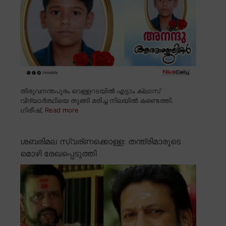
തിരുവനന്തപുരം വെള്ളറടയിൽ എട്ടാം ക്ലാസ്
വിദ്യാർത്ഥിയെ തൂങ്ങി മരിച്ച നിലയിൽ കണ്ടെത്തി.
ഗിരീഷ്,
Read more
ശബരിമല സ്വര്ണക്കൊള്ള: തന്ത്രിമാരുടെ
മൊഴി രേഖപ്പെടുത്തി