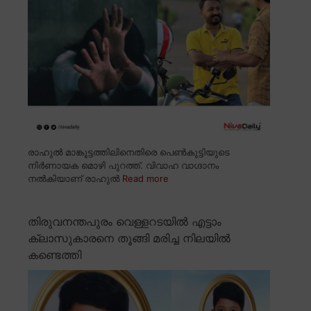
രാഹുൽ മാങ്കൂട്ടത്തിലിനെതിരെ പെൺകുട്ടിയുടെ
നിർണായക മൊഴി പുറത്ത്. വിവാഹ വാഗ്ദാനം
നൽകിയാണ് രാഹുൽ
Read more
തിരുവനന്തപുരം വെള്ളറടയിൽ എട്ടാം
ക്ലാസുകാരനെ തൂങ്ങി മരിച്ച നിലയിൽ
കണ്ടെത്തി