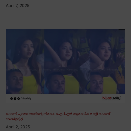
April 7, 2025
ധോണി പുറത്തായതിന്റെ നിരാശ; ഐപിഎൽ ആരാധിക രാത്രി കൊണ്ട്
സെലിബ്രിറ്റി
April 2, 2025