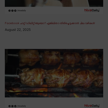
Facebook ചാറ്റ് ഡിലീറ്റ് ആയോ? എങ്കിലിതാ തിരിച്ചെടുക്കാൻ ചില വഴികൾ!
August 22, 2025