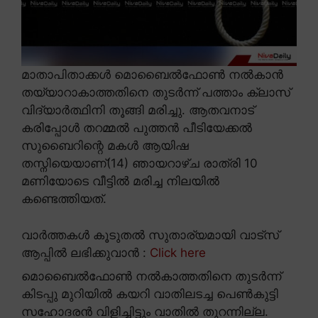
മാതാപിതാക്കൾ മൊബൈൽഫോൺ നൽകാൻ
തയ്യാറാകാത്തതിനെ തുടർന്ന് പത്താം ക്ലാസ്
വിദ്യാർത്ഥിനി തൂങ്ങി മരിച്ചു. ആതവനാട്
കരിപ്പോൾ തറമ്മൽ പുത്തൻ പീടിയേക്കൽ
സുബൈറിന്റെ മകൾ ആയിഷ
തസ്നിയെയാണ്(14) ഞായറാഴ്ച രാത്രി 10
മണിയോടെ വീട്ടിൽ മരിച്ച നിലയിൽ
കണ്ടെത്തിയത്.
വാർത്തകൾ കൂടുതൽ സുതാര്യമായി വാട്സ്
ആപ്പിൽ ലഭിക്കുവാൻ :
Click here
മൊബൈൽഫോൺ നൽകാത്തതിനെ തുടർന്ന്
കിടപ്പു മുറിയിൽ കയറി വാതിലടച്ച പെൺകുട്ടി
സഹോദരൻ വിളിച്ചിട്ടും വാതിൽ തുറന്നില്ല.