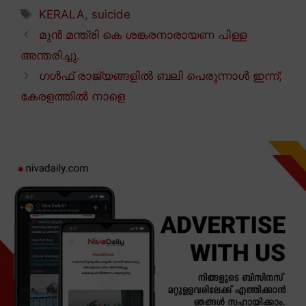
Tags
KERALA
,
suicide
മുൻ മന്ത്രി കെ ശങ്കരനാരായണ പിള്ള
അന്തരിച്ചു.
ഗൾഫ് രാജ്യങ്ങളിൽ ബലി പെരുന്നാൾ ഇന്ന്;
കേരളത്തിൽ നാളെ