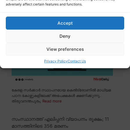
കെൽട്രോണിൽ മാധ്യമ പഠനത്തിന്
adversely affect certain features and functions.
അപേക്ഷിക്കാം; അവസാന തീയതി ഡിസംബർ
12
Accept
Deny
View preferences
Privacy Policy
Contact Us
കേരള സർക്കാർ സ്ഥാപനമായ കെൽട്രോണിൽ മാധ്യമ
പഠന കോഴ്സുകളിലേക്ക് അപേക്ഷകൾ ക്ഷണിക്കുന്നു.
തിരുവനന്തപുരം,
Read more
സംസ്ഥാനത്ത് എലിപ്പനി വ്യാപനം രൂക്ഷം; 11
മാസത്തിനിടെ 356 മരണം