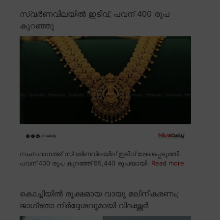
സ്വർണവിലയിൽ ഇടിവ്; പവന് 400 രൂപ
കുറഞ്ഞു
സംസ്ഥാനത്ത് സ്വര്ണവിലയില് ഇടിവ് രേഖപ്പെടുത്തി.
പവന് 400 രൂപ കുറഞ്ഞ് 95,440 രൂപയായി.
Read more
കൊച്ചിയിൽ രൂക്ഷമായ വായു മലിനീകരണം;
ജാഗ്രതാ നിർദ്ദേശവുമായി വിദഗ്ദ്ധർ