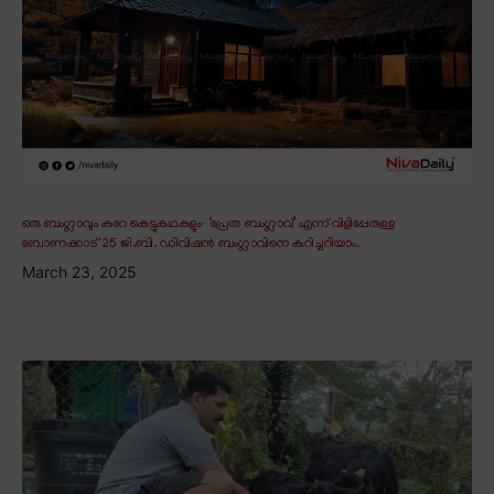
ഒരു ബംഗ്ലാവും കുറേ കെട്ടുകഥകളും∙ ‘പ്രേത ബംഗ്ലാവ്’ എന്ന് വിളിപ്പേരുള്ള
ബോണക്കാട് 25 ജി.ബി. ഡിവിഷൻ ബംഗ്ലാവിനെ കുറിച്ചറിയാം.
March 23, 2025