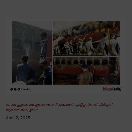
ഗോധ്ര കൂട്ടക്കൊല; എങ്ങനെയാണ് സബർമതി എക്സ്പ്രസിന് തീ പിടിച്ചത്?
ആരാണ് തീ വച്ചത്..?
April 2, 2025