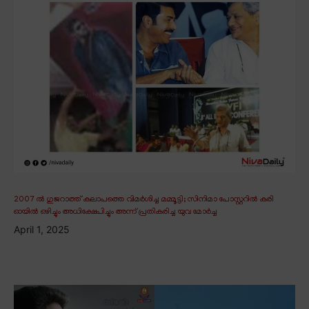
2007 ൽ ഗുജറാത്ത് കലാപത്തെ വിമർശിച്ച മമ്മൂട്ടി; സിനിമാ പോസ്റ്ററിൽ കരി
ഓയിൽ ഒഴിച്ചും അധിക്ഷേപിച്ചും അന്ന് പ്രതികരിച്ച യുവ മോർച്ച
April 1, 2025