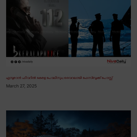
എമ്പുരാൻ ഫീവറിൽ കേരള പോലീസും; വൈറലായി ഫേസ്ബുക്ക് പോസ്റ്റ്
March 27, 2025