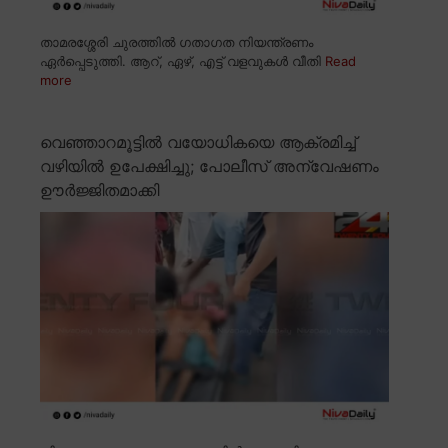
താമരശ്ശേരി ചുരത്തിൽ ഗതാഗത നിയന്ത്രണം
ഏർപ്പെടുത്തി. ആറ്, ഏഴ്, എട്ട് വളവുകൾ വീതി
Read
more
വെഞ്ഞാറമൂട്ടിൽ വയോധികയെ ആക്രമിച്ച്
വഴിയിൽ ഉപേക്ഷിച്ചു; പോലീസ് അന്വേഷണം
ഊർജ്ജിതമാക്കി