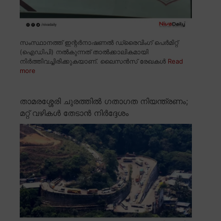
സംസ്ഥാനത്ത് ഇന്റർനാഷണൽ ഡ്രൈവിംഗ് പെർമിറ്റ്
(ഐഡിപി) നൽകുന്നത് താൽക്കാലികമായി
നിർത്തിവച്ചിരിക്കുകയാണ്. ലൈസൻസ് രേഖകൾ
Read
more
താമരശ്ശേരി ചുരത്തിൽ ഗതാഗത നിയന്ത്രണം;
മറ്റ് വഴികൾ തേടാൻ നിർദ്ദേശം