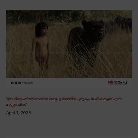
‘നിറ വിവേചന’ത്തിനെതിരെ ശബ്ദം ഉയർത്തിയ പുസ്തകം; ‘ജംഗിൾ ബുക്ക്’ എന്ന
മാസ്റ്റർ പീസ്
April 1, 2025