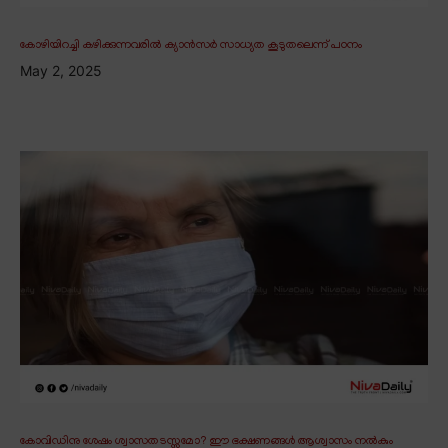
കോഴിയിറച്ചി കഴിക്കുന്നവരിൽ ക്യാൻസർ സാധ്യത കൂടുതലെന്ന് പഠനം
May 2, 2025
കോവിഡിനു ശേഷം ശ്വാസതടസ്സമോ? ഈ ഭക്ഷണങ്ങൾ ആശ്വാസം നൽകും