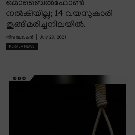
മൊബൈൽഫോൺ
നൽകിയില്ല; 14 വയസുകാരി
തൂങ്ങിമരിച്ചനിലയിൽ.
നിവ ലേഖകൻ
July 20, 2021
KERALA NEWS