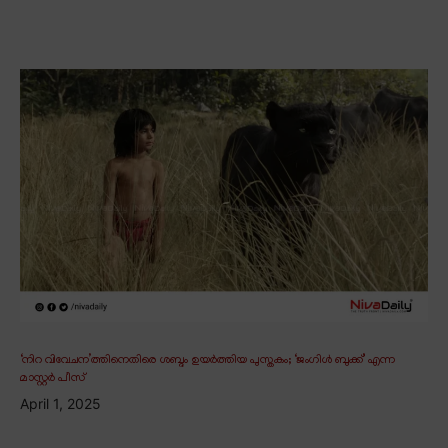
‘നിറ വിവേചന’ത്തിനെതിരെ ശബ്ദം ഉയർത്തിയ പുസ്തകം; ‘ജംഗിൾ ബുക്ക്’ എന്ന
മാസ്റ്റർ പീസ്
April 1, 2025