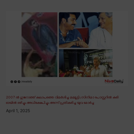
2007 ൽ ഗുജറാത്ത് കലാപത്തെ വിമർശിച്ച മമ്മൂട്ടി; സിനിമാ പോസ്റ്ററിൽ കരി
ഓയിൽ ഒഴിച്ചും അധിക്ഷേപിച്ചും അന്ന് പ്രതികരിച്ച യുവ മോർച്ച
April 1, 2025