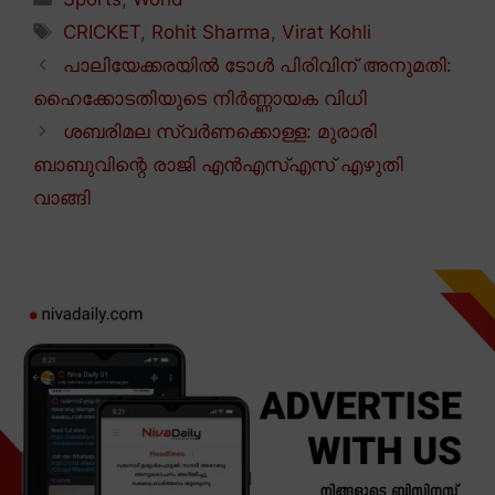
Tags
CRICKET
,
Rohit Sharma
,
Virat Kohli
പാലിയേക്കരയിൽ ടോൾ പിരിവിന് അനുമതി:
ഹൈക്കോടതിയുടെ നിർണ്ണായക വിധി
ശബരിമല സ്വർണക്കൊള്ള: മുരാരി
ബാബുവിന്റെ രാജി എൻഎസ്എസ് എഴുതി
വാങ്ങി