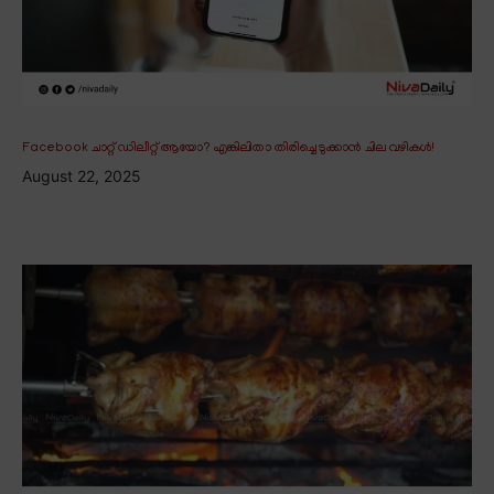
Facebook ചാറ്റ് ഡിലീറ്റ് ആയോ? എങ്കിലിതാ തിരിച്ചെടുക്കാൻ ചില വഴികൾ!
August 22, 2025