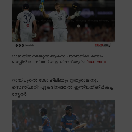
ഗാബയിൽ നടക്കുന്ന ആഷസ് പരമ്പരയിലെ രണ്ടാം
ടെസ്റ്റിൽ ടോസ് നേടിയ ഇംഗ്ലണ്ട് ആദ്യ
Read more
റായ്പൂരിൽ കോഹ്ലിക്കും ഋതുരാജിനും
സെഞ്ചുറി; ഏകദിനത്തിൽ ഇന്ത്യയ്ക്ക് മികച്ച
സ്കോർ