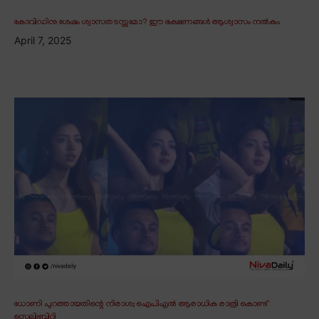
കോവിഡിനു ശേഷം ശ്വാസതടസ്സമോ? ഈ ഭക്ഷണങ്ങൾ ആശ്വാസം നൽകും
April 7, 2025
ധോണി പുറത്തായതിന്റെ നിരാശ; ഐപിഎൽ ആരാധിക രാത്രി കൊണ്ട്
സെലിബ്രിറ്റി