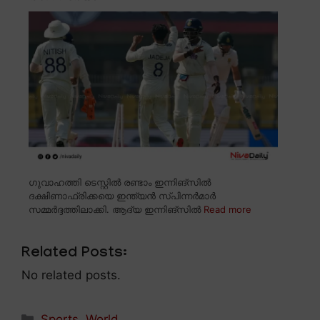
ഗുവാഹത്തി ടെസ്റ്റിൽ രണ്ടാം ഇന്നിങ്സിൽ
ദക്ഷിണാഫ്രിക്കയെ ഇന്ത്യൻ സ്പിന്നർമാർ
സമ്മർദ്ദത്തിലാക്കി. ആദ്യ ഇന്നിങ്സിൽ
Read more
Related Posts:
No related posts.
Categories
Sports
,
World