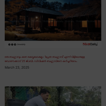
ഒരു ബംഗ്ലാവും കുറേ കെട്ടുകഥകളും∙ ‘പ്രേത ബംഗ്ലാവ്’ എന്ന് വിളിപ്പേരുള്ള
ബോണക്കാട് 25 ജി.ബി. ഡിവിഷൻ ബംഗ്ലാവിനെ കുറിച്ചറിയാം.
March 23, 2025