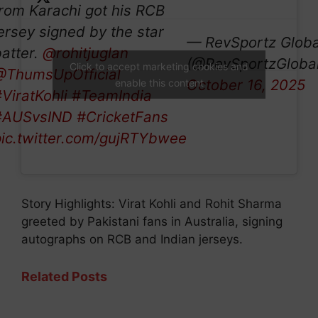
from Karachi got his RCB
ersey signed by the star
— RevSportz Globa
atter.
@rohitjuglan
(@RevSportzGlobal
Click to accept marketing cookies and
@ThumsUpOfficial
October 16, 2025
enable this content
ViratKohli
#TeamIndia
#AUSvsIND
#CricketFans
pic.twitter.com/gujRTYbwee
Story Highlights: Virat Kohli and Rohit Sharma
greeted by Pakistani fans in Australia, signing
autographs on RCB and Indian jerseys.
Related Posts