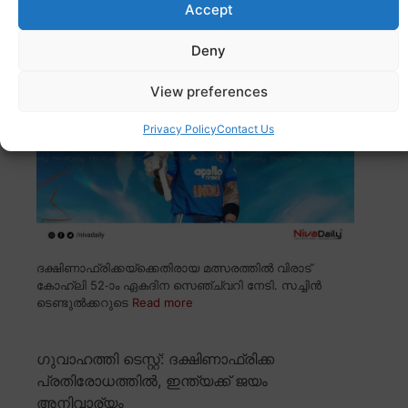
വിരാട് കോഹ്ലിക്ക് അഭിനന്ദന പ്രവാഹം; 52-ാം
Accept
സെഞ്ച്വറിയിൽ റെക്കോർഡ് നേട്ടം
Deny
View preferences
Privacy Policy
Contact Us
ദക്ഷിണാഫ്രിക്കയ്ക്കെതിരായ മത്സരത്തിൽ വിരാട്
കോഹ്ലി 52-ാം ഏകദിന സെഞ്ച്വറി നേടി. സച്ചിൻ
ടെണ്ടുൽക്കറുടെ
Read more
ഗുവാഹത്തി ടെസ്റ്റ്: ദക്ഷിണാഫ്രിക്ക
പ്രതിരോധത്തിൽ, ഇന്ത്യക്ക് ജയം
അനിവാര്യം