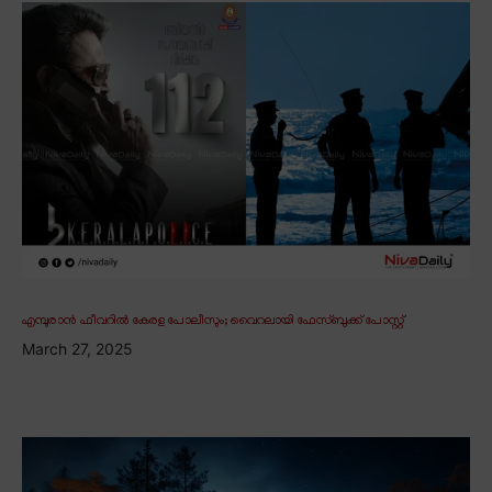
എമ്പുരാൻ ഫീവറിൽ കേരള പോലീസും; വൈറലായി ഫേസ്ബുക്ക് പോസ്റ്റ്
March 27, 2025