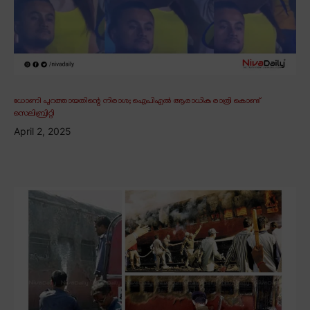
ധോണി പുറത്തായതിന്റെ നിരാശ; ഐപിഎൽ ആരാധിക രാത്രി കൊണ്ട്
സെലിബ്രിറ്റി
April 2, 2025