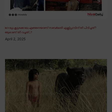
ഗോധ്ര കൂട്ടക്കൊല; എങ്ങനെയാണ് സബർമതി എക്സ്പ്രസിന് തീ പിടിച്ചത്?
ആരാണ് തീ വച്ചത്..?
April 2, 2025