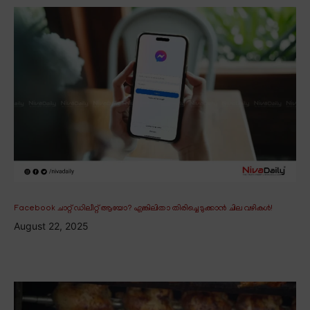
Facebook ചാറ്റ് ഡിലീറ്റ് ആയോ? എങ്കിലിതാ തിരിച്ചെടുക്കാൻ ചില വഴികൾ!
August 22, 2025