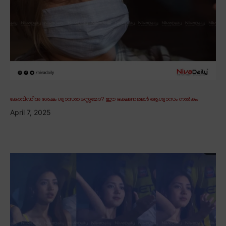
കോവിഡിനു ശേഷം ശ്വാസതടസ്സമോ? ഈ ഭക്ഷണങ്ങൾ ആശ്വാസം നൽകും
April 7, 2025