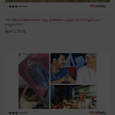
‘നിറ വിവേചന’ത്തിനെതിരെ ശബ്ദം ഉയർത്തിയ പുസ്തകം; ‘ജംഗിൾ ബുക്ക്’ എന്ന
മാസ്റ്റർ പീസ്
April 1, 2025