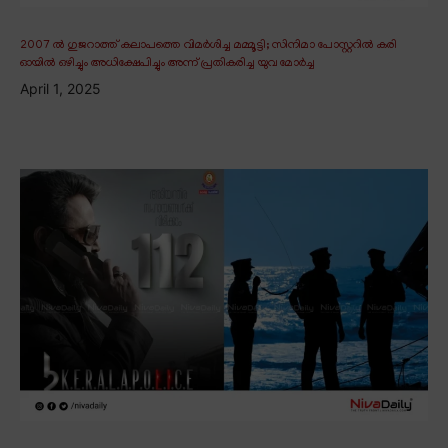
2007 ൽ ഗുജറാത്ത് കലാപത്തെ വിമർശിച്ച മമ്മൂട്ടി; സിനിമാ പോസ്റ്ററിൽ കരി
ഓയിൽ ഒഴിച്ചും അധിക്ഷേപിച്ചും അന്ന് പ്രതികരിച്ച യുവ മോർച്ച
April 1, 2025