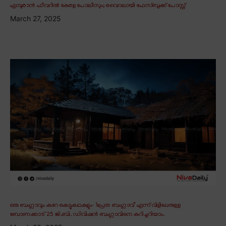
എമ്പുരാൻ ഫീവറിൽ കേരള പോലീസും; വൈറലായി ഫേസ്ബുക്ക് പോസ്റ്റ്
March 27, 2025
ഒരു ബംഗ്ലാവും കുറേ കെട്ടുകഥകളും∙ ‘പ്രേത ബംഗ്ലാവ്’ എന്ന് വിളിപ്പേരുള്ള
ബോണക്കാട് 25 ജി.ബി. ഡിവിഷൻ ബംഗ്ലാവിനെ കുറിച്ചറിയാം.