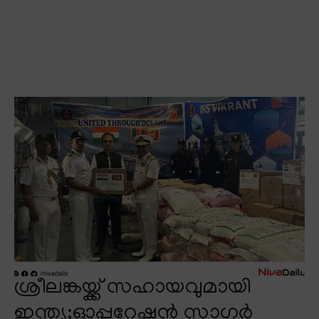
ശ്രീലങ്കയ്ക്ക് സഹായവുമായി
ഇന്ത്യ;ഓപ്പറേഷൻ സാഗർ