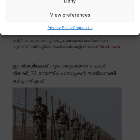
Deny
View preferences
Privacy Policy
Contact Us
ഡിറ്റ് വാ ചുഴലിക്കാറ്റ് ന്യൂനമർദമായി മാറിയതിനെ
തുടർന്ന് തമിഴ്നാട്ടിലെ നാല് ജില്ലകളിൽ റെഡ്
Read more
ഇന്ത്യയിലേക്ക് നുഴഞ്ഞുകയറാൻ പാക്
ഭീകരർ; 72 ലോഞ്ച് പാഡുകൾ സജീവമാക്കി
ബിഎസ്എഫ്