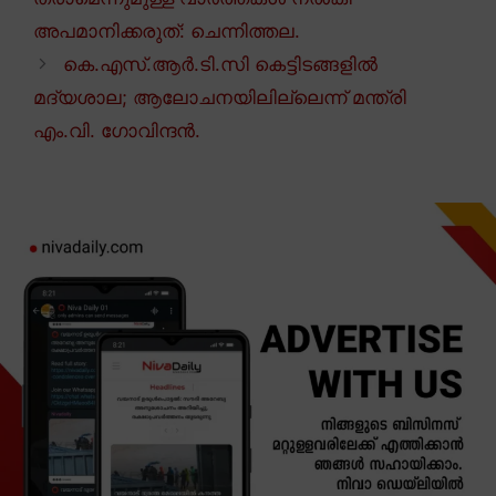
അപമാനിക്കരുത്: ചെന്നിത്തല.
കെ.എസ്.ആർ.ടി.സി കെട്ടിടങ്ങളിൽ
മദ്യശാല; ആലോചനയിലില്ലെന്ന് മന്ത്രി
എം.വി. ഗോവിന്ദൻ.