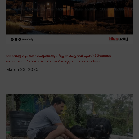
ഒരു ബംഗ്ലാവും കുറേ കെട്ടുകഥകളും∙ ‘പ്രേത ബംഗ്ലാവ്’ എന്ന് വിളിപ്പേരുള്ള
ബോണക്കാട് 25 ജി.ബി. ഡിവിഷൻ ബംഗ്ലാവിനെ കുറിച്ചറിയാം.
March 23, 2025