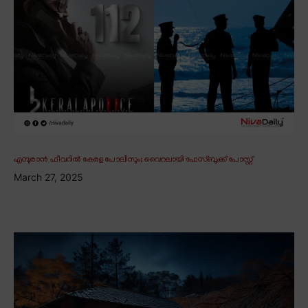
എമ്പുരാൻ ഫീവറിൽ കേരള പോലീസും; വൈറലായി ഫേസ്ബുക്ക് പോസ്റ്റ്
March 27, 2025