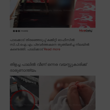
പാലക്കാട് തിരഞ്ഞെടുപ്പ് കമ്മിറ്റി ഓഫീസിൽ
സി.പി.ഐ.എം പ്രവർത്തകനെ തൂങ്ങിമരിച്ച നിലയിൽ
കണ്ടെത്തി. പടലിക്കാട്
Read more
തിളച്ച പാലിൽ വീണ് ഒന്നര വയസ്സുകാരിക്ക്
ദാരുണാന്ത്യം