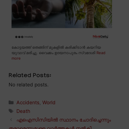
കോട്ടയത്ത് തെങ്ങിന് മുകളിൽ കരിക്കിടാൻ കയറിയ
യുവാവ് മരിച്ചു. വൈക്കം ഉദയനാപുരം സ്വദേശി
Read
more
Related Posts:
No related posts.
Categories
Accidents
,
World
Tags
Death
എഐസിസിയിൽ സ്ഥാനം ചോദിച്ചെന്നും
തരാമെന്നുമുള്ള വാർത്തകൾ നൽകി