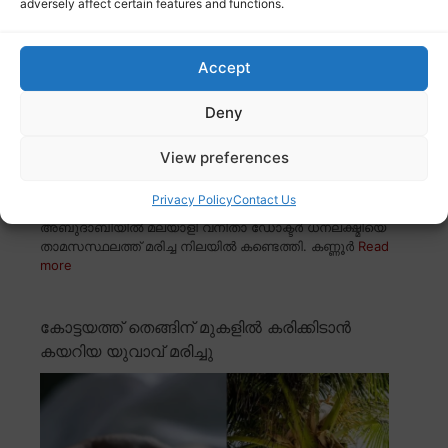
adversely affect certain features and functions.
Accept
Deny
View preferences
Privacy Policy
Contact Us
അബുദാബിയിൽ മലയാളി വനിതാ ഡോക്ടർ ധനലക്ഷ്മിയെ
താമസസ്ഥലത്ത് മരിച്ച നിലയിൽ കണ്ടെത്തി. കണ്ണൂർ
Read
more
കോട്ടയത്ത് തെങ്ങിന് മുകളിൽ കരിക്കിടാൻ
കയറിയ യുവാവ് മരിച്ചു