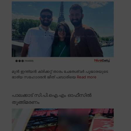
മുൻ ഇന്ത്യൻ ക്രിക്കറ്റ് താരം ചേതേശ്വർ പൂജാരയുടെ
ഭാര്യ സഹോദരൻ ജീത് പബാരിയെ
Read more
പാലക്കാട് സി.പി.ഐ.എം ഓഫീസിൽ
തൂങ്ങിമരണം