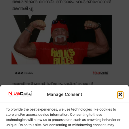
അമേരിക്കൻ റെസ്ലിങ് താരം ഹൾക്ക് ഹോഗൻ
അന്തരിച്ചു
അമേരിക്കൻ റെസ്ലിങ് താരം ഹൾക്ക് ഹോഗൻ
ഹൃദയാഘാതത്തെ തുടർന്ന് ഫ്ലോറിഡയിൽ അന്തരിച്ചു.
Manage Consent
71
Read more
To provide the best experiences, we use technologies like cookies to
അബുദാബിയിൽ മലയാളി വനിതാ ഡോക്ടറെ
store and/or access device information. Consenting to these
താമസസ്ഥലത്ത് മരിച്ച നിലയിൽ കണ്ടെത്തി
technologies will allow us to process data such as browsing behavior or
unique IDs on this site. Not consenting or withdrawing consent, may