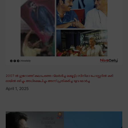
2007 ൽ ഗുജറാത്ത് കലാപത്തെ വിമർശിച്ച മമ്മൂട്ടി; സിനിമാ പോസ്റ്ററിൽ കരി
ഓയിൽ ഒഴിച്ചും അധിക്ഷേപിച്ചും അന്ന് പ്രതികരിച്ച യുവ മോർച്ച
April 1, 2025