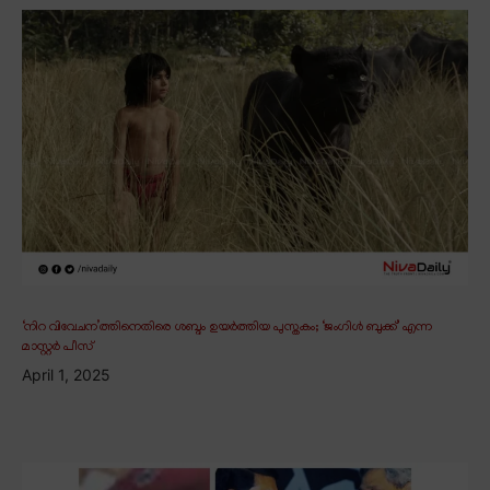
‘നിറ വിവേചന’ത്തിനെതിരെ ശബ്ദം ഉയർത്തിയ പുസ്തകം; ‘ജംഗിൾ ബുക്ക്’ എന്ന
മാസ്റ്റർ പീസ്
April 1, 2025