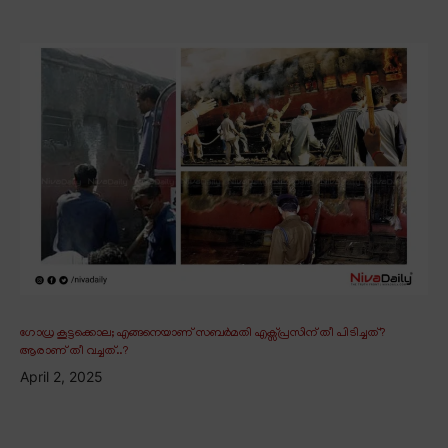
ഗോധ്ര കൂട്ടക്കൊല; എങ്ങനെയാണ് സബർമതി എക്സ്പ്രസിന് തീ പിടിച്ചത്?
ആരാണ് തീ വച്ചത്..?
April 2, 2025