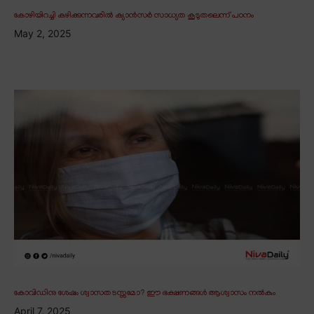
കോഴിയിറച്ചി കഴിക്കുന്നവരിൽ ക്യാൻസർ സാധ്യത കൂടുതലെന്ന് പഠനം
May 2, 2025
കോവിഡിനു ശേഷം ശ്വാസതടസ്സമോ? ഈ ഭക്ഷണങ്ങൾ ആശ്വാസം നൽകും
April 7, 2025