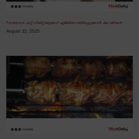
Facebook ചാറ്റ് ഡിലീറ്റ് ആയോ? എങ്കിലിതാ തിരിച്ചെടുക്കാൻ ചില വഴികൾ!
August 22, 2025