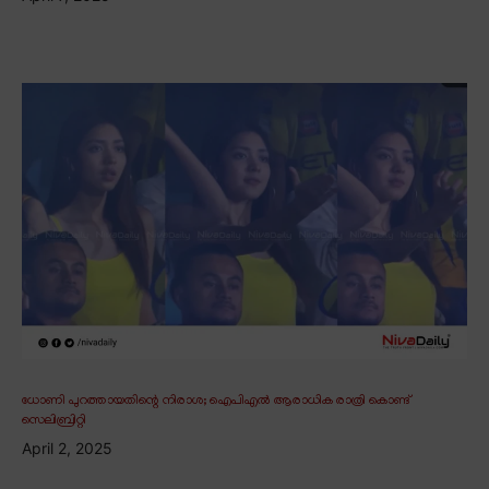
ധോണി പുറത്തായതിന്റെ നിരാശ; ഐപിഎൽ ആരാധിക രാത്രി കൊണ്ട്
സെലിബ്രിറ്റി
April 2, 2025