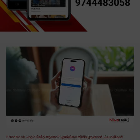
Facebook ചാറ്റ് ഡിലീറ്റ് ആയോ? എങ്കിലിതാ തിരിച്ചെടുക്കാൻ ചില വഴികൾ!