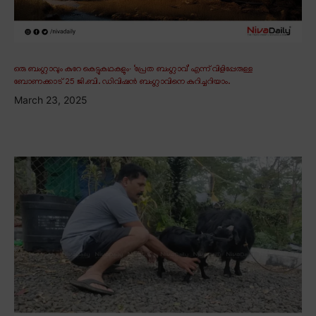
ഒരു ബംഗ്ലാവും കുറേ കെട്ടുകഥകളും∙ ‘പ്രേത ബംഗ്ലാവ്’ എന്ന് വിളിപ്പേരുള്ള
ബോണക്കാട് 25 ജി.ബി. ഡിവിഷൻ ബംഗ്ലാവിനെ കുറിച്ചറിയാം.
March 23, 2025