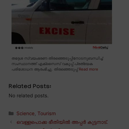
തദ്ദേശ സ്വയംഭരണ തിരഞ്ഞെടുപ്പിനോടനുബന്ധിച്ച്
സംസ്ഥാനത്ത് എക്സൈസ് വകുപ്പ് പ്രത്യേക
പരിശോധന ആരംഭിച്ചു. തിരഞ്ഞെടുപ്പ്
Read more
Related Posts:
No related posts.
Categories
Science
,
Tourism
വെള്ളപൊക്ക ഭീതിയിൽ അപ്പർ കുട്ടനാട്.