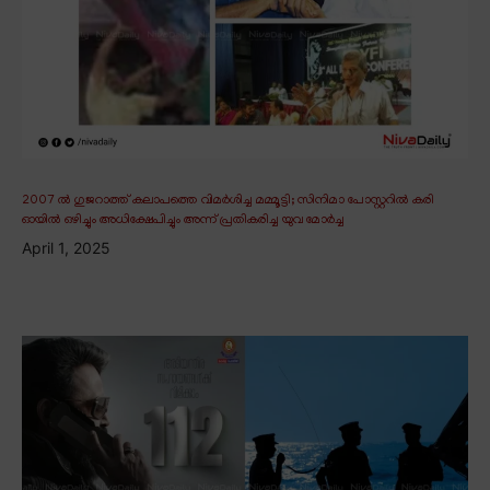
2007 ൽ ഗുജറാത്ത് കലാപത്തെ വിമർശിച്ച മമ്മൂട്ടി; സിനിമാ പോസ്റ്ററിൽ കരി
ഓയിൽ ഒഴിച്ചും അധിക്ഷേപിച്ചും അന്ന് പ്രതികരിച്ച യുവ മോർച്ച
April 1, 2025