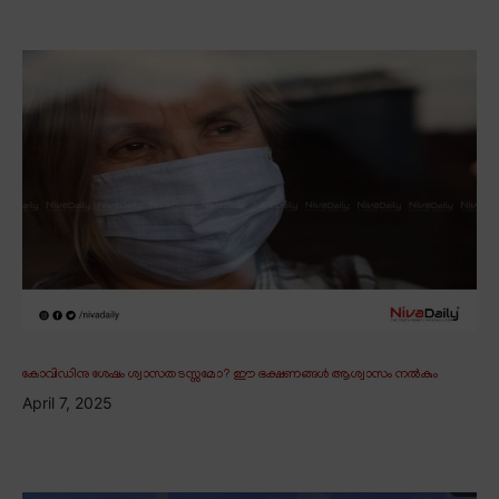
കോവിഡിനു ശേഷം ശ്വാസതടസ്സമോ? ഈ ഭക്ഷണങ്ങൾ ആശ്വാസം നൽകും
April 7, 2025