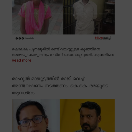
കൊല്ലം പുനലൂരിൽ രണ്ട് വയസ്സുള്ള കുഞ്ഞിനെ
അമ്മയും കാമുകനും ചേർന്ന് കൊലപ്പെടുത്തി. കുഞ്ഞിനെ
Read more
രാഹുൽ മാങ്കൂട്ടത്തിൽ രാജി വെച്ച്
അന്വേഷണം നടത്തണം; കെ.കെ. രമയുടെ
ആവശ്യം