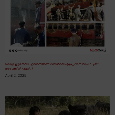
ഗോധ്ര കൂട്ടക്കൊല; എങ്ങനെയാണ് സബർമതി എക്സ്പ്രസിന് തീ പിടിച്ചത്?
ആരാണ് തീ വച്ചത്..?
April 2, 2025