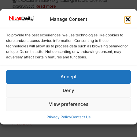
ഇന്ത്യയ്ക്ക് 9 വിക്കറ്റിന്റെ തകർപ്പൻ ജയം. യശസ്വി
ജയ്സ്വാൾ
Read more
Manage Consent
റെഡ് സീ ഫിലിം ഫെസ്റ്റിവലിൽ തിളങ്ങി കൃതി
സനോൺ; ചിത്രങ്ങൾ വൈറൽ
To provide the best experiences, we use technologies like cookies to
store and/or access device information. Consenting to these
technologies will allow us to process data such as browsing behavior or
unique IDs on this site. Not consenting or withdrawing consent, may
adversely affect certain features and functions.
Accept
Deny
View preferences
സൗദി അറേബ്യയിൽ നടക്കുന്ന റെഡ് സീ
Privacy Policy
Contact Us
ഇന്റർനാഷണൽ ഫിലിം ഫെസ്റ്റിവലിൽ ബോളിവുഡ് താരം
Read more