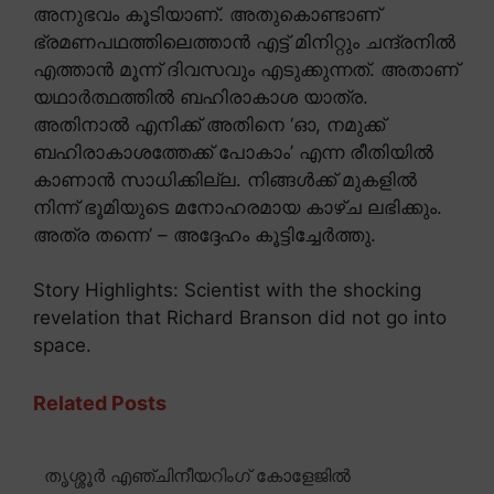
അനുഭവം കൂടിയാണ്. അതുകൊണ്ടാണ്
ഭ്രമണപഥത്തിലെത്താൻ എട്ട് മിനിറ്റും ചന്ദ്രനിൽ
എത്താൻ മൂന്ന് ദിവസവും എടുക്കുന്നത്. അതാണ്
യഥാർത്ഥത്തിൽ ബഹിരാകാശ യാത്ര.
അതിനാൽ എനിക്ക് അതിനെ ‘ഓ, നമുക്ക്
ബഹിരാകാശത്തേക്ക് പോകാം’ എന്ന രീതിയിൽ
കാണാൻ സാധിക്കില്ല. നിങ്ങൾക്ക് മുകളിൽ
നിന്ന് ഭൂമിയുടെ മനോഹരമായ കാഴ്ച ലഭിക്കും.
അത്ര തന്നെ’ – അദ്ദേഹം കൂട്ടിച്ചേർത്തു.
Story Highlights: Scientist with the shocking
revelation that Richard Branson did not go into
space.
Related Posts
തൃശ്ശൂർ എഞ്ചിനീയറിംഗ് കോളേജിൽ