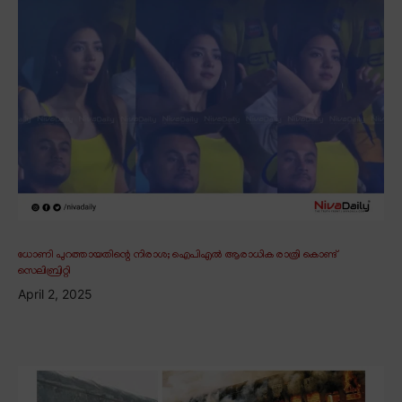
ധോണി പുറത്തായതിന്റെ നിരാശ; ഐപിഎൽ ആരാധിക രാത്രി കൊണ്ട്
സെലിബ്രിറ്റി
April 2, 2025