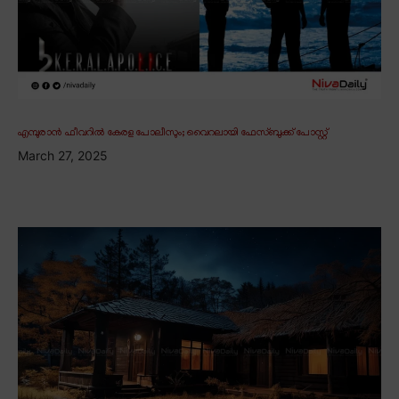
എമ്പുരാൻ ഫീവറിൽ കേരള പോലീസും; വൈറലായി ഫേസ്ബുക്ക് പോസ്റ്റ്
March 27, 2025