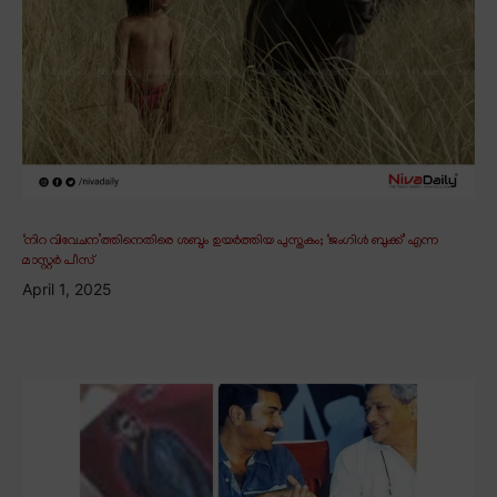
‘നിറ വിവേചന’ത്തിനെതിരെ ശബ്ദം ഉയർത്തിയ പുസ്തകം; ‘ജംഗിൾ ബുക്ക്’ എന്ന
മാസ്റ്റർ പീസ്
April 1, 2025