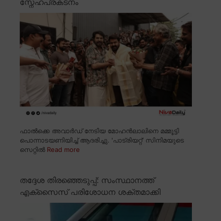
സ്നേഹപ്രകടനം
ഫാൽക്കെ അവാർഡ് നേടിയ മോഹൻലാലിനെ മമ്മൂട്ടി
പൊന്നാടയണിയിച്ച് ആദരിച്ചു. 'പാട്രിയറ്റ്' സിനിമയുടെ
സെറ്റിൽ
Read more
തദ്ദേശ തിരഞ്ഞെടുപ്പ്: സംസ്ഥാനത്ത്
എക്സൈസ് പരിശോധന ശക്തമാക്കി