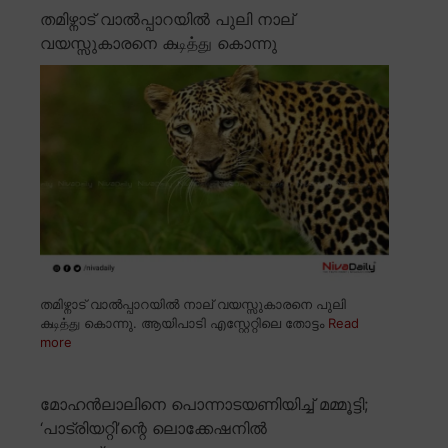
തമിഴ്നാട് വാൽപ്പാറയിൽ പുലി നാല്
വയസ്സുകാരനെ കடித்து കൊന്നു
തമിഴ്നാട് വാൽപ്പാറയിൽ നാല് വയസ്സുകാരനെ പുലി
കடித்து കൊന്നു. ആയിപാടി എസ്റ്റേറ്റിലെ തോട്ടം
Read
more
മോഹൻലാലിനെ പൊന്നാടയണിയിച്ച് മമ്മൂട്ടി;
‘പാട്രിയറ്റി’ന്റെ ലൊക്കേഷനിൽ