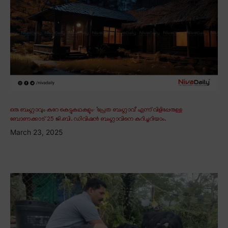
ഒരു ബംഗ്ലാവും കുറേ കെട്ടുകഥകളും∙ ‘പ്രേത ബംഗ്ലാവ്’ എന്ന് വിളിപ്പേരുള്ള
ബോണക്കാട് 25 ജി.ബി. ഡിവിഷൻ ബംഗ്ലാവിനെ കുറിച്ചറിയാം.
March 23, 2025