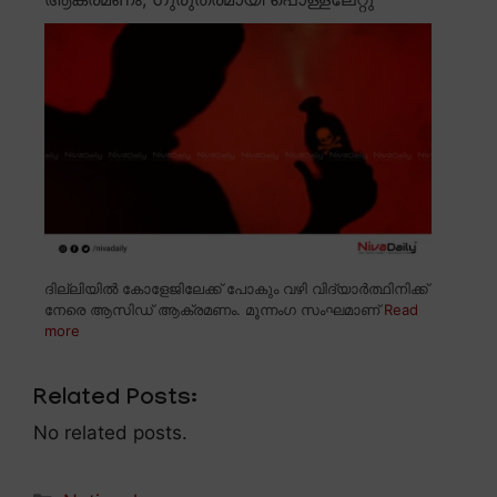
ദില്ലിയിൽ കോളേജിലേക്ക് പോകും വഴി വിദ്യാർത്ഥിനിക്ക്
നേരെ ആസിഡ് ആക്രമണം. മൂന്നംഗ സംഘമാണ്
Read
more
Related Posts:
No related posts.