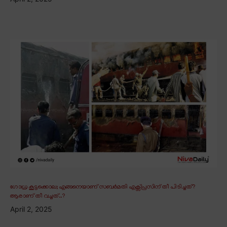
ഗോധ്ര കൂട്ടക്കൊല; എങ്ങനെയാണ് സബർമതി എക്സ്പ്രസിന് തീ പിടിച്ചത്?
ആരാണ് തീ വച്ചത്..?
April 2, 2025