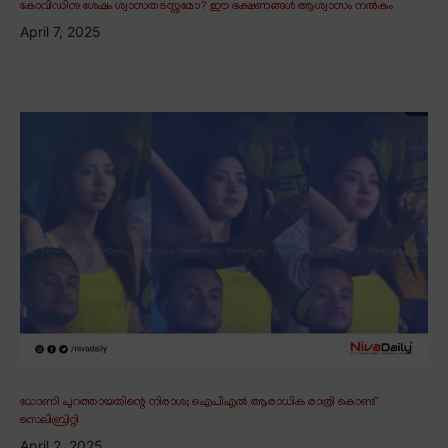
കോവിഡിനു ശേഷം ശ്വാസതടസ്സമോ? ഈ ഭക്ഷണങ്ങൾ ആശ്വാസം നൽകും
April 7, 2025
ധോണി പുറത്തായതിന്റെ നിരാശ; ഐപിഎൽ ആരാധിക രാത്രി കൊണ്ട്
സെലിബ്രിറ്റി
April 2, 2025