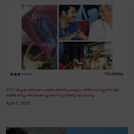
2007 ൽ ഗുജറാത്ത് കലാപത്തെ വിമർശിച്ച മമ്മൂട്ടി; സിനിമാ പോസ്റ്ററിൽ കരി
ഓയിൽ ഒഴിച്ചും അധിക്ഷേപിച്ചും അന്ന് പ്രതികരിച്ച യുവ മോർച്ച
April 1, 2025