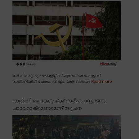
സി.പി.ഐ.എം പോളിറ്റ് ബ്യൂറോ യോഗം ഇന്ന്
ഡൽഹിയിൽ ചേരും. പി.എം. ശ്രീ വിഷയം
Read more
ഡൽഹി ചെങ്കോട്ടയ്ക്ക് സമീപം സ്ഫോടനം;
ചാവേറാക്രമണമെന്ന് സൂചന