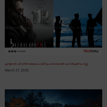
എമ്പുരാൻ ഫീവറിൽ കേരള പോലീസും; വൈറലായി ഫേസ്ബുക്ക് പോസ്റ്റ്
March 27, 2025