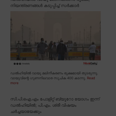
നിയന്ത്രണങ്ങൾ കടുപ്പിച്ച് സർക്കാർ
ഡൽഹിയിൽ വായു മലിനീകരണം രൂക്ഷമായി തുടരുന്നു.
വായുവിന്റെ ഗുണനിലവാര സൂചിക 400 കടന്നു.
Read
more
സി.പി.ഐ.എം പോളിറ്റ് ബ്യൂറോ യോഗം ഇന്ന്
ഡൽഹിയിൽ; പി.എം. ശ്രീ വിഷയം
ചർച്ചയായേക്കും