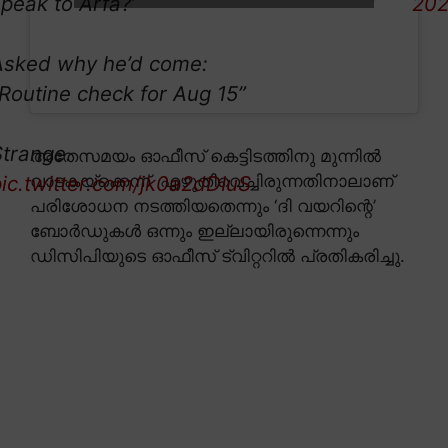
peak to Arfa?’
202
Asked why he’d come:
Routine check for Aug 15”
Strange.
അതേസമയം ഓഫീസ് കെട്ടിടത്തിനു മുന്നിൽ
pic.twitter.com/jk0a2dDIuS
വാടകയ്ക്കെന്ന് എഴുതിവെച്ചിരുന്നതിനാലാണ്
പരിശോധന നടത്തിയതെന്നും ‘ദി വയറിന്റെ’
ബോർഡുകൾ ഒന്നും ഇല്ലായിരുന്നെന്നും
ഡിസിപിയുടെ ഓഫീസ് ട്വിറ്ററിൽ പ്രതികരിച്ചു.