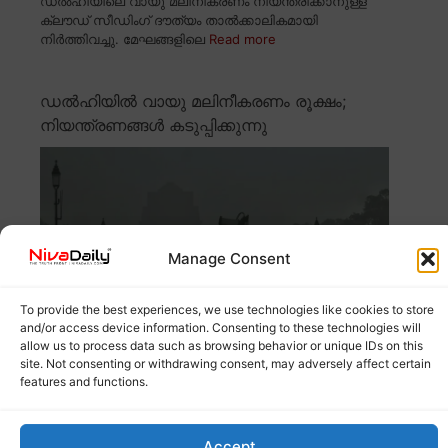
ഡൽഹിയിലെ വായു മലിനീകരണം നിയന്ത്രിക്കാനുള്ള
ക്ലൗഡ് സീഡിംഗ് ദൗത്യം താൽക്കാലികമായി
നിർത്തിവച്ചു. മേഘങ്ങളിലെ
Read more
ഡൽഹിയിൽ വായു മലിനീകരണം രൂക്ഷം;
നിയന്ത്രണങ്ങൾ കടുപ്പിക്കുന്നു
Manage Consent
To provide the best experiences, we use technologies like cookies to store
and/or access device information. Consenting to these technologies will
allow us to process data such as browsing behavior or unique IDs on this
site. Not consenting or withdrawing consent, may adversely affect certain
features and functions.
ഡൽഹിയിൽ വായു മലിനീകരണം രൂക്ഷമായി തുടരുന്നു.
ദീപാവലിക്ക് ശേഷം ഉയർന്ന വായു മലിനീകരണ
Read
more
Accept