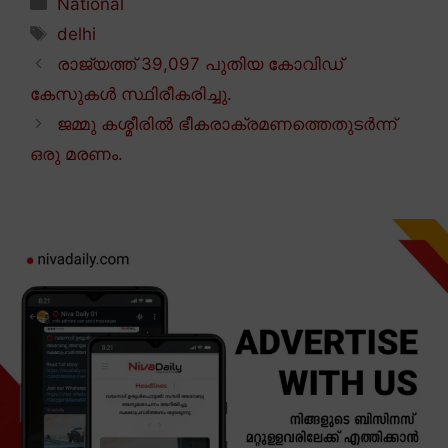
Categories
National
Tags
delhi
രാജ്യത്ത് 39,097 പുതിയ കോവിഡ്
കേസുകൾ സ്ഥിരീകരിച്ചു.
ജമ്മു കശ്മീരിൽ ഭീകരാക്രമണത്തെതുടർന്ന്
ഒരു മരണം.