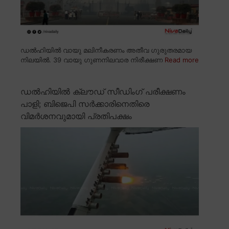
ഡൽഹിയിൽ വായു മലിനീകരണം അതീവ ഗുരുതരമായ
നിലയിൽ. 39 വായു ഗുണനിലവാര നിരീക്ഷണ
Read more
ഡൽഹിയിൽ ക്ലൗഡ് സീഡിംഗ് പരീക്ഷണം
പാളി; ബിജെപി സർക്കാരിനെതിരെ
വിമർശനവുമായി പ്രതിപക്ഷം