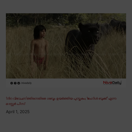
‘നിറ വിവേചന’ത്തിനെതിരെ ശബ്ദം ഉയർത്തിയ പുസ്തകം; ‘ജംഗിൾ ബുക്ക്’ എന്ന
മാസ്റ്റർ പീസ്
April 1, 2025