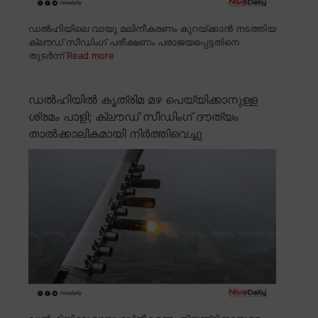
ഡൽഹിയിലെ വായു മലിനീകരണം കുറയ്ക്കാൻ നടത്തിയ
ക്ലൗഡ് സീഡിംഗ് പരീക്ഷണം പരാജയപ്പെട്ടതിനെ
തുടർന്ന്
Read more
ഡൽഹിയിൽ കൃത്രിമ മഴ പെയ്യിക്കാനുള്ള
ശ്രമം പാളി; ക്ലൗഡ് സീഡിംഗ് ദൗത്യം
താൽക്കാലികമായി നിർത്തിവെച്ചു