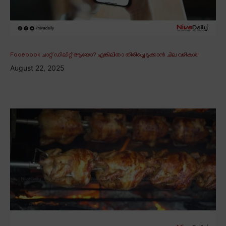
Facebook ചാറ്റ് ഡിലീറ്റ് ആയോ? എങ്കിലിതാ തിരിച്ചെടുക്കാൻ ചില വഴികൾ!
August 22, 2025