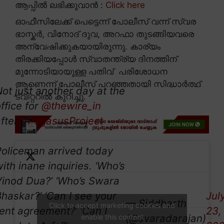
ആപ്പിൽ ലഭിക്കുവാൻ :
Click here
ഓഫീസിലേക്ക് പെട്ടെന്ന് പോലീസ് വന്ന് സ്വര
ഭാസ്കർ, വിനോദ് ദുവ, അറഫാ തുടങ്ങിയവരെ
അന്വേഷിക്കുകയായിരുന്നു. കാര്യം
തിരക്കിയപ്പോൾ സ്വാതന്ത്ര്യ ദിനത്തിന്
മുന്നോടിയായുള്ള പതിവ് പരിശോധന
ആണെന്ന് പോലീസ് പറഞ്ഞതായി സിദ്ധാർത്ഥ്
ot just another day at the
ട്വിറ്ററിൽ കുറിച്ചു.
ffice for
@thewire_in
after
#PegasusProject
Policeman arrived today
ith inane inquiries. ‘Who’s
Vinod Dua?’ ‘Who’s Swara
haskar?’ ‘Can I see your
Jul
— Siddharth
Click to accept marketing cookies and
ent agreement?’ ‘Can I
23,
(@svaradarajan)
enable this content