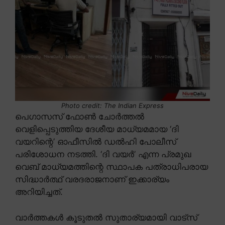
Photo credit: The Indian Express
പെഗാസസ് ഫോൺ ചോർത്തൽ
വെളിപ്പെടുത്തിയ ദേശീയ മാധ്യമമായ ‘ദി
വയറിന്റെ’ ഓഫീസിൽ ഡൽഹി പോലീസ്
പരിശോധന നടത്തി. ‘ദി വയർ’ എന്ന പ്രമുഖ
വെബ് മാധ്യമത്തിന്റെ സ്ഥാപക പത്രാധിപരായ
സിദ്ധാർത്ഥ് വരദരാജനാണ് ഇക്കാര്യം
അറിയിച്ചത്.
വാർത്തകൾ കൂടുതൽ സുതാര്യമായി വാട്സ്