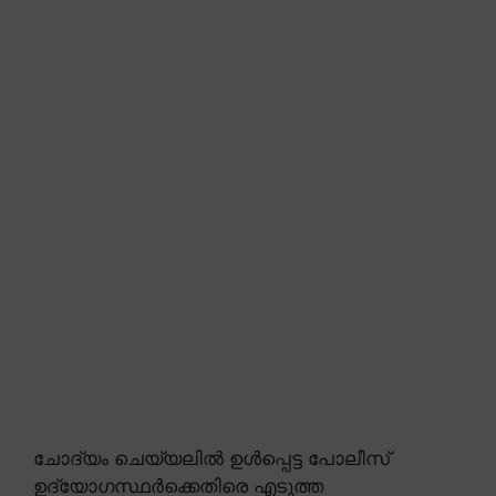
ചോദ്യം ചെയ്യലിൽ ഉൾപ്പെട്ട പോലീസ്
ഉദ്യോഗസ്ഥർക്കെതിരെ എടുത്ത