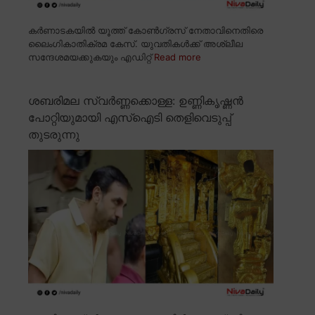
കർണാടകയിൽ യൂത്ത് കോൺഗ്രസ് നേതാവിനെതിരെ
ലൈംഗികാതിക്രമ കേസ്. യുവതികൾക്ക് അശ്ലീല
സന്ദേശമയക്കുകയും എഡിറ്റ്
Read more
ശബരിമല സ്വർണ്ണക്കൊള്ള: ഉണ്ണികൃഷ്ണൻ
പോറ്റിയുമായി എസ്ഐടി തെളിവെടുപ്പ്
തുടരുന്നു