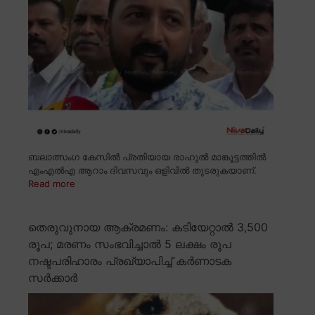
ബലാത്സംഗ കേസിൽ പ്രതിയായ രാഹുൽ മാങ്കൂട്ടത്തിൽ
എംഎൽഎ ആറാം ദിവസവും ഒളിവിൽ തുടരുകയാണ്.
Read more
തെരുവുനായ ആക്രമണം: കടിയേറ്റാൽ 3,500
രൂപ; മരണം സംഭവിച്ചാൽ 5 ലക്ഷം രൂപ
നഷ്ടപരിഹാരം പ്രഖ്യാപിച്ച് കർണാടക
സർക്കാർ