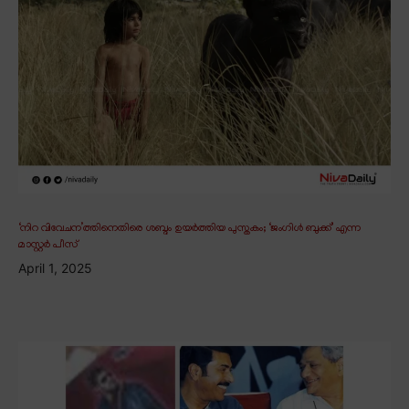
‘നിറ വിവേചന’ത്തിനെതിരെ ശബ്ദം ഉയർത്തിയ പുസ്തകം; ‘ജംഗിൾ ബുക്ക്’ എന്ന
മാസ്റ്റർ പീസ്
April 1, 2025