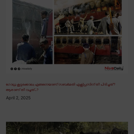
ഗോധ്ര കൂട്ടക്കൊല; എങ്ങനെയാണ് സബർമതി എക്സ്പ്രസിന് തീ പിടിച്ചത്?
ആരാണ് തീ വച്ചത്..?
April 2, 2025