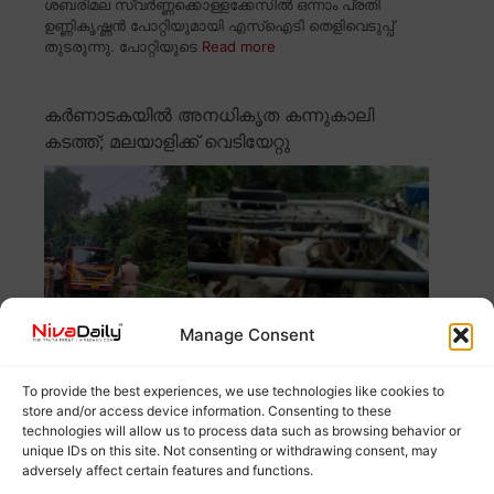
ശബരിമല സ്വർണ്ണക്കൊള്ളക്കേസിൽ ഒന്നാം പ്രതി
ഉണ്ണികൃഷ്ണൻ പോറ്റിയുമായി എസ്ഐടി തെളിവെടുപ്പ്
തുടരുന്നു. പോറ്റിയുടെ
Read more
കർണാടകയിൽ അനധികൃത കന്നുകാലി
കടത്ത്; മലയാളിക്ക് വെടിയേറ്റു
Manage Consent
To provide the best experiences, we use technologies like cookies to
store and/or access device information. Consenting to these
കർണാടകയിലെ പുത്തൂരിൽ അനധികൃത കന്നുകാലി
technologies will allow us to process data such as browsing behavior or
കടത്തുന്നതിനിടെ മലയാളിക്ക് വെടിയേറ്റു. കാസർഗോഡ്
unique IDs on this site. Not consenting or withdrawing consent, may
സ്വദേശിയായ അബ്ദുള്ള
Read more
adversely affect certain features and functions.