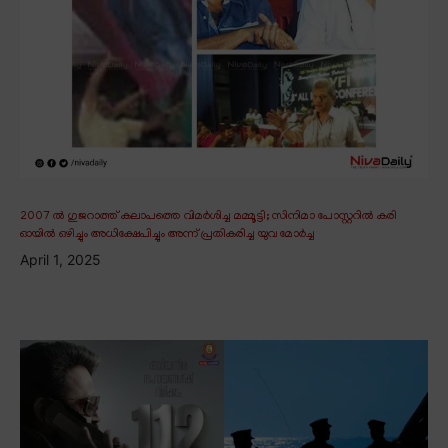
2007 ൽ ഗുജറാത്ത് കലാപത്തെ വിമർശിച്ച മമ്മൂട്ടി; സിനിമാ പോസ്റ്ററിൽ കരി
ഓയിൽ ഒഴിച്ചും അധിക്ഷേപിച്ചും അന്ന് പ്രതികരിച്ച യുവ മോർച്ച
April 1, 2025