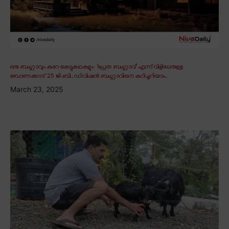
ഒരു ബംഗ്ലാവും കുറേ കെട്ടുകഥകളും∙ ‘പ്രേത ബംഗ്ലാവ്’ എന്ന് വിളിപ്പേരുള്ള
ബോണക്കാട് 25 ജി.ബി. ഡിവിഷൻ ബംഗ്ലാവിനെ കുറിച്ചറിയാം.
March 23, 2025