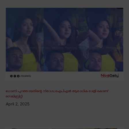
ധോണി പുറത്തായതിന്റെ നിരാശ; ഐപിഎൽ ആരാധിക രാത്രി കൊണ്ട്
സെലിബ്രിറ്റി
April 2, 2025