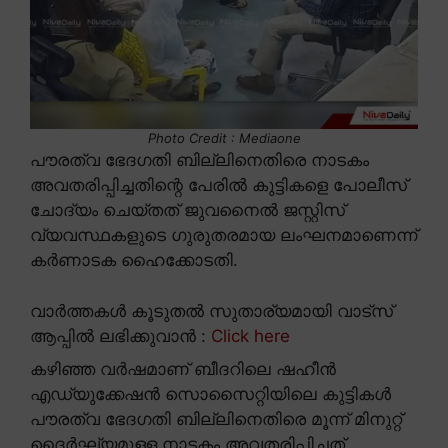
Photo Credit : Mediaone
പൗരത്വ ഭേദഗതി ബില്ലിനെതിരെ നാടകം
അവതരിപ്പിച്ചതിന്റെ പേരിൽ കുട്ടികളെ പോലീസ്
ചോദ്യം ചെയ്തത് ജുവനൈൽ ജസ്റ്റിസ്
വ്യവസ്ഥകളുടെ ഗുരുതരമായ ലംഘനമാണെന്ന്
കർണാടക ഹൈക്കോടതി.
വാർത്തകൾ കൂടുതൽ സുതാര്യമായി വാട്സ്
ആപ്പിൽ ലഭിക്കുവാൻ :
Click here
കഴിഞ്ഞ വർഷമാണ് ബീദറിലെ ഷഹീൻ
എഡ്യുക്കേഷൻ സൊസൈറ്റിയിലെ കുട്ടികൾ
പൗരത്വ ഭേദഗതി ബില്ലിനെതിരെ മൂന്ന് മിനുറ്റ്
ദൈർഘ്യമുള്ള നാടകം അവതരിപ്പിച്ചത്.