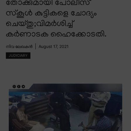
തോക്കുമായി പോലീസ്
സ്കൂൾ കുട്ടികളെ ചോദ്യം
ചെയ്തു;വിമർശിച്ച്
കർണാടക ഹൈക്കോടതി.
നിവ ലേഖകൻ
August 17, 2021
JUDICIARY