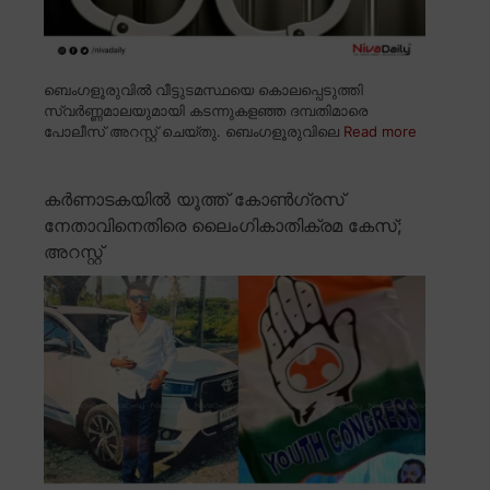
ബെംഗളൂരുവിൽ വീട്ടുടമസ്ഥയെ കൊലപ്പെടുത്തി
സ്വർണ്ണമാലയുമായി കടന്നുകളഞ്ഞ ദമ്പതിമാരെ
പോലീസ് അറസ്റ്റ് ചെയ്തു. ബെംഗളൂരുവിലെ
Read more
കർണാടകയിൽ യൂത്ത് കോൺഗ്രസ്
നേതാവിനെതിരെ ലൈംഗികാതിക്രമ കേസ്;
അറസ്റ്റ്