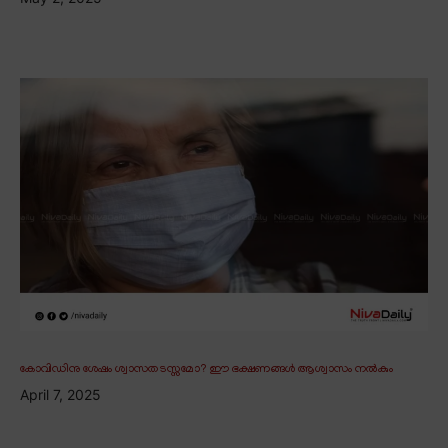
കോവിഡിനു ശേഷം ശ്വാസതടസ്സമോ? ഈ ഭക്ഷണങ്ങൾ ആശ്വാസം നൽകും
April 7, 2025