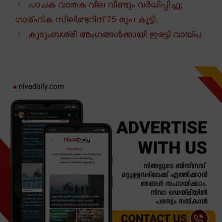
പാചക വാതക വില വീണ്ടും വർധിപ്പിച്ചു;
ഗാര്ഹിക സിലിണ്ടറിന് 25 രൂപ കൂട്ടി.
കുടുംബശ്രീ അംഗങ്ങൾക്കായി ഇരട്ടി വായ്പ.