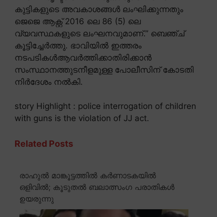
കുട്ടികളുടെ അവകാശങ്ങൾ ലംഘിക്കുന്നതും
ജെജെ ആക്റ്റ് 2016 ലെ 86 (5) ലെ
വ്യവസ്ഥകളുടെ ലംഘനവുമാണ്.” ബെഞ്ച്
കൂട്ടിച്ചേർത്തു. ഭാവിയിൽ ഇത്തരം
നടപടികൾആവർത്തിക്കാതിരിക്കാൻ
സംസ്ഥാനത്തുടനീളമുള്ള പോലീസിന് കോടതി
നിർദേശം നൽകി.
story Highlight : police interrogation of children
with guns is the violation of JJ act.
Related Posts
രാഹുൽ മാങ്കൂട്ടത്തിൽ കർണാടകയിൽ
ഒളിവിൽ; കൂടുതൽ ബലാത്സംഗ പരാതികൾ
ഉയരുന്നു