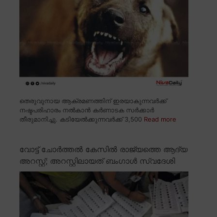
തെരുവുനായ ആക്രമണത്തിന് ഇരയാകുന്നവർക്ക്
നഷ്ടപരിഹാരം നൽകാൻ കർണാടക സർക്കാർ
തീരുമാനിച്ചു. കടിയേൽക്കുന്നവർക്ക് 3,500
Read more
വോട്ട് ചോർത്തൽ കേസിൽ രാജ്യത്തെ ആദ്യ
അറസ്റ്റ്; അറസ്റ്റിലായത് ബംഗാൾ സ്വദേശി