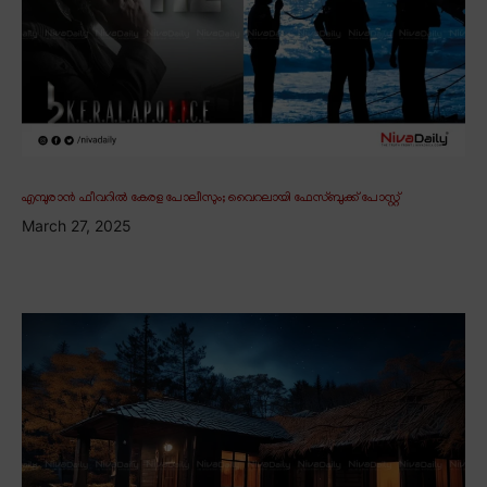
എമ്പുരാൻ ഫീവറിൽ കേരള പോലീസും; വൈറലായി ഫേസ്ബുക്ക് പോസ്റ്റ്
March 27, 2025