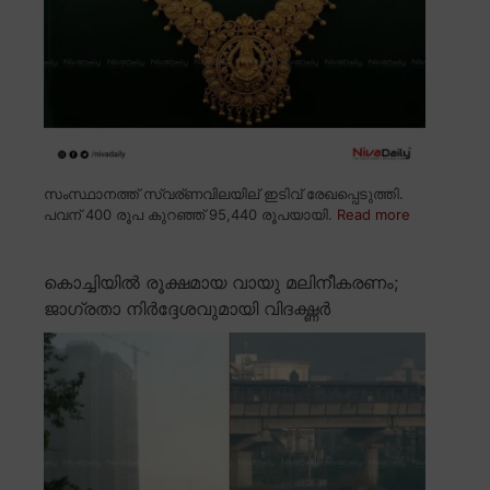
സംസ്ഥാനത്ത് സ്വര്ണവിലയില് ഇടിവ് രേഖപ്പെടുത്തി.
പവന് 400 രൂപ കുറഞ്ഞ് 95,440 രൂപയായി.
Read more
കൊച്ചിയിൽ രൂക്ഷമായ വായു മലിനീകരണം;
ജാഗ്രതാ നിർദ്ദേശവുമായി വിദഗ്ദ്ധർ