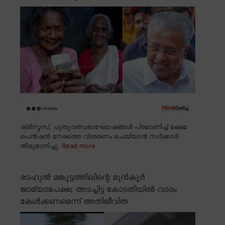
ക്രിസ്മസ്, പുതുവത്സരാഘോഷങ്ങൾ പ്രമാണിച്ച് ക്ഷേമ
പെൻഷൻ നേരത്തെ വിതരണം ചെയ്യാൻ സർക്കാർ
തീരുമാനിച്ചു.
Read more
രാഹുൽ മങ്കൂട്ടത്തിലിന്റെ മുൻകൂർ
ജാമ്യാപേക്ഷ; അടച്ചിട്ട കോടതിയിൽ വാദം
കേൾക്കണമെന്ന് അതിജീവിത