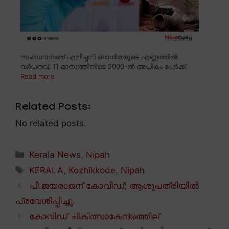
സംസ്ഥാനത്ത് എലിപ്പനി ബാധിതരുടെ എണ്ണത്തിൽ
വർധനവ്. 11 മാസത്തിനിടെ 5000-ൽ അധികം പേർക്ക്
Read more
Related Posts:
No related posts.
Categories
Kerala News
,
Nipah
Tags
KERALA
,
Kozhikkode
,
Nipah
പി.ജയരാജന് കോവിഡ്; ആശുപത്രിയിൽ
പ്രവേശിപ്പിച്ചു.
കോവിഡ് ചികിത്സാകേന്ദ്രത്തില്