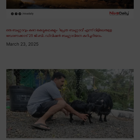
ഒരു ബംഗ്ലാവും കുറേ കെട്ടുകഥകളും∙ ‘പ്രേത ബംഗ്ലാവ്’ എന്ന് വിളിപ്പേരുള്ള
ബോണക്കാട് 25 ജി.ബി. ഡിവിഷൻ ബംഗ്ലാവിനെ കുറിച്ചറിയാം.
March 23, 2025