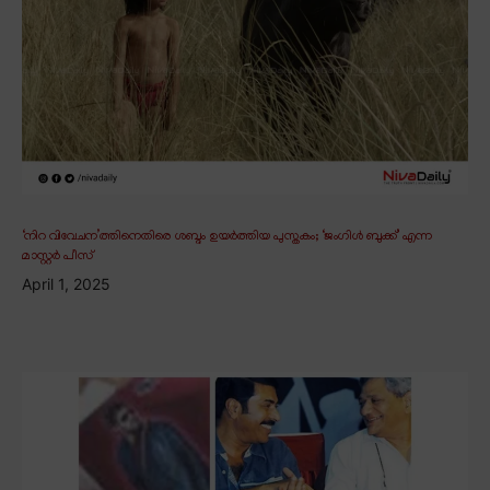
‘നിറ വിവേചന’ത്തിനെതിരെ ശബ്ദം ഉയർത്തിയ പുസ്തകം; ‘ജംഗിൾ ബുക്ക്’ എന്ന
മാസ്റ്റർ പീസ്
April 1, 2025