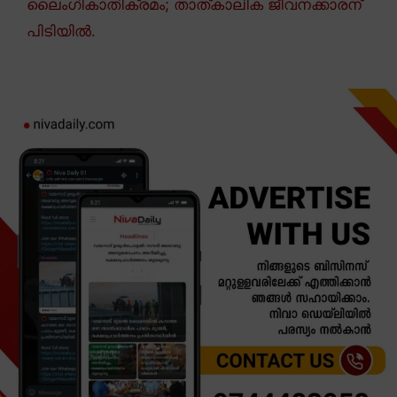
ലൈംഗികാതിക്രമം; താത്കാലിക ജീവനക്കാരന്
പിടിയിൽ.