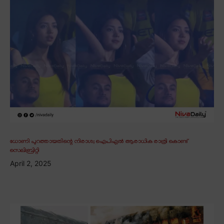
ധോണി പുറത്തായതിന്റെ നിരാശ; ഐപിഎൽ ആരാധിക രാത്രി കൊണ്ട്
സെലിബ്രിറ്റി
April 2, 2025