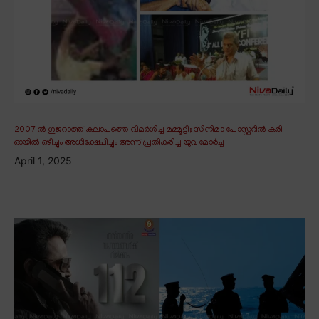
2007 ൽ ഗുജറാത്ത് കലാപത്തെ വിമർശിച്ച മമ്മൂട്ടി; സിനിമാ പോസ്റ്ററിൽ കരി
ഓയിൽ ഒഴിച്ചും അധിക്ഷേപിച്ചും അന്ന് പ്രതികരിച്ച യുവ മോർച്ച
April 1, 2025