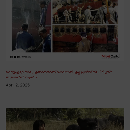
ഗോധ്ര കൂട്ടക്കൊല; എങ്ങനെയാണ് സബർമതി എക്സ്പ്രസിന് തീ പിടിച്ചത്?
ആരാണ് തീ വച്ചത്..?
April 2, 2025