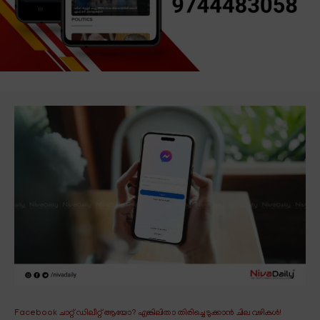
Facebook ചാറ്റ് ഡിലീറ്റ് ആയോ? എങ്കിലിതാ തിരിച്ചെടുക്കാൻ ചില വഴികൾ!