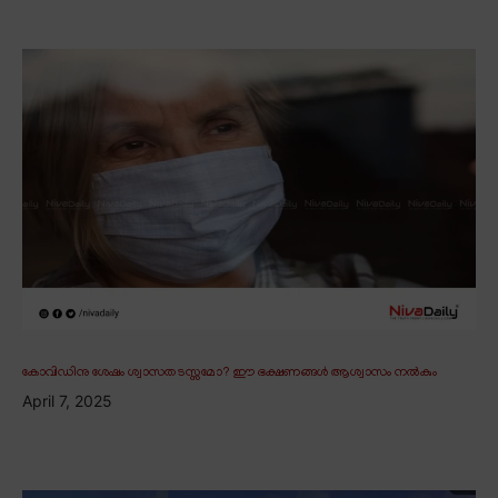
കോവിഡിനു ശേഷം ശ്വാസതടസ്സമോ? ഈ ഭക്ഷണങ്ങൾ ആശ്വാസം നൽകും
April 7, 2025