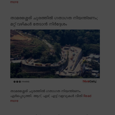
more
താമരശ്ശേരി ചുരത്തിൽ ഗതാഗത നിയന്ത്രണം;
മറ്റ് വഴികൾ തേടാൻ നിർദ്ദേശം
താമരശ്ശേരി ചുരത്തിൽ ഗതാഗത നിയന്ത്രണം
ഏർപ്പെടുത്തി. ആറ്, ഏഴ്, എട്ട് വളവുകൾ വീതി
Read
more