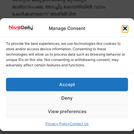
ജാമ്യാപേക്ഷ; അടച്ചിട്ട കോടതിയിൽ വാദം
കേൾക്കണമെന്ന് അതിജീവിത
Manage Consent
To provide the best experiences, we use technologies like cookies to
store and/or access device information. Consenting to these
technologies will allow us to process data such as browsing behavior or
unique IDs on this site. Not consenting or withdrawing consent, may
adversely affect certain features and functions.
Accept
ബലാത്സംഗ കേസിൽ രാഹുൽ മങ്കൂട്ടത്തിലിന്റെ മുൻകൂർ
ജാമ്യാപേക്ഷ പരിഗണിക്കാനിരിക്കെ, കേസ് അടച്ചിട്ട
Deny
കോടതി
Read more
View preferences
കെൽട്രോണിൽ മാധ്യമ പഠനത്തിന്
Privacy Policy
Contact Us
അപേക്ഷിക്കാം; അവസാന തീയതി ഡിസംബർ