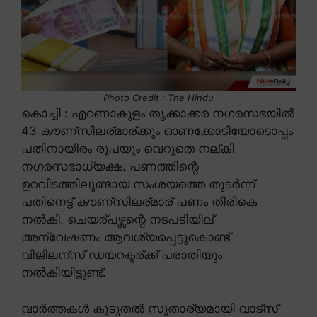
Photo Credit : The Hindu
കൊച്ചി : എറണാകുളം തൃക്കാക്കര നഗരസഭയിൽ
43 കൗണ്സിലര്മാര്ക്കും ഓണക്കോടിയോടൊപ്പം
പതിനായിരം രൂപയും വെറുതെ നല്കി
നഗരസഭാധ്യക്ഷ. പണത്തിന്റെ
ഉറവിടത്തിലുണ്ടായ സംശയത്തെ തുടർന്ന്
പതിനെട്ട് കൗണ്സിലര്മാര് പണം തിരികെ
നൽകി. ചെയര്പഴ്സന്റെ നടപടിയില്
അന്വേഷണം ആവശ്യപ്പെട്ടുകൊണ്ട്
വിജിലന്സ് ഡയറക്ടര്ക്ക് പരാതിയും
നൽകിയിട്ടുണ്ട്.
വാർത്തകൾ കൂടുതൽ സുതാര്യമായി വാട്സ്