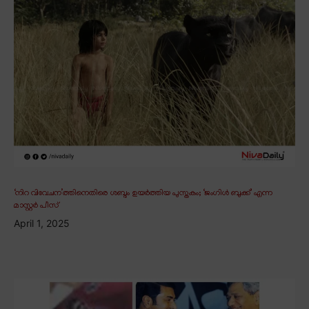
‘നിറ വിവേചന’ത്തിനെതിരെ ശബ്ദം ഉയർത്തിയ പുസ്തകം; ‘ജംഗിൾ ബുക്ക്’ എന്ന
മാസ്റ്റർ പീസ്
April 1, 2025