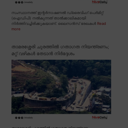
സംസ്ഥാനത്ത് ഇന്റർനാഷണൽ ഡ്രൈവിംഗ് പെർമിറ്റ്
(ഐഡിപി) നൽകുന്നത് താൽക്കാലികമായി
നിർത്തിവച്ചിരിക്കുകയാണ്. ലൈസൻസ് രേഖകൾ
Read
more
താമരശ്ശേരി ചുരത്തിൽ ഗതാഗത നിയന്ത്രണം;
മറ്റ് വഴികൾ തേടാൻ നിർദ്ദേശം
താമരശ്ശേരി ചുരത്തിൽ ഗതാഗത നിയന്ത്രണം