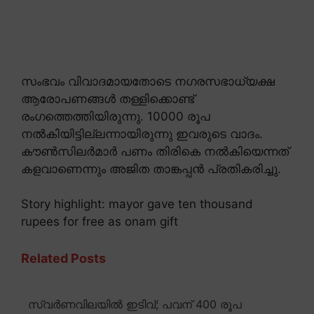
സംഭവം വിവാദമായതോടെ നഗരസഭാധ്യക്ഷ
ആരോപണങ്ങൾ തള്ളിക്കൊണ്ട്
രംഗത്തെത്തിയിരുന്നു. 10000 രൂപ
നൽകിയിട്ടില്ലന്നായിരുന്നു ഇവരുടെ വാദം.
കൗൺസിലർമാർ പണം തിരികെ നൽകിയെന്നത്
കളവാണെന്നും അജിത താങ്കപ്പൻ പ്രതികരിച്ചു.
Story highlight: mayor gave ten thousand
rupees for free as onam gift
Related Posts
സ്വർണവിലയിൽ ഇടിവ്; പവന് 400 രൂപ