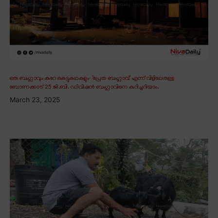
ഒരു ബംഗ്ലാവും കുറേ കെട്ടുകഥകളും∙ ‘പ്രേത ബംഗ്ലാവ്’ എന്ന് വിളിപ്പേരുള്ള
ബോണക്കാട് 25 ജി.ബി. ഡിവിഷൻ ബംഗ്ലാവിനെ കുറിച്ചറിയാം.
March 23, 2025