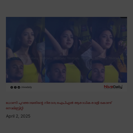
ധോണി പുറത്തായതിന്റെ നിരാശ; ഐപിഎൽ ആരാധിക രാത്രി കൊണ്ട്
സെലിബ്രിറ്റി
April 2, 2025