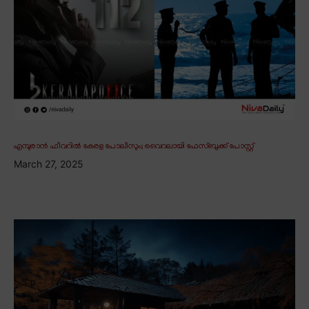
എമ്പുരാൻ ഫീവറിൽ കേരള പോലീസും; വൈറലായി ഫേസ്ബുക്ക് പോസ്റ്റ്
March 27, 2025