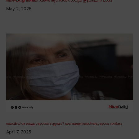
കോഴിയിറച്ചി കഴിക്കുന്നവരിൽ ക്യാൻസർ സാധ്യത കൂടുതലെന്ന് പഠനം
May 2, 2025
കോവിഡിനു ശേഷം ശ്വാസതടസ്സമോ? ഈ ഭക്ഷണങ്ങൾ ആശ്വാസം നൽകും
April 7, 2025