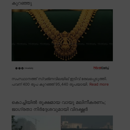
കുറഞ്ഞു
സംസ്ഥാനത്ത് സ്വര്ണവിലയില് ഇടിവ് രേഖപ്പെടുത്തി.
പവന് 400 രൂപ കുറഞ്ഞ് 95,440 രൂപയായി.
Read more
കൊച്ചിയിൽ രൂക്ഷമായ വായു മലിനീകരണം;
ജാഗ്രതാ നിർദ്ദേശവുമായി വിദഗ്ദ്ധർ