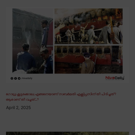
ഗോധ്ര കൂട്ടക്കൊല; എങ്ങനെയാണ് സബർമതി എക്സ്പ്രസിന് തീ പിടിച്ചത്?
ആരാണ് തീ വച്ചത്..?
April 2, 2025