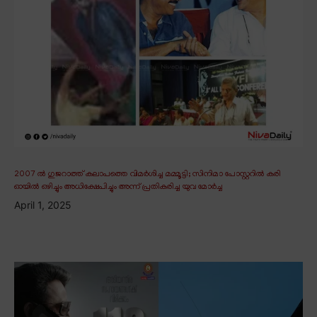
2007 ൽ ഗുജറാത്ത് കലാപത്തെ വിമർശിച്ച മമ്മൂട്ടി; സിനിമാ പോസ്റ്ററിൽ കരി
ഓയിൽ ഒഴിച്ചും അധിക്ഷേപിച്ചും അന്ന് പ്രതികരിച്ച യുവ മോർച്ച
April 1, 2025