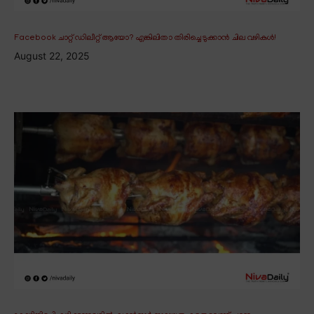
Facebook ചാറ്റ് ഡിലീറ്റ് ആയോ? എങ്കിലിതാ തിരിച്ചെടുക്കാൻ ചില വഴികൾ!
August 22, 2025