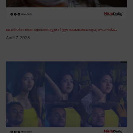
കോവിഡിനു ശേഷം ശ്വാസതടസ്സമോ? ഈ ഭക്ഷണങ്ങൾ ആശ്വാസം നൽകും
April 7, 2025