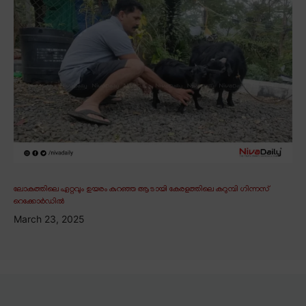
ലോകത്തിലെ ഏറ്റവും ഉയരം കുറഞ്ഞ ആടായി കേരളത്തിലെ കറുമ്പി ഗിന്നസ്
റെക്കോർഡിൽ
March 23, 2025