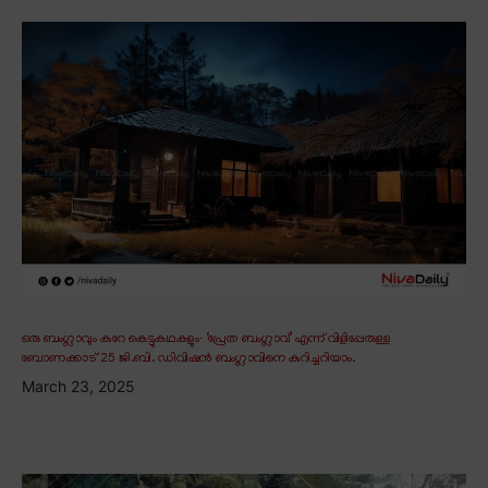
ഒരു ബംഗ്ലാവും കുറേ കെട്ടുകഥകളും∙ ‘പ്രേത ബംഗ്ലാവ്’ എന്ന് വിളിപ്പേരുള്ള
ബോണക്കാട് 25 ജി.ബി. ഡിവിഷൻ ബംഗ്ലാവിനെ കുറിച്ചറിയാം.
March 23, 2025