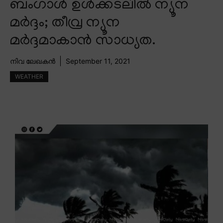
ബംഗാൾ ഉൾക്കടലിൽ ന്യൂന
മർദ്ദം; തീവ്ര ന്യൂന
മർദ്ദമാകാൻ സാധ്യത.
നിവ ലേഖകൻ
September 11, 2021
WEATHER