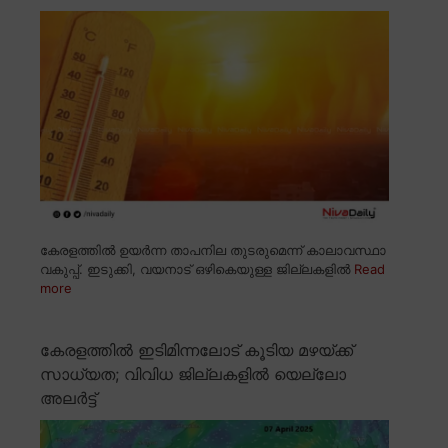
കേരളത്തിൽ ഉയർന്ന താപനില തുടരുമെന്ന് കാലാവസ്ഥാ
വകുപ്പ്. ഇടുക്കി, വയനാട് ഒഴികെയുള്ള ജില്ലകളിൽ
Read
more
കേരളത്തിൽ ഇടിമിന്നലോട് കൂടിയ മഴയ്ക്ക്
സാധ്യത; വിവിധ ജില്ലകളിൽ യെല്ലോ
അലർട്ട്