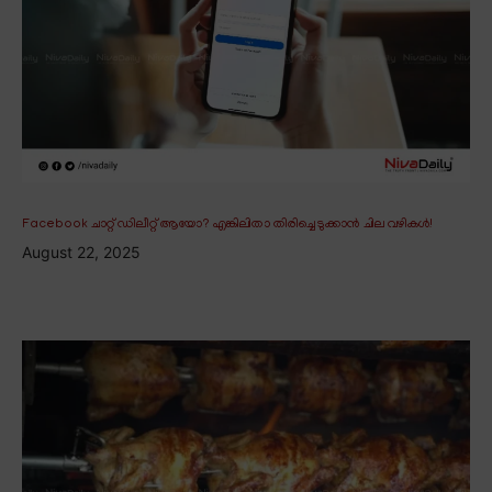
Facebook ചാറ്റ് ഡിലീറ്റ് ആയോ? എങ്കിലിതാ തിരിച്ചെടുക്കാൻ ചില വഴികൾ!
August 22, 2025