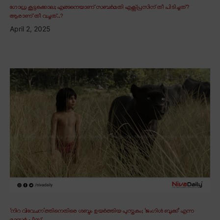
ഗോധ്ര കൂട്ടക്കൊല; എങ്ങനെയാണ് സബർമതി എക്സ്പ്രസിന് തീ പിടിച്ചത്?
ആരാണ് തീ വച്ചത്..?
April 2, 2025
‘നിറ വിവേചന’ത്തിനെതിരെ ശബ്ദം ഉയർത്തിയ പുസ്തകം; ‘ജംഗിൾ ബുക്ക്’ എന്ന