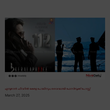
എമ്പുരാൻ ഫീവറിൽ കേരള പോലീസും; വൈറലായി ഫേസ്ബുക്ക് പോസ്റ്റ്
March 27, 2025