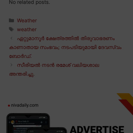
No related posts.
Categories
Weather
Tags
weather
ഏറ്റുമാനൂർ ക്ഷേത്രത്തിൽ തിരുവാഭരണം
കാണാതായ സംഭവം; നടപടിയുമായി ദേവസ്വം
ബോർഡ്.
സീരിയൽ നടൻ രമേശ് വലിയശാല
അന്തരിച്ചു.