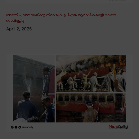
ധോണി പുറത്തായതിന്റെ നിരാശ; ഐപിഎൽ ആരാധിക രാത്രി കൊണ്ട്
സെലിബ്രിറ്റി
April 2, 2025