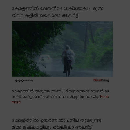
കേരളത്തിൽ വേനൽമഴ ശക്തമാകും; മൂന്ന്
ജില്ലകളിൽ യെല്ലോ അലർട്ട്
കേരളത്തിൽ അടുത്ത അഞ്ച് ദിവസത്തേക്ക് വേനൽ മഴ
ശക്തമാകുമെന്ന് കാലാവസ്ഥാ വകുപ്പ് മുന്നറിയിപ്പ്
Read
more
കേരളത്തിൽ ഉയർന്ന താപനില തുടരുന്നു;
മിക്ക ജില്ലകളിലും യെല്ലോ അലർട്ട്