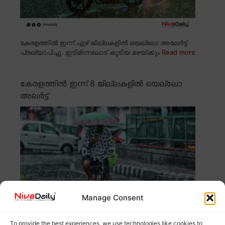
കേരളത്തിൽ ഇന്ന് ഏഴ് ജില്ലകളിൽ യെല്ലോ അലേർട്ട്
പ്രഖ്യാപിച്ചു. ഇടിമിന്നലോട് കൂടിയ മഴയ്ക്കും
Read more
കേരളത്തിൽ ഇന്ന് 8 ജില്ലകളിൽ യെല്ലോ
അലർട്ട്
Manage Consent
To provide the best experiences, we use technologies like cookies to