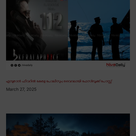
എമ്പുരാൻ ഫീവറിൽ കേരള പോലീസും; വൈറലായി ഫേസ്ബുക്ക് പോസ്റ്റ്
March 27, 2025