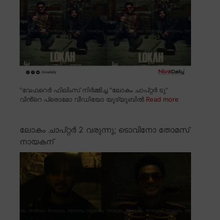
"വേഫറെർ ഫിലിംസ് നിർമ്മിച്ച "ലോകം ചാപ്റ്റർ ടു"
വിൻ്റെ പ്രൊമോ വീഡിയോ യൂട്യൂബിൽ
Read more
ലോകം ചാപ്റ്റർ 2 വരുന്നു; ടൊവിനോ തോമസ്
നായകന്