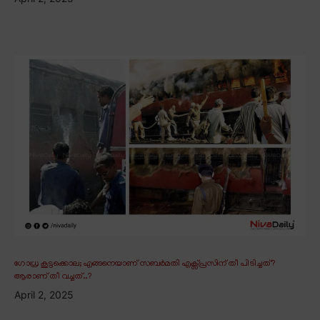
ഗോധ്ര കൂട്ടക്കൊല; എങ്ങനെയാണ് സബർമതി എക്സ്പ്രസിന് തീ പിടിച്ചത്?
ആരാണ് തീ വച്ചത്..?
April 2, 2025