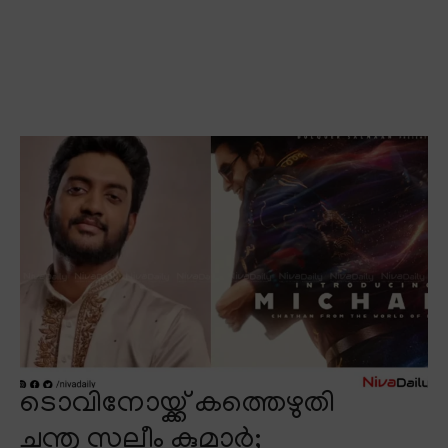
ടൊവിനോയ്ക്ക് കത്തെഴുതി
ചന്തു സലീം കുമാർ;