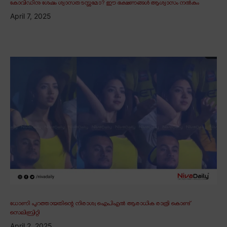
കോവിഡിനു ശേഷം ശ്വാസതടസ്സമോ? ഈ ഭക്ഷണങ്ങൾ ആശ്വാസം നൽകും
April 7, 2025
ധോണി പുറത്തായതിന്റെ നിരാശ; ഐപിഎൽ ആരാധിക രാത്രി കൊണ്ട്
സെലിബ്രിറ്റി
April 2, 2025