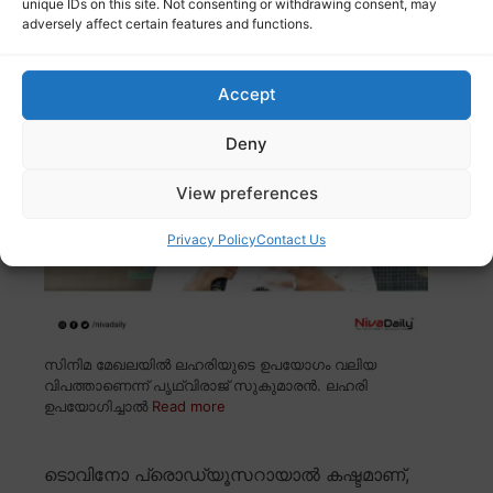
unique IDs on this site. Not consenting or withdrawing consent, may
സിനിമയിൽ ലഹരി ഉപയോഗം വിപത്ത്:
adversely affect certain features and functions.
പൃഥ്വിരാജ്, സത്യവാങ്മൂലത്തെ പിന്തുണച്ച്
ടൊവിനോ
Accept
Deny
View preferences
Privacy Policy
Contact Us
സിനിമ മേഖലയിൽ ലഹരിയുടെ ഉപയോഗം വലിയ
വിപത്താണെന്ന് പൃഥ്വിരാജ് സുകുമാരൻ. ലഹരി
ഉപയോഗിച്ചാൽ
Read more
ടൊവിനോ പ്രൊഡ്യൂസറായാൽ കഷ്ടമാണ്,