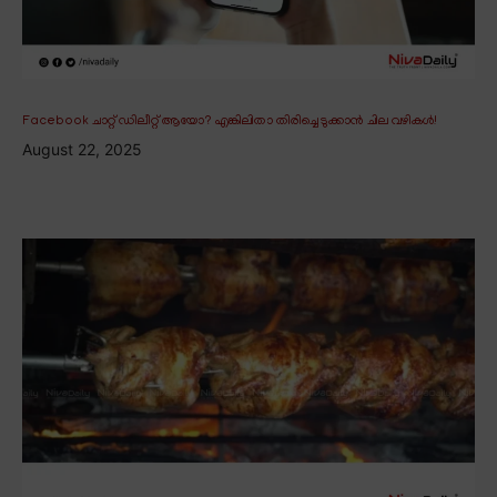
Facebook ചാറ്റ് ഡിലീറ്റ് ആയോ? എങ്കിലിതാ തിരിച്ചെടുക്കാൻ ചില വഴികൾ!
August 22, 2025