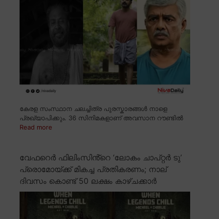
കേരള സംസ്ഥാന ചലച്ചിത്ര പുരസ്കാരങ്ങൾ നാളെ
പ്രഖ്യാപിക്കും. 36 സിനിമകളാണ് അവസാന റൗണ്ടിൽ
Read more
വേഫറെർ ഫിലിംസിൻ്റെ ‘ലോകം ചാപ്റ്റർ ടു’
പ്രൊമോയ്ക്ക് മികച്ച പ്രതികരണം; നാല്
ദിവസം കൊണ്ട് 50 ലക്ഷം കാഴ്ചക്കാർ