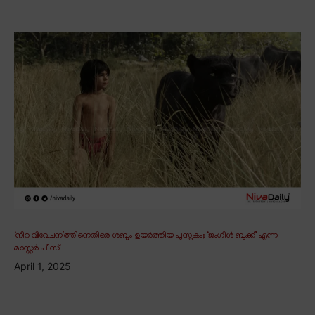
‘നിറ വിവേചന’ത്തിനെതിരെ ശബ്ദം ഉയർത്തിയ പുസ്തകം; ‘ജംഗിൾ ബുക്ക്’ എന്ന
മാസ്റ്റർ പീസ്
April 1, 2025