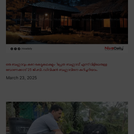
ഒരു ബംഗ്ലാവും കുറേ കെട്ടുകഥകളും∙ ‘പ്രേത ബംഗ്ലാവ്’ എന്ന് വിളിപ്പേരുള്ള
ബോണക്കാട് 25 ജി.ബി. ഡിവിഷൻ ബംഗ്ലാവിനെ കുറിച്ചറിയാം.
March 23, 2025