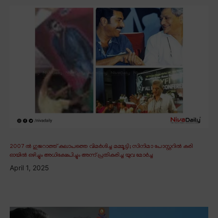
2007 ൽ ഗുജറാത്ത് കലാപത്തെ വിമർശിച്ച മമ്മൂട്ടി; സിനിമാ പോസ്റ്ററിൽ കരി
ഓയിൽ ഒഴിച്ചും അധിക്ഷേപിച്ചും അന്ന് പ്രതികരിച്ച യുവ മോർച്ച
April 1, 2025