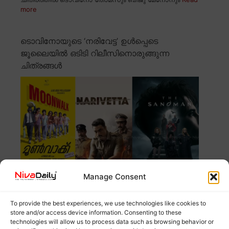
more
ടൊവിനോയുടെ ‘നരിവേട്ട’ ഉൾപ്പെടെ
ജൂലൈയിൽ ഒടിടി റിലീസിനൊരുങ്ങുന്ന
ചിത്രങ്ങൾ
Manage Consent
'നരിവേട്ട' കൂടാതെ 'മൂൺവാക്ക്' എന്ന ചിത്രവും ഈ
To provide the best experiences, we use technologies like cookies to
മാസം ഒടിടിയിൽ എത്തുന്ന ശ്രദ്ധേയമായ
Read more
store and/or access device information. Consenting to these
technologies will allow us to process data such as browsing behavior or