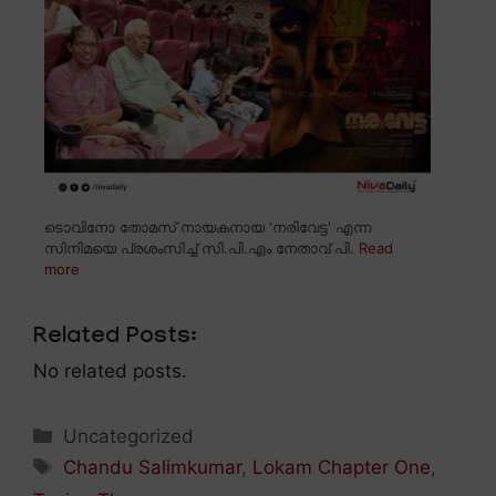
ടൊവിനോ തോമസ് നായകനായ 'നരിവേട്ട' എന്ന
സിനിമയെ പ്രശംസിച്ച് സി.പി.എം നേതാവ് പി.
Read
more
Related Posts:
No related posts.
Categories
Uncategorized
Tags
Chandu Salimkumar
,
Lokam Chapter One
,