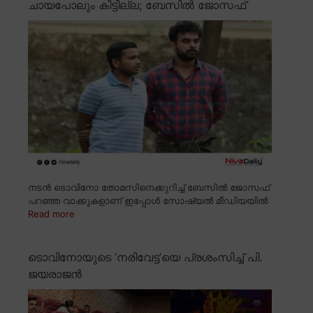
ചായപോലും കിട്ടില്ല; ബേസിൽ ജോസഫ്
നടൻ ടൊവിനോ തോമസിനെക്കുറിച്ച് ബേസിൽ ജോസഫ്
പറഞ്ഞ വാക്കുകളാണ് ഇപ്പോൾ സോഷ്യൽ മീഡിയയിൽ
Read more
ടൊവിനോയുടെ ‘നരിവേട്ട’യെ പ്രശംസിച്ച് പി.
ജയരാജൻ