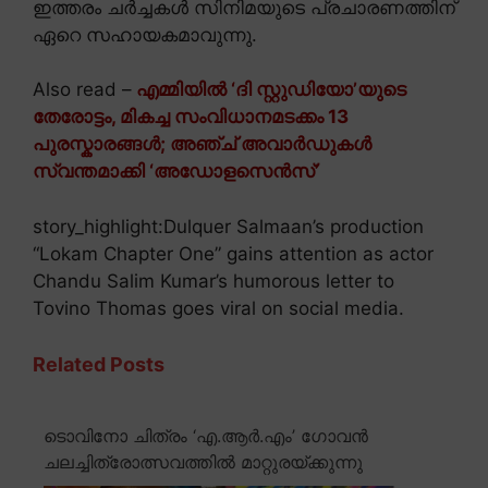
ഇത്തരം ചർച്ചകൾ സിനിമയുടെ പ്രചാരണത്തിന്
ഏറെ സഹായകമാവുന്നു.
Also read –
എമ്മിയിൽ ‘ദി സ്റ്റുഡിയോ’യുടെ
തേരോട്ടം, മികച്ച സംവിധാനമടക്കം 13
പുരസ്കാരങ്ങൾ; അഞ്ച് അവാർഡുകൾ
സ്വന്തമാക്കി ‘അഡോളസെൻസ്’
story_highlight:Dulquer Salmaan’s production
“Lokam Chapter One” gains attention as actor
Chandu Salim Kumar’s humorous letter to
Tovino Thomas goes viral on social media.
Related Posts
ടൊവിനോ ചിത്രം ‘എ.ആർ.എം’ ഗോവൻ
ചലച്ചിത്രോത്സവത്തിൽ മാറ്റുരയ്ക്കുന്നു