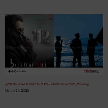
എമ്പുരാൻ ഫീവറിൽ കേരള പോലീസും; വൈറലായി ഫേസ്ബുക്ക് പോസ്റ്റ്
March 27, 2025