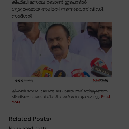
കിഫ്ബി മസാല ബോണ്ട് ഇടപാടിൽ
ഗുരുതരമായ അഴിമതി നടന്നുവെന്ന് വി.ഡി.
സതീശൻ
കിഫ്ബി മസാല ബോണ്ട് ഇടപാടിൽ അഴിമതിയുണ്ടെന്ന്
പ്രതിപക്ഷ നേതാവ് വി.ഡി. സതീശൻ ആരോപിച്ചു.
Read
more
Related Posts:
No related posts.