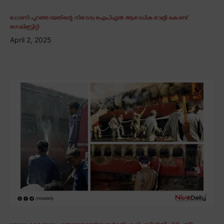
ധോണി പുറത്തായതിന്റെ നിരാശ; ഐപിഎൽ ആരാധിക രാത്രി കൊണ്ട്
സെലിബ്രിറ്റി
April 2, 2025