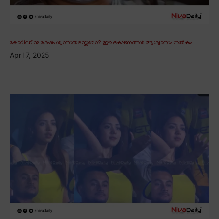
കോവിഡിനു ശേഷം ശ്വാസതടസ്സമോ? ഈ ഭക്ഷണങ്ങൾ ആശ്വാസം നൽകും
April 7, 2025