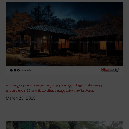
ഒരു ബംഗ്ലാവും കുറേ കെട്ടുകഥകളും∙ ‘പ്രേത ബംഗ്ലാവ്’ എന്ന് വിളിപ്പേരുള്ള
ബോണക്കാട് 25 ജി.ബി. ഡിവിഷൻ ബംഗ്ലാവിനെ കുറിച്ചറിയാം.
March 23, 2025