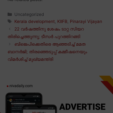
Categories
Uncategorized
Tags
Kerala development
,
KIIFB
,
Pinarayi Vijayan
22 വർഷത്തിനു ശേഷം ടാറ്റ സിയറ
തിരിച്ചെത്തുന്നു; ടീസർ പുറത്തിറങ്ങി
ബിജെപിക്കെതിരെ ആഞ്ഞടിച്ച് മമത
ബാനർജി; തിരഞ്ഞെടുപ്പ് കമ്മീഷനെയും
വിമർശിച്ച് മുഖ്യമന്ത്രി