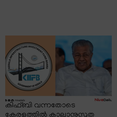
കിഫ്ബി വന്നതോടെ
കേരളത്തിൽ കാലാനുസൃത