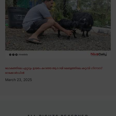
ലോകത്തിലെ ഏറ്റവും ഉയരം കുറഞ്ഞ ആടായി കേരളത്തിലെ കറുമ്പി ഗിന്നസ്
റെക്കോർഡിൽ
March 23, 2025