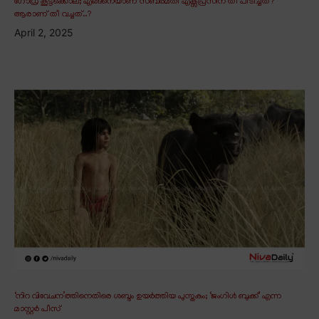
ഗോധ്ര കൂട്ടക്കൊല; എങ്ങനെയാണ് സബർമതി എക്സ്പ്രസിന് തീ പിടിച്ചത്?
ആരാണ് തീ വച്ചത്..?
April 2, 2025
‘നിറ വിവേചന’ത്തിനെതിരെ ശബ്ദം ഉയർത്തിയ പുസ്തകം; ‘ജംഗിൾ ബുക്ക്’ എന്ന
മാസ്റ്റർ പീസ്