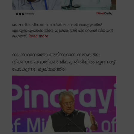
ലൈംഗിക പീഡന കേസിൽ രാഹുൽ മാങ്കൂട്ടത്തിൽ
എംഎൽഎയ്ക്കെതിരെ മുഖ്യമന്ത്രി പിണറായി വിജയൻ
രംഗത്ത്.
Read more
സംസ്ഥാനത്തെ അടിസ്ഥാന സൗകര്യ
വികസന പദ്ധതികൾ മികച്ച രീതിയിൽ മുന്നോട്ട്
പോകുന്നു: മുഖ്യമന്ത്രി