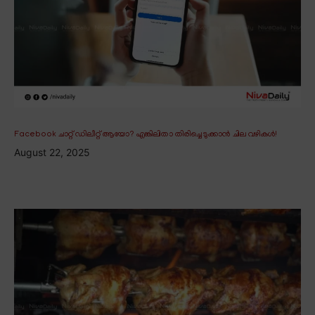
Facebook ചാറ്റ് ഡിലീറ്റ് ആയോ? എങ്കിലിതാ തിരിച്ചെടുക്കാൻ ചില വഴികൾ!
August 22, 2025