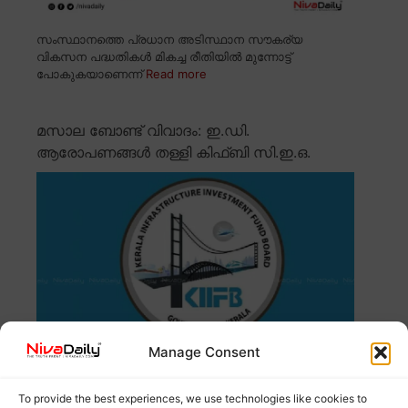
സംസ്ഥാനത്തെ പ്രധാന അടിസ്ഥാന സൗകര്യ
വികസന പദ്ധതികൾ മികച്ച രീതിയിൽ മുന്നോട്ട്
പോകുകയാണെന്ന്
Read more
മസാല ബോണ്ട് വിവാദം: ഇ.ഡി.
ആരോപണങ്ങൾ തള്ളി കിഫ്ബി സി.ഇ.ഒ.
Manage Consent
മസാല ബോണ്ട് ഇടപാടിൽ ഫെമ ചട്ടം ലംഘിച്ചിട്ടില്ലെന്ന്
To provide the best experiences, we use technologies like cookies to
കിഫ്ബി സി.ഇ.ഒ. ഡോ. കെ.എം.
Read more