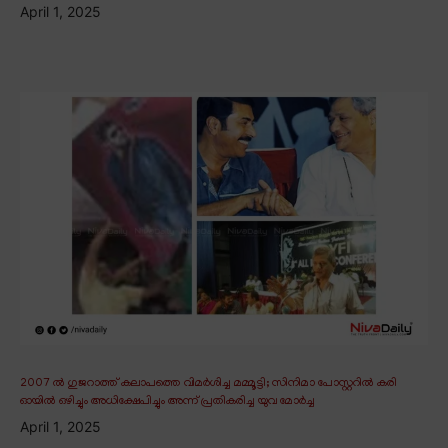
April 1, 2025
2007 ൽ ഗുജറാത്ത് കലാപത്തെ വിമർശിച്ച മമ്മൂട്ടി; സിനിമാ പോസ്റ്ററിൽ കരി
ഓയിൽ ഒഴിച്ചും അധിക്ഷേപിച്ചും അന്ന് പ്രതികരിച്ച യുവ മോർച്ച
April 1, 2025