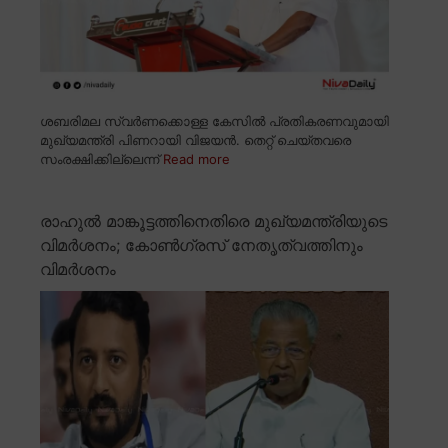
ശബരിമല സ്വർണക്കൊള്ള കേസിൽ പ്രതികരണവുമായി
മുഖ്യമന്ത്രി പിണറായി വിജയൻ. തെറ്റ് ചെയ്തവരെ
സംരക്ഷിക്കില്ലെന്ന്
Read more
രാഹുൽ മാങ്കൂട്ടത്തിനെതിരെ മുഖ്യമന്ത്രിയുടെ
വിമർശനം; കോൺഗ്രസ് നേതൃത്വത്തിനും
വിമർശനം