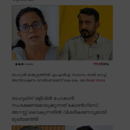
രാഹുൽ മാങ്കൂട്ടത്തിൽ എംഎൽഎ സ്ഥാനം രാജി വെച്ച്
അന്വേഷണം നേരിടണമെന്ന് കെ.കെ. രമ
Read more
രാഹുലിന് ഒളിവിൽ പോകാൻ
സംരക്ഷണമൊരുക്കുന്നത് കോൺഗ്രസ്;
അറസ്റ്റ് വൈകുന്നതിൽ വിശദീകരണവുമായി
മുഖ്യമന്ത്രി