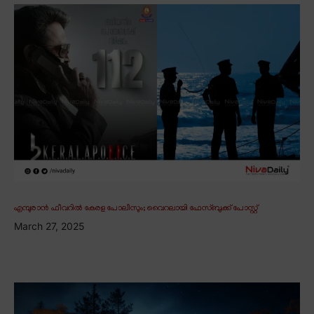
എമ്പുരാൻ ഫീവറിൽ കേരള പോലീസും; വൈറലായി ഫേസ്ബുക്ക് പോസ്റ്റ്
March 27, 2025