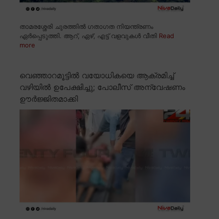
താമരശ്ശേരി ചുരത്തിൽ ഗതാഗത നിയന്ത്രണം
ഏർപ്പെടുത്തി. ആറ്, ഏഴ്, എട്ട് വളവുകൾ വീതി
Read
more
വെഞ്ഞാറമൂട്ടിൽ വയോധികയെ ആക്രമിച്ച്
വഴിയിൽ ഉപേക്ഷിച്ചു; പോലീസ് അന്വേഷണം
ഊർജ്ജിതമാക്കി