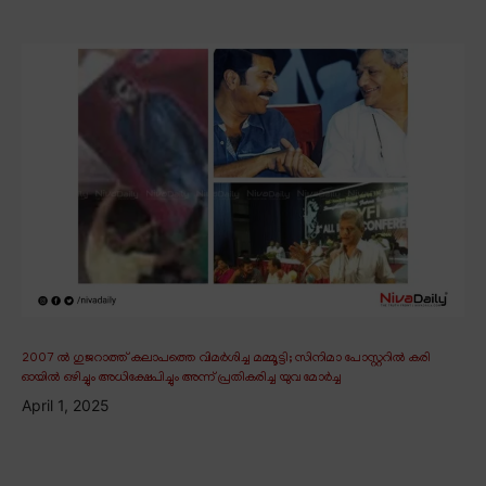
2007 ൽ ഗുജറാത്ത് കലാപത്തെ വിമർശിച്ച മമ്മൂട്ടി; സിനിമാ പോസ്റ്ററിൽ കരി
ഓയിൽ ഒഴിച്ചും അധിക്ഷേപിച്ചും അന്ന് പ്രതികരിച്ച യുവ മോർച്ച
April 1, 2025