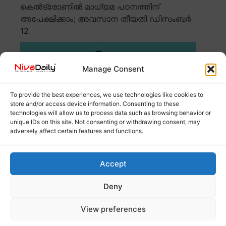
കെൽട്രോണിൽ മാധ്യമ പഠനത്തിന്
അപേക്ഷിക്കാം; അവസാന തീയതി ഡിസംബർ
12
Manage Consent
To provide the best experiences, we use technologies like cookies to
store and/or access device information. Consenting to these
technologies will allow us to process data such as browsing behavior or
unique IDs on this site. Not consenting or withdrawing consent, may
adversely affect certain features and functions.
കേരള സർക്കാർ സ്ഥാപനമായ കെൽട്രോണിൽ മാധ്യമ
Accept
പഠന കോഴ്സുകളിലേക്ക് അപേക്ഷകൾ ക്ഷണിക്കുന്നു.
തിരുവനന്തപുരം,
Read more
Deny
View preferences
സംസ്ഥാനത്ത് എലിപ്പനി വ്യാപനം രൂക്ഷം; 11
മാസത്തിനിടെ 356 മരണം