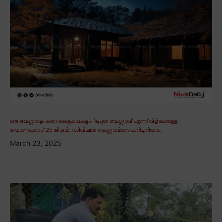
ഒരു ബംഗ്ലാവും കുറേ കെട്ടുകഥകളും∙ ‘പ്രേത ബംഗ്ലാവ്’ എന്ന് വിളിപ്പേരുള്ള
ബോണക്കാട് 25 ജി.ബി. ഡിവിഷൻ ബംഗ്ലാവിനെ കുറിച്ചറിയാം.
March 23, 2025