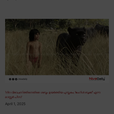
‘നിറ വിവേചന’ത്തിനെതിരെ ശബ്ദം ഉയർത്തിയ പുസ്തകം; ‘ജംഗിൾ ബുക്ക്’ എന്ന
മാസ്റ്റർ പീസ്
April 1, 2025