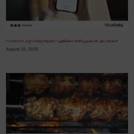
Facebook ചാറ്റ് ഡിലീറ്റ് ആയോ? എങ്കിലിതാ തിരിച്ചെടുക്കാൻ ചില വഴികൾ!
August 22, 2025