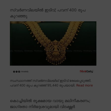
സ്വർണവിലയിൽ ഇടിവ്; പവന് 400 രൂപ
കുറഞ്ഞു
സംസ്ഥാനത്ത് സ്വര്ണവിലയില് ഇടിവ് രേഖപ്പെടുത്തി.
പവന് 400 രൂപ കുറഞ്ഞ് 95,440 രൂപയായി.
Read more
കൊച്ചിയിൽ രൂക്ഷമായ വായു മലിനീകരണം;
ജാഗ്രതാ നിർദ്ദേശവുമായി വിദഗ്ദ്ധർ