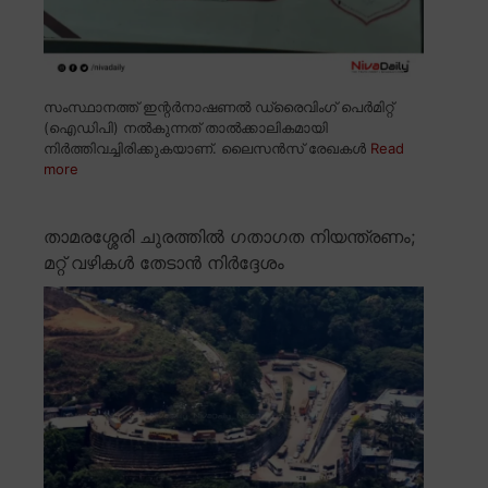
സംസ്ഥാനത്ത് ഇന്റർനാഷണൽ ഡ്രൈവിംഗ് പെർമിറ്റ്
(ഐഡിപി) നൽകുന്നത് താൽക്കാലികമായി
നിർത്തിവച്ചിരിക്കുകയാണ്. ലൈസൻസ് രേഖകൾ
Read
more
താമരശ്ശേരി ചുരത്തിൽ ഗതാഗത നിയന്ത്രണം;
മറ്റ് വഴികൾ തേടാൻ നിർദ്ദേശം