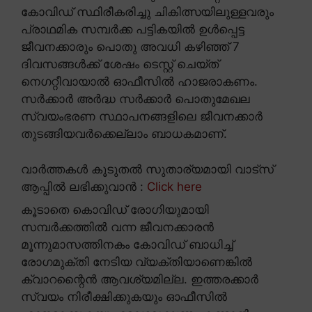
കോവിഡ് സ്ഥിരീകരിച്ചു ചികിത്സയിലുള്ളവരും
പ്രാഥമിക സമ്പർക്ക പട്ടികയിൽ ഉൾപ്പെട്ട
ജീവനക്കാരും പൊതു അവധി കഴിഞ്ഞ് 7
ദിവസങ്ങൾക്ക് ശേഷം ടെസ്റ്റ് ചെയ്ത്
നെഗറ്റീവായാൽ ഓഫീസിൽ ഹാജരാകണം.
സർക്കാർ അർദ്ധ സർക്കാർ പൊതുമേഖല
സ്വയംഭരണ സ്ഥാപനങ്ങളിലെ ജീവനക്കാർ
തുടങ്ങിയവർക്കെല്ലാം ബാധകമാണ്.
വാർത്തകൾ കൂടുതൽ സുതാര്യമായി വാട്സ്
ആപ്പിൽ ലഭിക്കുവാൻ :
Click here
കൂടാതെ കൊവിഡ് രോഗിയുമായി
സമ്പർക്കത്തിൽ വന്ന ജീവനക്കാരൻ
മൂന്നുമാസത്തിനകം കോവിഡ് ബാധിച്ച്
രോഗമുക്തി നേടിയ വ്യക്തിയാണെങ്കിൽ
ക്വാറന്റൈൻ ആവശ്യമില്ല. ഇത്തരക്കാർ
സ്വയം നിരീക്ഷിക്കുകയും ഓഫീസിൽ