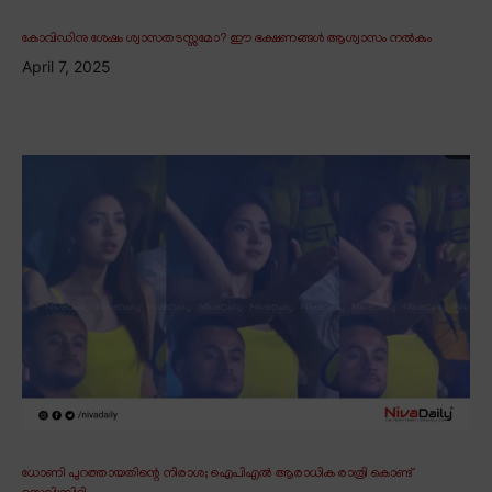
കോവിഡിനു ശേഷം ശ്വാസതടസ്സമോ? ഈ ഭക്ഷണങ്ങൾ ആശ്വാസം നൽകും
April 7, 2025
ധോണി പുറത്തായതിന്റെ നിരാശ; ഐപിഎൽ ആരാധിക രാത്രി കൊണ്ട്