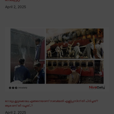
സെലിബ്രിറ്റി
April 2, 2025
ഗോധ്ര കൂട്ടക്കൊല; എങ്ങനെയാണ് സബർമതി എക്സ്പ്രസിന് തീ പിടിച്ചത്?
ആരാണ് തീ വച്ചത്..?
April 2, 2025