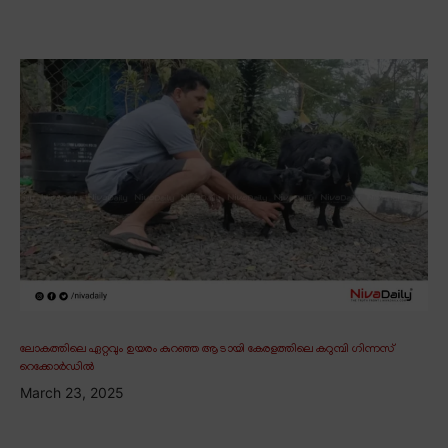
ലോകത്തിലെ ഏറ്റവും ഉയരം കുറഞ്ഞ ആടായി കേരളത്തിലെ കറുമ്പി ഗിന്നസ്
റെക്കോർഡിൽ
March 23, 2025