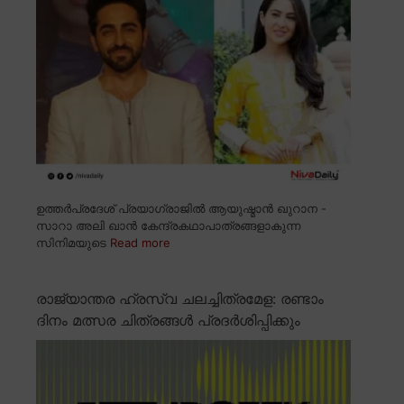
ഉത്തർപ്രദേശ് പ്രയാഗ്രാജിൽ ആയുഷ്മാൻ ഖുറാന -
സാറാ അലി ഖാൻ കേന്ദ്രകഥാപാത്രങ്ങളാകുന്ന
സിനിമയുടെ
Read more
രാജ്യാന്തര ഹ്രസ്വ ചലച്ചിത്രമേള: രണ്ടാം
ദിനം മത്സര ചിത്രങ്ങൾ പ്രദർശിപ്പിക്കും