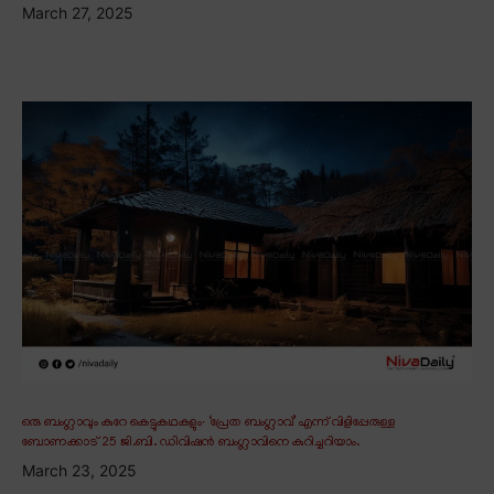
March 27, 2025
ഒരു ബംഗ്ലാവും കുറേ കെട്ടുകഥകളും∙ ‘പ്രേത ബംഗ്ലാവ്’ എന്ന് വിളിപ്പേരുള്ള
ബോണക്കാട് 25 ജി.ബി. ഡിവിഷൻ ബംഗ്ലാവിനെ കുറിച്ചറിയാം.
March 23, 2025