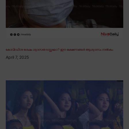
കോവിഡിനു ശേഷം ശ്വാസതടസ്സമോ? ഈ ഭക്ഷണങ്ങൾ ആശ്വാസം നൽകും
April 7, 2025