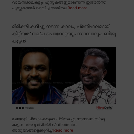
വായനശാലകളും പുസ്തകങ്ങളുമാണെന്ന് ഇന്ദ്രൻസ്.
പുസ്തകങ്ങൾ വായിച്ച് അതിലെ
Read more
മിമിക്രി കളിച്ചു നടന്ന കാലം, പ്രതിഫലമായി
കിട്ടിയത് നല്ല പൊറോട്ടയും സാമ്പാറും: ബിജു
കുട്ടൻ
മലയാളി പ്രേക്ഷകരുടെ പ്രിയപ്പെട്ട നടനാണ് ബിജു
കുട്ടൻ. തന്റെ മിമിക്രി ജീവിതത്തിലെ
അനുഭവങ്ങളെക്കുറിച്ച്
Read more