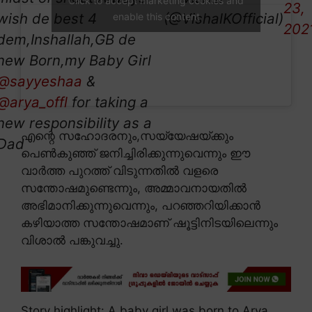
Click to accept marketing cookies and
23,
wish de best 4
(@VishalKOfficial)
enable this content
202
dem,Inshallah,GB de
new Born,my Baby Girl
@sayyeshaa
&
@arya_offl
for taking a
new responsibility as a
എന്റെ സഹോദരനും,സയ്യേഷയ്ക്കും
Dad
പെൺകുഞ്ഞ് ജനിച്ചിരിക്കുന്നുവെന്നും ഈ
വാർത്ത പുറത്ത് വിടുന്നതിൽ വളരെ
സന്തോഷമുണ്ടെന്നും, അമ്മാവനായതിൽ
അഭിമാനിക്കുന്നുവെന്നും, പറഞ്ഞറിയിക്കാൻ
കഴിയാത്ത സന്തോഷമാണ് ഷൂട്ടിനിടയിലെന്നും
വിശാൽ പങ്കുവച്ചു.
Story highlight: A baby girl was born to Arya