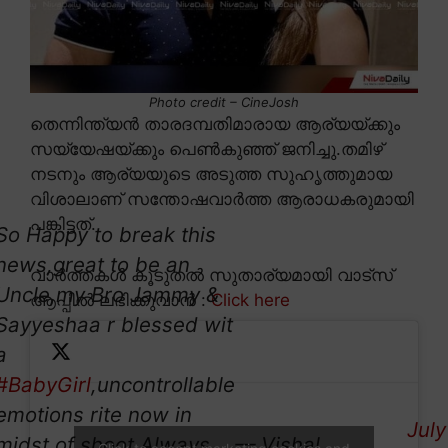
Photo credit – CineJosh
തെന്നിന്ത്യൻ താരദമ്പതിമാരായ ആര്യയ്ക്കും
സയ്യേഷയ്ക്കും പെൺകുഞ്ഞ് ജനിച്ചു.തമിഴ്
നടനും ആര്യയുടെ അടുത്ത സുഹൃത്തുമായ
വിശാലാണ് സന്തോഷവാർത്ത ആരാധകരുമായി
പങ്കിട്ടത്.
So Happy to break this
news,great to be an
വാർത്തകൾ കൂടുതൽ സുതാര്യമായി വാട്സ്
Uncle,my Bro Jammy &
ആപ്പിൽ ലഭിക്കുവാൻ :
Click here
Sayyeshaa r blessed wit
a
#BabyGirl
,uncontrollable
emotions rite now in
July
midst of shoot.Always
— Vishal