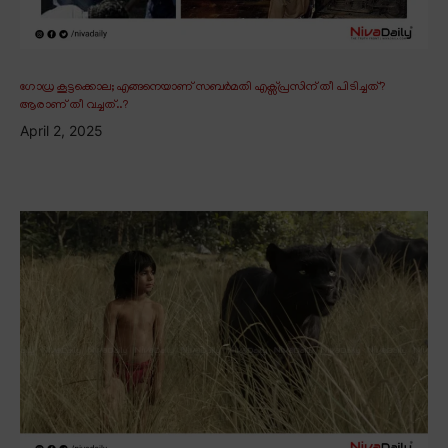
ഗോധ്ര കൂട്ടക്കൊല; എങ്ങനെയാണ് സബർമതി എക്സ്പ്രസിന് തീ പിടിച്ചത്?
ആരാണ് തീ വച്ചത്..?
April 2, 2025