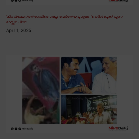
‘നിറ വിവേചന’ത്തിനെതിരെ ശബ്ദം ഉയർത്തിയ പുസ്തകം; ‘ജംഗിൾ ബുക്ക്’ എന്ന
മാസ്റ്റർ പീസ്
April 1, 2025