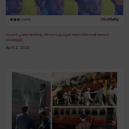
ധോണി പുറത്തായതിന്റെ നിരാശ; ഐപിഎൽ ആരാധിക രാത്രി കൊണ്ട്
സെലിബ്രിറ്റി
April 2, 2025