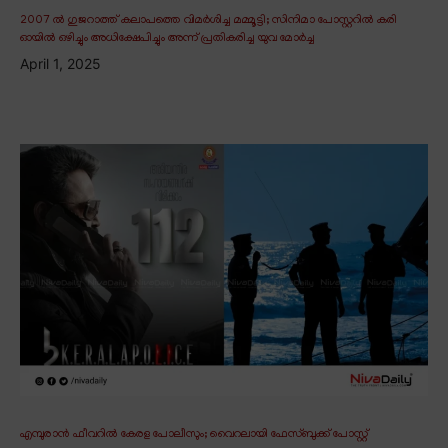
2007 ൽ ഗുജറാത്ത് കലാപത്തെ വിമർശിച്ച മമ്മൂട്ടി; സിനിമാ പോസ്റ്ററിൽ കരി
ഓയിൽ ഒഴിച്ചും അധിക്ഷേപിച്ചും അന്ന് പ്രതികരിച്ച യുവ മോർച്ച
April 1, 2025
എമ്പുരാൻ ഫീവറിൽ കേരള പോലീസും; വൈറലായി ഫേസ്ബുക്ക് പോസ്റ്റ്