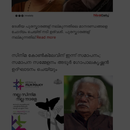
ദേശീയ പുരസ്കാരങ്ങള് നല്കുന്നതിലെ മാനദണ്ഡങ്ങളെ
ചോദ്യം ചെയ്ത് നടി ഉര്വശി. പുരസ്കാരങ്ങള്
നല്കുന്നതില്
Read more
സിനിമ കോൺക്ലേവിന് ഇന്ന് സമാപനം;
സമാപന സമ്മേളനം അടൂർ ഗോപാലകൃഷ്ണൻ
ഉദ്ഘാടനം ചെയ്യും