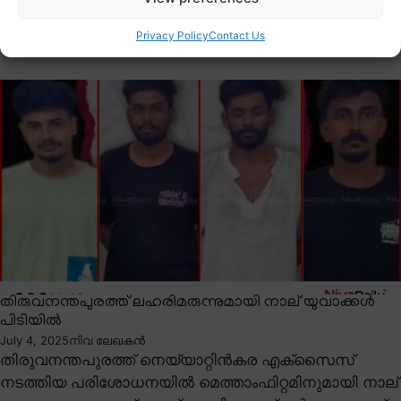
പീഡിപ്പിച്ച ഏലാദിമംഗലം സ്വദേശി തുളസീധരനും
അറസ്റ്റിലായി.
Privacy Policy
Contact Us
തിരുവനന്തപുരത്ത് ലഹരിമരുന്നുമായി നാല് യുവാക്കൾ
പിടിയിൽ
July 4, 2025
നിവ ലേഖകൻ
തിരുവനന്തപുരത്ത് നെയ്യാറ്റിൻകര എക്സൈസ്
നടത്തിയ പരിശോധനയിൽ മെത്താംഫിറ്റമിനുമായി നാല്