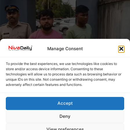
Manage Consent
To provide the best experiences, we use technologies like cookies to
store and/or access device information. Consenting to these
പെരുമ്പാവൂരിൽ രാസലഹരിയുമായി അസം സ്വദേശികൾ
technologies will allow us to process data such as browsing behavior or
പിടിയിൽ; പുനലൂരിൽ വയോധികയെ പീഡിപ്പിച്ച പ്രതി
unique IDs on this site. Not consenting or withdrawing consent, may
അറസ്റ്റിൽ
adversely affect certain features and functions.
September 24, 2025
നിവ ലേഖകൻ
പെരുമ്പാവൂരിൽ രാസലഹരിയുമായി അസം
Accept
സ്വദേശികളായ അർഫാൻ അലിയും ബഹാറുൾ
ഇസ്ലാമും പിടിയിലായി. ഇവരിൽ നിന്ന് 6.810 ഗ്രാം
Deny
ഹെറോയിൻ കണ്ടെടുത്തു. പുനലൂരിൽ
വാഹനാപകടത്തിൽ പരുക്കേറ്റ് കിടന്ന വയോധികയെ
View preferences