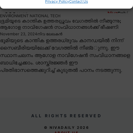
Privacy Policy
Contact Us
ENVIRONMENT
NATIONAL
TECH
ഭൂമിയുടെ കാന്തിക ഉത്തരധ്രുവം വേഗത്തിൽ നീങ്ങുന്നു;
ആഗോള നാവിഗേഷൻ സംവിധാനങ്ങൾക്ക് ഭീഷണി
November 23, 2024
നിവ ലേഖകൻ
ഭൂമിയുടെ കാന്തിക ഉത്തരധ്രുവം കാനഡയിൽ നിന്ന്
സൈബീരിയയിലേക്ക് വേഗത്തിൽ നീങ്ងുന്നു. ഈ
സ്ഥാനചലനം ആഗോള നാവിഗേഷൻ സംവിധാനങ്ങളെ
ബാധിച്ചേക്കാം. ശാസ്ത്രജ്ഞർ ഈ
പ്രതിഭാസത്തെക്കുറിച്ച് കൂടുതൽ പഠനം നടത്തുന്നു.
ALL RIGHTS RESERVED
© NIVADAILY 2026
ABOUT US