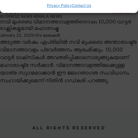
Privacy Policy
Contact Us
BUSINESS NEWS
KERALA NEWS
നവി മുംബൈ വിമാനത്താവളത്തിനൊപ്പം 10,000 വാട്ടർ
ടാക്സികളുമായി മഹാരാഷ്ട്ര
January 22, 2025
നിവ ലേഖകൻ
അടുത്ത വർഷം ഏപ്രിലിൽ നവി മുംബൈ അന്താരാഷ്ട്ര
വിമാനത്താവളം പ്രവർത്തനം ആരംഭിക്കും. 10,000
വാട്ടർ ടാക്സികൾ അവതരിപ്പിക്കാനൊരുങ്ങുകയാണ്
മഹാരാഷ്ട്ര സർക്കാർ. വിമാനത്താവളത്തിലേക്കുള്ള
യാത്ര സുഗമമാക്കാൻ ഈ ജലഗതാഗത സംവിധാനം
സഹായിക്കുമെന്ന് നിതിൻ ഗഡ്കരി പറഞ്ഞു.
ALL RIGHTS RESERVED