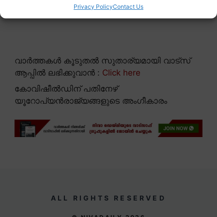
Privacy Policy
Contact Us
വാർത്തകൾ കൂടുതൽ സുതാര്യമായി വാട്സ്
ആപ്പിൽ ലഭിക്കുവാൻ :
Click here
കോവിഷീൽഡിന് പതിനേഴ്
യൂറോപ്യൻരാജ്യങ്ങളുടെ അംഗീകാരം
ALL RIGHTS RESERVED